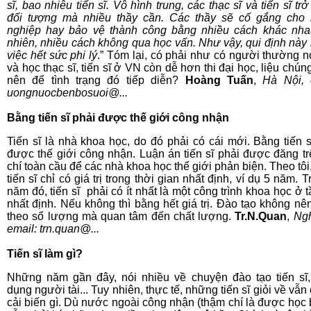
sĩ, bao nhiêu tiến sĩ. Vô hình trung, các thạc sĩ và tiến sĩ tr
đối tượng mà nhiều thầy cần. Các thầy sẽ cố gắng cho 
nghiệp hay bảo vệ thành công bằng nhiều cách khác nha
nhiên, nhiều cách không qua học vấn. Như vậy, qui định này 
việc hết sức phi lý
.” Tóm lại, có phải như có người thường nó
và học thạc sĩ, tiến sĩ ở VN còn dễ hơn thi đại học, liệu chún
nên để tình trạng đó tiếp diễn?
Hoàng Tuấn
,
Hà Nội, 
uongnuocbenbosuoi@...
Bằng tiến sĩ phải được thế giới công nhận
Tiến sĩ là nhà khoa học, do đó phải có cái mới. Bằng tiến s
được thế giới công nhận. Luận án tiến sĩ phải được đăng tr
chí toàn cầu để các nhà khoa học thế giới phản biện. Theo tôi
tiến sĩ chỉ có giá trị trong thời gian nhất định, ví dụ 5 năm. 
năm đó, tiến sĩ phải có ít nhất là một công trình khoa học ở 
nhất định. Nếu không thì bằng hết giá trị. Đào tạo không nê
theo số lượng mà quan tâm đến chất lượng.
Tr.N.Quan
,
Ngh
email: trn.quan@...
Tiến sĩ làm gì?
Những năm gần đây, nói nhiều về chuyện đào tạo tiến sĩ,
dụng người tài... Tuy nhiên, thực tế, những tiến sĩ giỏi về vẫ
cải biến gì. Dù nước ngoài công nhận (thậm chí là được học 