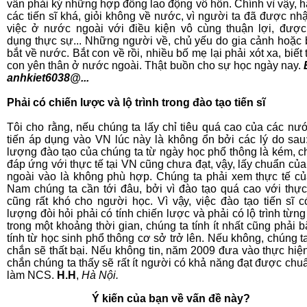
vẫn phải ký những hợp đồng lao động vô hồn. Chính vì vậy, h
các tiến sĩ khá, giỏi không về nước, vì người ta đã được nh
việc ở nước ngoài với điều kiện vô cùng thuận lợi, được
dụng thực sự... Những người về, chủ yếu do gia cảnh hoặc
bắt về nước. Bắt con về rồi, nhiều bố mẹ lại phải xót xa, biết
con yên thân ở nước ngoài. Thật buồn cho sự học ngày nay.
anhkiet6038@...
Phải có chiến lược và lộ trình trong đào tạo tiến sĩ
Tôi cho rằng, nếu chúng ta lấy chỉ tiêu quá cao của các nướ
tiến áp dụng vào VN lúc này là không ổn bởi các lý do sau
lượng đào tạo của chúng ta từ ngày học phổ thông là kém, ch
đáp ứng với thực tế tại VN cũng chưa đạt, vậy, lấy chuẩn củ
ngoài vào là không phù hợp. Chúng ta phải xem thực tế củ
Nam chúng ta cần tới đâu, bởi vì đào tạo quá cao với thực 
cũng rất khó cho người học. Vì vậy, việc đào tạo tiến sĩ c
lượng đòi hỏi phải có tính chiến lược và phải có lộ trình từn
trong một khoảng thời gian, chúng ta tính ít nhất cũng phải b
tính từ học sinh phổ thông cơ sở trở lên. Nếu không, chúng t
chắn sẽ thất bại. Nếu không tin, năm 2009 đưa vào thực hiệ
chắn chúng ta thấy sẽ rất ít người có khả năng đạt được chu
làm NCS.
H.H
,
Hà Nội.
Ý kiến của bạn về vấn đề này?