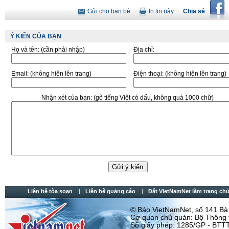
Gửi cho bạn bè
In tin này
Chia sẻ
Ý KIẾN CỦA BẠN
Họ và tên:
(cần phải nhập)
Địa chỉ:
Email:
(không hiện lên trang)
Điện thoại:
(không hiện lên trang)
Nhận xét của bạn:
(gõ tiếng Việt có dấu, không quá 1000 chữ)
Liên hệ tòa soạn
Liên hệ quảng cáo
Đặt VietNamNet làm trang chu
© Báo VietNamNet, số 141 Bà T
Cơ quan chủ quản: Bộ Thông t
Số giấy phép: 1285/GP - BTTT