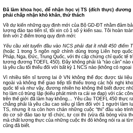
Đã làm khoa học, để nhận học vị TS (đích thực) đương
phải chấp nhận khó khăn, thử thách
Về dự kiến những quy định mới của Bộ GD-ĐT nhằm đảm bả
lượng đào tạo tiến sĩ, tôi xin có 1 số ý kiến sau. Tôi hoàn to
tình với 2 điểm trong quy định mới:
Yêu cầu xét tuyển đầu vào NCS phải đạt ít nhất 450 điểm
(hoặc 1 trong 5 ngôn ngữ chính dùng trong Liên hợp quốc
Pháp, Nga, Đức, Trung Quốc, với thi cấp chứng chỉ quốc tế tr
tương đương TOEFL 450). Đây không phải là “rào cản” nào
là yêu cầu tối thiểu đối với bất kỳ 1 NCS nào (không có ngoại 
Vì nhiều tiến sĩ tương lai ở VN không thể đọc được tài liệ
ngoài và không thể giao tiếp tối thiểu trong các hội nghị kh
quốc tế và như vậy, đương nhiên họ không thể biết được nh
họ làm có trùng lặp (kiểu phát minh ra cái xe đạp) với các côn
trên thế giới đã làm hay không… Yêu cầu TOEFL 450 thực r
chẳng phải là yêu cầu cao siêu gì lắm đối với 1 người làm l
TS, nhưng ít ra còn hơn chán những cuộc “thi” đầu vào trìn
do cơ sở đào tạo tự tổ chức, tự coi thi (vừa đá bóng vừa thổ
mà chất lượng thực của những cuộc thi đó không nói ra ai từng
cũng đã biết.