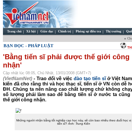
Trang chủ
Xã hội
Giáo dục
Chính trị
Phóng sự điều tra
Thị trường
Quố
Ch
BẠN ĐỌC - PHÁP LUẬT
TH
'Bằng tiến sĩ phải được thế giới công
nhận'
Cập nhật lúc 08:05, Chủ Nhật, 13/01/2008 (GMT+7)
(VietNamNet)
- Trao đổi về việc
đào tạo tiến sĩ
ở Việt Nam
kiến đã cho rằng thi và học thạc sĩ, tiến sĩ ở VN còn dễ h
ĐH. Chúng ta nên nâng cao chất lượng chứ không chạy
số lượng phải làm sao để bằng tiến sĩ ở nước ta cũng
thế giới công nhận.
Những người nhận bằng tốt nghiệp cao học này, sẽ còn bao nhiêu theo đuổi học vị
tiến sĩ?
Ảnh: Trung Kiên