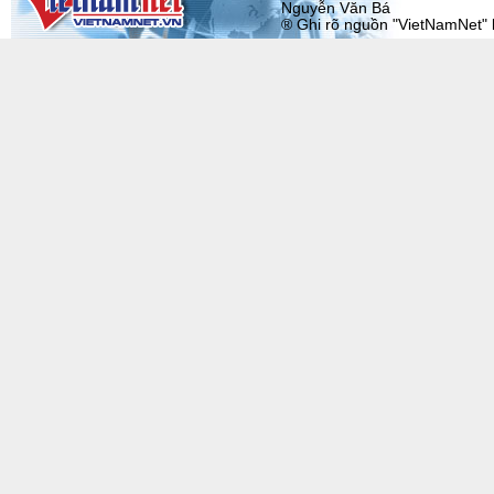
Nguyễn Văn Bá
® Ghi rõ nguồn "VietNamNet" khi