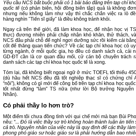
Yêu cầu NCS bắt buộc phải có 1 bài báo đăng trên tạp chí kh
quốc tế
(có phản biện, hội đồng biên tập) quả là không đơn
nhưng nếu không làm như vậy thì chắc chắn việc ra lò đ
hàng nghìn "Tiến sĩ giấy" là điều không tránh khỏi.
Ngay cả trên thế giới, đã làm khoa học, để nhận học vị TS
thực) đương nhiên phải chấp nhận khó khăn, thử thách, v
NCS đâu phải chỗ để nghỉ ngơi dưỡng sức rồi kiếm cái bằ
cốt để thăng quan tiến chức? Về các tạp chí khoa học có uy 
từng ngành, ở mỗi quốc gia, họ đều có danh sách cả, cái 
GD-ĐT cần là cơ quan đầu mối, cử cán bộ chuyên trách r
danh sách các tạp chí khoa học quốc tế là xong.
Tóm lại, đã không biết ngoại ngữ ở mức TOEFL tối thiểu 45
(dù hầu hết NCS đều đã tốt nghiệp thạc sĩ có chứng chỉ
“nội”), không có gì mới để công bố trên tạp chí khoa học quốc 
tốt nhất đừng “làm” TS nữa (như lời Bộ trưởng Nguyễn
Nhân).
Có phải thầy lo hơn trò?
Một điểm tôi chưa đồng tình với qui chế mới mà bạn Bùi Ph
nêu: “
... Đó là việc thầy sợ trò không hoàn thành luận án tiến
cả trò. Nguyên nhân của việc này là quy định để các thầy làm
phong phó giáo sư hoặc giáo sư là phải hướng dẫn bao nhiê