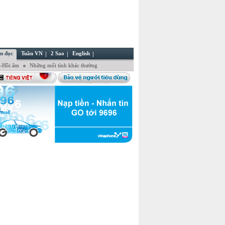
n đọc
Tuần VN
2 Sao
English
ẻ-Hồi âm
Những mối tình khác thường