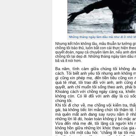
Những tháng ngày làm dâu mà như đi ở nhờ khiế
Nhưng kết hôn không lâu, mâu thuẫn tư tưởng gi
chồng tôi bảo thủ, luôn bắt con cái thực hiện th
quyết đoán, ngay cả chuyện làm ăn, nếu anh định
chồng tôi lại dẹp đi. Những tháng ngày làm dâu m
bã và ít nói hơn.
Ba năm, tình cảm giữa chúng tôi không 
cách. Tôi biết anh yêu tôi nhưng anh không m
gì cũng xin phép mẹ, đến tiền tiêu cũng xi
quá tẻ nhạt, tôi trao đổi với anh, anh cũng
quyết, anh chỉ muốn tôi sống theo anh, phải b
Khoảng cách với chồng ngày càng xa, khiến
không còn. Có lẽ đối với anh đây là cú số
chúng tôi.
Khi tôi đi chợ về, mẹ chồng vội kiểm tra, th
gái, bà không tiếc lời mắng chửi tôi thậm tệ.
mà quên mất anh đang say rượu nằm ở nhà. 
những lời lẽ đó, hoàn toàn không ý bỏ mặc a
Vừa đến nhà mẹ đẻ, tôi lặng cả người khi ng
không hồn giữa những lời khóc than của gia đ
lòng tôi chỉ một câu hỏi: “chẳng lẽ tại tôi m