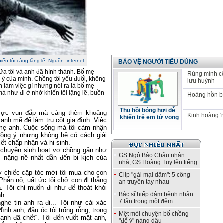
n tôi càng lặng lẽ. Nguồn: internet
BẢO VỆ NGƯỜI TIÊU DÙNG
ữa tôi và anh đã hình thành. Bố mẹ
Rùng mình c
eo ý của mình. Chồng tôi yếu đuối, không
lưu huỳnh
 làm việc gì nhưng nói ra là bố mẹ
à như đi ở nhờ khiến tôi lặng lẽ, buồn
Hoảng hồn bá
Thu hồi bóng hơi dễ
được vun đắp mà càng thêm khoảng
Kinh hoàng '
khiến trẻ em tử vong
ạnh mẽ để làm trụ cột gia đình. Việc
n mẹ anh. Cuộc sống mà tôi cảm nhận
 đồng ý nhưng không hề có cách giải
iết chấp nhận và hi sinh.
 chuyện sinh hoạt vợ chồng gần như
GS.Ngô Bảo Châu nhận
c nặng nề nhất dẫn đến bi kịch của
nhà, GS.Hoàng Tụy lên tiếng
ấy chiếc cặp tóc mới tôi mua cho con
Clip "gái mại dâm": 5 công
 Phẫn nộ, uất ức tôi chở con đi thẳng
an truyền tay nhau
Tôi chỉ muốn đi như để thoát khỏi
Bác sĩ hiếp dâm bệnh nhân
nh.
7 lần trong một đêm
he tin anh ra đi... Tôi như cái xác
ình anh, đầu óc tôi trống rỗng, trong
Mệt mỏi chuyện bố chồng
à anh đã chết“. Tôi đến vuốt mặt anh,
"để ý" nàng dâu