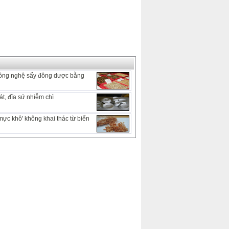
ông nghệ sấy đông dược bằng
t, đĩa sứ nhiễm chì
mực khô' không khai thác từ biển