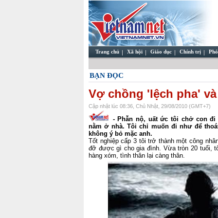
Trang chủ
Xã hội
Giáo dục
Chính trị
Phó
BẠN ĐỌC
Vợ chồng 'lệch pha' và
Cập nhật lúc 08:36, Chủ Nhật, 29/08/2010 (GMT+7)
- Phẫn nộ, uất ức tôi chở con đ
nằm ở nhà. Tôi chỉ muốn đi như để thoát
không ý bỏ mặc anh.
Tốt nghiệp cấp 3 tôi trở thành một công nhâ
đỡ được gì cho gia đình. Vừa tròn 20 tuổi, tô
hàng xóm, tình thân lại càng thân.