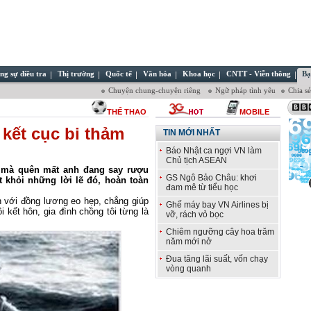
ng sự điều tra
Thị trường
Quốc tế
Văn hóa
Khoa học
CNTT - Viễn thông
Bạ
Chuyện chung-chuyện riêng
Ngữ pháp tình yêu
Chia s
THỂ THAO
MOBILE
 kết cục bi thảm
TIN MỚI NHẤT
Báo Nhật ca ngợi VN làm
Chủ tịch ASEAN
i mà quên mất anh đang say rượu
GS Ngô Bảo Châu: khơi
 khỏi những lời lẽ đó, hoàn toàn
đam mê từ tiểu học
n với đồng lương eo hẹp, chẳng giúp
Ghế máy bay VN Airlines bị
i kết hôn, gia đình chồng tôi từng là
vỡ, rách vỏ bọc
Chiêm ngưỡng cây hoa trăm
năm mới nở
Đua tăng lãi suất, vốn chạy
vòng quanh