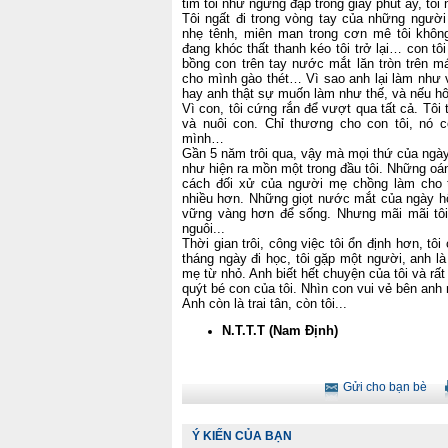
tim tôi như ngừng đập trong giây phút ấy, tô
Tôi ngất đi trong vòng tay của những người 
nhẹ tênh, miên man trong cơn mê tôi khôn
đang khóc thất thanh kéo tôi trở lại… con tôi
bồng con trên tay nước mắt lăn tròn trên 
cho mình gào thét… Vì sao anh lại làm như v
hay anh thật sự muốn làm như thế, và nếu h
Vì con, tôi cứng rắn để vượt qua tất cả. Tôi 
và nuôi con. Chỉ thương cho con tôi, nó c
mình…
Gần 5 năm trôi qua, vậy mà mọi thứ của ngày
như hiện ra mồn một trong đầu tôi. Những oán
cách đối xử của người mẹ chồng làm cho tr
nhiều hơn. Những giọt nước mắt của ngày h
vững vàng hơn để sống.
Nhưng mãi mãi tô
nguôi...
Thời gian trôi, công việc tôi ổn định hơn, t
tháng ngày đi học, tôi gặp một người, anh l
mẹ từ nhỏ. Anh biết hết chuyện của tôi và rất
quýt bé con của tôi. Nhìn con vui vẻ bên anh
Anh còn là trai tân, còn tôi...
N.T.T.T (Nam Định)
Gửi cho bạn bè
Ý KIẾN CỦA BẠN