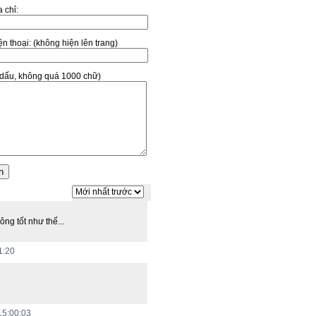
a chỉ:
̣n thoại:
(không hiện lên trang)
ó dấu, không quá 1000 chữ)
ng tốt như thế...
1:20
 15:00:03