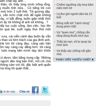
i nắm chặt tay anh…
thân, tôi thấy lòng mình trống rỗng,
Chiêm ngưỡng cây hoa trăm
g muốn tỉnh nữa… Có tiếng trẻ con
năm mới nở
 mới tròn 2 tuổi thôi. Tôi gượng dậy,
Lá thư gửi người đàn bà 15
má, vẫn mím chặt môi để ngăn không
tuổi
ậy, vì bất đồng, buồn giận nhất thời
ôm ấy tôi không đi anh sẽ không…?
Bỏng mắt với "cảnh nóng"
tiếp tục cuộc sống, làm việc, học lên
trong phim Việt
òn quá bé, suốt ngày thui thủi một
Vợ "quen mui", chồng cắn
răng dùng thuốc kích dục
 xưa, cái viễn cảnh đau buồn ấy vẫn
 than và hờn trách của gia đình anh,
Thấy tai nạn, vô tư quay lại
ái tim tôi càng đau, càng oán hận
hình ảnh
ôm nay càng cay đắng hơn, tôi càng
i luôn mang bên mình day dứt khôn
Vợ thấy xác chồng nổi gần
nhà
ôi có được tấm bằng trung cấp. Những
à người đàn ông bản lĩnh, mồ côi cha
 thông cảm với tôi, đặc biệt anh quấn
 mà lòng tôi quặn thắt…
In tin này
Chia sẻ