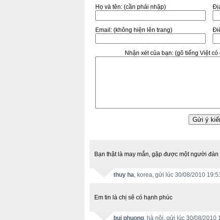
Họ và tên:
(cần phải nhập)
Đị
Email:
(không hiện lên trang)
Điê
Nhận xét của bạn:
(gõ tiếng Việt c
Bạn thật là may mắn, gặp được một người đàn ô
thuy ha
, korea, gửi lúc 30/08/2010 19:5
Em tin là chị sẽ có hạnh phúc
bui phuong
, hà nội, gửi lúc 30/08/2010