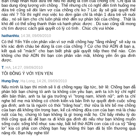
Bạn chấp nhận nuôi đứa trẻ nếu nó đúng là con của chồng chị .Chị quả là
bao dung rộng lượng với chồng . Thế nhưng chị có nghĩ đến tình huống mẹ
đứa trẻ cũng sẽ đòi làm vợ của chồng chị ko ? Lúc ấy sẽ giải quyết thế
nào nhỉ ? Tôi thì nghĩ mọi việc ko đơn giản chỉ là nhận 1 đứa trẻ về nuôi
đâu , nó sẽ làm cho chị luôn phải nhớ đến sự phản bội của chồng . Thật là
khó để có thể sống thanh thản và hạnh phúc được . Dù sao cũng rất mong
chị tìm đượcc cách giải quyết có lý có tình . Chúc chị vui khỏe .
hathanhtu
, 14:38, 09/09/2010
Có thể Yến Yến còn phân vân vì sợ mất chồng hay "lằng nhằng" sẽ xảy ra
khi xác định cháu bé đúng là con của chồng ? Cứ cho thử ADN đi bạn ạ,
kết quả sẽ "mách" cho bạn biết phải giải quyết tiếp theo thế nào. Còn
không cho thử ADN thì bạn còn phân vân mãi, không yên ổn gia đình
được.
T
, HA, 14:27, 09/09/2010
TÔI ĐỒNG Ý VỚI YEN YEN
Hung Duy
, Hạ Long, 14:26, 09/09/2010
Nếu mình là bạn thì mình sẽ li dị chồng ngay lập tức, bở lẽ: Chồng bạn đẫ
phản bội bạn chứng tỏ anh ta không còn yêu bạn, anh ta ích kỷ chỉ nghĩ
đến bản thân, anh ta lại gia trưởng vì "trọng nam, khinh nữ"; anh ta chỉ
nghe bố mẹ mà không có chính kiến và bản lĩnh tự quyết định cuộc sống
gia đình; anh ta là người có thói "trăng hoa"; thứ nữa là khi bố mẹ chồng
của bạn đã không tôn trọng bạn, kể cả những đữa con của bạn mà là cháu
ruột của họ, chứng tỏ bạn không là gì trong mắt họ. Chỉ bấy nhiêu lý do
thôi cũng quá đủ để bạn ra đi khỏi gia đình đó nếu như bạn không muốn
sống cuộc sống khổ nhục sau này, bất kể thử ADN con của cô ca sỹ "lẳng
lơ" kia có phải con chồng bạn hay không thì bạn đã bị tổn thương quá
nặng rồi. Bạn hãy nghe tôi!