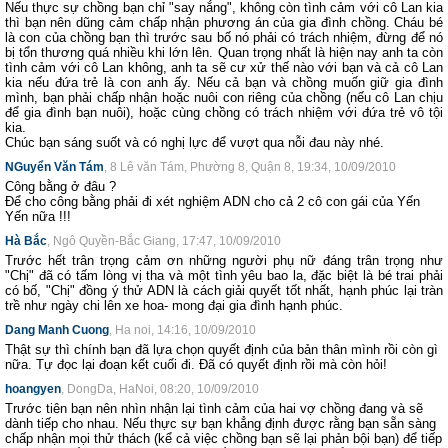
Nếu thực sự chồng bạn chỉ "say nắng", không còn tình cảm với cô Lan kia
thì bạn nên dũng cảm chấp nhận phương án của gia đình chồng. Cháu bé
là con của chồng bạn thì trước sau bố nó phải có trách nhiệm, đừng để nó
bị tổn thương quá nhiều khi lớn lên. Quan trọng nhất là hiện nay anh ta còn
tình cảm với cô Lan không, anh ta sẽ cư xử thế nào với bạn và cả cô Lan
kia nếu đứa trẻ là con anh ấy. Nếu cả bạn và chồng muốn giữ gia đình
mình, bạn phải chấp nhận hoặc nuôi con riêng của chồng (nếu cô Lan chịu
để gia đình bạn nuôi), hoặc cùng chồng có trách nhiệm với đứa trẻ vô tội
kia.
Chúc bạn sáng suốt và có nghị lực để vượt qua nỗi đau này nhé.
NGuyển Văn Tám
, 8 Lê văn Tám, Phường 8, Quận 8, 19:34, 10/09/2010
Công bằng ở đâu ?
Để cho công bằng phải đi xét nghiệm ADN cho cả 2 cô con gái của Yến
Yến nữa !!!
Hà Bắc
, Ngô Quyền-Bắc Giang, 17:47, 10/09/2010
Trước hết trân trọng cảm ơn những người phụ nữ đáng trân trọng như
"Chị" đã có tấm lòng vị tha và một tình yêu bao la, đặc biệt là bé trai phải
có bố, "Chị" đồng ý thử ADN là cách giải quyết tốt nhất, hạnh phúc lại tràn
trề như ngày chi lên xe hoa- mong đại gia đình hạnh phúc.
Dang Manh Cuong
, Ha noi, 14:16, 10/09/2010
Thật sự thì chính bạn đã lựa chọn quyết định của bản thân mình rồi còn gì
nữa. Tự đọc lại đoạn kết cuối đi. Đã có quyết định rồi mà còn hỏi!
hoangyen
, DongDa, HaNoi, 08:20, 10/09/2010
Trước tiên bạn nên nhìn nhận lại tình cảm của hai vợ chồng đang và sẽ
dành tiếp cho nhau. Nếu thực sự bạn khẳng định được rằng bạn sẵn sàng
chấp nhận mọi thử thách (kể cả việc chồng bạn sẽ lại phản bội bạn) để tiếp