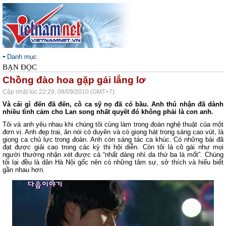
Danh mục
BẠN ĐỌC
Chồng đào hoa gặp gái lẳng lơ
Cập nhật lúc 22:29, 08/09/2010 (GMT+7)
Và cái gì đến đã đến, cô ca sỹ nọ đã có bầu. Anh thú nhận đã dành
nhiều tình cảm cho Lan song nhất quyết đó không phải là con anh.
Tôi và anh yêu nhau khi chúng tôi cùng làm trong đoàn nghệ thuật của một
đơn vị. Anh đẹp trai, ăn nói có duyên và có giọng hát trong sáng cao vút, là
giọng ca chủ lực trong đoàn. Anh còn sáng tác ca khúc. Có những bài đã
đạt được giải cao trong các kỳ thi hội diễn. Còn tôi là cô gái như mọi
người thường nhận xét được cả “nhất dáng nhì da thứ ba là mốt”. Chúng
tôi lại đều là dân Hà Nội gốc nên có những tâm sự, sở thích và hiểu biết
gần nhau hơn.