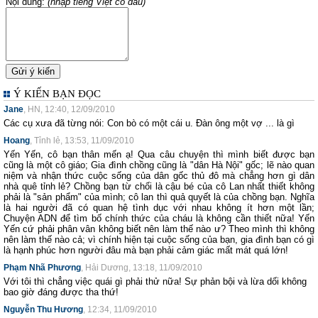
Nội dung:
(nhập tiếng Việt có dấu)
Ý KIẾN BẠN ĐỌC
Jane
, HN, 12:40, 12/09/2010
Các cụ xưa đã từng nói: Con bò có một cái u. Đàn ông một vợ ... là gì
Hoang
, Tỉnh lẻ, 13:53, 11/09/2010
Yến Yến, cô bạn thân mến ạ! Qua câu chuyện thì mình biết được bạn
cũng là một cô giáo; Gia đình chồng cũng là "dân Hà Nội" gốc; lẽ nào quan
niệm và nhận thức cuộc sống của dân gốc thủ đô mà chẳng hơn gì dân
nhà quê tỉnh lẻ? Chồng bạn từ chối là cậu bé của cô Lan nhất thiết không
phải là "sản phẩm" của mình; cô lan thì quả quyết là của chồng bạn. Nghĩa
là hai người đã có quan hệ tình dục với nhau không ít hơn một lần;
Chuyện ADN để tìm bố chính thức của cháu là không cần thiết nữa! Yến
Yến cứ phải phân vân không biết nên làm thế nào ư? Theo mình thì không
nên làm thế nào cả; vì chính hiện tại cuộc sống của bạn, gia đình bạn có gì
là hạnh phúc hơn người đâu mà bạn phải cảm giác mất mát quá lớn!
Phạm Nhã Phương
, Hải Dương, 13:18, 11/09/2010
Với tôi thì chẳng việc quái gì phải thử nữa! Sự phản bội và lừa dối không
bao giờ đáng được tha thứ!
Nguyễn Thu Hương
, 12:34, 11/09/2010