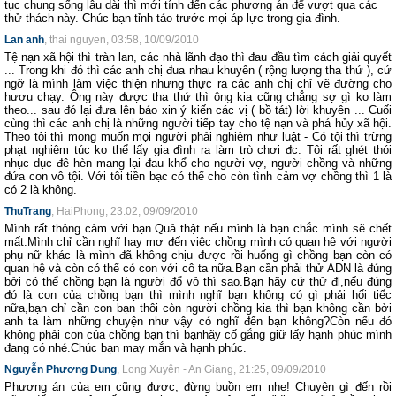
tục chung sống lâu dài thì mới tính đến các phương án để vượt qua các
thử thách này. Chúc bạn tỉnh táo trước mọi áp lực trong gia đình.
Lan anh
, thai nguyen, 03:58, 10/09/2010
Tệ nạn xã hội thì tràn lan, các nhà lãnh đạo thì đau đầu tìm cách giải quyết
... Trong khi đó thì các anh chị đua nhau khuyên ( rộng lượng tha thứ ), cứ
ngỡ là mình làm việc thiện nhưng thực ra các anh chị chỉ vẽ đường cho
hươu chạy. Ông này được tha thứ thì ông kia cũng chẳng sợ gì ko làm
theo... sau đó lại đưa lên báo xin ý kiến các vị ( bồ tát) lời khuyên ... Cuối
cùng thì các anh chị là những người tiếp tay cho tệ nạn và phá hủy xã hội.
Theo tôi thì mong muốn mọi người phải nghiêm như luật - Có tội thì trừng
phạt nghiêm túc ko thể lấy gia đình ra làm trò chơi đc. Tôi rất ghét thói
nhục dục đê hèn mang lại đau khổ cho người vợ, người chồng và những
đứa con vô tội. Với tôi tiền bạc có thể cho còn tình cảm vợ chồng thì 1 là
có 2 là không.
ThuTrang
, HaiPhong, 23:02, 09/09/2010
Mình rất thông cảm với bạn.Quả thật nếu mình là bạn chắc mình sẽ chết
mất.Mình chỉ cần nghĩ hay mơ đến việc chồng mình có quan hệ với người
phụ nữ khác là mình đã không chịu được rồi huống gì chồng bạn còn có
quan hệ và còn có thể có con với cô ta nữa.Bạn cần phải thử ADN là đúng
bởi có thể chồng bạn là người đổ vỏ thì sao.Bạn hãy cứ thử đi,nếu đúng
đó là con của chồng bạn thì mình nghĩ bạn không có gì phải hối tiếc
nữa,bạn chỉ cần con bạn thôi còn người chồng kia thì bạn không cần bởi
anh ta làm những chuyện như vậy có nghĩ đến bạn không?Còn nếu đó
không phải con của chồng bạn thì bạnhãy cố gắng giữ lấy hạnh phúc mình
đang có nhé.Chúc bạn may mắn và hạnh phúc.
Nguyễn Phương Dung
, Long Xuyên - An Giang, 21:25, 09/09/2010
Phương án của em cũng được, đừng buồn em nhe! Chuyện gì đến rồi