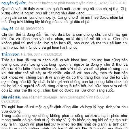
nguyễn sỹ đức
, lớp bc 5f trường cd phát thanh truyền hình 2, 14:02, 09/09/2010
Qua bài viết tôi thấy được chị quả là một người phụ nữ cao cả, vị tha. Chị
xứng đáng là người phụ nữ ;"trung hậu đảm đang............................"
monh chị có sự lựa chọn hợp lý. Cái gì cho đi rồi mình sẽ được nhận lại
mà. Ông trời không lấy không của ai cái gì đâu chị à.
thuy 86
, 08:48, 09/09/2010
Chị làm thế là đúng đắn rồi, nếu đứa bé là con chồng chị, thì chị hãy giữ
lời hứa và dành tình yêu cho cháu, nó là đứa bé vô tội chị a. Còn nếu
không phải thì mọi việc đơn giản hơn rồi, bao dung và tha thứ sẽ làm chị
hạnh phúc hơn! Chúc c và gd luôn hạnh phúc!
Thánh Sơn
, Hà Nội, 08:47, 09/09/2010
Thật sự bạn đã tìm ra cách giải quyết khoa học , nhưng bạn cũng nên
lường các biến tướng của lòng người vì người ta đồng ý cho đi thử và
đăth ra điều kiện trách nhiệm của anh với cháu và cô sẽ phải rõ ràng sau
khi thử như thế sẽ sảy ra rất nhiều vấn đề với bạn đấy, theo tôi bạn nên
dứt khoát với chồng bạn đi vì anh ấy đã có thói trăng hoa như thế tôi vẫn
sợ chứng nào tật ấy nhất là khi gđ nhà chồng bạn lại phong kiến như thế
thì họ lại coi người nối dõi tông đường là trên hết. hai nữa bạn vừa có tài
có sắc như thế thì lo gì, chúc bạn có được sự lựa chọn sáng suốt.
Bùi việt Hải
, nhà số1/hẻm 36/4,ngõ Thịnh Quang/phố Vĩnh Hồ, 08:34,
09/09/2010
Tôi nghĩ bạn đã có một quyết định đúng đắn và hợp lý hợp tình,vừa nhu
vừa cương.
Trong cuộc sống vợ chồng không phải ai cũng có được hạnh phúc như
mong muốn có gia đình ví lý do này vì lý do khác,nhưng khi có sự rạn nứt
xảy ra thì người vợ phải biết xử lý khéo léo thứ nhất để giành lại tình cảm
yêu thương từ chồng mình thứ hai là để giữ lấy tổ ấm của gia đình và