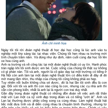
Ảnh chỉ minh họa
Ngày tôi tôi rời đoàn nghệ thuật đi học đại học cũng là lúc anh vào tu
nghiệp một lớp sáng tác tại nhạc viện. Chúng tôi hẹn nhau ra trường mới
tính chuyện trăm năm. Và đúng như dự định, năm cuối cùng đại học tôi lên
xe hoa cùng anh.
Anh ra trường và về công tác tại một đoàn nghệ thuật có uy tín. Hanh phúc
tràn ngập khi tôi sinh được em bé. Cuộc sống của chúng tôi thật sự không
có gì phàn nàn. Tôi và anh, người là cô giáo dạy tại một trường có tiếng ở
Hà Nội còn anh làm tại một đoàn nghệ thuật lớn có điều kiện đi đây đi đó
mở mang tầm nhìn, thu nhập của chúng tôi cũng không phải eo hẹp.
Tuy nhiên nỗi buồn không chia sẻ được, đó là hai lần tôi sinh đều là con
gái. Đối với tôi và anh thì con nào cũng là con, nhưng các cụ nhà anh thì
vẫn còn phong kiến, nhất là anh lại là người con trai duy nhất.
Gần đây trong đoàn nghệ thuật có những đồn đoán về việc anh rất thân
mật với Lan một ca sỹ xinh đẹp trong đoàn và có tiếng “ướt át”. Anh và
Lan lại thường được phân công song ca cùng nhau. Làm nghệ thuật hát
liếc mắt đưa tình và đi diễn cùng nhau là chuyện bình thường, nhưng từ
diễn trên sân khấu cô gái lại biểu hiện ra trong hiện thực. Chính vì vậy