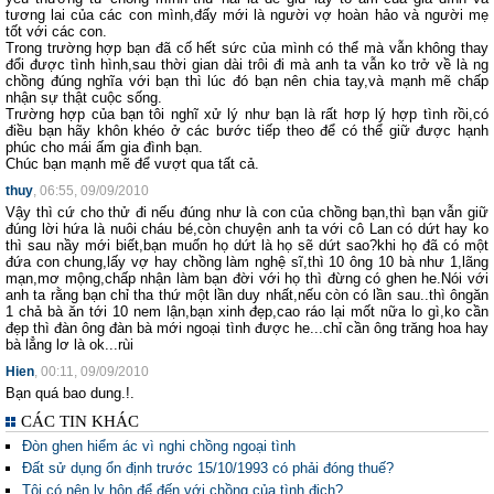
tương lai của các con mình,đấy mới là người vợ hoàn hảo và người mẹ
tốt với các con.
Trong trường hợp bạn đã cố hết sức của mình có thể mà vẫn không thay
đổi được tình hình,sau thời gian dài trôi đi mà anh ta vẫn ko trở về là ng
chồng đúng nghĩa với bạn thì lúc đó bạn nên chia tay,và mạnh mẽ chấp
nhận sự thật cuộc sống.
Trường hợp của bạn tôi nghĩ xử lý như bạn là rất hơp lý hợp tình rồi,có
điều bạn hãy khôn khéo ở các bước tiếp theo để có thể giữ được hạnh
phúc cho mái ấm gia đình bạn.
Chúc bạn mạnh mẽ để vượt qua tất cả.
thuy
, 06:55, 09/09/2010
Vậy thì cứ cho thử đi nếu đúng như là con của chồng bạn,thì bạn vẫn giữ
đúng lời hứa là nuôi cháu bé,còn chuyện anh ta với cô Lan có dứt hay ko
thì sau nầy mới biết,bạn muốn họ dứt là họ sẽ dứt sao?khi họ đã có một
đứa con chung,lấy vợ hay chồng làm nghệ sĩ,thì 10 ông 10 bà như 1,lãng
mạn,mơ mộng,chấp nhận làm bạn đời với họ thì đừng có ghen he.Nói với
anh ta rằng bạn chỉ tha thứ một lần duy nhất,nếu còn có lần sau..thì ôngăn
1 chả bà ăn tới 10 nem lận,bạn xinh đẹp,cao ráo lại mốt nữa lo gì,ko cần
đẹp thì đàn ông đàn bà mới ngoại tình được he...chỉ cần ông trăng hoa hay
bà lẳng lơ là ok...rùi
Hien
, 00:11, 09/09/2010
Bạn quá bao dung.!.
CÁC TIN KHÁC
Đòn ghen hiểm ác vì nghi chồng ngoại tình
Đất sử dụng ổn định trước 15/10/1993 có phải đóng thuế?
Tôi có nên ly hôn để đến với chồng của tình địch?