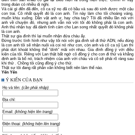
trong đoàn có nhiều dị nghị.
Và cái gì đến đã đến, cô ca sỹ nọ đã có bầu và sau đó sinh được một cậu
con trai. Cô nhất quyết đó là con anh. Tin này làm cho tôi choáng váng,
muốn khịu xuống. Dằn vặt anh ư, hay chia tay? Tôi đã nhiều lần nói với
anh về chuyện đó, nhưng anh vẫn nói với tôi đó không phải là con anh.
Anh thú nhận tuy đã dành tình cảm cho Lan song nhất quyết đó không phải
là con anh.
Thật sự gia đình thì lại muốn nhận đứa cháu ấy.
Đứng trước tình hình như vậy tôi nói với gia đình sẽ đi thử ADN, nếu đúng
là con anh tôi sẽ nhận nuôi và coi nó như con, còn anh và cô ca sỹ Lan thì
phải dứt khoát không thể “dính” mãi với nhau. Gia đình đồng ý với điều
kiện của tôi. Riêng với Lan thật bất ngờ cô đồng ý cho con đi thử và khẳng
định anh là bố nó, trách nhiệm của anh với cháu và cô sẽ phải rõ ràng sau
khi thử . Chồng tôi cũng đồng ý cho thử.
Thật sự tôi đang rất phân vân không biết nên làm thế nào.
Yến Yến
Ý KIẾN CỦA BẠN
Họ và tên:
(cần phải nhập)
Địa chỉ:
Email:
(không hiện lên trang)
Điện thoại:
(không hiện lên trang)