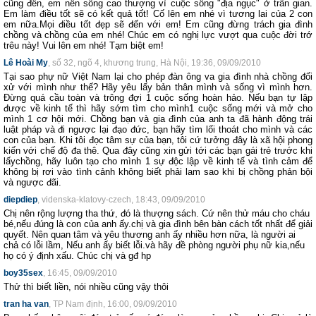
cũng đến, em nên sống cao thượng vì cuộc sống "địa ngục" ở trần gian.
Em làm điều tốt sẽ có kết quả tốt! Cố lên em nhé vì tương lai của 2 con
em nữa.Mọi điều tốt đẹp sẽ đến với em! Em cũng đừng trách gia đình
chồng và chồng của em nhé! Chúc em có nghị lực vượt qua cuộc đời trớ
trêu này! Vui lên em nhé! Tạm biệt em!
Lê Hoài My
, số 32, ngõ 4, khương trung, Hà Nội, 19:36, 09/09/2010
Tại sao phự nữ Việt Nam lại cho phép đàn ông va gia đình nhà chồng đối
xử với mình như thế? Hãy yêu lấy bản thân mình và sống vì mình hơn.
Đừng quá cầu toàn và trông đợi 1 cuộc sống hoàn hảo. Nếu bạn tự lập
được về kinh tế thì hãy sớm tìm cho mình1 cuộc sống mới và mở cho
mình 1 cơ hội mới. Chồng bạn và gia đình của anh ta đã hành động trái
luật pháp và đi ngược lại đạo đức, bạn hãy tìm lối thoát cho mình và các
con của bạn. Khi tôi đọc tâm sự của bạn, tôi cứ tưởng đây là xã hội phong
kiến với chế độ đa thê. Qua đây cũng xin gửi tới các bạn gái trẻ trước khi
lấychồng, hãy luôn tạo cho mình 1 sự độc lập về kinh tế và tình cảm để
không bị rơi vào tình cảnh không biết phải lam sao khi bị chồng phản bội
và ngược đãi.
diepdiep
, videnska-klatovy-czech, 18:43, 09/09/2010
Chị nên rộng lượng tha thứ, đó là thượng sách. Cứ nên thử máu cho cháu
bé,nếu đúng là con của anh ấy.chị và gia đình bên bàn cách tốt nhất để giải
quyết. Nên quan tâm và yêu thương anh ấy nhiều hơn nữa, là người ai
chả có lỗi lầm, Nếu anh ấy biết lỗi.và hãy đề phòng người phụ nữ kia,nếu
họ có ý định xấu. Chúc chị và gđ hp
boy35sex
, 16:45, 09/09/2010
Thử thì biết liền, nói nhiều cũng vậy thôi
tran ha van
, TP Nam định, 16:00, 09/09/2010