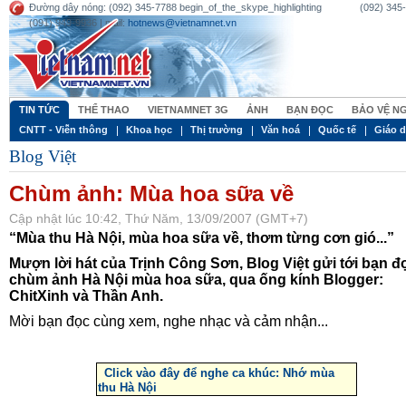
Đường dây nóng: (092) 345-7788 begin_of_the_skype_highlighting (092) 345-77
(091) 949-9936 | mail:
hotnews@vietnamnet.vn
TIN TỨC
THỂ THAO
VIETNAMNET 3G
ẢNH
BẠN ĐỌC
BẢO VỆ N
CNTT - Viễn thông
Khoa học
Thị trường
Văn hoá
Quốc tế
Giáo 
Blog Việt
Chùm ảnh: Mùa hoa sữa về
Cập nhật lúc 10:42, Thứ Năm, 13/09/2007 (GMT+7)
“Mùa thu Hà Nội, mùa hoa sữa về, thơm từng cơn gió...”
Mượn lời hát của Trịnh Công Sơn, Blog Việt gửi tới bạn đ
chùm ảnh Hà Nội mùa hoa sữa, qua ống kính Blogger:
ChitXinh và Thần Anh.
Mời bạn đọc cùng xem, nghe nhạc và cảm nhận...
Click vào đây để nghe ca khúc: Nhớ mùa
thu Hà Nội