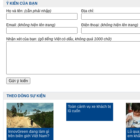
Ý KIẾN CỦA BẠN
Họ và tên:
(cần phải nhập)
Địa chỉ:
Email:
(không hiện lên trang)
Điện thoại:
(không hiện lên trang)
Nhận xét của bạn:
(gõ tiếng Việt có dấu, không quá 1000 chữ)
THEO DÒNG SỰ KIỆN
Toàn cảnh vụ xe khách bị
lũ cuốn
InnovGreen đang làm gì
Lũ qua
trên biên giới Việt Nam?
em khất