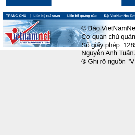
TRANG CHỦ
Liên hệ toà soạn
Liên hệ quảng cáo
Đặt VietNamNet làm
© Báo VietNamNet, 
Cơ quan chủ quản:
Số giấy phép: 12
Nguyễn Anh Tuấn
® Ghi rõ nguồn "Vi