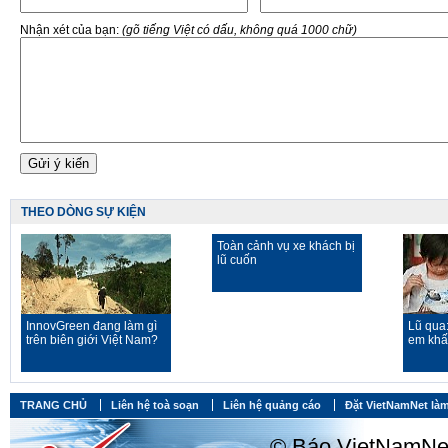
Nhận xét của bạn:
(gõ tiếng Việt có dấu, không quá 1000 chữ)
THEO DÒNG SỰ KIỆN
Toàn cảnh vụ xe khách bị
lũ cuốn
InnovGreen đang làm gì
Lũ qua
trên biên giới Việt Nam?
em khất
TRANG CHỦ
Liên hệ toà soạn
Liên hệ quảng cáo
Đặt VietNamNet làm
© Báo VietNamNet, 