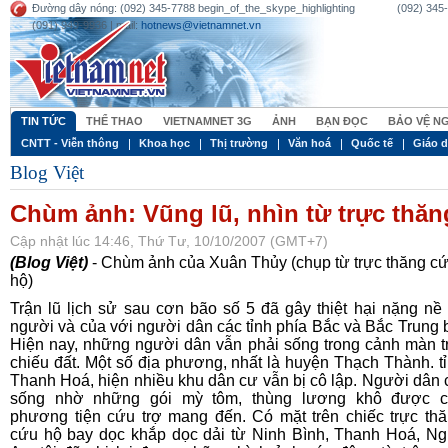
Đường dây nóng: (092) 345-7788 begin_of_the_skype_highlighting (092) 345-77
(091) 949-9936 | mail:
hotnews@vietnamnet.vn
TIN TỨC
THỂ THAO
VIETNAMNET 3G
ẢNH
BẠN ĐỌC
BẢO VỆ N
CNTT - Viễn thông
Khoa học
Thị trường
Văn hoá
Quốc tế
Giáo 
Blog Việt
Chùm ảnh: Vũng lũ, nhìn từ trực thăn
Cập nhật lúc 14:46, Thứ Tư, 10/10/2007 (GMT+7)
(Blog Việt)
- Chùm ảnh của Xuân Thủy (chụp từ trực thăng c
hộ)
Trận lũ lịch sử sau cơn bão số 5 đã gây thiệt hại nặng nề
người và của với người dân các tỉnh phía Bắc và Bắc Trung 
Hiện nay, những người dân vẫn phải sống trong cảnh màn t
chiếu đất. Một số địa phương, nhất là huyện Thạch Thành. t
Thanh Hoá, hiện nhiều khu dân cư vẫn bị cô lập. Người dân 
sống nhờ những gói mỳ tôm, thùng lương khô được c
phương tiện cứu trợ mang đến. Có mặt trên chiếc trực th
cứu hộ bay dọc khắp dọc dải từ Ninh Bình, Thanh Hoá, N