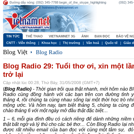
Đường dây nóng: (092) 345-7788 begin_of_the_skype_highlighting (092) 345-77
(091) 949-9936 | mail:
hotnews@vietnamnet.vn
TIN TỨC
THỂ THAO
VIETNAMNET 3G
ẢNH
BẠN ĐỌC
BẢO VỆ N
CNTT - Viễn thông
Khoa học
Thị trường
Văn hoá
Quốc tế
Giáo 
Blog Việt
Blog Radio
Blog Radio 29: Tuổi thơ ơi, xin một lầ
trở lại
Cập nhật lúc 00:28, Thứ Bảy, 31/05/2008 (GMT+7)
(
Blog Radio)
-
Thời gian trôi qua thật nhanh, mới hôm nào B
Radio cùng đồng hành với các bạn trên con đường tình 
tháng 4, rồi chúng ta cùng nhau sống lại một thời học trò nh
mộng ước. Và hôm nay, tạm biệt tháng 5, chúng ta cùng 
chào tháng 6 với một ngày mở đầu thật đặc biệt…
1 – 6, mỗi gia đình đều có cách riêng để dành những niềm 
thật bất ngờ và lý thú cho các bé thơ… Còn Blog Radio lại n
được rất nhiều email của bạn đọc với cùng một tâm sự,
đó