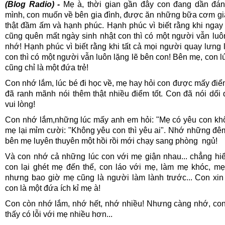
(
Blog Radio)
-
Mẹ à, thời gian gần đây con đang dần đá
mình, con muốn về bên gia đình, được ăn những bữa cơm gi
thật đầm ấm và hạnh phúc. Hạnh phúc vì biết rằng khi ngay
cũng quên mất ngày sinh nhật con thì có một người vẫn luô
nhớ! Hạnh phúc vì biết rằng khi tất cả mọi người quay lưng l
con thì có một người vẫn luôn lặng lẽ bên con! Bên mẹ, con l
cũng chỉ là một đứa trẻ!
Con nhớ lắm, lúc bé đi học về, mẹ hay hỏi con được mấy điể
đã ranh mãnh nói thêm thật nhiều điểm tốt. Con đã nói dối
vui lòng!
Con nhớ lắm,những lúc mấy anh em hỏi: "Mẹ có yêu con kh
mẹ lại mỉm cười: "Không yêu con thì yêu ai". Nhớ những đ
bên mẹ luyên thuyên một hồi rồi mới chạy sang phòng
ngủ!
Và con nhớ cả những lúc con với mẹ giận nhau... chẳng hi
con lại ghét mẹ đến thế, con láo với mẹ, làm mẹ khóc, m
nhưng bao giờ mẹ cũng là người làm lành trước... Con xin l
con là một đứa ích kỉ mẹ à!
Con còn nhớ lắm, nhớ hết, nhớ nhiều! Nhưng càng nhớ, co
thấy có lỗi với mẹ nhiều hơn...