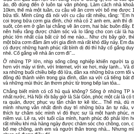
áo, đồ dùng đến ở luôn tại văn phòng. Làm cách nhà kho
10km, thế mà một tuần, cu cậu về ăn cơm với bố mẹ được 
bữa tối. Mình cũng đã nói với cu cậu rất nhiều, rằng: "
Em h
coi trọng bữa cơm gia đình, chứ nhà có 2 anh em, anh thì đi
suốt, còn em ở gần lại chẳng về ăn cơm, hai bác buồn đấy.
nên hiểu rằng được chăm sóc và lo lắng cho con cái là h
phúc lớn nhất của bất cứ bố mẹ nào... Như chị bây giờ, t
một bữa cơm đầm ấm với gia đình mà rất khó đây này. Em đ
có được những hạnh phúc rất bình dị đó thì hãy cố gắng duy 
nhé. Cố gắng về nhà ăn cơm đi
"...
Ở những TP lớn, nhịp sống công nghiệp khiến người ta 
hơn với máy vi tính, với Internet, với xe hơi, máy lạnh... Và 
xa những buổi chiều bếp đỏ lửa, dần xa những bữa cơm tối 
đông đủ thành viên trong gia đình, dần xa với cả tiếng bát 
và những mùi thức ăn thơm phức từ trong bếp lan tỏa...
Chẳng biết mình có cổ hủ quá không? Sống ở những TP 
nhất nước, Hà Nội rồi bây giờ là Sài Gòn, phóc một cái là có 
ra quán, được phục vụ tận chân tơ kẽ tóc... Thế mà, dù 
mình nhưng vẫn nhất định duy trì những bữa ăn tự nấu, 
thích tự chăm sóc mình vì đó thực sự là một hạnh phúc, 
niềm vui. Lẽ ra, với tuổi của mình, hạnh phúc đó phải lớn 
rất nhiều khi mà hàng ngày được chăm sóc cho chồng, con, 
bố mẹ chồng, anh em và người thân trong nhà... Nhưng m