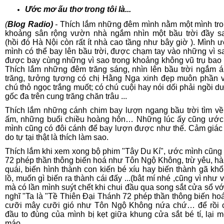
Ước mơ ấu thơ trong tôi là...
(
Blog Radio)
-
Thích lắm những đêm mình nằm một mình tr
khoảng sân rộng vườn nhà ngắm nhìn một bầu trời đầy s
(hồi đó Hà Nội còn rất ít nhà cao tầng như bây giờ ). Mình 
mình có thể bay lên bầu trời, được chạm tay vào những vì s
được bay cùng những vì sao trong khoảng không vũ trụ bao 
Thích lắm những đêm trăng sáng, nhìn lên bầu trời ngắm 
trăng, tưởng tựơng có chị Hằng Nga xinh đẹp muôn phần 
chú thỏ ngọc trắng muốt; có chú cuội hay nói dối phải ngồi d
gốc đa trên cung trăng chăn trâu ...
Thích lắm những cánh chim bay lượn ngang bầu trời tìm về
ấm, những buổi chiều hoàng hôn… Những lúc ấy cũng ước
mình cũng có đôi cánh để bay lượn được như thế. Cảm giác
do tự tại thật là thích làm sao.
Thích lắm khi xem xong bộ phim "Tây Du Kí", ước mình cũng
72 phép thần thông biến hoá như Tôn Ngộ Không, trừ yêu, h
quái, biến hình thành con kiến bé xíu hay biến thành gã kh
lồ, muốn gì biến ra thành cái đấy ...(bât mí nhé ,cũng vì như 
mà có lần mình suýt chết khi chui đầu qua song sắt cửa sổ vớ
nghĩ "Ta là "Tề Thiên Đại Thánh 72 phép thần thông biến hoá
cưỡi mây cưỡi gió như Tôn Ngộ Không nứa chứ… để rồi 
đầu to đùng của mình bị kẹt giữa khung cửa sắt bé tí, lại 
máo…