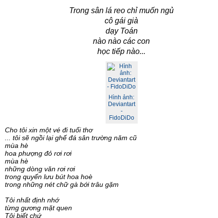
Trong sân lá reo chỉ muốn ngủ
cô gái già
dạy Toán
nào nào các con
học tiếp nào...
Hình ảnh:
Deviantart
-
FidoDiDo
Cho tôi xin một vé đi tuổi thơ
... tôi sẽ ngồi lại ghế đá sân trường năm cũ
mùa hè
hoa phượng đỏ rơi rơi
mùa hè
những dòng văn rơi rơi
trong quyển lưu bút hoa hoè
trong những nét chữ gà bới trâu gặm
Tôi nhất định nhớ
từng gương mặt quen
Tôi biết chứ