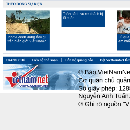
THEO DÒNG SỰ KIỆN
Toàn cảnh vụ xe khách bị
lũ cuốn
InnovGreen đang làm gì
Lũ qua
trên biên giới Việt Nam?
em khất
TRANG CHỦ
Liên hệ toà soạn
Liên hệ quảng cáo
Đặt VietNamNet làm
© Báo VietNamNet, 
Cơ quan chủ quản:
Số giấy phép: 12
Nguyễn Anh Tuấn
® Ghi rõ nguồn "Vi