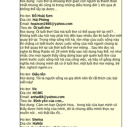
Noi dung: Tuổi thơ là khoảng thời gian con người ta thanh thản
nhất nhưng đó cũng là trong những điều trong đời 1 khi qua đi
không thể lấy lại được...
Ho ten:
Đỗ Hoài Sơn
Dia chi:
Hải Phòng
Email:
hoaison1980@yahoo.com
Tieu de:
Ôi tuổi thơ
Noi dung: Ôi tuổi thơ! Giá mà tuổi thơ có thể quay trở lại nhỉ?...
Không biết câu hỏi này phải hỏi đến bao nhiêu lần thì tuổi thơ mới
quay trở lại. Trong nhịp sống hối hả, rộn nhịp của cuộc sống này
thì chẳng có biết trước được cuộc sống của mỗi người chúng ta
có thể quay trở lại cái thời tuổi thơ mơ mộng... Sau khi đọc và
nghe từ Blog Raido số 29 mình thấy sao nội dung hay thế, nó như
nhắc cho mọi người thấy rằng dừng bao giờ quên tuổi thơ của
mình trước cuộc sống hối hả của công việc, và hãy cố gắng đúng
nghĩa mà chúng mình đã có ở tuổi thơ, một tuổi thơ mơ mộng, trẻ
thơ, nghịch ngơm.v.v..
Ho ten:
Giấu tên
Noi dung: Tôi là người sống xa gia đình nên tôi rất thích các bài
viết này!
Ho ten:
Vic
Dia chi:
HCMC
Email:
anhai88@yahoo.com
Tieu de:
Bình yên của con...
Noi dung: Cảm ơn bạn Quỳnh Hoa... trong bài của bạn mình có
thấy được hình bóg của mình, đó là nhưng điều mình thực sự
muốn nói... nói thật lâu rồi...
Ho ten:
Shelva
Dia chi:
HàNội