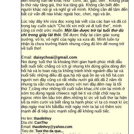
đến những vấn đề khác như "cơm, áo, gạo, tiền". Không phải
lo thứ này tăng giá, thứ kia tăng giá. Không cần biết đến
người khác nói gì và nghĩ gì về mình. Không cần để tâm đến
bất cứ vấn đề nào khác ngoài học, chơi, ngủ và ăn.
Lúc này đây khi vừa đọc xong bài viết của các bạn và đã có
trong tay cuốn sách "Cho tôi xin một vé đi tuổi thơ", mình
cũng có một ước muốn:
Một lần được trở lại tuổi thơ dù
chỉ trong giây lát thôi
. Để được thấy lại cảm giác sung
sướng, vô lo, vô nghĩ của ngày xa xưa đó. Mình luôn tự
nhận là chưa trưởng thành nhưng cũng đủ lớn để mong trở
về tuổi thơ!
Email:
daisychoai@gmail.com
Noi dung: tuổi thơ là khoảng thời gian hạnh phúc nhất.dẫu
biết nuối tiếc chẳng có ích gì nhưng khi đứng giữa dòng đời
hối hả và lo toan này,ta không tránh khỏi ngoảnh đầu lại và
nuối tiếc những điều đã qua.hà nội quá ồn ào và hối hả.con
người nơi đây cũng có rất nhiều nười giả dối.đã 2 năm rồi
nhưng ta vẫn chưa quen được với nơi đây.đêm nay là tối
thứ 7,cũng như những tối cuối tuần khac,chỉ còn lại mình ở
xóm trọ.đứng ngoài chieecs ngõ bé ti và chật chội nay.ta
ngứoc nhìn lên bầu trời đêm.những kí ức về tuổi thơ lại hiện
về.ta mỉm cười và biết rằng ta hạnh phúc vì ta có moọt kí ức
đep.ngày mai khi bắtđầu một ngày mới ta lại có thêm sức
mạnh để đi tiêp.sức mạnh sống để không nuối tiếc.
Ho ten:
thaolinhvy
Dia chi:
CanTho
Email:
thaolinhvy@yahoo.com
Tieu de:
Tuoi tho da qua...