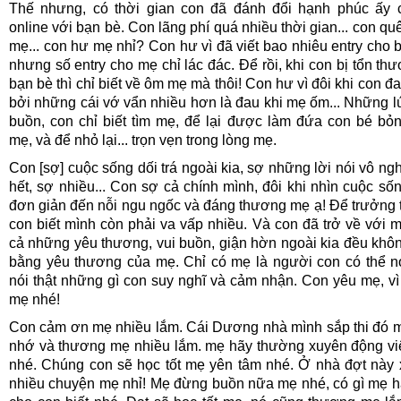
Thế nhưng, có thời gian con đã đánh đổi hạnh phúc ấy 
online với bạn bè. Con lãng phí quá nhiều thời gian... con qu
mẹ... con hư mẹ nhỉ? Con hư vì đã viết bao nhiêu entry cho 
nhưng số entry cho mẹ chỉ lác đác. Để rồi, khi con bị tổn thư
bạn bè thì chỉ biết về ôm mẹ mà thôi! Con hư vì đôi khi con đ
bởi những cái vớ vẩn nhiều hơn là đau khi mẹ ốm... Những l
buồn, con chỉ biết tìm mẹ, để lại được làm đứa con bé bỏ
mẹ, và để nhỏ lại... trọn vẹn trong lòng mẹ.
Con [sợ] cuộc sống dối trá ngoài kia, sợ những lời nói vô ngh
hết, sợ nhiều... Con sợ cả chính mình, đôi khi nhìn cuộc số
đơn giản đến nỗi ngu ngốc và đáng thương mẹ ạ! Để trưởng 
con biết mình còn phải va vấp nhiều. Và con đã trở về với m
cả những yêu thương, vui buồn, giận hờn ngoài kia đều khôn
bằng yêu thương của mẹ. Chỉ có mẹ là người con có thể nó
nói thật những gì con suy nghĩ và cảm nhận. Con yêu mẹ, vì 
mẹ nhé!
Con cảm ơn mẹ nhiều lắm. Cái Dương nhà mình sắp thi đó 
nhớ và thương mẹ nhiều lắm. mẹ hãy thường xuyên động v
nhé. Chúng con sẽ học tốt mẹ yên tâm nhé. Ở nhà đợt này 
nhiều chuyện mẹ nhỉ! Mẹ đừng buồn nữa mẹ nhé, có gì mẹ h