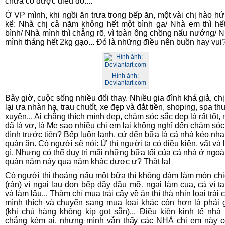
chưa có được điều đó....
Ở VP mình, khi ngồi ăn trưa trong bếp ăn, một vài chị hào h
kể:
Nhà chị cả năm không hết một bình ga/ Nhà em thì hế
bình/ Nhà mình thì chẳng rõ, vì toàn ông chồng nấu nướng/ 
mình tháng hết 2kg gạo
... Đó là những điều nên buồn hay vui
Hình ảnh:
Deviantart.com
Bây giờ, cuộc sống nhiều đổi thay. Nhiều gia đình khá giả, ch
lại ưa nhàn hạ, trau chuốt, xe đẹp và đắt tiền, shoping, spa t
xuyên... Ai chẳng thích mình đẹp, chăm sóc sắc đẹp là rất tốt,
đã là vợ, là Mẹ sao nhiều chị em lại không nghĩ đến chăm sóc
đình trước tiên? Bếp luôn lạnh, cứ đến bữa là cả nhà kéo nha
quán ăn. Có người sẽ nói:
Ừ thì người ta có điều kiện, vất vả
gì
. Nhưng có thể duy trì mãi những bữa tối của cả nhà ở ngoà
quán năm này qua năm khác được ư? Thật lạ!
Có người thi thoảng nấu một bữa thì không dám làm món ch
(rán) vì ngại lau dọn bếp đầy dầu mỡ, ngại làm cua, cá vì t
và làm lâu... Thậm chí mua trái cây về ăn thì thà nhịn loại trái 
mình thích và chuyển sang mua loại khác còn hơn là phải 
(khi chủ hàng không kịp gọt sẵn)... Điều kiện kinh tế nhà
chẳng kém ai, nhưng mình vẫn thấy các NHÀ chị em này 