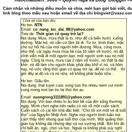
Cảm nhận và những điều muốn sẻ chia, mời bạn gửi bài viết, 
link blog theo mẫu sau hoặc email về địa chỉ blogviet@vasc.co
Chia sẻ của bạn đọc
Ho ten:
NTN
Email:
co_nang_toc_dai_88@yahoo.com
Tieu de:
Thời gian có quay trở lại?
Noi dung: Mưa, mưa thật là to, như đổ cả biển nước xuống
đường. Mặc kệ, nó vẫn cứ lầm lũi đi. Từ từ, bình thản, mặc
cho sự hối hả của mọi người trên đường. Mưa, cũng mưa
như thế, cái ngày mưa mùa hè của 16 năm về trước, nó đã
vĩnh viễn mất đi một người bạn, một người sinh sau nó một
ngày. Cũng là mưa, mưa của 2 năm về trước, nó thật là dại
khờ, nó đã làm cho người khác phải đau khổ vì nó, và hôm
nay, nó ước rằng thời gian có quay trơ lại, để nó có thể... thì
giờ đây ai đó và cả nó nữa, sẽ không phải buồn nữa...
Ho ten: Giấu tên
Noi dung: that tuyet cuoc song tuoi tho nhieu niem vui minh
cung mong mot lan tro lai thoi tho au
Email:
xuongrong3111891@yahoo.com
Noi dung: Với bao nhiêu lo âu bôn bề của đời sống thường
ngày. Mình chợt nghe trên radio có nói về một cuốn sách.
Cuốn sách có cái tên khá đặc biệt: "Cho tôi xin một vé đi tuổi
thơ" của Nguyễn Nhật Ánh. Nghe mọi người bình luận mà
cảm thấy nhớ nhung quá tuổi thơ của mình. Một quãng thời
gian tuy không dài nhưng đẹp và vui sướng nhất. Bởi khi đó
chỉ biết ăn, ngủ, chơi và học. Ngoài ra không phải suy nghĩ