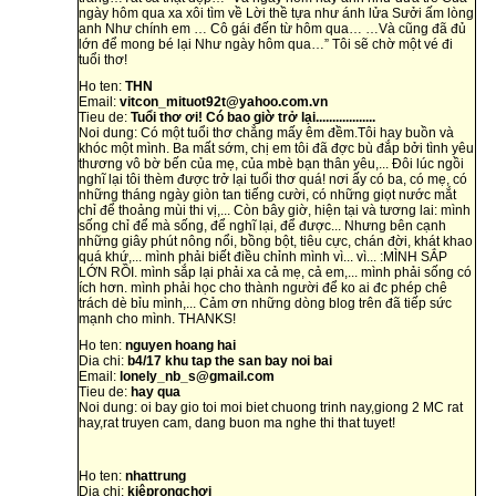
ngày hôm qua xa xôi tìm về Lời thề tựa như ánh lửa Sưởi ấm lòng
anh Như chính em … Cô gái đến từ hôm qua… …Và cũng đã đủ
lớn để mong bé lại Như ngày hôm qua…” Tôi sẽ chờ một vé đi
tuổi thơ!
Ho ten:
THN
Email:
vitcon_mituot92t@yahoo.com.vn
Tieu de:
Tuổi thơ ơi! Có bao giờ trở lại..................
Noi dung: Có một tuổi thơ chẳng mấy êm đềm.Tôi hay buồn và
khóc một mình. Ba mất sớm, chị em tôi đã đợc bù đắp bởi tình yêu
thương vô bờ bến của mẹ, của mbè bạn thân yêu,... Đôi lúc ngồi
nghĩ lại tôi thèm được trở lại tuổi thơ quá! nơi ấy có ba, có mẹ, có
những tháng ngày giòn tan tiếng cười, có những giọt nước mắt
chỉ để thoảng mùi thi vị,... Còn bây giờ, hiện tại và tương lai: mình
sống chỉ để mà sống, để nghĩ lại, để được... Nhưng bên cạnh
những giây phút nông nổi, bồng bột, tiêu cực, chán đời, khát khao
quá khứ,... mình phải biết điều chỉnh mình vì... vì... :MÌNH SẮP
LỚN RỒI. mình sắp lại phải xa cả mẹ, cả em,... mình phải sống có
ích hơn. mình phải học cho thành người để ko ai đc phép chê
trách dè bỉu mình,... Cảm ơn những dòng blog trên đã tiếp sức
mạnh cho mình. THANKS!
Ho ten:
nguyen hoang hai
Dia chi:
b4/17 khu tap the san bay noi bai
Email:
lonely_nb_s@gmail.com
Tieu de:
hay qua
Noi dung: oi bay gio toi moi biet chuong trinh nay,giong 2 MC rat
hay,rat truyen cam, dang buon ma nghe thi that tuyet!
Ho ten:
nhattrung
Dia chi:
kiêprongchơi