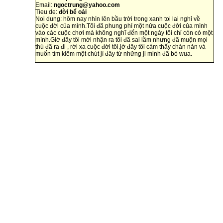
Email:
ngoctrung@yahoo.com
Tieu de:
đời bể oải
Noi dung: hôm nay nhìn lên bầu trời trong xanh toi lai nghỉ về
cuộc đời của mình.Tôi đã phung phí một nửa cuộc đời của mình
vào các cuộc chơi mà không nghĩ đến một ngày tôi chỉ còn có một
mình.Giờ đây tôi mới nhận ra tôi đã sai lầm nhưng đã muộn mọi
thú đã ra đi , rời xa cuộc đời tôi.jờ đây tôi cảm thấy chán nản và
muốn tìm kiêm một chút jì đây từ những ji minh đã bỏ wua.