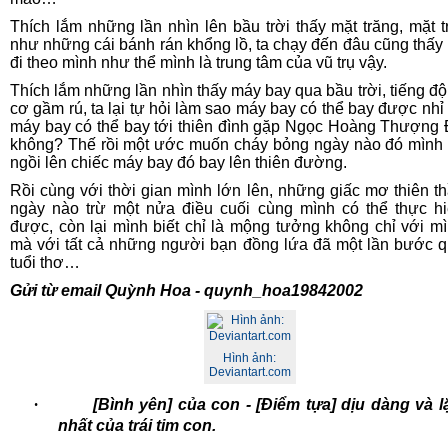
Thích lắm những lần nhìn lên bầu trời thấy mặt trăng, mặt t
như những cái bánh rán khổng lồ, ta chạy đến đâu cũng thấy
đi theo mình như thể mình là trung tâm của vũ trụ vậy.
Thích lắm những lần nhìn thấy máy bay qua bầu trời, tiếng đ
cơ gầm rú, ta lại tự hỏi làm sao máy bay có thể bay được nhỉ
máy bay có thể bay tới thiên đình gặp Ngọc Hoàng Thượng
không? Thế rồi một ước muốn cháy bỏng ngày nào đó mình
ngồi lên chiếc máy bay đó bay lên thiên đường.
Rồi cùng với thời gian mình lớn lên, những giấc mơ thiên t
ngày nào trừ một nửa điều cuối cùng mình có thể thực h
được, còn lại mình biết chỉ là mộng tưởng không chỉ với m
mà với tất cả những người bạn đồng lứa đã một lần bước 
tuổi thơ…
Gửi từ email Quỳnh Hoa - quynh_hoa19842002
Hình ảnh:
Deviantart.com
·
[Bình yên] của con - [Điểm tựa] dịu dàng và l
nhất của trái tim con.