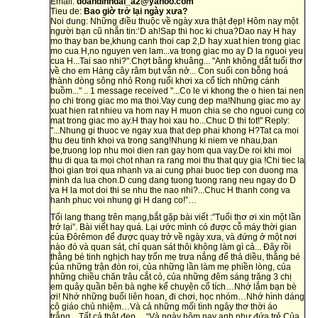
Email:
doandinhdai_a2@yahoo.com
Tieu de:
Bao giờ trở lại ngày xưa?
Noi dung: Những điều thuộc về ngày xưa thật đẹp! Hôm nay một
người bạn cũ nhắn tin:’D ah!Sap thi hoc ki chua?Dao nay H hay
mo thay ban be,khung canh thoi cap 2,D hay xuat hien trong giac
mo cua H,no nguyen ven lam...va trong giac mo ay D la nguoi yeu
cua H...Tai sao nhi?".Chợt bâng khuâng... "Anh không dắt tuổi thơ
về cho em Hàng cây râm bụt vẫn nở... Con suối con bỗng hoá
thành dòng sông nhỏ Rong ruổi khơi xa cổ tích những cánh
buồm..." .. 1 message received "...Co le vi khong the o hien tai nen
no chi trong giac mo ma thoi.Vay cung dep ma!Nhung giac mo ay
xuat hien rat nhieu va hom nay H muon chia se cho nguoi cung co
mat trong giac mo ay.H thay hoi xau ho...Chuc D thi tot!" Reply:
"...Nhung gi thuoc ve ngay xua that dep phai khong H?Tat ca moi
thu deu tinh khoi va trong sang!Nhung ki niem ve nhau,ban
be,truong lop nhu moi dien ran gay hom qua vay.De roi khi moi
thu di qua ta moi chot nhan ra rang moi thu that quy gia !Chi tiec la
thoi gian troi qua nhanh va ai cung phai buoc tiep con duong ma
minh da lua chon.D cung dang tuong tuong rang neu ngay do D
va H la mot doi thi se nhu the nao nhi?...Chuc H thanh cong va
hanh phuc voi nhung gi H dang co!”…
Tối lang thang trên mạng,bắt gặp bài viết :”Tuổi thơ ơi xin một lần
trở lại”. Bài viết hay quá. Lại ước mình có được cỗ máy thời gian
của Đôrêmon để được quay trở về ngày xưa, và đứng ở một nơi
nào đó và quan sát, chỉ quan sát thôi không làm gì cả... Đây rồi
thằng bé tinh nghịch hay trốn mẹ trưa nắng để thả diều, thằng bé
của những trận đòn roi, của những lần làm mẹ phiền lòng, của
những chiều chăn trâu cắt cỏ, của những đêm sáng trăng 3 chị
em quây quần bên bà nghe kể chuyện cổ tích…Nhớ lắm bạn bè
ơi! Nhớ những buổi liên hoan, đi chơi, học nhóm…Nhớ hình dáng
cô giáo chủ nhiệm…Và cả những mối tình ngây thơ thời áo
trắng…Tất cả thật đẹp… “Và ngày hôm nay anh như đứa trẻ Của