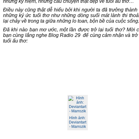
những kỷ niệm, những câu chuyện thật đẹp về tuổi ấu thơ…
Điều này cũng thật dễ hiểu bởi khi người ta đã trưởng thành 
những ký ức tuổi thơ như những dòng suối mát lành thi tho
lại chảy về trong ta giữa những lo toan, bộn bề của cuộc sống
Đã khi nào bạn mơ ước, một lần được trở lại tuổi thơ? Mời 
bạn cùng lắng nghe
Blog Radio 29 để cùng
cảm nhận và trở 
tuổi ấu thơ:
Hình ảnh:
Deviantart
- Marrozik