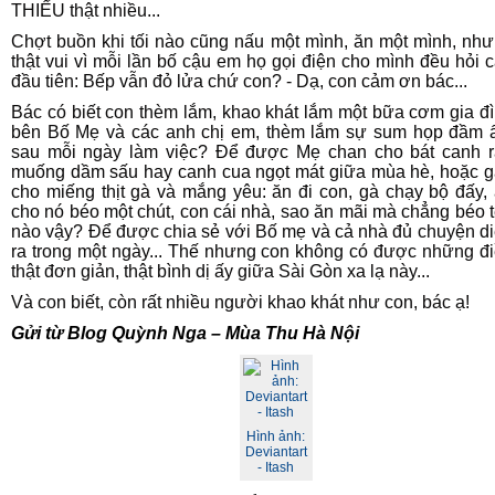
THIẾU thật nhiều...
Chợt buồn khi tối nào cũng nấu một mình, ăn một mình, nh
thật vui vì mỗi lần bố cậu em họ gọi điện cho mình đều hỏi 
đầu tiên:
Bếp vẫn đỏ lửa chứ con
? -
Dạ, con cảm ơn bác
...
Bác có biết con thèm lắm, khao khát lắm một bữa cơm gia đ
bên Bố Mẹ và các anh chị em, thèm lắm sự sum họp đầm
sau mỗi ngày làm việc? Để được Mẹ chan cho bát canh 
muống dầm sấu hay canh cua ngọt mát giữa mùa hè, hoặc 
cho miếng thịt gà và mắng yêu:
ăn đi con, gà chạy bộ đấy,
cho nó béo một chút, con cái nhà, sao ăn mãi mà chẳng béo 
nào vậy
? Để được chia sẻ với Bố mẹ và cả nhà đủ chuyện d
ra trong một ngày... Thế nhưng con không có được những đ
thật đơn giản, thật bình dị ấy giữa Sài Gòn xa lạ này...
Và con biết, còn rất nhiều người khao khát như con, bác ạ!
Gửi từ Blog Quỳnh Nga – Mùa Thu Hà Nội
Hình ảnh:
Deviantart
- Itash