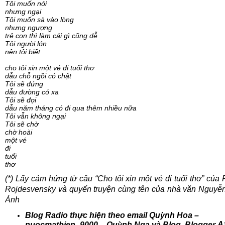
Tôi muốn nói
nhưng ngại
Tôi muốn sà vào lòng
nhưng ngượng
trẻ con thì làm cái gì cũng dễ
Tôi người lớn
nên tôi biết
cho tôi xin một vé đi tuổi thơ
dẫu chỗ ngồi có chật
Tôi sẽ đứng
dẫu đường có xa
Tôi sẽ đợi
dẫu năm tháng có đi qua thêm nhiều nữa
Tôi vẫn không ngại
Tôi sẽ chờ
chờ hoài
một vé
đi
tuổi
thơ
(*) Lấy cảm hứng từ câu “Cho tôi xin một vé đi tuổi thơ” của 
Rojdesvensky và quyển truyện cùng tên của nhà văn Nguyễ
Ánh
Blog Radio thực hiện theo email Quỳnh Hoa –
A
nuocmatbien_9000 – Quỳnh Nga và Blog
Blogger