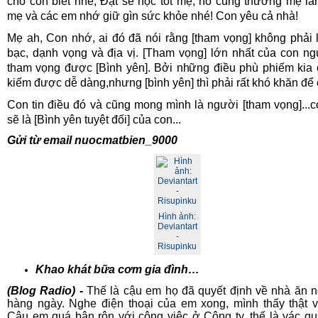
cho con biết nhé, Đạt sẽ học tốt mẹ, nó cũng thương mẹ lắ
mẹ và các em nhớ giữ gìn sức khỏe nhé! Con yêu cả nhà!
Mẹ ah, Con nhớ, ai đó đã nói rằng [tham vọng] không phải l
bạc, dạnh vọng và địa vị. [Tham vọng] lớn nhất của con ng
tham vọng được [Bình yên]. Bởi những điều phù phiếm kia 
kiếm được dễ dàng,nhưng [bình yên] thì phải rất khó khăn để c
Con tin điều đó và cũng mong mình là người [tham vọng]...
sẽ là [Bình yên tuyệt đối] của con...
Gửi từ email
nuocmatbien_9000
Hình ảnh:
Deviantart
-
Risupinku
Khao khát bữa cơm gia đình…
(
Blog Radio)
-
Thế là cậu em họ đã quyết định về nhà ăn 
hàng ngày. Nghe điện thoại của em xong, mình thấy thật v
Cậu em quá bận rộn với công việc ở Công ty, thế là vác q