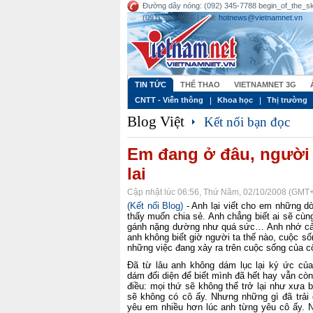
Đường dây nóng: (092) 345-7788 begin_of_the
(091) 949-9936 | mail:
hotnews@vietnamnet.vn
TIN TỨC
THỂ THAO
VIETNAMNET 3G
CNTT - Viễn thông
Khoa học
Thị trường
Blog Việt
Kết nối bạn đọc
Em đang ở đâu, người 
lai
Cập nhật lúc 06:56, Thứ Năm, 02/10/2008 (GMT
(Kết nối Blog)
- Anh lại viết cho em những d
thấy muốn chia sẻ. Anh chẳng biết ai sẽ cùn
gánh nặng dường như quá sức… Anh nhớ cả 
anh không biết giờ người ta thế nào, cuộc số
những việc đang xảy ra trên cuộc sống của 
Đã từ lâu anh không dám lục lại ký ức củ
dám đối diện để biết mình đã hết hay vẫn còn
điều: mọi thứ sẽ không thể trở lại như xưa 
sẽ không có cô ấy. Nhưng những gì đã trải 
yêu em nhiều hơn lúc anh từng yêu cô ấy. N