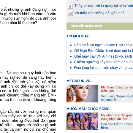
Thấy tai nạn, vô tư quay lại hình ảnh
biết những gì anh đang nghĩ, có
Vợ thấy xác chồng nổi gần nhà
ều gì đó mới khi tình cảm cũ vẫn
 những suy nghĩ đó của anh bởi
ề anh phải không em?
Phản hồi nhiều nhất
TIN MỚI NHẤT
Báo Nhật ca ngợi VN làm Chủ tịch
GS Ngô Bảo Châu: khơi đam mê từ t
Ghế máy bay VN Airlines bị vỡ, rách
Chiêm ngưỡng cây hoa trăm năm m
Đua tăng lãi suất, vốn chạy vòng q
iết… Nhưng như quy luật của bao
àu hay nghèo, dù sang hay hèn…
MEGAFUN.VN
 anh đặt tình yêu, đặt cả niềm
 anh chỉ có thể xây dựng khi có
Phi Thanh Vân: ’Lộ hà
ó em ở bên cạnh, anh không thể
diễn kịch
một khoảng trống mang tên EM -
Việt Trinh: 'Người ấy l
ới có thể lấp được khoảng trống
mẹ con tôi'
MUÔN MÀU CUỘC SỐNG
gặp rắc rối với những mối quan
Mỹ nhân Trái đất gợi 
hìn thấy người ta cười hay chỉ
trang phục áo tắm
 quên những điều thật đơn giản
Hoa hậu Diễm Hương
h tả nữa… ngay cả những gì anh
Bikini
c lại và xem nó có sai chỗ nào