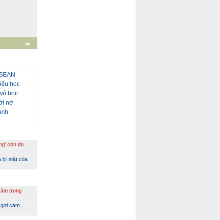
 ASEAN
iểu học
 vỏ bọc
ới nở
uanh
ng’ còn do
à bí mật của
cảm trong
 gợi cảm