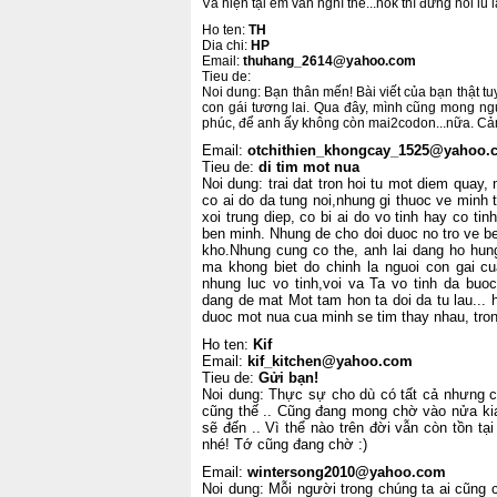
Và hiện tại em vẫn nghĩ thế...hok thì đừng nói iu l
Ho ten:
TH
Dia chi:
HP
Email:
thuhang_2614@yahoo.com
Tieu de:
Noi dung: Bạn thân mến! Bài viết của bạn thật t
con gái tương lai. Qua đây, mình cũng mong ng
phúc, để anh ấy không còn mai2codon...nữa. Cảm
Email:
otchithien_khongcay_1525@yahoo.
Tieu de:
di tim mot nua
Noi dung: trai dat tron hoi tu mot diem quay
co ai do da tung noi,nhung gi thuoc ve minh 
xoi trung diep, co bi ai do vo tinh hay co tin
ben minh. Nhung de cho doi duoc no tro ve b
kho.Nhung cung co the, anh lai dang ho hun
ma khong biet do chinh la nguoi con gai cua
nhung luc vo tinh,voi va Ta vo tinh da bu
dang de mat Mot tam hon ta doi da tu lau... 
duoc mot nua cua minh se tim thay nhau, tron
Ho ten:
Kif
Email:
kif_kitchen@yahoo.com
Tieu de:
Gửi bạn!
Noi dung: Thực sự cho dù có tất cả nhưng c
cũng thế .. Cũng đang mong chờ vào nửa kia 
sẽ đến .. Vì thể nào trên đời vẫn còn tồn tạ
nhé! Tớ cũng đang chờ :)
Email:
wintersong2010@yahoo.com
Noi dung: Mỗi người trong chúng ta ai cũng