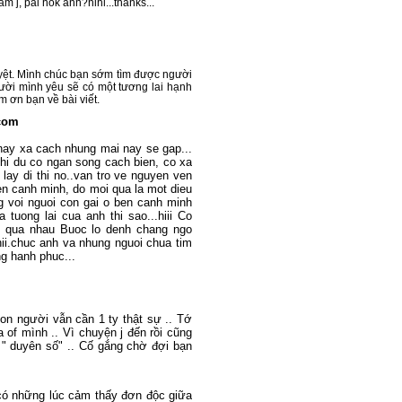
àm j, pải hok anh?hihi...thanks...
uyệt. Mình chúc bạn sớm tìm được người
ười mình yêu sẽ có một tương lai hạnh
 ơn bạn về bài viết.
com
, nay xa cach nhung mai nay se gap...
thi du co ngan song cach bien, co xa
h lay di thi no..van tro ve nguyen ven
en canh minh, do moi qua la mot dieu
g voi nguoi con gai o ben canh minh
 tuong lai cua anh thi sao...hiii Co
oc qua nhau Buoc lo denh chang ngo
hii.chuc anh va nhung nguoi chua tim
g hanh phuc...
on người vẫn cần 1 ty thật sự .. Tớ
of mình .. Vì chuyện j đến rồi cũng
i " duyên số" .. Cố gắng chờ đợi bạn
 có những lúc cảm thấy đơn độc giữa