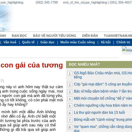
_skype_highlighting (092) 345-7788 end_of_the_skype_highlighting | (091) 356-4657 | 
ẢNH
BẠN ĐỌC
BẢO VỆ NGƯỜI TIÊU DÙNG
DIỄN ĐÀN
TUANVIETNAM.N
Văn hoá
Quốc tế
Giáo dục
Muôn màu Cuộc sống
Xã hội
Chính trị
con gái của tương
ĐỌC NHIỀU NHẤT
GS.Ngô Bảo Châu nhận nhà, GS.Ho
tiếng
+7)
Clip "gái mại dâm": 5 công an truyề
òng này vì anh hôm nay thật sự cảm
g anh trong cuộc sống ngày mai, mọi
Bác sĩ hiếp dâm bệnh nhân 7 lần tr
người con gái mà anh đã từng yêu,
Mệt mỏi chuyện bố chồng "để ý" nà
ng có tốt không, có còn phải mệt mỏi
cô ấy hay không?
Chiêm ngưỡng cây hoa trăm năm m
a mình bởi một điều: Anh không
Lá thư gửi người đàn bà 15 tuổi
 nhớ đến cô ấy. Anh chỉ biết một
Bỏng mắt với "cảnh nóng" trong phi
bởi tương lai phía trước của anh
qua sẽ giúp anh sau này có thể
Vợ "quen mui", chồng cắn răng dùng
hững gì đã trải qua sẽ giúp anh
dục