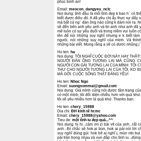
phúc bình an!
Email:
meocon_dangyeu_nclc
Noi dung: tình đầu là mối tình đẹp k bao h` có 
biết được điêu đó. A đã yêu chị ấy thực sự đấy v
mà bất cứ ng` đàn ông nào cũng k dám nói ra. Nế
sẽ đến bên anh yêu anh và tin anh như anh đã y
mẽ luôn có sự yếu đuối và trong niềm vui luôn 
lên để nói những suy nghĩ nhưng e k biết làm 
ngưòi, nói những suy nghĩ của mình. Và thỉn
những bài viết. Mong rằng a sẽ có được nhũng j
Ho ten:
ha
Noi dung: TÔI NGHĨ CUỘC ĐỜI NÀY HAY THẬT! 
NGƯỜI ĐÀN ÔNG TƯƠNG LAI MÀ CŨNG C
NGƯỜI CON GÁI TƯƠNG LAI CỦA MÌNH. TÔI C
THƯ CHO NGƯỜI TƯƠNG LAI CÙA TÔI, KO BI
MÀ GỞI. CUỘC SỐNG THẬT ĐÁNG YÊU!
Ho ten:
Nhoc Ngo
Email:
suongsommai@gmail.com
Noi dung: Giá mình cũng nói được tâm trạng củ
có một mình, tôi đối diện nhiều hơn với quá khứ.
tôi sẽ yêu nhiều hơn là quá khứ. Thanks bạn.
Ho ten:
chery_15988
Dia chi:
ĐH kinh tế hcmc
Email:
chery_15988@yahoo.com
Tieu de:
một tình iu đẹp quá...^^
Noi dung: hi hi...cảm ơn zì bài vít của anh...rất
anh...thì chắc sẽ hok ai bùn, hok ai pải nói lời c
suy nghĩ đúng gùi: hok bít ai nghĩ j, mún ntn but 
pải trân trọng nhau zà vun đắp cho tình iu...đừng 