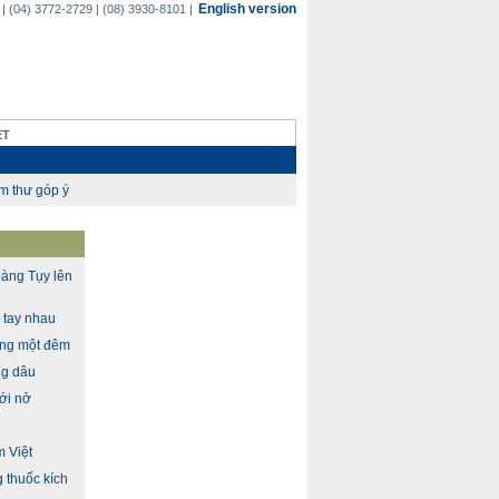
English version
(04) 3772-2729 | (08) 3930-8101 |
ET
àng Tụy lên
n tay nhau
ong một đêm
ng dâu
ới nở
m Việt
 thuốc kích