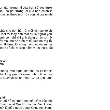
con gái tương lai của bạn sẽ đọc được
đâu cô gái tương lai của bạn chính là
ớm tìm được một nửa còn lại của mình!
ải chờ đợi thôi, rồi một lúc nào đó chị
viết tôi thấy anh thật sự là người yêu,
nh có nghĩ khi anh đang đi tìm chị ấy
ấy mọi thứ sẽ diễn ra tốt đẹp nhưng rồi
anh?Nhưng tôi cũng mong muốn anh sẽ
khăn,bế tắc những niềm vui,hạnh phúc
he an
.vn
 tuong .Mot nguoi ma phu nu co the tin
hat long yeu chi ay,neu nhu chi ay doc
 se quay ve voi anh thoi .Chuc anh hanh
 lai
nh đã để lại trong em một cảm xúc thật
inh anh nhé! Quá khứ là một điều không
ó mới là điều quan trọng! Chúc Anh Hạnh