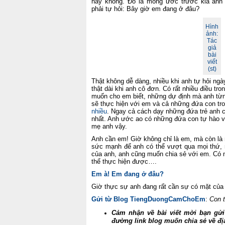
hay không. Đó là mong ước trước kia anh
phải tự hỏi: Bây giờ em đang ở đâu?
Hình
ảnh:
Tác
giả
bài
viết
(st)
Thật không dễ dàng, nhiều khi anh tự hỏi ng
thật dài khi anh cô đơn. Có rất nhiều điều tr
muốn cho em biết, những dự định mà anh từ
sẽ thực hiện với em và cả những đứa con tro
nhiều
. Ngay cả cách dạy những đứa trẻ anh 
nhất. Anh ước ao có những đứa con tự hào v
mẹ anh vậy.
Anh cần em! Giờ không chỉ là em, mà còn là 
sức mạnh để anh có thể vượt qua mọi thứ, n
của anh, anh cũng muốn chia sẻ với em. Có 
thể thực hiện được….
Em à! Em đang ở đâu?
Giờ thực sự anh đang rất cần sự có mặt của
Gửi từ Blog TiengDuongCamChoEm
:
Con 
Cảm nhận về bài viết mời bạn gửi
đường link blog muốn chia sẻ về đị