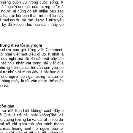
những buồn vui trong cuộc sống. K
i là "người con gái của tương lai" mà
ỗi người ai cũng có rất nhiều bạn sao
c bạn tự hỏi bản thân mình điều này
 cả mọi người sẽ tìm được 1 nữa yêu
 kỷ để ko còn lúc nào cảm thấy cô
những điều tôi suy nghĩ
g chưa bao giờ từng viết Comment.
i phải viết một điều gì đó. Ít nhất là
 suy nghĩ mà tôi đã dằn vặt bấy lâu
hệt như nhân vật trong bài viết của
hưng trên tất cả tôi vẫn còn yêu cô
tôi tự nhủ với mình đây là bài học quá
.. cho người con gái tương lai của tôi
 hàng ngày là tôi vẫn chưa thể quên
nhiều.
 còn gần
 sự rồi! Ban biết không! cách đây 3
ổi!Quá là trễ nải phải không?bởi cả
 vaọng tương lai và cả rất nhiều dự
êu! tôi chỉ giám thả hồn mình thong
ắt màu hoàng hôn! mọi người bảo tôi
rừ, cười hiền vì tôi biết tôi không hề