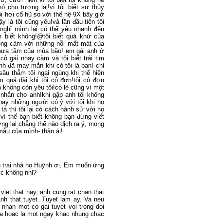
ó cho tương lai!vì tôi biết sự thủy
tôi hơi cổ hũ so với thế hệ 9X bây giờ
ậy là tôi cũng yêu!và lần đầu tiên tôi
g nghỉ mình lại có thể yêu nhanh đến
ạn biết không!@tôi biết quá khứ của
đồng cảm với những nỗi mất mát của
 mưa tầm của mùa bão! em gái anh ở
cô gái nhạy càm và tôi biết trái tim
anh đã may mắn khi có tôi là ban! chỉ
sâu thẳm tôi ngại ngùng khi thể hiện
m quá dài khi tôi cô đơn!tôi cô đơn
không còn yêu tôi!có lẻ cũng vì một
in nhắn cho anh!khi gặp anh tôi không
u nay những người có ý với tôi khi họ
h tả thì tôi lại có cách hành sử với họ
!vì thế bạn biết không bạn đừng viết
ương lai chẳng thể nào dịch ra ý, mong
ẫu của mình- thân ái!
n trai nhà họ Huỳnh ơi, Em muốn ứng
ợc không nhỉ?
viet that hay, anh cung rat chan that
anh that tuyet. Tuyet lam ay. Va neu
nhan mot co gai tuyet voi trong doi
kia hoac la mot ngay khac nhung chac