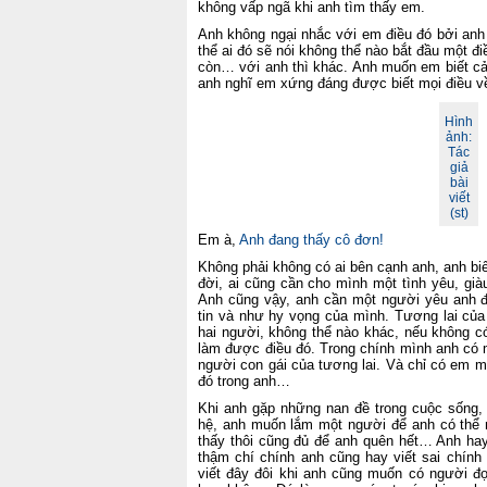
không vấp ngã khi anh tìm thấy em.
Anh không ngại nhắc với em điều đó bởi anh 
thể ai đó sẽ nói không thể nào bắt đầu một đi
còn… với anh thì khác. Anh muốn em biết cả
anh nghĩ em xứng đáng được biết mọi điều v
Hình
ảnh:
Tác
giả
bài
viết
(st)
Em à,
Anh đang thấy cô đơn!
Không phải không có ai bên cạnh anh, anh b
đời, ai cũng cần cho mình một tình yêu, gi
Anh cũng vậy, anh cần một người yêu anh để
tin và như hy vọng của mình. Tương lai của
hai người, không thể nào khác, nếu không c
làm được điều đó. Trong chính mình anh có 
người con gái của tương lai. Và chỉ có em m
đó trong anh…
Khi anh gặp những nan đề trong cuộc sống, 
hệ, anh muốn lắm một người để anh có thể n
thấy thôi cũng đủ để anh quên hết… Anh hay
thậm chí chính anh cũng hay viết sai chín
viết đây đôi khi anh cũng muốn có người đọ