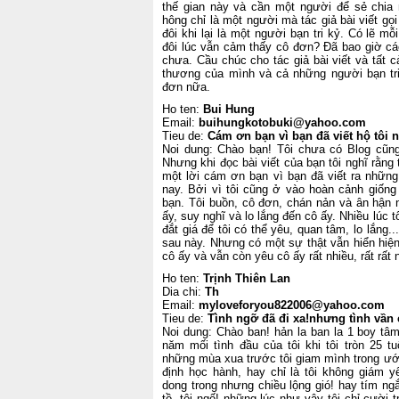
thế gian này và cần một người để sẻ chia 
hông chỉ là một người mà tác giả bài viết gọ
đôi khi lại là một người bạn tri kỷ. Có lẽ m
đôi lúc vẫn cảm thấy cô đơn? Đã bao giờ cá
chưa. Cầu chúc cho tác giả bài viết và tất
thương của mình và cả những người bạn tri
đơn nữa.
Ho ten:
Bui Hung
Email:
buihungkotobuki@yahoo.com
Tieu de:
Cám ơn bạn vì bạn đã viết hộ tôi 
Noi dung: Chào bạn! Tôi chưa có Blog cũn
Nhưng khi đọc bài viết của bạn tôi nghĩ rằng tô
một lời cám ơn bạn vì bạn đã viết ra những
nay. Bởi vì tôi cũng ở vào hoàn cảnh giống 
bạn. Tôi buồn, cô đơn, chán nản và ân hận n
ấy, suy nghĩ và lo lắng đến cô ấy. Nhiều lúc 
đắt giá để tôi có thể yêu, quan tâm, lo lắng.
sau này. Nhưng có một sự thật vẫn hiển hiện
cô ấy và vẫn còn yêu cô ấy rất nhiều, rất rất 
Ho ten:
Trịnh Thiên Lan
Dia chi:
Th
Email:
myloveforyou822006@yahoo.com
Tieu de:
Tình ngỡ đã đi xa!nhưng tình vần
Noi dung: Chào ban! hản la ban la 1 boy tâm
năm mối tình đầu của tôi khi tôi tròn 25 tu
những mùa xua trước tôi giam mình trong ước
định học hành, hay chỉ là tôi không giám y
dong trong nhưng chiều lộng gió! hay tím ng
tồ, tôi ngố! những lúc như vậy tôi chỉ cười t