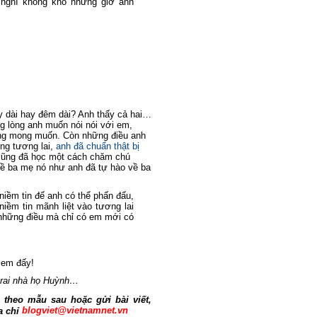
 nghĩ không khó nhưng giờ anh
ày dài hay đêm dài? Anh thấy cả hai…
ong lòng anh muốn nói nói với em,
ng mong muốn. Còn những điều anh
ng tương lai,
anh đã chuẩn thật bị
cũng đã học một cách chăm chú
ề ba mẹ nó như anh đã tự hào về ba
niềm tin đế anh có thể phấn đấu,
iềm tin mãnh liệt vào tương lai
những điều mà chỉ có em mới có
 em đấy!
trai nhà họ Huỳnh…
 theo mẫu sau hoặc gửi bài viết,
blogviet@vietnamnet.vn
a chỉ