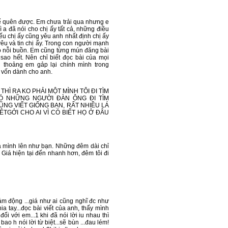
thể quên được. Em chưa trải qua nhưng e
ì a đã nói cho chị ấy tất cả, những điều
u chị ấy cũng yêu anh nhất định chị ấy
êu và tin chị ấy. Trong con người mạnh
có nỗi buồn. Em cũng từng mún đăng bài
sao hết. Nên chỉ biết đọc bài của mọi
h thoảng em gảp lại chính mình trong
` vốn dành cho anh.
THÌ RA KO PHẢI MỘT MÌNH TÔI ĐI TÌM
Ó NHỮNG NGƯỜI ĐÀN ÔNG ĐI TÌM
ŨNG VIẾT GIỐNG BẠN, RẤT NHIỀU LÁ
ÊTGỞI CHO AI VÌ CÓ BIẾT HỌ Ở ĐÂU
a mình lên như bạn. Những đêm dài chỉ
 Giá hiện tại đến nhanh hơn, đêm tôi đi
 cảm động ...giá như ai cũng nghĩ đc như
hia tay...đọc bài viết của anh, thấy mình
đối với em...1 khi đã nói lời iu nhau thì
bao h nói lời từ biệt...sẽ bùn ...đau lém!