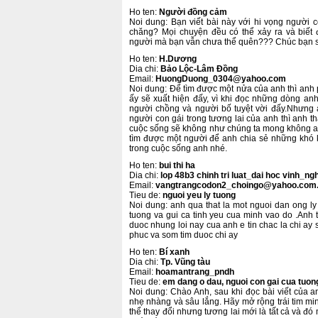
Ho ten:
Người đồng cảm
Noi dung: Bạn viết bài này với hi vọng người 
chăng? Mọi chuyện đều có thể xảy ra và biết 
người mà bạn vẫn chưa thể quên??? Chúc bạn s
Ho ten:
H.Dương
Dia chi:
Bảo Lộc-Lâm Đồng
Email:
HuongDuong_0304@yahoo.com
Noi dung: Để tìm được một nửa của anh thì anh ph
ấy sẽ xuất hiện đấy, vì khi đọc những dòng anh 
người chồng và người bố tuyệt vời đấy.Nhưng a
người con gái trong tương lai của anh thì anh th
cuộc sống sẽ không như chúng ta mong không 
tìm được một người để anh chia sẻ những khó 
trong cuộc sống anh nhé.
Ho ten:
bui thi ha
Dia chi:
lop 48b3 chinh tri luat_dai hoc vinh_ng
Email:
vangtrangcodon2_choingo@yahoo.com
Tieu de:
ngu­oi yeu ly tuong
Noi dung: anh qua that la mot nguoi dan ong ly
tuong va gui ca tinh yeu cua minh vao do .Anh t
duoc nhung loi nay cua anh e tin chac la chi ay
phuc va som tim duoc chi ay
Ho ten:
Bí xanh
Dia chi:
Tp. Vũng tàu
Email:
hoamantrang_pndh
Tieu de:
em dang o dau, nguoi con gai cua tuong
Noi dung: Chào Anh, sau khi đọc bài viết của a
nhẹ nhàng và sâu lắng. Hãy mở rộng trái tim m
thể thay đổi nhưng tương lai mới là tất cả và đ