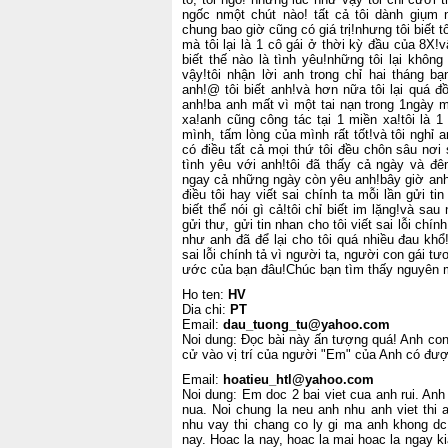
ngốc nmột chút nào! tất cả tôi dành giụm n
chung bao giờ cũng có giá trị!nhưng tôi biết 
mà tôi lại là 1 cô gái ở thời kỳ đầu của 8X!v
biết thế nào là tình yêu!những tôi lại khôn
vậy!tôi nhận lời anh trong chỉ hai tháng b
anh!@ tôi biết anh!và hơn nữa tôi lại quá 
anh!ba anh mất vì một tai nạn trong 1ngày
xa!anh cũng công tác tại 1 miền xa!tôi là 1 
mình, tấm lòng của mình rất tốt!và tôi nghỉ 
có điều tất cả mọi thứ tôi đều chôn sâu nơi 
tình yêu với anh!tôi đã thấy cả ngày và đê
ngay cả những ngày còn yêu anh!bây giờ anh 
điều tôi hay viết sai chính ta mỗi lần gửi t
biết thể nói gì cả!tôi chỉ biết im lặng!và sa
gửi thư, gửi tin nhan cho tôi viết sai lỗi chín
như anh đã để lại cho tôi quá nhiều đau khổ
sai lỗi chính tả vì người ta, người con gái t
ước của bạn đâu!Chúc bạn tìm thấy nguyên m
Ho ten:
HV
Dia chi:
PT
Email:
dau_tuong_tu@yahoo.com
Noi dung: Đọc bài này ấn tượng quá! Anh co
cử vào vị trí của người "Em" của Anh có đư
Email:
hoatieu_htl@yahoo.com
Noi dung: Em doc 2 bai viet cua anh rui. Anh 
nua. Noi chung la neu anh nhu anh viet thi 
nhu vay thi chang co ly gi ma anh khong dc 
nay. Hoac la nay, hoac la mai hoac la ngay 