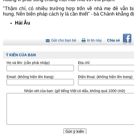
"Thậm chí, có nhiều trường hợp trốn về nhà mẹ đẻ vẫn b
hung. Nên biện pháp cách ly là cần thiết" - bà Chánh khẳng đ
Hải Âu
Gửi cho bạn bè
In tin này
Chia sẻ
Ý KIẾN CỦA BẠN
Họ và tên:
(cần phải nhập)
Địa chỉ:
Email:
(không hiện lên trang)
Điện thoại:
(không hiện lên trang)
Nhận xét của bạn:
(gõ tiếng Việt có dấu, không quá 1000 chữ)