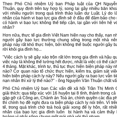
Theo Phó Chủ nhiệm Uỷ ban Pháp luật của QH Nguyễ
Thuận, quy định trên tuy hợp lý, song lại gây nhiều băn kho
với nhiều người trong quá trình thảo luận dự Luật. Lý do 
nhân của hành vi bạo lực gia đình sẽ ở đâu để đảm bảo cho
có hành vi bạo lực không thể tiếp cận, lại gần với liên hệ v
nhân?
Hơn nữa, thực tế gia đình Việt Nam hiện nay cho thấy, nạn n
người gây bạo lực thường chung sống trong một nhà nê
pháp này rất khó thực hiện, bởi không thể buộc người gây b
rời khỏi gia đình họ...
"Việc cách ly sẽ gây xáo trộn rất lớn trong gia đình và hậu q
việc này là không thể lường hết được, nhất là việc có thể cách
4 tháng. Mặt khác, trình tự, thủ tục thực hiện biện pháp này n
nào? Cơ quan nào tổ chức thực hiện, kiểm tra, giám sát việ
hiện biện pháp cách ly này? Nếu người gây ra bạo lực vẫn ti
nạn nhân thì xử lý thế nào?" - ông Nguyễn Văn Thuận chất vấ
Phó Chủ nhiệm Uỷ ban Các vấn đề xã hội Trần Thị Minh
giải thích: qua tiếp xúc với 16 huyện tại 8 tỉnh, thành trong c
gặp gỡ cả Công an, Chánh án Toà án, chính quyền các địa 
thì chính họ đề nghị đưa ra biện pháp cách ly nói trên. Vì trê
tế, trong quá trình chờ toà hoà giải xong để ly hôn, rất nhi
nhân của bạo lực gia đình luôn bị hành hạ và cảm thấy
hoảng vì phải sống chung một mái nhà với thủ phạm.