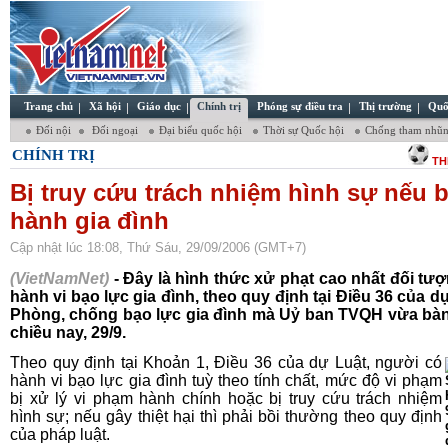
Trang chủ
Xã hội
Giáo dục
Chính trị
Phóng sự điều tra
Thị trường
Quố
Đối nội
Đối ngoại
Đại biểu quốc hội
Thời sự Quốc hội
Chống tham nhũ
CHÍNH TRỊ
TH
Bị truy cứu trách nhiệm hình sự nếu 
hành gia đình
Cập nhật lúc 18:08, Thứ Sáu, 29/09/2006 (GMT+7)
(VietNamNet)
- Đây là hình thức xử phạt cao nhất đối tư
hành vi bạo lực gia đình, theo quy định tại Điều 36 của d
Phòng, chống bạo lực gia đình mà Uỷ ban TVQH vừa bàn
chiều nay, 29/9.
Theo quy định tại Khoản 1, Điều 36 của dự Luật, người có
hành vi bạo lực gia đình tuỳ theo tính chất, mức độ vi phạm
bị xử lý vi phạm hành chính hoặc bị truy cứu trách nhiệm
hình sự; nếu gây thiệt hại thì phải bồi thường theo quy định
của pháp luật.