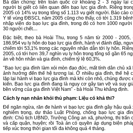
Bà dẫn chứng: trên toàn quốc cứ khoảng 2 - 3 ngày lại 
người bị giết có liên quan đến bạo lực gia đình. Riêng tro
2005 có 14% vụ trong tổng số 1.113 vụ giết người. Báo cáo 
Y tế vùng ĐBSCL năm 2005 cũng cho thấy, có tới 1.319 bện
nhập viện do bạo lực gia đình, trong đó có hơn 1000 người 
30 người chết....
Đặc biệt, theo bà Hoài Thu, trong 5 năm từ 2000 - 2005, 
186.954 vụ ly hôn do bạo lực gia đình, hành vi đánh đập, ngư
chiếm tới 53,1% trong các nguyên nhân dẫn tới ly hôn. Riê
2005, có tới hơn 39,7 nghìn vụ ly hôn trong tổng số gần 65 ng
án về hôn nhân và gia đình, chiếm tỷ lệ 60,3%.
"Bạo lực gia đình làm xói mòn đạo đức, mất tính dân chủ xã 
ảnh hưởng đến thế hệ tương lai. Ở nhiều gia đình, thế hệ 
lặp lại hành vi bạo lực gia đình mà khi còn nhỏ, chúng được
kiến. Bạo lực gia đình đang là nguy cơ gây tan vỡ và suy g
bền vững của gia đình Việt Nam" - bà Hoài Thu khẳng định.
Cách ly nạn nhân khỏi thủ phạm: Liệu có khả thi?
Để ngăn ngừa, răn đe hành vi bạo lực gia đình gây hậu quả 
nghiêm trọng, dự thảo Luật Phòng, chống bạo lực gia đì
định: Chủ tịch UBND, Trưởng Công an xã, phường, thị trấn 
và cấp quận, huyện; rồi Toà án có quyền áp dụng biện ph
tiếp xúc trong thời gian tối đa không quá 4 tháng.