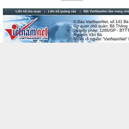
Liên hệ tòa soạn
Liên hệ quảng cáo
Đặt VietNamNet làm trang chu
© Báo VietNamNet, số 141 Bà T
Cơ quan chủ quản: Bộ Thông t
Số giấy phép: 1285/GP - BTTT
Nguyễn Văn Bá
® Ghi rõ nguồn "VietNamNet" khi