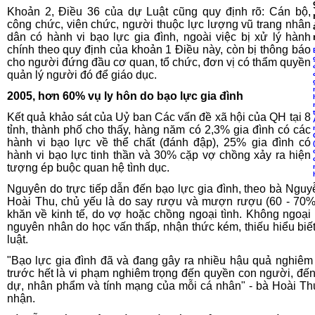
Khoản 2, Điều 36 của dự Luật cũng quy định rõ: Cán bộ,
công chức, viên chức, người thuộc lực lượng vũ trang nhân
dân có hành vi bạo lực gia đình, ngoài việc bị xử lý hành
chính theo quy định của khoản 1 Điều này, còn bị thông báo
cho người đứng đầu cơ quan, tổ chức, đơn vị có thẩm quyền
quản lý người đó để giáo dục.
2005, hơn 60% vụ ly hôn do bạo lực gia đình
Kết quả khảo sát của Uỷ ban Các vấn đề xã hội của QH tại 8
tỉnh, thành phố cho thấy, hàng năm có 2,3% gia đình có các
hành vi bạo lực về thể chất (đánh đập), 25% gia đình có
hành vi bạo lực tinh thần và 30% cặp vợ chồng xảy ra hiện
tượng ép buộc quan hệ tình dục.
Nguyên do trực tiếp dẫn đến bạo lực gia đình, theo bà Nguy
Hoài Thu, chủ yếu là do say rượu và mượn rượu (60 - 70%
khăn về kinh tế, do vợ hoặc chồng ngoại tình. Không ngoại 
nguyên nhân do học vấn thấp, nhận thức kém, thiếu hiểu biế
luật.
"Bạo lực gia đình đã và đang gây ra nhiều hậu quả nghiêm 
trước hết là vi phạm nghiêm trọng đến quyền con người, đế
dự, nhân phẩm và tính mạng của mỗi cá nhân" - bà Hoài Th
nhận.