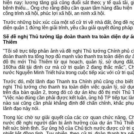
hiện nay: lương tăng giá cũng đuổi sát theo; y tế quá tải, 
bệnh thiếu... Ông cho rằng điều cần quan tâm hàng đầu hiện 
công trình xã hội, phúc lợi xã hội, an ninh xã hội.
Trước những bức xúc của một số cử tri về nhà đất, ông đề ng
diện quận 1 đứng lên giải trình, yêu cầu giải quyết đúng pháp 
Sẽ đề nghị Thủ tướng lập đoàn thanh tra toàn diện dự 
Thiêm
"Tôi sẽ trực tiếp phản ảnh và đề nghị Thủ tướng Chính phủ c
đoàn thanh tra tổng hợp đủ mạnh vào thanh tra toàn diện dự 
đô thị mới Thủ Thiêm từ qui hoạch, quản lý, sử dụng đất.
160ha đất tái định cư mà cử tri quận 2 đang thắc mắc", Ch
nước Nguyễn Minh Triết hứa trong cuộc tiếp xúc với cử tri qu
Trước đó, một lãnh đạo Thanh tra Chính phủ cũng cho biết
nghị Thủ tướng cho thanh tra toàn diện việc quản lý, sử dụ
trên địa bàn quận 2, trong đó có dự án khu đô thị mới Thủ 
"Việc nào đúng cần phải được kết luận, ủng hộ TP tiếp tục là
nào sai cũng cần phải khẳng định để chấn chỉnh, khắc phục
lãnh đạo này nói.
Trong lúc chờ sự giải quyết của các cơ quan chức năng, Ch
nước đề nghị người dân bị ảnh hưởng của dự án Thủ Thi
hết sức bình tĩnh. Sự ủng hộ của Chủ tịch nước được cử tri 
nhiệt liệt đồng tình. Tuy nhiên, theo cử tri, đoàn thanh tra n