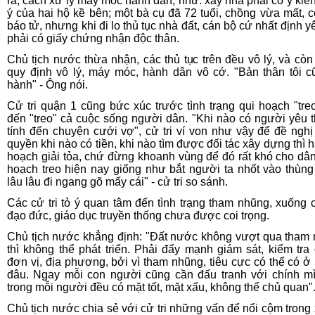
rà, cách xử lý máy móc hành dân, như: xây nhà phải có ý kiế
ý của hai hộ kề bên; một bà cụ đã 72 tuổi, chồng vừa mất, c
báo tử, nhưng khi đi lo thủ tục nhà đất, cán bộ cứ nhất định y
phải có giấy chứng nhận độc thân.
Chủ tịch nước thừa nhận, các thủ tục trên đều vô lý, và còn
quy định vô lý, máy móc, hành dân vô cớ. "Bản thân tôi c
hành" - Ông nói.
Cử tri quận 1 cũng bức xúc trước tình trạng qui hoạch "tre
đến "treo" cả cuộc sống người dân. "Khi nào có người yêu t
tính đến chuyện cưới vợ", cử tri ví von như vậy để đề nghị
quyền khi nào có tiền, khi nào tìm được đối tác xây dựng thì h
hoạch giải tỏa, chứ đừng khoanh vùng để đó rất khó cho dân
hoạch treo hiện nay giống như bắt người ta nhốt vào thùng
lâu lâu đi ngang gõ mấy cái" - cử tri so sánh.
Các cử tri tỏ ý quan tâm đến tình trạng tham nhũng, xuống 
đạo đức, giáo dục truyền thống chưa được coi trọng.
Chủ tịch nước khẳng định: "Đất nước không vượt qua tham
thì không thể phát triển. Phải đẩy mạnh giám sát, kiểm tra
đơn vị, địa phương, bởi vì tham nhũng, tiêu cực có thể có ở 
đâu. Ngay mỗi con người cũng cần đấu tranh với chính mì
trong mỗi người đều có mặt tốt, mặt xấu, không thể chủ quan"
Chủ tịch nước chia sẻ với cử tri những vấn để nổi cộm trong 