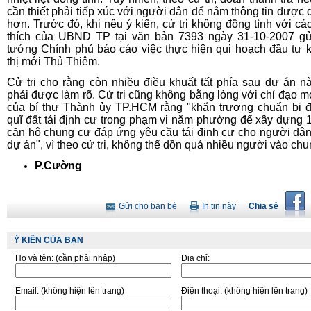
cần thiết phải tiếp xúc với người dân để nắm thông tin được 
hơn. Trước đó, khi nêu ý kiến, cử tri không đồng tình với các
thích của UBND TP tại văn bản 7393 ngày 31-10-2007 g
tướng Chính phủ báo cáo việc thực hiện qui hoạch đầu tư 
thị mới Thủ Thiêm.
Cử tri cho rằng còn nhiều điều khuất tất phía sau dự án n
phải được làm rõ. Cử tri cũng không bằng lòng với chỉ đạo m
của bí thư Thành ủy TP.HCM rằng "khẩn trương chuẩn bị 
quĩ đất tái định cư trong phạm vi năm phường để xây dựng 
căn hộ chung cư đáp ứng yêu cầu tái định cư cho người dân
dự án", vì theo cử tri, không thể dồn quá nhiều người vào chu
P.Cường
Gửi cho bạn bè
In tin này
Chia sẻ
Ý KIẾN CỦA BẠN
Họ và tên:
(cần phải nhập)
Địa chỉ:
Email:
(không hiện lên trang)
Điện thoại:
(không hiện lên trang)