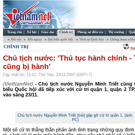
Trang chủ
Xã hội
Giáo dục
Chính trị
Phóng sự điều tra
Thị trường
Quố
Đối nội
Đối ngoại
Đại biểu quốc hội
Thời sự Quốc hội
Chống tham nhũ
CHÍNH TRỊ
TH
Chủ tịch nước: 'Thủ tục hành chính - 
cũng bị hành'
Cập nhật lúc 14:22, Thứ Sáu, 23/11/2007 (GMT+7)
(VietNamNet)
- Chủ tịch nước Nguyễn Minh Triết cùng t
biểu Quốc hội đã tiếp xúc với cử tri quận 1, quận 2 T
vào sáng 23/11.
Chủ tịch nước Nguyễn Minh Triết (trái) gặp gỡ cử tri quận 1. (ảnh:
PC)
Một số cử tri thẳng thắn phản ánh tình trạng những quy địn