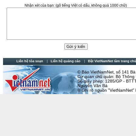
Nhận xét của bạn:
(gõ tiếng Việt có dấu, không quá 1000 chữ)
Liên hệ tòa soạn
Liên hệ quảng cáo
Đặt VietNamNet làm trang chu
© Báo VietNamNet, số 141 Bà T
Cơ quan chủ quản: Bộ Thông t
Số giấy phép: 1285/GP - BTTT
Nguyễn Văn Bá
® Ghi rõ nguồn "VietNamNet" khi