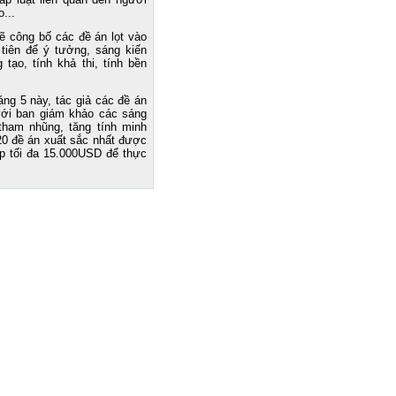
...
ẽ công bố các đề án lọt vào
tiên để ý tưởng, sáng kiến
tạo, tính khả thi, tính bền
ng 5 này, tác giả các đề án
với ban giám khảo các sáng
tham nhũng, tăng tính minh
20 đề án xuất sắc nhất được
p tối đa 15.000USD để thực