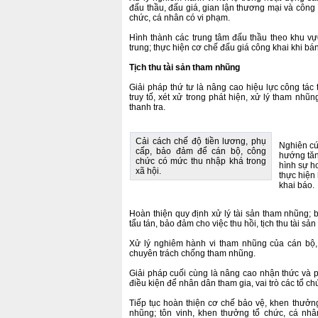
đấu thầu, đấu giá, gian lận thương mại và công 
chức, cá nhân có vi phạm.
Hình thành các trung tâm đấu thầu theo khu v
trung; thực hiện cơ chế đấu giá công khai khi bán,
Tịch thu tài sản tham nhũng
Giải pháp thứ tư là nâng cao hiệu lực công tác t
truy tố, xét xử trong phát hiện, xử lý tham nhũn
thanh tra.
Cải cách chế độ tiền lương, phụ
Nghiên cứ
cấp, bảo đảm để cán bộ, công
hướng tăn
chức có mức thu nhập khá trong
hình sự h
xã hội.
thực hiện
khai báo.
Hoàn thiện quy định xử lý tài sản tham nhũng;
tẩu tán, bảo đảm cho việc thu hồi, tịch thu tài s
Xử lý nghiêm hành vi tham nhũng của cán bộ,
chuyên trách chống tham nhũng.
Giải pháp cuối cùng là nâng cao nhận thức và ph
điều kiện để nhân dân tham gia, vai trò các tổ ch
Tiếp tục hoàn thiện cơ chế bảo vệ, khen thưởn
nhũng; tôn vinh, khen thưởng tổ chức, cá nhâ