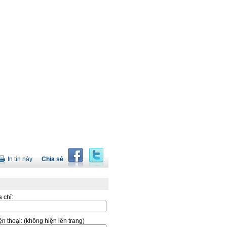
In tin này
Chia sẻ
a chỉ:
̣n thoại:
(không hiện lên trang)