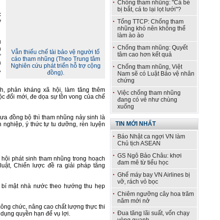
Chống tham nhũng: "Cá bé
bị bắt, cá to lại lọt lưới"?
c
y
Tổng TTCP: Chống tham
nhũng khó nên không thể
làm ào ào
ủ
Chống tham nhũng: Quyết
h
Vẫn thiếu chế tài bảo vệ người tố
tâm cao hơn kết quả
ử
cáo tham nhũng (Theo Trung tâm
a
Nghiên cứu phát triển hỗ trợ cộng
Chống tham nhũng, Việt
,
đồng).
Nam sẽ có Luật Bảo vệ nhân
chứng
h, phản kháng xã hội, làm tăng thêm
Việc chống tham nhũng
ộc đổi mới, đe dọa sự tồn vong của chế
đang có vẻ như chùng
xuống
hưa đồng bộ thì tham nhũng nảy sinh là
TIN MỚI NHẤT
 nghiệp, ý thức tự tu dưỡng, rèn luyện
Báo Nhật ca ngợi VN làm
Chủ tịch ASEAN
GS Ngô Bảo Châu: khơi
ơ hội phát sinh tham nhũng trong hoạch
đam mê từ tiểu học
luật, Chiến lược đề ra giải pháp tăng
Ghế máy bay VN Airlines bị
vỡ, rách vỏ bọc
về bí mật nhà nước theo hướng thu hẹp
Chiêm ngưỡng cây hoa trăm
năm mới nở
công chức, nâng cao chất lượng thực thi
Đua tăng lãi suất, vốn chạy
 dụng quyền hạn để vụ lợi.