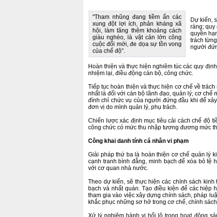
"Tham nhũng đang tiềm ẩn các
Dự kiến, 
xung đột lợi ích, phản kháng xã
ràng; quy
hội, làm tăng thêm khoảng cách
quyền hạn
giàu nghèo, là vật cản lớn công
trách từng
cuộc đổi mới, đe dọa sự tồn vong
người đứ
của chế độ".
Hoàn thiện và thực hiện nghiêm túc các quy định
nhiệm lại, điều động cán bộ, công chức.
Tiếp tục hoàn thiện và thực hiện cơ chế về trách
nhất là đối với cán bộ lãnh đạo, quản lý; cơ chế
đình chỉ chức vụ của người đứng đầu khi để xảy
đơn vị do mình quản lý, phụ trách.
Chiến lược xác định mục tiêu cải cách chế độ t
công chức có mức thu nhập tương đương mức thu
Công khai danh tính cá nhân vi phạm
Giải pháp thứ ba là hoàn thiện cơ chế quản lý k
cạnh tranh bình đẳng, minh bạch để xóa bỏ tệ 
với cơ quan nhà nước.
Theo dự kiến, sẽ thực hiện các chính sách kinh
bạch và nhất quán. Tạo điều kiện để các hiệp 
tham gia vào việc xây dựng chính sách, pháp luậ
khắc phục những sơ hở trong cơ chế, chính sách 
Xử lý nghiêm hành vi hối lộ trong hoạt động sản