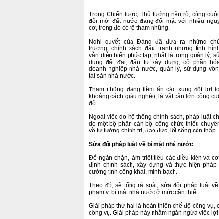
Trong Chiến lược, Thủ tướng nêu rõ, công cuộ
đổi mới đất nước đang đối mặt với nhiều ngu
cơ, trong đó có tệ tham nhũng.
Nghị quyết của Đảng đã đưa ra những ch
trương, chính sách đấu tranh nhưng tình hìn
vẫn diễn biến phức tạp, nhất là trong quản lý, s
dụng đất đai, đầu tư xây dựng, cổ phần hó
doanh nghiệp nhà nước, quản lý, sử dụng vốn
tài sản nhà nước.
Tham nhũng đang tiềm ẩn các xung đột lợi íc
khoảng cách giàu nghèo, là vật cản lớn công cu
độ.
Ngoài việc do hệ thống chính sách, pháp luật c
do một bộ phận cán bộ, công chức thiếu chuyên
về tư tưởng chính trị, đạo đức, lối sống còn thấp.
Sửa đổi pháp luật về bí mật nhà nước
Để ngăn chặn, làm triệt tiêu các điều kiện và c
định chính sách, xây dựng và thực hiện pháp 
cường tính công khai, minh bạch.
Theo đó, sẽ tổng rà soát, sửa đổi pháp luật 
phạm vi bí mật nhà nước ở mức cần thiết.
Giải pháp thứ hai là hoàn thiện chế độ công vụ, 
công vụ. Giải pháp này nhằm ngăn ngừa việc lợi