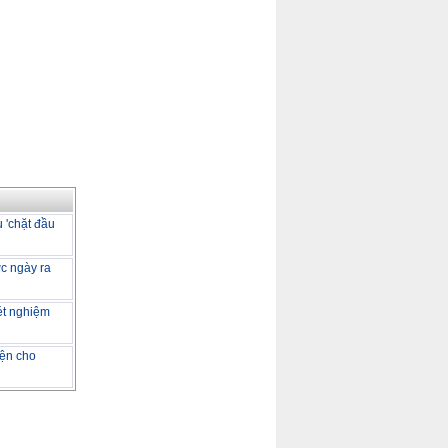
 'chặt đầu
ớc ngày ra
ét nghiệm
iện cho