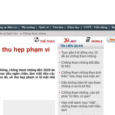
ng sự điều tra
Thị trường
Quốc tế
Văn hóa
Khoa học
CNTT - Viễn thông
Bạ
̀i sự Quốc hội
Chống tham nhũng
THỂ THAO
MOBILE
TIN LIÊN QUAN
 thu hẹp phạm vi
Trao gần 6 tỷ đồng cho 25
đề án chống tham nhũng
Chống tham nhũng bắt đầu
từ trên
phòng, chống tham nhũng đến 2020 do
Chống tham nhũng theo tinh
c tiêu ngăn chặn, làm triệt tiêu các
thần “vừa chạy vừa mặc áo”
o đó, sẽ t
hu hẹp phạm vi bí mật nhà
Dân không dám tố cáo tham
nhũng vì sợ bị trả thù
Chống tham nhũng, cán bộ
phải "có tâm, có gan"
Hạn chế danh mục "mật",
chống tham nhũng mới hiệu
quả