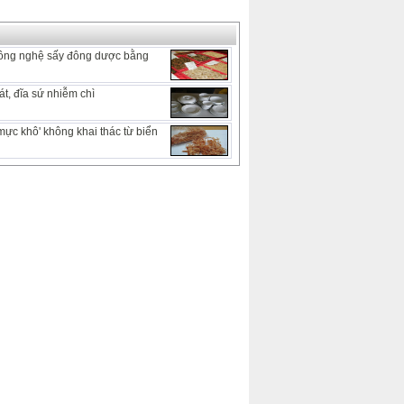
ông nghệ sấy đông dược bằng
t, đĩa sứ nhiễm chì
mực khô' không khai thác từ biển