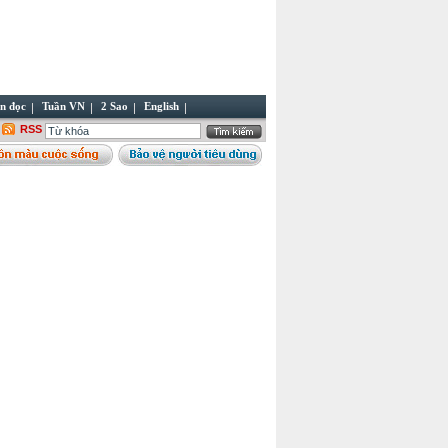
n đọc
Tuần VN
2 Sao
English
RSS