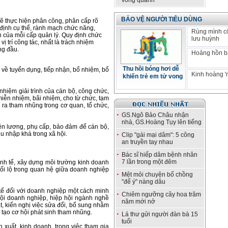
vòng quanh
BẢO VỆ NGƯỜI TIÊU DÙNG
sẽ thực hiện phân công, phân cấp rõ
 định cụ thể, rành mạch chức năng,
Rùng mình c
 của mỗi cấp quản lý. Quy định chức
lưu huỳnh
 vị trí công tác, nhất là trách nhiệm
ng đầu.
Hoảng hồn bá
Thu hồi bóng hơi dễ
 về tuyển dụng, tiếp nhận, bổ nhiệm, bổ
Kinh hoàng '
khiến trẻ em tử vong
 nhiệm giải trình của cán bộ, công chức,
 miễn nhiệm, bãi nhiệm, cho từ chức, tạm
 ra tham nhũng trong cơ quan, tổ chức,
GS.Ngô Bảo Châu nhận
nhà, GS.Hoàng Tụy lên tiếng
iền lương, phụ cấp, bảo đảm để cán bộ,
 nhập khá trong xã hội.
Clip "gái mại dâm": 5 công
an truyền tay nhau
Bác sĩ hiếp dâm bệnh nhân
7 lần trong một đêm
inh tế, xây dựng môi trường kinh doanh
hối lộ trong quan hệ giữa doanh nghiệp
Mệt mỏi chuyện bố chồng
"để ý" nàng dâu
 tế đối với doanh nghiệp một cách minh
Chiêm ngưỡng cây hoa trăm
hội doanh nghiệp, hiệp hội ngành nghề
năm mới nở
t, kiến nghị việc sửa đổi, bổ sung nhằm
tạo cơ hội phát sinh tham nhũng.
Lá thư gửi người đàn bà 15
tuổi
 xuất, kinh doanh, trong việc tham gia