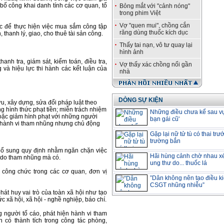
bố công khai danh tính các cơ quan, tổ
Bỏng mắt với "cảnh nóng"
trong phim Việt
Vợ "quen mui", chồng cắn
ực để thực hiện việc mua sắm công tập
răng dùng thuốc kích dục
 thanh lý, giao, cho thuê tài sản công.
Thấy tai nạn, vô tư quay lại
hình ảnh
hanh tra, giám sát, kiểm toán, điều tra,
Vợ thấy xác chồng nổi gần
g và hiệu lực thi hành các kết luận của
nhà
DÒNG SỰ KIỆN
u, xây dựng, sửa đổi pháp luật theo
g hình thức phạt tiền; miễn trách nhiệm
Những điều chưa kể sau vụ
oặc giảm hình phạt với những người
bạn gái cũ'
 hành vi tham nhũng nhưng chủ động
Gặp lại nữ tử tù có thai trư
trường bắn
 bổ sung quy định nhằm ngăn chặn việc
Hãi hùng cảnh chờ nhau x
ản do tham nhũng mà có.
ung thư do... thuốc lá
 công chức trong các cơ quan, đơn vị
”Dân không nên tạo điều k
CSGT nhũng nhiễu”
át huy vai trò của toàn xã hội như tạo
ức xã hội, xã hội - nghề nghiệp, báo chí.
g người tố cáo, phát hiện hành vi tham
n có thành tích trong công tác phòng,