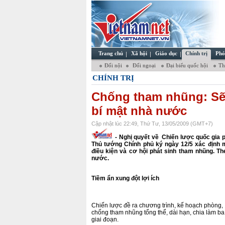
Trang chủ
Xã hội
Giáo dục
Chính trị
Phó
Đối nội
Đối ngoại
Đại biểu quốc hội
Thơ
CHÍNH TRỊ
Chống tham nhũng: Sẽ
bí mật nhà nước
Cập nhật lúc 22:49, Thứ Tư, 13/05/2009 (GMT+7)
- Nghị quyết về Chiến lược quốc gia 
Thủ tướng Chính phủ ký ngày 12/5 xác định mụ
điều kiện và cơ hội phát sinh tham nhũng. The
nước.
Tiềm ẩn xung đột lợi ích
Chiến lược đề ra chương trình, kế hoạch phòng,
chống tham nhũng tổng thể, dài hạn, chia làm ba
giai đoạn.