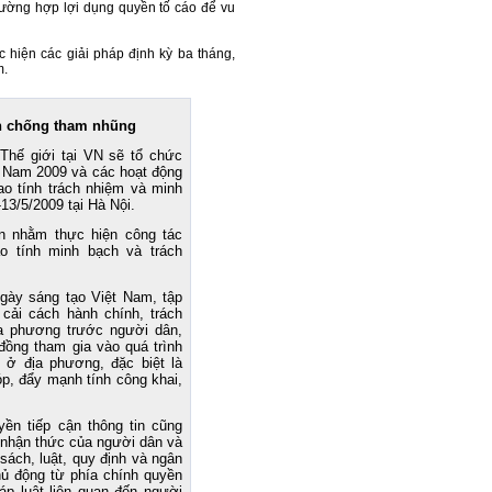
ường hợp lợi dụng quyền tố cáo để vu
 hiện các giải pháp định kỳ ba tháng,
m.
án chống tham nhũng
Thế giới tại VN sẽ tổ chức
 Nam 2009 và các hoạt động
cao tính trách nhiệm và minh
13/5/2009 tại Hà Nội.
án nhằm thực hiện công tác
o tính minh bạch và trách
gày sáng tạo Việt Nam, tập
cải cách hành chính, trách
ịa phương trước người dân,
đồng tham gia vào quá trình
 ở địa phương, đặc biệt là
p, đẩy mạnh tính công khai,
ền tiếp cận thông tin cũng
nhận thức của người dân và
 sách, luật, quy định và ngân
hủ động từ phía chính quyền
háp luật liên quan đến người