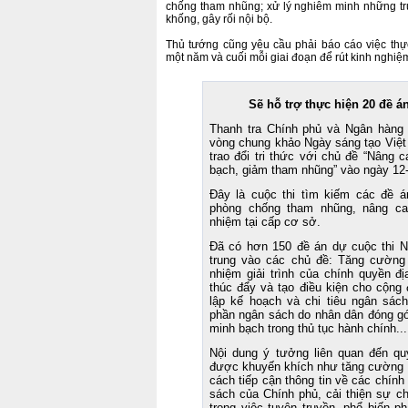
chống tham nhũng; xử lý nghiêm minh những tr
khống, gây rối nội bộ.
Thủ tướng cũng yêu cầu phải báo cáo việc thực
một năm và cuối mỗi giai đoạn để rút kinh nghiệ
Sẽ hỗ trợ thực hiện 20 đề 
Thanh tra Chính phủ và Ngân hàng 
vòng chung khảo Ngày sáng tạo Việt
trao đổi tri thức với chủ đề “Nâng 
bạch, giảm tham nhũng” vào ngày 12-
Đây là cuộc thi tìm kiếm các đề 
phòng chống tham nhũng, nâng ca
nhiệm tại cấp cơ sở.
Đã có hơn 150 đề án dự cuộc thi N
trung vào các chủ đề: Tăng cường 
nhiệm giải trình của chính quyền đ
thúc đẩy và tạo điều kiện cho cộng 
lập kế hoạch và chi tiêu ngân sách
phần ngân sách do nhân dân đóng gó
minh bạch trong thủ tục hành chính...
Nội dung ý tưởng liên quan đến quy
được khuyến khích như tăng cường 
cách tiếp cận thông tin về các chính
sách của Chính phủ, cải thiện sự c
trong việc tuyên truyền, phổ biến p