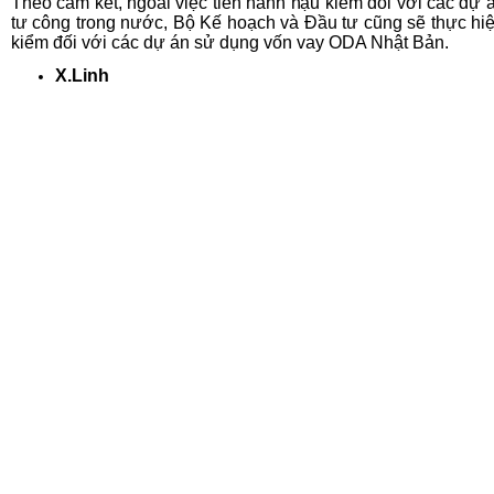
Theo cam kết, ngoài việc tiến hành hậu kiểm đối với các dự 
tư công trong nước, Bộ Kế hoạch và Đầu tư cũng sẽ thực hi
kiểm đối với các dự án sử dụng vốn vay ODA Nhật Bản.
X.Linh