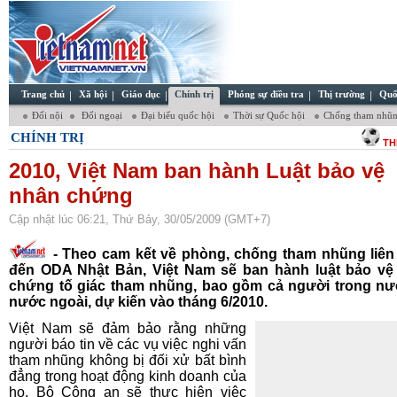
Trang chủ
Xã hội
Giáo dục
Chính trị
Phóng sự điều tra
Thị trường
Quố
Đối nội
Đối ngoại
Đại biểu quốc hội
Thời sự Quốc hội
Chống tham nhũ
CHÍNH TRỊ
TH
2010, Việt Nam ban hành Luật bảo vệ
nhân chứng
Cập nhật lúc 06:21, Thứ Bảy, 30/05/2009 (GMT+7)
- Theo cam kết về phòng, chống tham nhũng liên
đến ODA Nhật Bản, Việt Nam sẽ ban hành luật bảo vệ
chứng tố giác tham nhũng, bao gồm cả người trong nư
nước ngoài, dự kiến vào tháng 6/2010.
Việt Nam sẽ đảm bảo rằng những
người báo tin về các vụ việc nghi vấn
tham nhũng không bị đối xử bất bình
đẳng trong hoạt động kinh doanh của
họ. Bộ Công an sẽ thực hiện việc