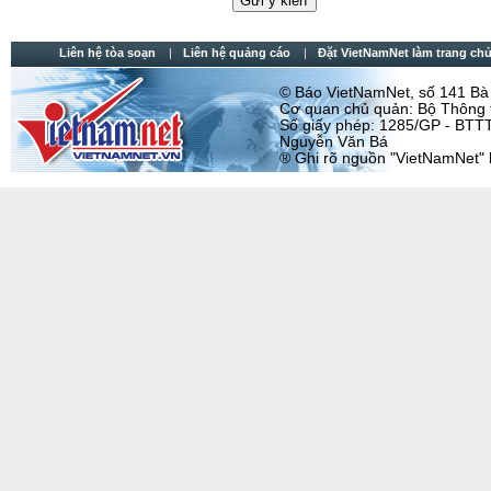
Liên hệ tòa soạn
Liên hệ quảng cáo
Đặt VietNamNet làm trang chu
© Báo VietNamNet, số 141 Bà T
Cơ quan chủ quản: Bộ Thông t
Số giấy phép: 1285/GP - BTTT
Nguyễn Văn Bá
® Ghi rõ nguồn "VietNamNet" khi