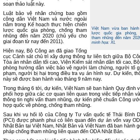
soạn thảo luật này.
Luật bảo vệ nhân chứng bao gồm
công dân Việt Nam và nước ngoài
nằm trong Kế hoạch thực hiện chiến
Việt Nam vừa ban hành
lược quốc gia phòng, chống tham
lược quốc gia phòng,
nhũng đến năm 2020 (chủ yếu cho
tham nhũng đến năm 202
giai đoạn từ nay đến 2011).
minh họa: XL
Hiện nay, Bộ Công an đã giao Tổng
cục Cảnh sát chủ trì xây dựng thông tư liên tịch giữa Bộ Cô
Tòa án nhân dân tối cao, Viện Kiểm sát nhân dân tối cao, B
phòng hướng dẫn việc bảo vệ người làm chứng, người tố gi
phạm, người bị hại trong điều tra vụ án hình sự. Dự kiến, th
này sẽ được ban hành vào tháng 9 năm nay.
Trong tháng 6 tới, dự kiến, Việt Nam sẽ ban hành Quy định v
phối hợp giữa các cơ quan liên quan trong việc tiếp nhận và
thông tin nghi vấn tham nhũng, dự kiến phê chuẩn Công ướ
hợp quốc về phòng, chống tham nhũng.
Sau khi vụ hối lộ của Công ty Tư vấn quốc tế Thái Bình
(PCI) được phanh phui có liên quan đến dự án vốn vay O
Nhật Bản tại Việt Nam, Nhật Bản và Việt Nam đã ban hành gó
pháp chống tham nhũng liên quan đến ODA Nhật Bản.