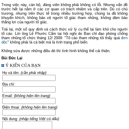
Trong việc này, cán bộ, đảng viên không phải không có lỗi. Nhưng vấn đề
trước hết lại nằm ở các cơ quan có trách nhiệm và cấp trên. Dù có chủ
trương, nhưng trên thực tế trong nhiều trường hợp, chúng ta đã không
khuyến khích, không bảo vệ người tố giác tham nhũng, không đảm bảo
thắng lợi của người tố giác.
Trái lại, một số quy định và cách thức xử lý cụ thể lại làm khó cho người
tố cáo. Lời ông Lê Phước Cẩm tại hội nghị do Ban chỉ đạo phòng chống
tham nhũng tổ chức tháng 12/ 2009: "Tố cáo tham nhũng tôi thấy quá
đơn
độc
" không phải là cá biệt mà là tình trạng phổ biến.
Không sửa được những điều đó thì tình hình không thể cải thiện.
Bùi Đức Lại
Ý KIẾN CỦA BẠN
Họ và tên:
(cần phải nhập)
Địa chỉ:
Email:
(không hiện lên trang)
Điện thoại:
(không hiện lên trang)
Nội dung:
(nhập tiếng Việt có dấu)