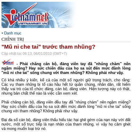
Danh mục
CHÍNH TRỊ
"Mũ ni che tai" trước tham nhũng?
Cập nhật lúc 06:13, 06/01/2010 (GMT+7)
- Phải chăng cán bộ, đảng viên tay đã "nhúng chàm" nên
ngậm miệng? Hay sức chiến đấu của họ sa sút đến mức đành lòng
"mũ ni che tai" sống chung với tham nhũng? Không phải như vậy.
Có khá nhiều ý kiến, kể cả của một số người giữ trọng trách, cho rằng:
Các vụ tham nhũng bị tố cáo hầu hết từ quần chúng, nhân dân, rất hiếm
thấy vai trò của tổ chức đảng, cán bộ, đảng viên. Hiện tượng này có thật,
nhưng bản chất thế nào là việc cần xem xét.
Phải chăng cán bộ, đảng viên đều tay đã "nhúng chàm" nên ngậm miệng?
Hay sức chiến đấu của họ sa sút đến mức đành lòng "mũ ni che tai" sống
chung với tham nhũng? Không phải như vậy.
Đại đa số cán bộ, đảng viên thấu hiểu tác hại ghê gớm của nạn này với đất
nước, một số trực tiếp là nạn nhân của tham nhũng, vì vậy họ căm ghét
và mong muốn loại trừ nó.