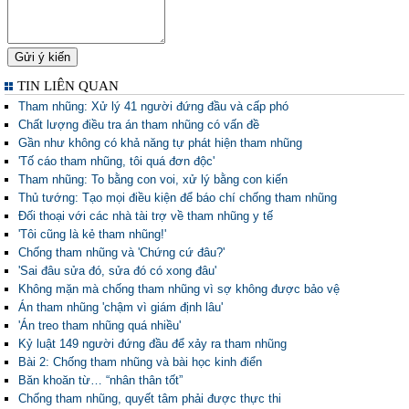
TIN LIÊN QUAN
Tham nhũng: Xử lý 41 người đứng đầu và cấp phó
Chất lượng điều tra án tham nhũng có vấn đề
Gần như không có khả năng tự phát hiện tham nhũng
'Tố cáo tham nhũng, tôi quá đơn độc'
Tham nhũng: To bằng con voi, xử lý bằng con kiến
Thủ tướng: Tạo mọi điều kiện để báo chí chống tham nhũng
Đối thoại với các nhà tài trợ về tham nhũng y tế
'Tôi cũng là kẻ tham nhũng!'
Chống tham nhũng và 'Chứng cứ đâu?'
'Sai đâu sửa đó, sửa đó có xong đâu'
Không mặn mà chống tham nhũng vì sợ không được bảo vệ
Án tham nhũng 'chậm vì giám định lâu'
'Án treo tham nhũng quá nhiều'
Kỷ luật 149 người đứng đầu để xảy ra tham nhũng
Bài 2: Chống tham nhũng và bài học kinh điển
Băn khoăn từ… “nhân thân tốt”
Chống tham nhũng, quyết tâm phải được thực thi