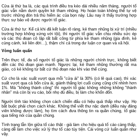
Cửa ải thứ ba là, các quá trình điều tra kéo dài nhiều năm tháng, người tố
giác vẫn nằm dưới quyền kẻ tham nhũng. Họ hoàn toàn không thể tự vệ
trước những đòn trả thù hiểm ác của bọn này. Lâu nay ít thấy trường hợp
thực sự bảo vệ được người tố giác.
Cửa ải thứ tư: Kể cả khi đã kết luận rõ ràng, kẻ tham nhũng bị xử trí (nhiều
trường hợp không xứng với tội), thì người tố giác vẫn chịu nhiều sức ép
và các thủ đoạn cô lập rất bất công từ phía kẻ tham nhũng (gia đình, kẻ
cùng cánh, kẻ liên đới…), thậm chí cả trong dư luận cơ quan và xã hội.
Vòng luẩn quẩn
Trên thực tế, đa số người tố giác là những người chính trực, không biết
đến các thủ đoạn gian manh. Ngược lại, kẻ tham nhũng thường rất ma
giáo, có kẻ không từ bất cứ thủ đoạn nào khi vào thế cùng.
Cứ cho là xác suất vượt qua mỗi "cửa ải" là 30% (có lẽ quá cao), thì xác
suất vượt qua cả bốn cửa ải, giành thắng lợi cuối cùng cũng chỉ nhỉnh hơn
1%. Mà "không thành công" thì người tố giác không những không "thành
nhân" mà còn bị vu cáo, bôi nhọ đủ điều, bị làm cho khốn đốn.
Người tỉnh táo không chọn cách chiến đấu có hiệu quả thấp như vậy. Họ
bắt buộc phải chọn cách khác. Không thể viết thư nặc danh (điều này đảng
viên không được làm), họ tìm cách đưa thông tin ra quần chúng, tố giác
qua tiếng nói của quần chúng.
Tình trạng lẫn lộn giữa tố cáo thật - giả làm cho hiệu quả tố cáo càng thấp,
càng dễ làm cho việc xử lý thư tố cáo tùy tiện. Cái vòng cứ luẩn quẩn như
vậy.