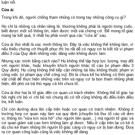
luận nổi.
Cửa ải
Trong khi đó, người chống tham nhũng có trong tay những công cụ gì?
Họ chỉ là những cá nhân riêng lẻ, thường không phải là người trong cuộc,
biết được một số thông tin, nắm được một vài chứng cớ. Để mong tố giác
mang lại kết quả, ít nhất họ phải vượt qua các "cửa ải" sau.
Cửa ải thứ nhất là xác minh thông tin. Đây là việc không thể không làm, vì
nếu thiếu chứng cớ thuyết phục thì họ rất dễ có nguy cơ bị kết tội vi phạm
điều 3 của Quy định những việc đảng viên không được làm.
Nhưng xác minh bằng cách nào? Họ không thể tập hợp lực lượng, trao đổi
với người khác, hoặc khuyến khích người khác tố cáo (vi phạm điều 3
Quy định). Họ cũng không thể tiếp cận những tài liệu không thuộc phạm vi
công việc (vi phạm quy chế công vụ). Đó là chưa kể họ không có thời gian
vật chất để thực hiện những việc trên và nguy cơ bị bọn tham nhũng phát
hiện, đối phó và trả thù ngay cả khi chưa tố.
Cửa ải thứ hai là tố giác đến cơ quan có trách nhiệm. Không thể tố giác tại
hội nghị chi bộ vì chi bộ nói chung dù có tốt cũng không đủ điều kiện điều
tra, kết luận.
Chỉ còn đường đưa lên cấp trên hoặc cơ quan có trách nhiệm. Không ít
trường hợp cơ quan này làm sai quy định (chuyển trả thư tố cáo về đơn
vị, thông tin "nửa kín nửa hở" cho người liên quan…) mà người tố giác và
cơ quan giám sát cao hơn không làm gì được. Nếu ở cấp trên lại có kẻ ô
dù cho kẻ tham nhũng thì người tố giác càng có nguy cơ bị bán đứng. Đưa
ra cơ quan công luận cũng là việc không dễ dàng.