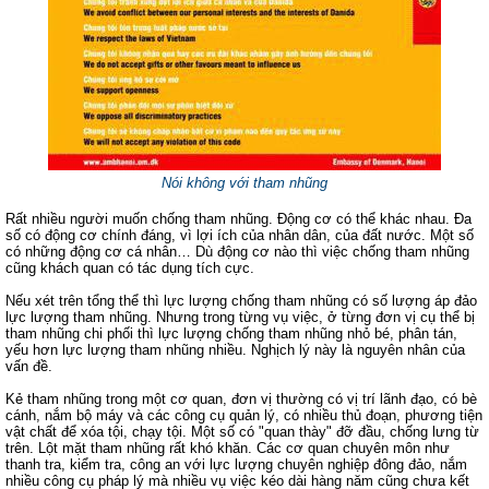
Nói không với tham nhũng
Rất nhiều người muốn chống tham nhũng. Động cơ có thể khác nhau. Đa
số có động cơ chính đáng, vì lợi ích của nhân dân, của đất nước. Một số
có những động cơ cá nhân… Dù động cơ nào thì việc chống tham nhũng
cũng khách quan có tác dụng tích cực.
Nếu xét trên tổng thể thì lực lượng chống tham nhũng có số lượng áp đảo
lực lượng tham nhũng. Nhưng trong từng vụ việc, ở từng đơn vị cụ thể bị
tham nhũng chi phối thì lực lượng chống tham nhũng nhỏ bé, phân tán,
yếu hơn lực lượng tham nhũng nhiều. Nghịch lý này là nguyên nhân của
vấn đề.
Kẻ tham nhũng trong một cơ quan, đơn vị thường có vị trí lãnh đạo, có bè
cánh, nắm bộ máy và các công cụ quản lý, có nhiều thủ đoạn, phương tiện
vật chất để xóa tội, chạy tội. Một số có "quan thày" đỡ đầu, chống lưng từ
trên. Lột mặt tham nhũng rất khó khăn. Các cơ quan chuyên môn như
thanh tra, kiểm tra, công an với lực lượng chuyên nghiệp đông đảo, nắm
nhiều công cụ pháp lý mà nhiều vụ việc kéo dài hàng năm cũng chưa kết