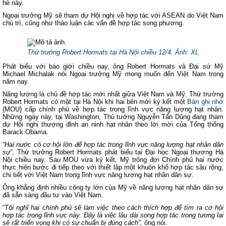
hè này.
Ngoại trưởng Mỹ sẽ tham dự Hội nghị về hợp tác với ASEAN do Việt Nam
chủ trì, cũng như thảo luận các vấn đề hợp tác song phương.
Thứ trưởng Robert Hormats tại Hà Nội chiều 12/4.
Ảnh: XL
Phát biểu với báo giới chiều nay, ông Robert Hormats và Đại sứ Mỹ
Michael Michalak nói Ngoại trưởng Mỹ mong muốn đến Việt Nam trong
năm nay.
Năng lượng là chủ đề hợp tác mới nhất giữa Việt Nam và Mỹ. Thứ trưởng
Robert Hormats có mặt tại Hà Nội khi hai bên mới ký kết một
Bản ghi nhớ
(MOU) cấp chính phủ về hợp tác trong lĩnh vực năng lượng hạt nhân.
Những ngày này, tại Washington, Thủ tướng Nguyễn Tấn Dũng đang tham
dự Hội nghị thượng đỉnh an ninh hạt nhân theo lời mời của Tổng thống
Barack Obama.
“Hai nước có cơ hội lớn để hợp tác trong lĩnh vực năng lượng hạt nhân dân
sự”
, Thứ trưởng Robert Hormats phát biểu tại Đại học Ngoại thương Hà
Nội chiều nay. Sau MOU vừa ký kết, Mỹ trông đợi Chính phủ hai nước
thực hiện bước đi tiếp theo với thiết lập một khuôn khổ hợp tác sâu rộng,
chi tiết với Việt Nam trong lĩnh vực năng lượng hạt nhân dân sự.
Ông khẳng định nhiều công ty lớn của Mỹ về năng lượng hạt nhân dân sự
đã sẵn sàng đầu tư vào Việt Nam.
“
Tôi nghĩ hai chính phủ sẽ làm việc theo cách thích hợp để tìm ra cơ hội
hợp tác trong lĩnh vực này. Đây là việc lâu dài song hợp tác trong tương lai
sẽ rất triển vọng khi có sự chuẩn bị đúng cách”,
ông nói.