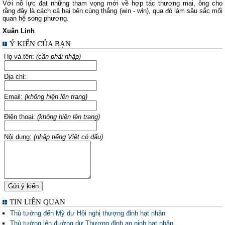
Với nỗ lực đạt những tham vọng mới về hợp tác thương mại, ông cho
rằng đây là cách cả hai bên cùng thắng (win - win), qua đó làm sâu sắc mối
quan hệ song phương.
Xuân Linh
Ý KIẾN CỦA BẠN
Họ và tên:
(cần phải nhập)
Địa chỉ:
Email:
(không hiện lên trang)
Điện thoại:
(không hiện lên trang)
Nội dung:
(nhập tiếng Việt có dấu)
TIN LIÊN QUAN
Thủ tướng đến Mỹ dự Hội nghị thượng đỉnh hạt nhân
Thủ tướng lên đường dự Thượng đỉnh an ninh hạt nhân