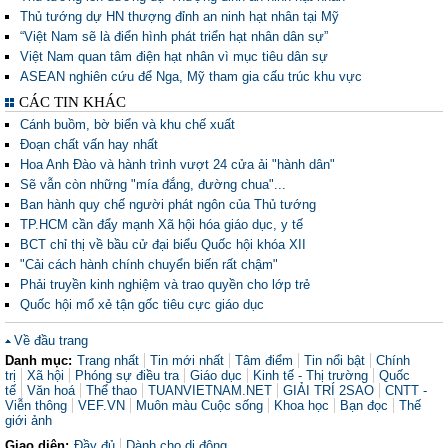
Thủ tướng dự HN thượng đỉnh an ninh hạt nhân tại Mỹ
“Việt Nam sẽ là điển hình phát triển hạt nhân dân sự”
Việt Nam quan tâm điện hạt nhân vì mục tiêu dân sự
ASEAN nghiên cứu để Nga, Mỹ tham gia cấu trúc khu vực
CÁC TIN KHÁC
Cánh buồm, bờ biển và khu chế xuất
Đoạn chất vấn hay nhất
Hoa Anh Đào và hành trình vượt 24 cửa ải "hành dân"
Sẽ vẫn còn những "mía đắng, đường chua"...
Ban hành quy chế người phát ngôn của Thủ tướng
TP.HCM cần đẩy mạnh Xã hội hóa giáo dục, y tế
BCT chỉ thị về bầu cử đại biểu Quốc hội khóa XII
"Cải cách hành chính chuyển biến rất chậm"
Phải truyền kinh nghiệm và trao quyền cho lớp trẻ
Quốc hội mổ xẻ tận gốc tiêu cực giáo dục
Về đầu trang
Danh mục:
Trang nhất
Tin mới nhất
Tâm điểm
Tin nổi bật
Chính
trị
Xã hội
Phóng sự điều tra
Giáo dục
Kinh tế - Thị trường
Quốc
tế
Văn hoá
Thể thao
TUANVIETNAM.NET
GIẢI TRÍ 2SAO
CNTT -
Viễn thông
VEF.VN
Muôn màu Cuộc sống
Khoa học
Bạn đọc
Thế
giới ảnh
Giao diện:
Đầy đủ
Dành cho di động