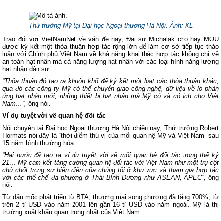
Thứ trưởng Mỹ tại Đại học Ngoại thương Hà Nội.
Ảnh: XL
Trao đổi với VietNamNet về vấn đề này, Đại sứ Michalak cho hay MOU
được ký kết một thỏa thuận hợp tác rộng lớn để làm cơ sở tiếp tục thảo
luận với Chính phủ Việt Nam về khả năng khai thác hợp tác không chỉ về
an toàn hạt nhân mà cả năng lượng hạt nhân với các loại hình năng lượng
hạt nhân dân sự.
“Thỏa thuận đó tạo ra khuôn khổ để ký kết một loạt các thỏa thuận khác,
qua đó các công ty Mỹ có thể chuyển giao công nghệ, dữ liệu về lò phản
ứng hạt nhân mới, những thiết bị hạt nhân mà Mỹ có và có ích cho Việt
Nam…”,
ông nói.
Ví dụ tuyệt vời về quan hệ đối tác
Nói chuyện tại Đại học Ngoại thương Hà Nội chiều nay, Thứ trưởng Robert
Hormats nói đây là “thời điểm thú vị của mối quan hệ Mỹ và Việt Nam” sau
15 năm bình thường hóa.
“Hai nước đã tạo ra ví dụ tuyệt vời về mối quan hệ đối tác trong thế kỷ
21… Mỹ cam kết tăng cường quan hệ đối tác với Việt Nam như một trụ cột
chủ chốt trong sự hiện diện của chúng tôi ở khu vực và tham gia hợp tác
với các thể chế đa phương ở Thái Bình Dương như ASEAN, APEC”,
ông
nói.
Từ dấu mốc phát triển từ BTA, thương mại song phương đã tăng 700%, từ
trên 2 tỉ USD vào năm 2001 lên gần 16 tỉ USD vào năm ngoái. Mỹ là thị
trường xuất khẩu quan trọng nhất của Việt Nam.