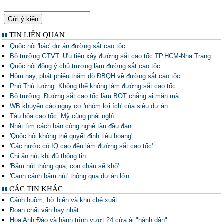
TIN LIÊN QUAN
Quốc hội 'bác' dự án đường sắt cao tốc
Bộ trưởng GTVT: Ưu tiên xây đường sắt cao tốc TP.HCM-Nha Trang
Quốc hội đồng ý chủ trương làm đường sắt cao tốc
Hôm nay, phát phiếu thăm dò ĐBQH về đường sắt cao tốc
Phó Thủ tướng: Không thể không làm đường sắt cao tốc
Bộ trưởng: Đường sắt cao tốc làm BOT chẳng ai mặn mà
WB khuyến cáo nguy cơ 'nhóm lợi ích' của siêu dự án
Tàu hỏa cao tốc: Mỹ cũng phải nghĩ
Nhật tìm cách bán công nghệ tàu đầu đạn
'Quốc hội không thể quyết định tiêu hoang'
'Các nước có IQ cao đều làm đường sắt cao tốc'
Chỉ ấn nút khi đủ thông tin
'Bấm nút thông qua, con cháu sẽ khổ'
'Canh cánh bấm nút' thông qua dự án lớn
CÁC TIN KHÁC
Cánh buồm, bờ biển và khu chế xuất
Đoạn chất vấn hay nhất
Hoa Anh Đào và hành trình vượt 24 cửa ải "hành dân"