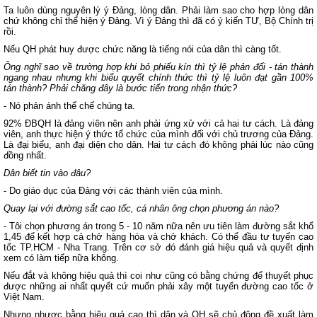
Ta luôn dùng nguyên lý ý Đảng, lòng dân. Phải làm sao cho hợp lòng dân
chứ không chỉ thể hiện ý Đảng. Vì ý Đảng thì đã có ý kiến TƯ, Bộ Chính trị
rồi.
Nếu QH phát huy được chức năng là tiếng nói của dân thì càng tốt.
Ông nghĩ sao về trường hợp khi bỏ phiếu kín thì tỷ lệ phản đối - tán thành
ngang nhau nhưng khi biểu quyết chính thức thì tỷ lệ luôn đạt gần 100%
tán thành? Phải chăng đây là bước tiến trong nhận thức?
- Nó phản ánh thể chế chúng ta.
92% ĐBQH là đảng viên nên anh phải ứng xử với cả hai tư cách. Là đảng
viên, anh thực hiện ý thức tổ chức của mình đối với chủ trương của Đảng.
Là đại biểu, anh đại diện cho dân. Hai tư cách đó không phải lúc nào cũng
đồng nhất.
Dân biết tin vào đâu?
- Do giáo dục của Đảng với các thành viên của mình.
Quay lại với đường sắt cao tốc, cá nhân ông chọn phương án nào?
- Tôi chọn phương án trong 5 - 10 năm nữa nên ưu tiên làm đường sắt khổ
1,45 để kết hợp cả chở hàng hóa và chở khách. Có thể đầu tư tuyến cao
tốc TP.HCM - Nha Trang. Trên cơ sở đó đánh giá hiệu quả và quyết định
xem có làm tiếp nữa không.
Nếu đắt và không hiệu quả thì coi như cũng có bằng chứng để thuyết phục
được những ai nhất quyết cứ muốn phải xây một tuyến đường cao tốc ở
Việt Nam.
Nhưng nhược bằng hiệu quả cao thì dân và QH sẽ chủ động đề xuất làm