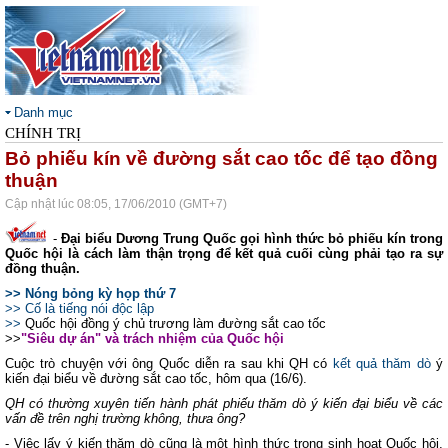
Danh mục
CHÍNH TRỊ
Bỏ phiếu kín về đường sắt cao tốc để tạo đồng
thuận
Cập nhật lúc 08:05, 17/06/2010 (GMT+7)
-
Đại biểu Dương Trung Quốc gọi hình thức bỏ phiếu kín trong
Quốc hội là cách làm thận trọng để kết quả cuối cùng phải tạo ra sự
đồng thuận.
>> Nóng bỏng kỳ họp thứ 7
>> Cố là tiếng nói độc lập
>>
Quốc hội đồng ý chủ trương làm đường sắt cao tốc
>>
"Siêu dự án" và trách nhiệm của Quốc hội
Cuộc trò chuyện với ông Quốc diễn ra sau khi QH có
kết quả thăm dò
ý
kiến đại biểu về đường sắt cao tốc, hôm qua (16/6).
QH có thường xuyên tiến hành phát phiếu thăm dò ý kiến đại biểu về các
vấn đề trên nghị trường không, thưa ông?
- Việc lấy ý kiến thăm dò cũng là một hình thức trong sinh hoạt Quốc hội,