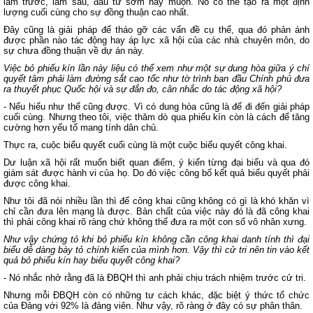
làm trước, làm sau, đầu tư sớm hay muộn. Nó có thể tạo ra một định
lượng cuối cùng cho sự đồng thuận cao nhất.
Đây cũng là giải pháp để tháo gỡ các vấn đề cụ thể, qua đó phản ánh
được phần nào tác động hay áp lực xã hội của các nhà chuyên môn, do
sự chưa đồng thuận về dự án này.
Việc bỏ phiếu kín lần này liệu có thể xem như một sự dung hòa giữa ý chí
quyết tâm phải làm đường sắt cao tốc như tờ trình ban đầu Chính phủ đưa
ra thuyết phục Quốc hội và sự đắn đo, cân nhắc do tác động xã hội?
- Nếu hiểu như thế cũng được. Vì có dung hòa cũng là để đi đến giải pháp
cuối cùng. Nhưng theo tôi, việc thăm dò qua phiếu kín còn là cách để tăng
cường hơn yếu tố mang tính dân chủ.
Thực ra, cuộc biểu quyết cuối cùng là một cuộc biểu quyết công khai.
Dư luận xã hội rất muốn biết quan điểm, ý kiến từng đại biểu và qua đó
giám sát được hành vi của họ. Do đó việc công bố kết quả biểu quyết phải
được công khai.
Như tôi đã nói nhiều lần thì để công khai cũng không có gì là khó khăn vì
chỉ cần đưa lên mạng là được. Bản chất của việc này đó là đã công khai
thì phải công khai rõ ràng chứ không thể đưa ra một con số vô nhân xưng.
Như vậy chứng tỏ khi bỏ phiếu kín không cần công khai danh tính thì đại
biểu dễ dàng bày tỏ chính kiến của mình hơn. Vậy thì cử tri nên tin vào kết
quả bỏ phiếu kín hay biểu quyết công khai?
- Nó nhắc nhở rằng đã là ĐBQH thì anh phải chịu trách nhiệm trước cử tri.
Nhưng mỗi ĐBQH còn có những tư cách khác, đặc biệt ý thức tổ chức
của Đảng với 92% là đảng viên. Như vậy, rõ ràng ở đây có sự phân thân.