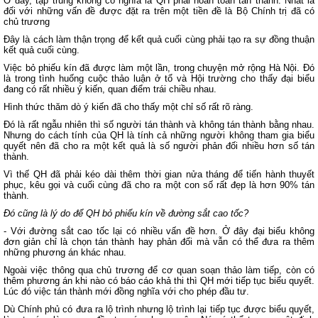
Ở đây, tập trung không có nghĩa là QH phải hoàn toàn tán thành. Nhất là
đối với những vấn đề được đặt ra trên một tiền đề là Bộ Chính trị đã có
chủ trương
Đây là cách làm thận trọng để kết quả cuối cùng phải tạo ra sự đồng thuận
kết quả cuối cùng.
Việc bỏ phiếu kín đã được làm một lần, trong chuyện mở rộng Hà Nội. Đó
là trong tình huống cuộc thảo luận ở tổ và Hội trường cho thấy đại biểu
đang có rất nhiều ý kiến, quan điểm trái chiều nhau.
Hình thức thăm dò ý kiến đã cho thấy một chỉ số rất rõ ràng.
Đó là rất ngẫu nhiên thì số người tán thành và không tán thành bằng nhau.
Nhưng do cách tính của QH là tính cả những người không tham gia biểu
quyết nên đã cho ra một kết quả là số người phản đối nhiều hơn số tán
thành.
Vì thế QH đã phải kéo dài thêm thời gian nửa tháng để tiến hành thuyết
phục, kêu gọi và cuối cùng đã cho ra một con số rất đẹp là hơn 90% tán
thành.
Đó cũng là lý do để QH bỏ phiếu kín về đường sắt cao tốc?
- Với đường sắt cao tốc lại có nhiều vấn đề hơn. Ở đây đại biểu không
đơn giản chỉ là chọn tán thành hay phản đối mà vẫn có thể đưa ra thêm
những phương án khác nhau.
Ngoài việc thông qua chủ trương để cơ quan soạn thảo làm tiếp, còn có
thêm phương án khi nào có báo cáo khả thi thì QH mới tiếp tục biểu quyết.
Lúc đó việc tán thành mới đồng nghĩa với cho phép đầu tư.
Dù Chính phủ có đưa ra lộ trình nhưng lộ trình lại tiếp tục được biểu quyết,