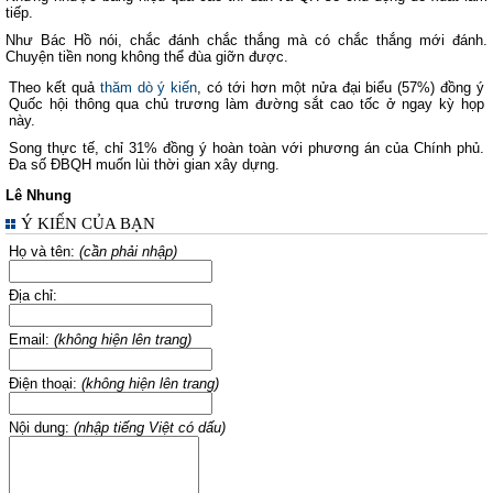
tiếp.
Như Bác Hồ nói, chắc đánh chắc thắng mà có chắc thắng mới đánh.
Chuyện tiền nong không thể đùa giỡn được.
Theo kết quả
thăm dò ý kiến
, có tới hơn một nửa đại biểu (57%) đồng ý
Quốc hội thông qua chủ trương làm đường sắt cao tốc ở ngay kỳ họp
này.
Song thực tế, chỉ 31% đồng ý hoàn toàn với phương án của Chính phủ.
Đa số ĐBQH muốn lùi thời gian xây dựng.
Lê Nhung
Ý KIẾN CỦA BẠN
Họ và tên:
(cần phải nhập)
Địa chỉ:
Email:
(không hiện lên trang)
Điện thoại:
(không hiện lên trang)
Nội dung:
(nhập tiếng Việt có dấu)