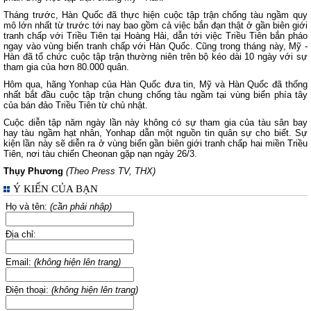
Tháng trước, Hàn Quốc đã thực hiện cuộc tập trận chống tàu ngầm quy
mô lớn nhất từ trước tới nay bao gồm cả việc bắn đạn thật ở gần biên giới
tranh chấp với Triều Tiên tại Hoàng Hải, dẫn tới việc Triều Tiên bắn pháo
ngay vào vùng biển tranh chấp với Hàn Quốc. Cũng trong tháng này, Mỹ -
Hàn đã tổ chức cuộc tập trận thường niên trên bộ kéo dài 10 ngày với sự
tham gia của hơn 80.000 quân.
Hôm qua, hãng Yonhap của Hàn Quốc đưa tin, Mỹ và Hàn Quốc đã thống
nhất bắt đầu cuộc tập trận chung chống tàu ngầm tại vùng biển phía tây
của bán đảo Triều Tiên từ chủ nhật.
Cuộc diễn tập năm ngày lần này không có sự tham gia của tàu sân bay
hay tàu ngầm hạt nhân, Yonhap dẫn một nguồn tin quân sự cho biết. Sự
kiện lần này sẽ diễn ra ở vùng biển gần biên giới tranh chấp hai miền Triều
Tiên, nơi tàu chiến Cheonan gặp nạn ngày 26/3.
Thụy Phương
(Theo Press TV, THX)
Ý KIẾN CỦA BẠN
Họ và tên:
(cần phải nhập)
Địa chỉ:
Email:
(không hiện lên trang)
Điện thoại:
(không hiện lên trang)