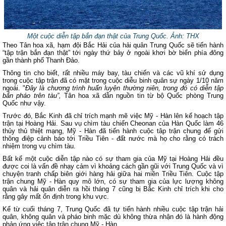
Một cuộc diễn tập bắn đạn thật của Trung Quốc.
Ảnh: THX
Theo Tân hoa xã, hạm đội Bắc Hải của hải quân Trung Quốc sẽ tiến hành
“tập trận bắn đạn thật” tới ngày thứ bảy ở ngoài khơi bờ biển phía đông
gần thành phố Thanh Đảo.
Thông tin cho biết, rất nhiều máy bay, tàu chiến và các vũ khí sử dụng
trong cuộc tập trận đã có mặt trong cuộc diễu binh quân sự ngày 1/10 năm
ngoái. "
Đây là chương trình huấn luyện thường niên, trong đó có diễn tập
bắn pháo trên tàu”,
Tân hoa xã dẫn nguồn tin từ bộ Quốc phòng Trung
Quốc như vậy.
Trước đó, Bắc Kinh đã chỉ trích mạnh mẽ việc Mỹ - Hàn lên kế hoạch tập
trận tại Hoàng Hải. Sau vụ chìm tàu chiến Cheonan của Hàn Quốc làm 46
thủy thủ thiệt mạng, Mỹ - Hàn đã tiến hành cuộc tâp trận chung để gửi
thông điệp cảnh báo tới Triều Tiên - đất nước mà họ cho rằng có trách
nhiệm trong vụ chìm tàu.
Bất kể một cuộc diễn tập nào có sự tham gia của Mỹ tại Hoàng Hải đều
được coi là vấn đề nhạy cảm vì khoảng cách gần gũi với Trung Quốc và vì
chuyện tranh chấp biên giới hàng hải giữa hai miền Triều Tiên. Cuộc tập
trận chung Mỹ - Hàn quy mô lớn, có sự tham gia của lực lượng không
quân và hải quân diễn ra hồi tháng 7 cũng bị Bắc Kinh chỉ trích khi cho
rằng gây mất ổn định trong khu vực.
Kể từ cuối tháng 7, Trung Quốc đã tự tiến hành nhiều cuộc tập trận hải
quân, không quân và pháo binh mặc dù không thừa nhận đó là hành động
phản ứng việc tập trận chung Mỹ - Hàn.