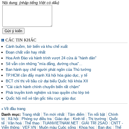
Nội dung:
(nhập tiếng Việt có dấu)
CÁC TIN KHÁC
Cánh buồm, bờ biển và khu chế xuất
Đoạn chất vấn hay nhất
Hoa Anh Đào và hành trình vượt 24 cửa ải "hành dân"
Sẽ vẫn còn những "mía đắng, đường chua"...
Ban hành quy chế người phát ngôn của Thủ tướng
TP.HCM cần đẩy mạnh Xã hội hóa giáo dục, y tế
BCT chỉ thị về bầu cử đại biểu Quốc hội khóa XII
"Cải cách hành chính chuyển biến rất chậm"
Phải truyền kinh nghiệm và trao quyền cho lớp trẻ
Quốc hội mổ xẻ tận gốc tiêu cực giáo dục
Về đầu trang
Danh mục:
Trang nhất
Tin mới nhất
Tâm điểm
Tin nổi bật
Chính
trị
Xã hội
Phóng sự điều tra
Giáo dục
Kinh tế - Thị trường
Quốc
tế
Văn hoá
Thể thao
TUANVIETNAM.NET
GIẢI TRÍ 2SAO
CNTT -
Viễn thông
VEF.VN
Muôn màu Cuộc sống
Khoa học
Bạn đọc
Thế