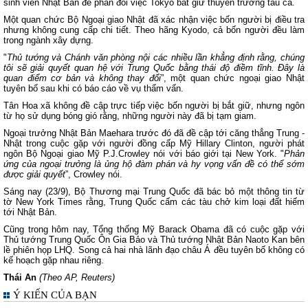
sinh viên Nhật Bản để phản đối việc Tokyo bắt giữ thuyền trưởng tàu cá.
Một quan chức Bộ Ngoại giao Nhật đã xác nhận việc bốn người bị điều tra
nhưng không cung cấp chi tiết. Theo hãng Kyodo, cả bốn người đều làm
trong ngành xây dựng.
"
Thủ tướng và Chánh văn phòng nội các nhiều lần khẳng định rằng, chúng
tôi sẽ giải quyết quan hệ với Trung Quốc bằng thái độ điềm tĩnh. Đây là
quan điểm cơ bản và không thay đổi
”, một quan chức ngoại giao Nhật
tuyên bố sau khi có báo cáo về vụ thẩm vấn.
Tân Hoa xã không đề cập trực tiếp việc bốn người bị bắt giữ, nhưng ngôn
từ họ sử dụng bóng gió rằng, những người này đã bị tạm giam.
Ngoại trưởng Nhật Bản Maehara trước đó đã đề cập tới căng thẳng Trung -
Nhật trong cuộc gặp với người đồng cấp Mỹ Hillary Clinton, người phát
ngôn Bộ Ngoại giao Mỹ P.J.Crowley nói với báo giới tại New York. "
Phản
ứng của ngoại trưởng là ủng hộ đàm phán và hy vọng vấn đề có thể sớm
được giải quyết
”, Crowley nói.
Sáng nay (23/9), Bộ Thương mại Trung Quốc đã bác bỏ một thông tin từ
tờ New York Times rằng, Trung Quốc cấm các tàu chở kim loại đất hiếm
tới Nhật Bản.
Cũng trong hôm nay, Tổng thống Mỹ Barack Obama đã có cuộc gặp với
Thủ tướng Trung Quốc Ôn Gia Bảo và Thủ tướng Nhật Bản Naoto Kan bên
lề phiên họp LHQ. Song cả hai nhà lãnh đạo châu Á đều tuyên bố không có
kế hoạch gặp nhau riêng.
Thái An
(Theo AP, Reuters)
Ý KIẾN CỦA BẠN