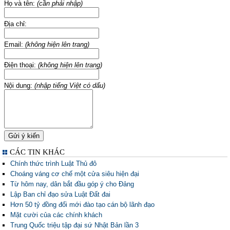
Họ và tên:
(cần phải nhập)
Địa chỉ:
Email:
(không hiện lên trang)
Điện thoại:
(không hiện lên trang)
Nội dung:
(nhập tiếng Việt có dấu)
CÁC TIN KHÁC
Chính thức trình Luật Thủ đô
Choáng váng cơ chế một cửa siêu hiện đại
Từ hôm nay, dân bắt đầu góp ý cho Đảng
Lập Ban chỉ đạo sửa Luật Đất đai
Hơn 50 tỷ đồng đổi mới đào tạo cán bộ lãnh đạo
Mặt cười của các chính khách
Trung Quốc triệu tập đại sứ Nhật Bản lần 3