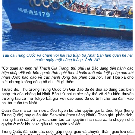
Tàu cá Trung Quốc va chạm với hai tàu tuần tra Nhật Bản làm quan hệ hai
nước ngày một căng thẳng.
Ảnh: AP
"
Cơ quan an ninh tại Thạch Gia Trang, thủ phủ Hà Bắc đang tiến hành các
biện pháp đối với bốn người tình nghi theo khuôn khổ của luật pháp sau khi
nhận được báo cáo về các hành động trái phép của họ
”, Tân Hoa xã cho
biết nhưng không công bố chi tiết gì thêm.
Trước đó, Thủ tướng Trung Quốc Ôn Gia Bảo đã đe dọa áp dụng các biện
pháp trả đũa chống lại Nhật Bản trừ phi nước này thả vô điều kiện thuyền
trưởng tàu cá mà Tokyo bắt giữ với cáo buộc đã cố tình cho tàu đâm vào
hai tàu tuần tra Nhật.
Quần đảo mà cả hai nước đều tuyên bố chủ quyền gọi là Điếu Ngư (tiếng
Trung Quốc) hay quần đảo Senkaku (theo tiếng Nhật). Theo giới phân tích,
những tranh cãi về vụ va chạm tàu có nguyên nhân sâu xa là chuyện chủ
quyền ở một khu vực giàu tài nguyên khí đốt.
Trung Quốc đã hoãn các cuộc gặp ngoại giao và chuyến thăm giao lưu của