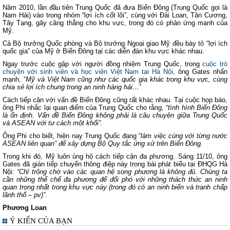
Năm 2010, lần đầu tiên Trung Quốc đã đưa Biển Đông (Trung Quốc gọi là
Nam Hải) vào trong nhóm “lợi ích cốt lõi”, cùng với Đài Loan, Tân Cương,
Tây Tạng, gây căng thẳng cho khu vực, trong đó có phản ứng mạnh của
Mỹ.
Cả Bộ trưởng Quốc phòng và Bộ trưởng Ngoại giao Mỹ đều bày tỏ “lợi ích
quốc gia” của Mỹ ở Biển Đông tại các diễn đàn khu vực khác nhau.
Ngay trước cuộc gặp với người đồng nhiệm Trung Quốc, trong
cuộc trò
chuyện với sinh viên và học viên Việt Nam tại Hà Nội,
ông Gates nhấn
mạnh, “
Mỹ và Việt Nam cũng như các quốc gia khác trong khu vực, cùng
chia sẻ lợi ích chung trong an ninh hàng hải…
”
Cách tiếp cận với vấn đề Biển Đông cũng rất khác nhau. Tại cuộc họp báo,
ông Phi nhắc lại quan điểm của Trung Quốc cho rằ
ng, “tình hình Biển Đông
là ổn định. Vấn đề Biển Đông không phải là câu chuyện giữa Trung Quốc
và ASEAN với tư cách một khối”.
Ông Phi cho biết, hiện nay Trung Quốc đang “
làm việc cùng với từng nước
ASEAN liên quan” để xây dựng Bộ Quy tắc ứng xử trên Biển Đông.
Trong khi đó, Mỹ luôn ủng hộ cách tiếp cận đa phương. Sáng 11/10, ông
Gates đã gián tiếp chuyển thông điệp này trong bài phát biểu tại ĐHQG Hà
Nội:
“Chỉ trông chờ vào các quan hệ song phương là không đủ. Chúng ta
cần những thể chế đa phương để đối phó với những thách thức an ninh
quan trọng nhất trong khu vực này (trong đó có an ninh biển và tranh chấp
lãnh thổ – pv)”.
Phương Loan
Ý KIẾN CỦA BẠN