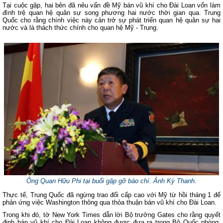
Tại cuộc gặp, hai bên đã nêu vấn đề Mỹ bán vũ khí cho Đài Loan vốn làm
đình trệ quan hệ quân sự song phương hai nước thời gian qua. Trung
Quốc cho rằng chính việc này cản trở sự phát triển quan hệ quân sự hai
nước và là thách thức chính cho quan hệ Mỹ - Trung.
Ông Quan Hữu Phi tại buổi gặp gỡ báo chí.
Ảnh Kỳ Thanh
.
Thực tế, Trung Quốc đã ngừng trao đổi cấp cao với Mỹ từ hồi tháng 1 để
phản ứng việc Washington thông qua thỏa thuận bán vũ khí cho Đài Loan.
Trong khi đó, tờ New York Times dẫn lời Bộ trưởng Gates cho rằng quyết
định bán vũ khí cho Đài Loan không được đưa ra trong Bộ Quốc phòng.