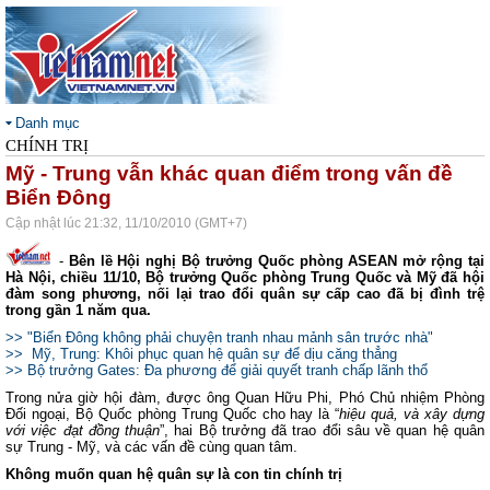
Danh mục
CHÍNH TRỊ
Mỹ - Trung vẫn khác quan điểm trong vấn đề
Biển Đông
Cập nhật lúc 21:32, 11/10/2010 (GMT+7)
-
Bên lề Hội nghị Bộ trưởng Quốc phòng ASEAN mở rộng tại
Hà Nội, chiều 11/10, Bộ trưởng Quốc phòng Trung Quốc và Mỹ đã hội
đàm song phương, nối lại trao đổi quân sự cấp cao đã bị đình trệ
trong gần 1 năm qua.
>> "Biển Đông không phải chuyện tranh nhau mảnh sân trước nhà"
>> Mỹ, Trung: Khôi phục quan hệ quân sự để dịu căng thẳng
>> Bộ trưởng Gates: Đa phương để giải quyết tranh chấp lãnh thổ
Trong nửa giờ hội đàm, được ông Quan Hữu Phi, Phó Chủ nhiệm Phòng
Đối ngoại, Bộ Quốc phòng Trung Quốc cho hay là “
hiệu quả, và xây dựng
với việc đạt đồng thuận
”, hai Bộ trưởng đã trao đổi sâu về quan hệ quân
sự Trung - Mỹ, và các vấn đề cùng quan tâm.
Không muốn quan hệ quân sự là con tin chính trị