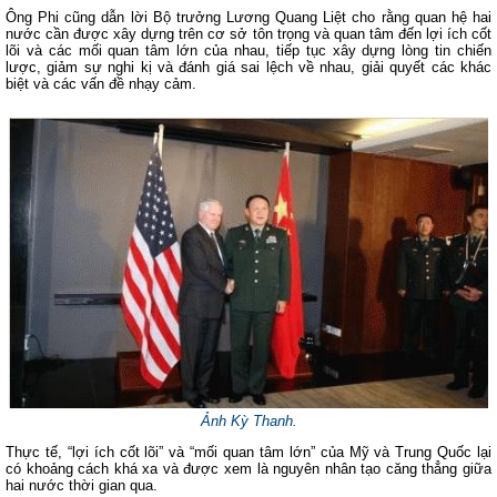
Ông Phi cũng dẫn lời Bộ trưởng Lương Quang Liệt cho rằng quan hệ hai
nước cần được xây dựng trên cơ sở tôn trọng và quan tâm đến lợi ích cốt
lõi và các mối quan tâm lớn của nhau, tiếp tục xây dựng lòng tin chiến
lược, giảm sự nghi kị và đánh giá sai lệch về nhau, giải quyết các khác
biệt và các vấn đề nhạy cảm.
Ảnh Kỳ Thanh.
Thực tế, “lợi ích cốt lõi” và “mối quan tâm lớn” của Mỹ và Trung Quốc lại
có khoảng cách khá xa và được xem là nguyên nhân tạo căng thẳng giữa
hai nước thời gian qua.