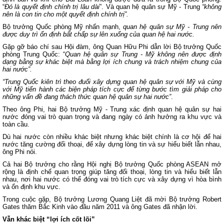
“
Đó là quyết định chính trị lâu dài
”. Và quan hệ quân sự Mỹ - Trung
“không
nên là con tin cho một quyết định chính trị”.
Bộ trưởng Quốc phòng Mỹ nhấn mạnh,
quan hệ quân sự Mỹ - Trung nên
được duy trì ổn định bất chấp sự lên xuống của quan hệ hai nước.
Gặp gỡ báo chí sau Hội đàm, ông Quan Hữu Phi dẫn lời Bộ trưởng Quốc
phòng Trung Quốc: “
Quan hệ quân sự Trung - Mỹ không nên được định
dạng bằng sự khác biệt mà bằng lợi ích chung và trách nhiệm chung của
hai nước”.
“Trung Quốc kiên trì theo đuổi xây dựng quan hệ quân sự với Mỹ và cùng
với Mỹ tiến hành các biện pháp tích cực để từng bước tìm giải pháp cho
những vấn đề đang thách thức quan hệ quân sự hai nước”
.
Theo ông Phi, hai Bộ trưởng Mỹ - Trung xác định quan hệ quân sự hai
nước đóng vai trò quan trọng và đang ngày có ảnh hưởng ra khu vực và
toàn cầu.
Dù hai nước còn nhiều khác biệt nhưng khác biệt chính là cơ hội để hai
nước tăng cường đối thoại, để xây dựng lòng tin và sự hiểu biết lẫn nhau,
ông Phi nói.
Cả hai Bộ trưởng cho rằng Hội nghị Bộ trưởng Quốc phòng ASEAN mở
rộng là định chế quan trọng giúp tăng đối thoại, lòng tin và hiểu biết lẫn
nhau, nơi hai nước có thể đóng vai trò tích cực và xây dựng vì hòa bình
và ổn định khu vực.
Trong cuộc gặp, Bộ trưởng Lương Quang Liệt đã mời Bộ trưởng Robert
Gates thăm Bắc Kinh vào đầu năm 2011 và ông Gates đã nhận lời.
Vẫn khác biệt “lợi ích cốt lõi”