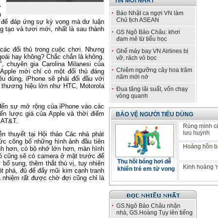
TIN MỚI NHẤT
ờ
Báo Nhật ca ngợi VN làm
n
Chủ tịch ASEAN
 để đáp ứng sự kỳ vọng mà dư luận
ng tạo và tươi mới, nhất là sau thành
GS Ngô Bảo Châu: khơi
đam mê từ tiểu học
các đối thủ trong cuộc chơi. Nhưng
Ghế máy bay VN Airlines bị
goái hay không? Chắc chắn là không.
vỡ, rách vỏ bọc
, chuyên gia Carolina Milanesi của
Chiêm ngưỡng cây hoa trăm
 Apple mới chỉ có một đối thủ đáng
năm mới nở
êu dùng, iPhone sẽ phải đối đầu với
 thương hiệu lớn như HTC, Motorola
Đua tăng lãi suất, vốn chạy
vòng quanh
ý đến sự mở rộng của iPhone vào các
ến lược giá của Apple và thời điểm
BẢO VỆ NGƯỜI TIÊU DÙNG
 AT&T.
Rùng mình c
lưu huỳnh
ễn thuyết tại Hội thảo Các nhà phát
thức công bố những hình ảnh đầu tiên
Hoảng hồn bá
nh hơn, có bộ nhớ lớn hơn, màn hình
 nó cũng sẽ có camera ở mặt trước để
Thu hồi bóng hơi dễ
bổ sung, thêm thắt thú vị, tuy nhiên
Kinh hoàng '
khiến trẻ em tử vong
ột phá, đủ để đẩy mũi kim cạnh tranh
a nhiệm rất được chờ đợi cũng chỉ là
GS.Ngô Bảo Châu nhận
nhà, GS.Hoàng Tụy lên tiếng