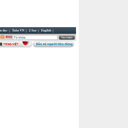
n đọc
Tuần VN
2 Sao
English
RSS