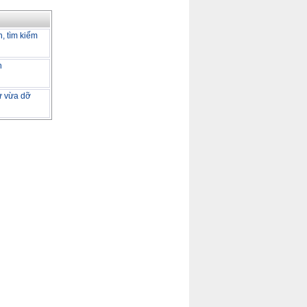
h, tìm kiếm
h
tư vừa dỡ