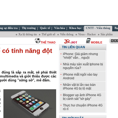
ng sự điều tra
Thị trường
Quốc tế
Văn hóa
Khoa học
CNTT - Viễn thông
Bạ
Xa lộ thông tin
Thế giới số
Viễn thông
Virus - Hacker
Sản phẩm
THỂ THAO
MOBILE
TIN LIÊN QUAN
 có tính năng đột
iPhone: Giá giảm nhưng
"nhiệt" vẫn... nguội
Nhà máy sản xuất Iphone bị
nguyền rủa?
 đúng là sắp ra mắt, sẽ phải thiết
iPhone mất ngôi vào tay
multimedia và giới thiệu được các
Android
người dùng "sững sờ", mê đắm.
Nhân vật bí ẩn rao bán
iPhone 4G bị lộ mặt
ẽ
,
Blogger up ảnh iPhone 4G
g
bị cảnh sát "sờ gáy"
h
Thực hư chuyện iPhone 4G
y
rò rỉ
n