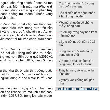
người cho rằng chính iPhone đã tạo
Clip "gái mại dâm": 5 công
 hiện đại. Mô hình mẫu mà iPhone đi
an truyền tay nhau
ện người dùng cảm ứng cho phép truy
Bác sĩ hiếp dâm bệnh nhân
hanh chóng trở thành "khuôn vàng
7 lần trong một đêm
 Web khác.
Mệt mỏi chuyện bố chồng
n đông đúc, chật chội với hàng loạt
"để ý" nàng dâu
sành điệu, thời trang dựa trên nền
ai vàng thực sự", chuyên gia Ashok
Chiêm ngưỡng cây hoa trăm
àng suy yếu, RIM chưa tạo được dấu
năm mới nở
Microsoft thì rơi vào cảnh "trâu chậm
Lá thư gửi người đàn bà 15
tuổi
 đứng đầu thị trường còn nền tảng
Bỏng mắt với "cảnh nóng"
cả hai đều đang mất dần thị phần.
trong phim Việt
tăng vọt hơn 15% trong quý I/2010 và
í số 4 với thị phần 10%, tăng "khủng
Vợ "quen mui", chồng cắn
răng dùng thuốc kích dục
u thụ khá tốt ở các thị trường quốc
Thấy tai nạn, vô tư quay lại
hình ảnh
 một thị trường "xương xẩu" bởi sức
a người dùng ở các nước là rất khác
Vợ thấy xác chồng nổi gần
nhà
và vùng lãnh thổ, qua 150 nhà mạng
 bán cho iPhone đời mới như thế nào.
 điểm 199 USD, trong khi các model