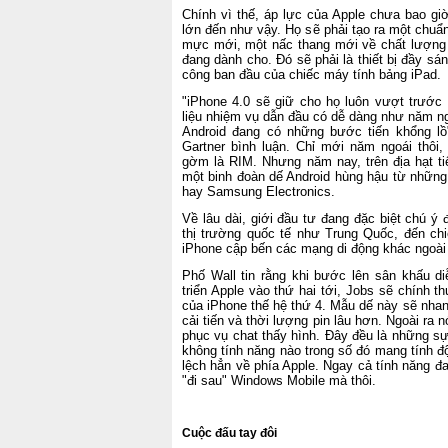
Chính vì thế, áp lực của Apple chưa bao gi
lớn đến như vậy. Họ sẽ phải tạo ra một chuẩ
mực mới, một nấc thang mới về chất lượng
đang dành cho. Đó sẽ phải là thiết bị đầy sá
công ban đầu của chiếc máy tính bảng iPad.
"iPhone 4.0 sẽ giữ cho họ luôn vượt trước 
liệu nhiệm vụ dẫn đầu có dễ dàng như năm n
Android đang có những bước tiến khổng lồ"
Gartner bình luận. Chỉ mới năm ngoái thôi,
gờm là RIM. Nhưng năm nay, trên địa hạt ti
một binh đoàn dế Android hùng hậu từ những
hay Samsung Electronics.
Về lâu dài, giới đầu tư đang đặc biệt chú 
thị trường quốc tế như Trung Quốc, đến chi
iPhone cập bến các mạng di động khác ngoài
Phố Wall tin rằng khi bước lên sân khấu di
triển Apple vào thứ hai tới, Jobs sẽ chính 
của iPhone thế hệ thứ 4. Mẫu dế này sẽ nha
cải tiến và thời lượng pin lâu hơn. Ngoài ra
phục vụ chat thấy hình. Đây đều là những sự 
không tính năng nào trong số đó mang tính đ
lệch hẳn về phía Apple. Ngay cả tính năng đ
"đi sau" Windows Mobile mà thôi.
Cuộc đấu tay đôi