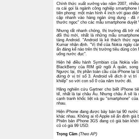
Chính thức xuất xưởng vào năm 2007, nhiều 
ra cái gọi là ngành công nghiệp smartphone
tiên phong: một màn hình 4 inch với giao di
cập nhanh vào hàng ngàn ứng dụng - đã n
thước ngọc" cho các mẫu smartphone duyệt
Nhưng rất nhanh chóng, thị trường đã trở nê
đối thủ mới, nhất là những mẫu smartphone 
tảng Android. "Android là kẻ thách thức ng
Kumar nhận định. "Vị thế của Nokia ngày c
ấn đáng kể nào trên thị trường tiêu dùng còn 
uống nước đục".
Hiện hệ điều hành Symbian của Nokia vẫn
BlackBerry của RIM giữ ngôi Á quân, song 
Ngược lại, thị phần toàn cầu của iPhone lại 
đứng ở vị trí số 3. Android về đích ở vị tr
khiếp" so với con số 0 của năm trước đó.
Hãng nghiên cứu Gartner cho biết iPhone tiê
tế, nhất là tại châu Âu. Nhưng châu Á sẽ là
cạnh tranh khốc liệt và gu "smartphone" củ
nhau.
Hiện iPhone đang được bày bán tại 90 nước 
khác nhau. Không ai rõ Apple sẽ ấn định giá
Phiên bản iPhone 3GS đang có giá bán khởi
cũ có giá 99 USD.
Trọng Cầm
(Theo AP)