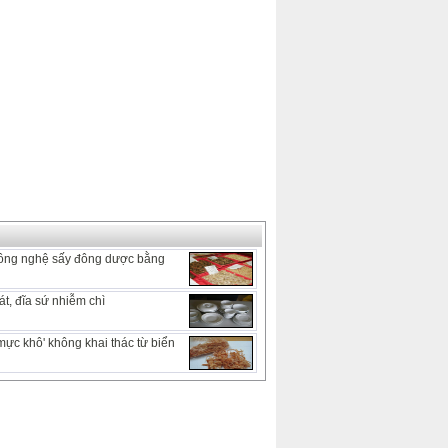
ông nghệ sấy đông dược bằng
t, đĩa sứ nhiễm chì
mực khô' không khai thác từ biển