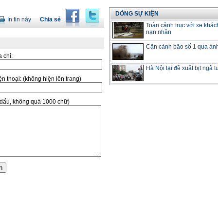
DÒNG SỰ KIỆN
In tin này
Chia sẻ
Toàn cảnh trục vớt xe khác
nạn nhân
Cận cảnh bão số 1 qua ản
a chỉ:
Hà Nội lại đề xuất bịt ngã 
̣n thoại:
(không hiện lên trang)
ó dấu, không quá 1000 chữ)