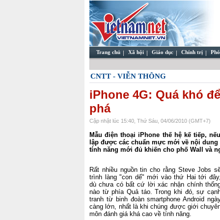
Trang chủ
Xã hội
Giáo dục
Chính trị
Phó
CNTT - VIỄN THÔNG
iPhone 4G: Quá khó để
phá
Cập nhật lúc 15:40, Thứ Sáu, 04/06/2010 (GMT+7)
Mẫu điện thoại iPhone thế hệ kế tiếp, nếu
lập được các chuẩn mực mới về nội dung 
tính năng mới đủ khiến cho phố Wall và 
Rất nhiều nguồn tin cho rằng Steve Jobs s
trình làng "con dế" mới vào thứ Hai tới đây
dù chưa có bất cứ lời xác nhận chính thốn
nào từ phía Quả táo. Trong khi đó, sự cạn
tranh từ binh đoàn smartphone Android ngà
càng lớn, nhất là khi chúng được giới chuyê
môn đánh giá khá cao về tính năng.