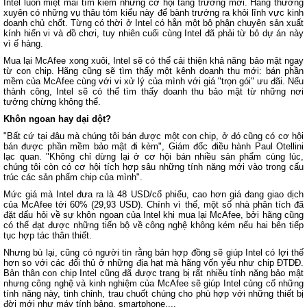
Intel luôn miệt mài tìm kiếm những cơ hội tăng trưởng mới. Hãng thường
xuyên có những vụ thâu tóm kiểu này để bành trướng ra khỏi lĩnh vực kinh
doanh chủ chốt. Từng có thời ở Intel có hẳn một bộ phận chuyên sản xuất
kính hiển vi và đồ chơi, tuy nhiên cuối cùng Intel đã phải từ bỏ dự án này
vì ế hàng.
Mua lại McAfee xong xuôi, Intel sẽ có thể cải thiện khả năng bảo mật ngay
từ con chip. Hãng cũng sẽ tìm thấy một kênh doanh thu mới: bán phần
mềm của McAfee cùng với vi xử lý của mình với giá "trọn gói" ưu đãi. Nếu
thành công, Intel sẽ có thể tìm thấy doanh thu bảo mật từ những nơi
tưởng chừng không thể.
Khôn ngoan hay dại dột?
"Bất cứ tại đâu mà chúng tôi bán được một con chip, ở đó cũng có cơ hội
bán được phần mềm bảo mật đi kèm", Giám đốc điều hành Paul Otellini
lạc quan. "Không chỉ dừng lại ở cơ hội bán nhiều sản phẩm cùng lúc,
chúng tôi còn có cơ hội tích hợp sâu những tính năng mới vào trong cấu
trúc các sản phẩm chip của mình".
Mức giá mà Intel đưa ra là 48 USD/cổ phiếu, cao hơn giá đang giao dịch
của McAfee tới 60% (29,93 USD). Chính vì thế, một số nhà phân tích đã
đặt dấu hỏi về sự khôn ngoan của Intel khi mua lại McAfee, bởi hãng cũng
có thể đạt được những tiến bộ về công nghệ không kém nếu hai bên tiếp
tục hợp tác thân thiết.
Nhưng bù lại, cũng có người tin rằng bản hợp đồng sẽ giúp Intel có lợi thế
hơn so với các đối thủ ở những địa hạt mà hãng vốn yếu như chip ĐTDĐ.
Bản thân con chip Intel cũng đã được trang bị rất nhiều tính năng bảo mật
nhưng công nghệ và kinh nghiệm của McAfee sẽ giúp Intel củng cố những
tính năng này, tinh chỉnh, trau chuốt chúng cho phù hợp với những thiết bị
đời mới như máy tính bảng, smartphone....