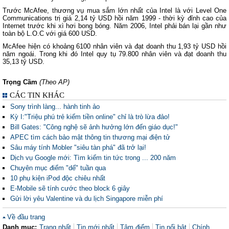
Trước McAfee, thương vụ mua sắm lớn nhất của Intel là với Level One
Communications trị giá 2,14 tỷ USD hồi năm 1999 - thời kỳ đỉnh cao của
Internet trước khi xì hơi bong bóng. Năm 2006, Intel phải bán lại gần như
toàn bộ L.O.C với giá 600 USD.
McAfee hiện có khoảng 6100 nhân viên và đạt doanh thu 1,93 tỷ USD hồi
năm ngoái. Trong khi đó Intel quy tụ 79.800 nhân viên và đạt doanh thu
35,13 tỷ USD.
Trọng Cầm
(Theo AP)
CÁC TIN KHÁC
Sony trình làng... hành tinh ảo
Kỳ I:"Triệu phú trẻ kiếm tiền online" chỉ là trò lừa đảo!
Bill Gates: "Công nghệ sẽ ảnh hưởng lớn đến giáo dục!"
APEC tìm cách bảo mật thông tin thương mại điện tử
Sâu máy tính Mobler "siêu tàn phá" đã trở lại!
Dịch vụ Google mới: Tìm kiếm tin tức trong ... 200 năm
Chuyên mục điểm "dế" tuần qua
10 phụ kiện iPod độc chiêu nhất
E-Mobile sẽ tính cước theo block 6 giây
Gửi lời yêu Valentine và du lịch Singapore miễn phí
Về đầu trang
Danh mục:
Trang nhất
Tin mới nhất
Tâm điểm
Tin nổi bật
Chính