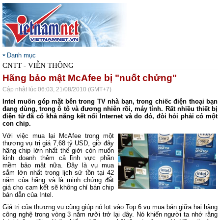
Danh mục
CNTT - VIỄN THÔNG
Hãng bảo mật McAfee bị "nuốt chửng"
Cập nhật lúc 06:03, 21/08/2010 (GMT+7)
Intel muốn góp mặt bên trong TV nhà bạn, trong chiếc điện thoại bạn
đang dùng, trong ô tô và đương nhiên rồi, máy tính. Rất nhiều thiết bị
điện tử đã có khả năng kết nối Internet và do đó, đòi hỏi phải có một
con chip.
Với việc mua lại McAfee trong một
thương vụ trị giá 7,68 tỷ USD, giờ đây
hãng chip lớn nhất thế giới còn muốn
kinh doanh thêm cả lĩnh vực phần
mềm bảo mật nữa. Đây là vụ mua
sắm lớn nhất trong lịch sử tồn tại 42
năm của hãng và là minh chứng đắt
giá cho cam kết sẽ không chỉ bán chip
bán dẫn của Intel.
Giá trị của thương vụ cũng giúp nó lọt vào Top 6 vụ mua bán giữa hai hãng
công nghệ trong vòng 3 năm rưỡi trở lại đây. Nó khiến người ta nhớ rằng