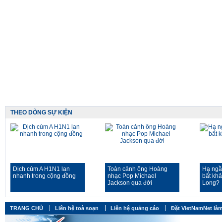
THEO DÒNG SỰ KIỆN
Dịch cúm A H1N1 lan
Toàn cảnh ông Hoàng
Hạ ngầ
nhanh trong cộng đồng
nhạc Pop Michael
bất kh
Jackson qua đời
Long?
TRANG CHỦ
Liên hệ toà soạn
Liên hệ quảng cáo
Đặt VietNamNet làm