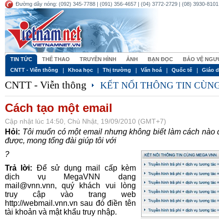
Đường dây nóng: (092) 345-7788 | (091) 356-4657 | (04) 3772-2729 | (08) 3930-8101 
TIN TỨC
THỂ THAO
TRUYỀN HÌNH
ẢNH
BẠN ĐỌC
BẢO VỆ NGƯƠ
CNTT - Viễn thông
Khoa học
Thị trường
Văn hoá
Quốc tế
Giáo 
CNTT - Viễn thông
KẾT NỐI THÔNG TIN CÙ
Cách tạo một email
Cập nhật lúc 14:50, Chủ Nhật, 19/09/2010 (GMT+7)
Hỏi:
Tôi muốn có một email nhưng không biết làm cách nào
được, mong tổng đài giúp tôi với
?
Trả lời:
Để sử dụng mail cấp kèm
dịch vụ MegaVNN dạng
mail@vnn.vnn, quý khách vui lòng
truy cập vào trang web
http://webmail.vnn.vn sau đó điền tên
tài khoản và mật khẩu truy nhập.