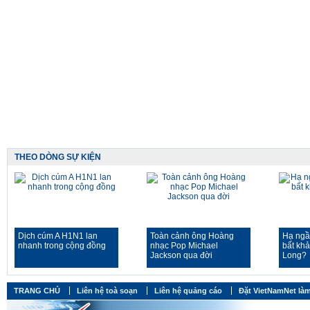
THEO DÒNG SỰ KIỆN
Dịch cúm A H1N1 lan
Toàn cảnh ông Hoàng
Hạ ngầ
nhanh trong cộng đồng
nhạc Pop Michael
bất kh
Jackson qua đời
Long?
TRANG CHỦ
Liên hệ toà soạn
Liên hệ quảng cáo
Đặt VietNamNet làm