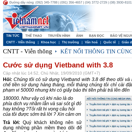
Đường dây nóng: (092) 345-7788 | (091) 356-4657 | (04) 3772-2729 | (08) 3930-8101 
TIN TỨC
THỂ THAO
TRUYỀN HÌNH
ẢNH
BẠN ĐỌC
BẢO VỆ NGƯƠ
CNTT - Viễn thông
Khoa học
Thị trường
Văn hoá
Quốc tế
Giáo 
CNTT - Viễn thông
KẾT NỐI THÔNG TIN CÙ
Cước sử dụng Vietband with 3.8
Cập nhật lúc 14:52, Chủ Nhật, 19/09/2010 (GMT+7)
Hỏi:
Chúng tôi có sử dụng Vietband with 3.8 để theo dõi và
chế tiền sử dụng hàng tháng, mỗi tháng chúng tôi chỉ cài đặt
phạm vi 50000 nhung khi có giấy báo thi tiền phải trả lên đến
180000. Như vậy có khi nào là do
phía dịch vụ nhầm lẫn và sai sót gì đó
hay không ?Tôi rất hi vọng câu hỏi
của tôi được sớm trả lời ? Xin cảm ơn
Trả lời:
Quý khách không nên sử
dụng những phần mềm theo dõi để