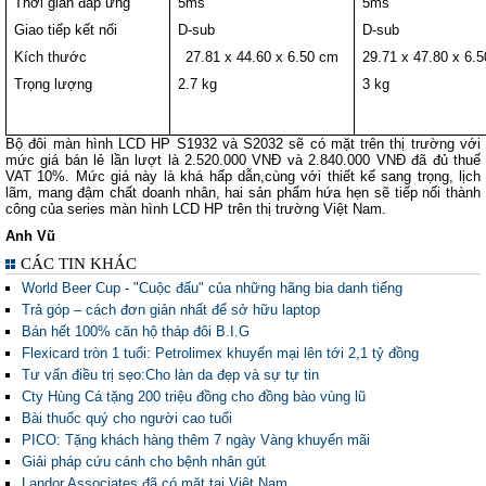
Thời gian đáp ứng
5ms
5ms
Giao tiếp kết nối
D-sub
D-sub
Kích thước
27.81 x 44.60 x 6.50 cm
29.71 x 47.80 x 6.
Trọng lượng
2.7 kg
3 kg
Bộ đôi màn hình LCD HP S1932 và S2032 sẽ có mặt trên thị trường với
mức giá bán lẻ lần lượt là 2.520.000 VNĐ và 2.840.000 VNĐ đã đủ thuế
VAT 10%. Mức giá này là khá hấp dẫn,cùng với thiết kế sang trọng, lịch
lãm, mang đậm chất doanh nhân, hai sản phẩm hứa hẹn sẽ tiếp nối thành
công của series màn hình LCD HP trên thị trường Việt Nam.
Anh Vũ
CÁC TIN KHÁC
World Beer Cup - "Cuộc đấu" của những hãng bia danh tiếng
Trả góp – cách đơn giản nhất để sở hữu laptop
Bán hết 100% căn hộ tháp đôi B.I.G
Flexicard tròn 1 tuổi: Petrolimex khuyến mại lên tới 2,1 tỷ đồng
Tư vấn điều trị sẹo:Cho làn da đẹp và sự tự tin
Cty Hùng Cá tặng 200 triệu đồng cho đồng bào vùng lũ
Bài thuốc quý cho người cao tuổi
PICO: Tặng khách hàng thêm 7 ngày Vàng khuyến mãi
Giải pháp cứu cánh cho bệnh nhân gút
Landor Associates đã có mặt tại Việt Nam