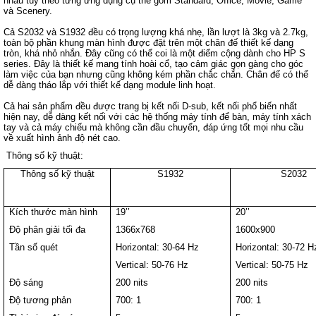
nhau tùy theo từng ứng dụng cụ thể gồm Standard, Office, Movie, Game
và Scenery.
Cả S2032 và S1932 đều có trọng lượng khá nhẹ, lần lượt là 3kg và 2.7kg,
toàn bộ phần khung màn hình được đặt trên một chân đế thiết kế dạng
tròn, khá nhỏ nhắn. Đây cũng có thể coi là một điểm cộng dành cho HP S
series. Đây là thiết kế mang tính hoài cổ, tạo cảm giác gọn gàng cho góc
làm việc của bạn nhưng cũng không kém phần chắc chắn. Chân đế có thể
dễ dàng tháo lắp với thiết kế dạng module linh hoạt.
Cả hai sản phẩm đều được trang bị kết nối D-sub, kết nối phổ biến nhất
hiện nay, dễ dàng kết nối với các hệ thống máy tính để bàn, máy tính xách
tay và cả máy chiếu mà không cần đầu chuyển, đáp ứng tốt mọi nhu cầu
về xuất hình ảnh độ nét cao.
Thông số kỹ thuật:
Thông số kỹ thuật
S1932
S2032
Kích thước màn hình
19’’
20’’
Độ phân giải tối đa
1366x768
1600x900
Tần số quét
Horizontal: 30-64 Hz
Horizontal: 30-72 H
Vertical: 50-76 Hz
Vertical: 50-75 Hz
Độ sáng
200 nits
200 nits
Độ tương phản
700: 1
700: 1