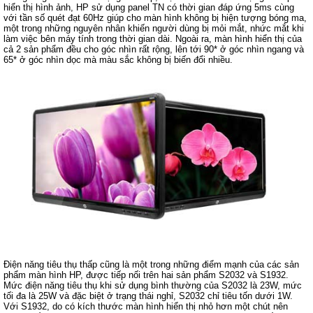
hiển thị hình ảnh, HP sử dụng panel TN có thời gian đáp ứng 5ms cùng
với tần số quét đạt 60Hz giúp cho màn hình không bị hiện tượng bóng ma,
một trong những nguyên nhân khiến người dùng bị mỏi mắt, nhức mắt khi
làm việc bên máy tính trong thời gian dài. Ngoài ra, màn hình hiển thị của
cả 2 sản phẩm đều cho góc nhìn rất rộng, lên tới 90* ở góc nhìn ngang và
65* ở góc nhìn dọc mà màu sắc không bị biến đổi nhiều.
Điện năng tiêu thụ thấp cũng là một trong những điểm mạnh của các sản
phẩm màn hình HP, được tiếp nối trên hai sản phẩm S2032 và S1932.
Mức điện năng tiêu thụ khi sử dụng bình thường của S2032 là 23W, mức
tối đa là 25W và đặc biệt ở trạng thái nghỉ, S2032 chỉ tiêu tốn dưới 1W.
Với S1932, do có kích thước màn hình hiển thị nhỏ hơn một chút nên