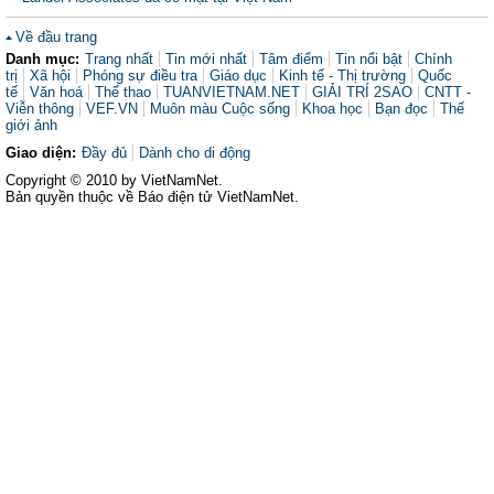
Về đầu trang
Danh mục:
Trang nhất
Tin mới nhất
Tâm điểm
Tin nổi bật
Chính
trị
Xã hội
Phóng sự điều tra
Giáo dục
Kinh tế - Thị trường
Quốc
tế
Văn hoá
Thể thao
TUANVIETNAM.NET
GIẢI TRÍ 2SAO
CNTT -
Viễn thông
VEF.VN
Muôn màu Cuộc sống
Khoa học
Bạn đọc
Thế
giới ảnh
Giao diện:
Đầy đủ
Dành cho di động
Copyright © 2010 by VietNamNet.
Bản quyền thuộc về Báo điện tử VietNamNet.