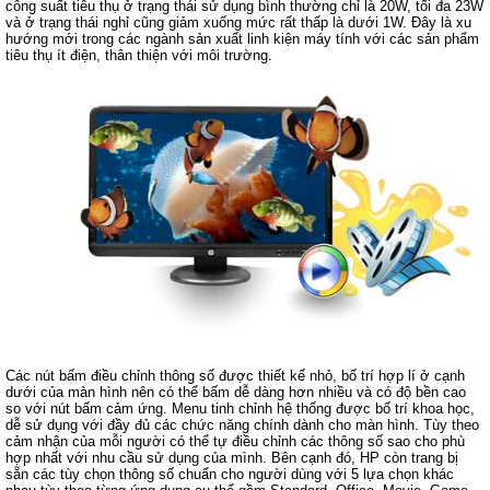
công suất tiêu thụ ở trạng thái sử dụng bình thường chỉ là 20W, tối đa 23W
và ở trạng thái nghỉ cũng giảm xuống mức rất thấp là dưới 1W. Đây là xu
hướng mới trong các ngành sản xuất linh kiện máy tính với các sản phẩm
tiêu thụ ít điện, thân thiện với môi trường.
Các nút bấm điều chỉnh thông số được thiết kế nhỏ, bố trí hợp lí ở cạnh
dưới của màn hình nên có thể bấm dễ dàng hơn nhiều và có độ bền cao
so với nút bấm cảm ứng. Menu tinh chỉnh hệ thống được bố trí khoa học,
dễ sử dụng với đầy đủ các chức năng chính dành cho màn hình. Tùy theo
cảm nhận của mỗi người có thể tự điều chỉnh các thông số sao cho phù
hợp nhất với nhu cầu sử dụng của mình. Bên cạnh đó, HP còn trang bị
sẵn các tùy chọn thông số chuẩn cho người dùng với 5 lựa chọn khác