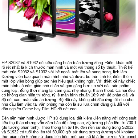
HP S2032 và S1932 có kiểu dáng hoàn toàn tương đồng. Điểm khác biệt
rõ rệt nhất là kích thước màn hình và một vài thông số kỹ thuật. Thiết kế
mới của S2032 và S1932 với bề ngoài toát lên vẻ sang trọng, lịch lãm.
Đường viên bao quanh màn hình nhỏ và được bo tròn tinh tế, điểm thêm
một lớp viền bóng giúp tạo nên hiệu quả không ngờ. Với thiết kế này chiếc
màn hình có cảm giác nhỏ nhắn và gọn gàng hơn so với các sản phẩm
cùng loại, đồng thời mang lại cảm giác nhẹ nhàng, thanh thoát. Cả hai đều
có không gian hiển thị rộng, tỷ lệ màn hình chuẩn 16:9 với độ phân giải và
độ nét cao, màu sắc ấn tượng. Bộ đôi này không chỉ đáp ứng tốt nhu cho
nhu cầu làm việc tại văn phòng mà còn là sự lựa chọn đáng giá đối với
dân nghiền Game hay Film HD độ nét cao.
Đèn nền màn hình được HP sử dụng loại tiết kiệm điện năng với công suất
tiêu thụ thấp nhưng vẫn đảm bảo độ sáng cao, độ tương phản lên tới 700:1
(độ tương phản tĩnh). Theo thông tin từ HP, đèn nền sử dụng trong S2032
và S1932 có tuổi thọ lên tới 50,000 giờ sử dụng tương đương với khoảng
thời gian gần 6 năm sử dụng liên tiếp, một con số khá ấn tượng. Với panel