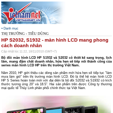
Danh mục
THỊ TRƯỜNG - TIÊU DÙNG
HP S2032, S1932 - màn hình LCD mang phong
cách doanh nhân
Cập nhật lúc 11:22, 18/11/2010 (GMT+7)
Bộ đôi màn hình LCD HP S1932 và S2032 có thiết kế sang trọng, lịch
lãm, mang đậm chất doanh nhân, hứa hẹn sẽ tiếp nối thành công của
series màn hình LCD HP trên thị trường Việt Nam.
Năm 2010, HP giới thiệu các dòng sản phẩm mới hứa hẹn sẽ tiếp tục "làm
mưa làm gió" trên thị trường màn hình LCD. Đó là thế hệ màn hình LCD
HP S Series hoàn toàn mới với đại diện là bộ đôi S2032 và S1932 có kích
thước tương ứng 20” và 18.5”. Hai sản phẩm trên được Công ty thương
mại quốc tế Thủy Linh phân phối chính thức tại Việt Nam.