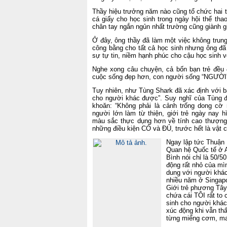
Thầy
hiệu trưởng năm nào cũng tổ chức hai t
cá giấy cho học sinh trong ngày hội thể tha
chân tay ngắn ngủn nhất trường cũng giành gi
Ở đây, ông thầy đã làm một việc không trung
công bằng cho tất cả học sinh nhưng ông đã
sự tự tin, niềm hạnh phúc cho cậu học sinh v
Nghe xong câu chuyện, cả bốn bạn trẻ đều 
cuộc sống đẹp hơn, con người
sống
“NGƯỜI
Tuy nhiên, như Tùng Shark đã xác định với b
cho người khác được”. Suy nghĩ của Tùng đ
khoăn: “Không phải là cảnh trống dong cờ
người lớn làm từ thiện, giới trẻ ngày nay
màu sắc thực dụng hơn về tính cao thượng?
những điều kiện CÓ và ĐỦ, trước hết là vật 
Ngay lập tức Thuận 
Quan hệ Quốc tế ở A
Bình nói chỉ là 50/5
động rất nhỏ của mì
dung với người khác
nhiều năm ở Singapo
Giới trẻ phương Tây 
chứa cái TÔI rất to
sinh cho người khác
xúc động khi vẫn thấ
từng miếng cơm, ma