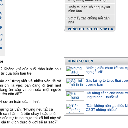
răng dùng thuốc kích dục
n
nh
Thấy tai nạn, vô tư quay lại
hình ảnh
ĐH
);
Vợ thấy xác chồng nổi gần
h
nhà
ng
ên
ủa
"
.
m
ối
DÒNG SỰ KIỆN
Những điều chưa kể sau vụ
òi? Không khí của buổi thảo luận như
bạn gái cũ'
 tư của bốn bạn trẻ.
Gặp lại nữ tử tù có thai trư
áo chí từng viết về nhiều vấn đề xã
trường bắn
n chỉ là việc bạn đang đi trên một
đang ăn cắp ví tiền của một người
Hãi hùng cảnh chờ nhau x
t tên côn đồ?”
ung thư do... thuốc lá
vì sự an toàn của mình”.
”Dân không nên tạo điều k
gừng tự vấn: “Nhưng nếu tất cả
CSGT nhũng nhiễu”
ích cá nhân mà trốn chạy hoặc phủ
ực của sự trung thực thì xã hội này sẽ
giá trị đích thực ở đời sẽ ra sao?”