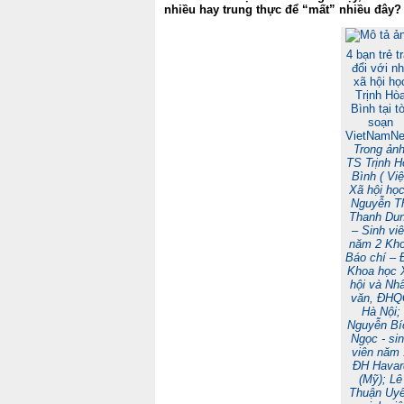
nhiều hay trung thực để “mất” nhiều đây?
4 bạn trẻ t
đổi với n
xã hội họ
Trịnh Hò
Bình tại t
soạn
VietNamNe
Trong ảnh
TS Trịnh H
Bình ( Vi
Xã hội học
Nguyễn T
Thanh Du
– Sinh vi
năm 2 Kh
Báo chí – 
Khoa học 
hội và Nh
văn, ĐH
Hà Nội;
Nguyễn Bí
Ngọc - si
viên năm 
ĐH Havar
(Mỹ); Lê
Thuận Uy