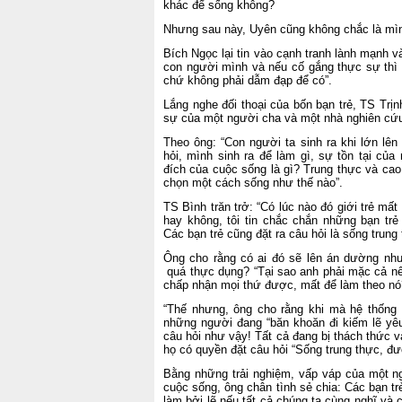
khác để sống không?
Nhưng sau này, Uyên cũng không chắc là mìn
Bích Ngọc lại tin vào cạnh tranh lành mạnh v
con người mình và nếu cố gắng thực sự thì
chứ không phải dẫm đạp để có”.
Lắng nghe đối thoại của bốn bạn trẻ, TS Trị
sự của một người cha và một nhà nghiên cứu
Theo ông: “Con người ta sinh ra khi lớn lê
hỏi, mình sinh ra để làm gì, sự tồn tại củ
đích của cuộc sống là gì? Trung thực và cao
chọn một cách sống như thế nào”.
TS Bình trăn trở: “Có lúc nào đó giới trẻ mất
hay không, tôi tin chắc chắn những bạn tr
Các bạn trẻ cũng đặt ra câu hỏi là sống trung
Ông cho rằng có ai đó sẽ lên án dường như 
quá thực dụng? “Tại sao anh phải mặc cả nế
chấp nhận mọi thứ được, mất để làm theo 
“Thế nhưng, ông cho rằng khi mà hệ thống gi
những người đang “băn khoăn đi kiếm lẽ yêu
câu hỏi như vậy! Tất cả đang bị thách thức và 
họ có quyền đặt câu hỏi “Sống trung thực, đ
Bằng những trải nghiệm, vấp váp của một ng
cuộc sống, ông chân tình sẻ chia: Các bạn tr
làm bởi lẽ nếu tất cả chúng ta cùng nghĩ và 