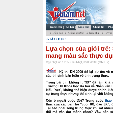
Trang chủ
Xã hội
Giáo dục
Chính trị
Phó
Diễn đàn
Giảng đường
Nếp nhà
Tư vấn
GIÁO DỤC
Lựa chọn của giới trẻ:
mang màu sắc thực d
Cập nhật lúc 17:05, Chủ Nhật, 09/08/2009 (GMT+7)
-Kỳ thi ĐH 2009 để lại dư âm về
cầu thí sinh bàn luận về tính trung thực.
Trong bài thi, không ít "9X" đã làm khá
Trường ĐH Khoa học Xã hội và Nhân văn Hà 
kiểu "vẹt", không thể hiện được chính kiến
sự trung thực nhưng thí sinh lại viết khôn
Còn ở ngoài cuộc đời? Trong cuộc
thảo
thúc của các bạn trẻ "cuối 8X, đầu 9X",
Tại sao phải sống trung thực khi rất nhi
dối mà vẫn đạt thành công? Vậy, nên s