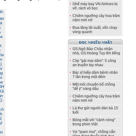
Ghế máy bay VN Airlines bị
vỡ, rách vỏ bọc
Chiêm ngưỡng cây hoa trăm
rao
năm mới nở
hà
c
Đua tăng lãi suất, vốn chạy
a
vòng quanh
òa
t.
GS.Ngô Bảo Châu nhận
:
nhà, GS.Hoàng Tụy lên tiếng
òa
ện
Clip "gái mại dâm": 5 công
),
an truyền tay nhau
hị
Bác sĩ hiếp dâm bệnh nhân
ng
7 lần trong một đêm
ên
oa
Mệt mỏi chuyện bố chồng
ĐH
"để ý" nàng dâu
Xã
ân
Chiêm ngưỡng cây hoa trăm
QG
năm mới nở
Lá thư gửi người đàn bà 15
ch
tuổi
nh
1
Bỏng mắt với "cảnh nóng"
d
trong phim Việt
Vợ "quen mui", chồng cắn
ên