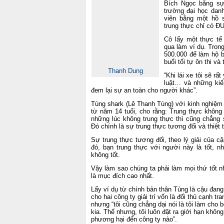
Bích Ngọc bằng sự
trường đại học dan
viên bằng một hồ 
trung thực chỉ có 
Cô lấy một thực tế 
qua làm ví dụ. Trong
500.000 để làm hộ bà
buổi tối tự ôn thi và
Thanh Dung
“Khi lái xe tôi sẽ rấ
luật… và những kiế
đem lại sự an toàn cho người khác”.
Tùng shark (Lê Thanh Tùng) với kinh nghiệm s
từ năm 14 tuổi, cho rằng:
Trung thực
không
những lúc không trung thực thì cũng chẳng 
Đó chính là sự trung thực tương đối và thiệt 
Sự trung thực tương đối, theo lý giải của cậ
đó, bạn trung thực với người này là tốt, nh
không tốt.
Vậy làm sao chúng ta phải làm mọi thứ tốt 
là mục đích cao nhất.
Lấy ví dụ từ chính bản thân Tùng là cậu đang
cho hai công ty giải trí vốn là đối thủ cạnh tr
nhưng “
tôi cũng chẳng dại nói là tôi làm cho 
kia. Thế nhưng
,
tôi luôn đặt ra giới hạn khôn
phương hại đến công ty nào
”.