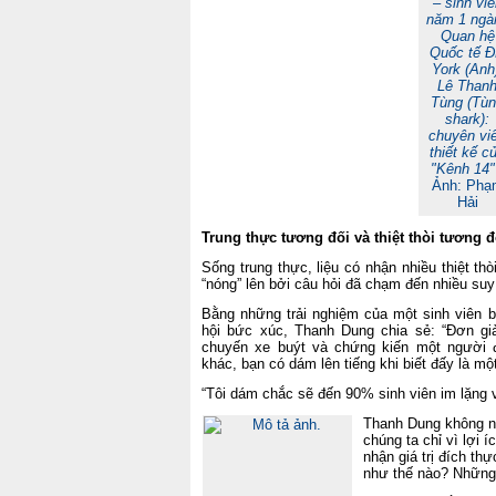
– sinh viê
năm 1 ngà
Quan hệ
Quốc tế 
York (Anh
Lê Than
Tùng (Tù
shark):
chuyên vi
thiết kế c
"Kênh 14
Ảnh: Phạ
Hải
Trung thực tương đối và thiệt thòi tương đ
Sống trung thực, liệu có nhận nhiều thiệt th
“nóng” lên bởi câu hỏi đã chạm đến nhiều suy
Bằng những trải nghiệm của một sinh viên b
hội bức xúc, Thanh Dung chia sẻ: “Đơn giả
chuyến xe buýt và chứng kiến một người 
khác, bạn có dám lên tiếng khi biết đấy là mộ
“Tôi dám chắc sẽ đến 90% sinh viên im lặng 
Thanh Dung không n
chúng ta chỉ vì lợi 
nhận giá trị đích th
như thế nào? Những 