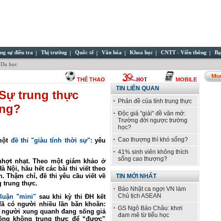
ng sự điều tra
Thị trường
Quốc tế
Văn hóa
Khoa học
CNTT - Viễn thông
Bạ
 Du học
THỂ THAO
MOBILE
TIN LIÊN QUAN
 Sự trung thực
Phản đề của tính trung thực
ụng?
Độc giả "giải" đề văn mở:
Trường đời ngược trường
học?
Cao thượng thì khó sống?
 một
đề thi "giàu tính thời sự":
yêu
41% sinh viên không thích
sống cao thượng?
 nhợt nhạt. Theo một giám khảo ở
Nội, hầu hết các bài thi viết theo
. Thậm chí, đề thi yêu cầu viết về
TIN MỚI NHẤT
g trung thực.
Báo Nhật ca ngợi VN làm
Chủ tịch ASEAN
 luận "mini"
sau khi kỳ thi ĐH kết
 đã có người nhiều lần băn khoăn:
GS Ngô Bảo Châu: khơi
ều người xung quanh đang sống giả
đam mê từ tiểu học
ống không trung thực để “được”