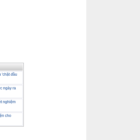
 'chặt đầu
ớc ngày ra
ét nghiệm
iện cho