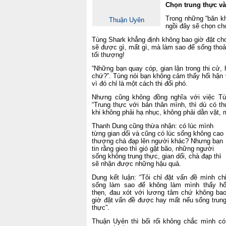
Chọn trung thực và
Trong những “băn kh
Thuận Uyên
ngồi đây sẽ chọn c
Tùng Shark khẳng định
không bao giờ đặt ch
sẽ được gì, mất gì, mà làm sao để sống thoả
tối thượng!
“
Những bạn quay cóp, gian lận trong thi cử,
chứ?
”. Tùng nói bạn không cảm thấy hối hận 
vì đó chỉ là một cách thi đối phó.
Nhưng cũng không đồng nghĩa với việc Tù
“T
rung thực với bản thân mình, thì dù có thu
khi không phải hạ nhục, không phải dằn vặt,
Thanh Dung cũng thừa nhận: có lúc mình
từng gian dối và cũng có lúc sống không cao
thượng chà đạp lên người khác? Nhưng bạn
tin rằng gieo thì gió gặt bão, những người
sống không trung thực, gian dối, chà đạp thì
sẽ nhận được những hậu quả.
Dung kết luận: “Tôi chỉ đặt vấn đề mình ch
sống làm sao để không làm mình thấy h
thẹn, đau xót với lương tâm chứ không ba
giờ đặt vấn đề được hay mất nếu sống trun
thực”.
Thuận Uyên thì bối rối không chắc mình có