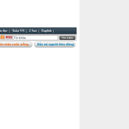
n đọc
Tuần VN
2 Sao
English
RSS