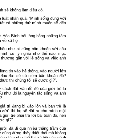
h sẽ không làm điều đó.
à luật nhân quả. “Mình sống đúng với
 tất cả những thứ mình muốn sẽ đến
nh Hòa Bình trải lòng bằng những tâm
 về xã hội.
n hầu như ai cũng băn khoăn với câu
a mình có
ý nghĩa như thế nào, mục
 thượng gắn với lẽ sống và việc anh
 lòng tin vào hệ thống, vào người lớn
ẻ đau đời sẽ có niềm băn khoăn đó?
 thực thì chúng tôi sẽ được gì?”.
cách đặt vấn đề đó của giới trẻ là
u như đó là nguyên tắc sống và anh
nó?
á trị đang bị đảo lộn và bạn trẻ là
 đời” thì họ sẽ đặt ra cho mình một
giới trẻ phải trả lời bài toán đó, nên
ược gì?”
ười đã đi qua nhiều thăng trầm của
ẻ cũng đừng thấy thiệt thòi mà không
cùng làm như thế thì xã hội này sẽ đi