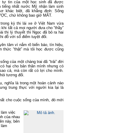
 tự tin của một học sinh đã được
h tiếng nhất nước Mỹ nhận làm sinh
sơ khác biệt, đã khẳng định: Sống
ĐƯỢC, chứ không bao giờ MẤT.
trong kỳ thi lái xe ở Việt Nam vừa
 khi tất cả mọi người đưa cho “thầy”
i thi lý thuyết thì Ngọc đã bỏ ra hai
 thi đỗ với sổ điểm tuyệt đối.
t yên tâm vì nắm rõ biển báo, tín hiệu,
n thức “thật” mà tôi học được cũng
ống của một chàng trai đã “trải” đời
 có
hại cho bản thân mình nhưng có
sao cả, mà còn rất có lợi cho mình.
thòi tương đối.
u, n
ghĩa là trong một hoàn cảnh nào
ưng trung thực với người kia lại là
nhất cho cuộc sống của mình, đó mới
 làm việc
anh của nhau
bên này, bên
g làm