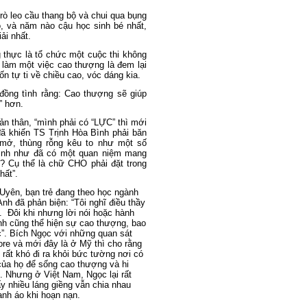
rò leo cầu thang bộ và chui qua bụng
o, và năm nào cậu học sinh bé nhất,
ải nhất.
 thực là tổ chức một cuộc thi không
 làm một việc cao thượng là đem lại
ốn tự ti về chiều cao, vóc dáng kia
.
đồng tình rằng:
Cao thượng
sẽ
giúp
” hơn
.
ản thân, “mình phải có “LỰC” thì mới
ã khiến TS Trịnh Hòa Bình phải băn
 mở, thùng rỗng kêu to như một số
 hình như đã có một quan niệm mang
 Cụ thể là chữ CHO phải đặt trong
chất”.
Uyên, bạn trẻ đang theo học ngành
nh đã phản biện: “Tôi nghĩ điều thầy
0. Đôi khi nhưng lời nói hoặc hành
nh cũng thể hiện sự cao thượng, bao
”. Bích Ngọc với những quan sát
re và mới đây là ở Mỹ thì cho rằng
rất khó đi ra khỏi bức tường nơi có
 của họ để sống cao thượng và hi
. Nhưng ở Việt Nam, Ngọc lại rất
y nhiều láng giềng vẫn chia nhau
nh áo khi hoạn nạn.