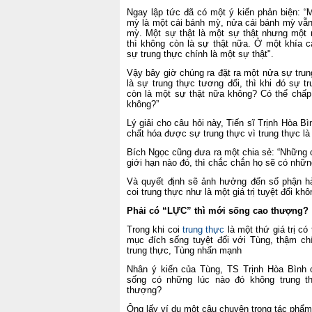
Ngay lập tức đã có một ý kiến phản biện: “
M
mỳ là một cái bánh mỳ, nửa cái bánh mỳ vẫn
mỳ. Một sự thật là một sự thật nhưng một 
thì không còn là sự thật nữa. Ở một khía c
sự trung thực chính là một sự thật".
Vậy bây giờ chúng ra đặt ra một nửa sự tru
là sự trung thực tương đối, thì khi đó sự t
còn là một sự thật nữa không? Có thể chấ
không?
”
Lý giải cho câu hỏi này, Tiến sĩ Trịnh Hòa Bì
chất hóa được sự trung thực vì trung thực là 
Bích Ngọc cũng đưa ra một chia sẻ: “
Những
giới hạn nào đó, thì chắc chắn họ sẽ có nhữn
Và
quyết định
sẽ
ảnh hưởng đến
số phận
hà
coi trung thực như là một giá trị tuyệt đối k
Phải có “LỰC” thì mới sống cao thượng
Trong khi coi
trung thực
là một thứ giá trị có 
mục đích sống tuyệt đối với Tùng, thậm chí
trung thực, Tùng nhấn mạnh
Nhân ý kiến của Tùng, TS Trịnh Hòa Bình 
sống có những lúc nào đó không trung t
thượng?
Ông lấy ví dụ một câu chuyện
trong tác phẩm