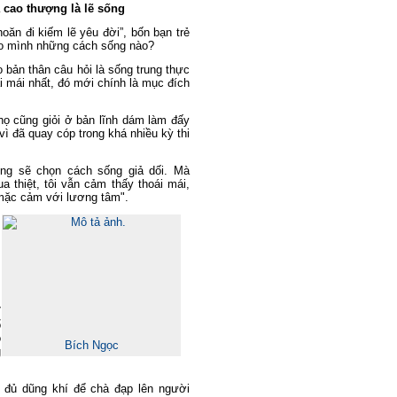
 cao thượng là lẽ sống
oăn đi kiếm lẽ yêu đời”, bốn bạn trẻ
ho mình những cách sống nào?
o
bản thân
câu hỏi là sống trung thực
i mái nhất, đó mới chính là mục đích
 họ cũng giỏi ở bản lĩnh dám làm đấy
vì đã quay cóp trong khá nhiều kỳ thi
ng sẽ chọn cách sống giả dối. Mà
a thiệt, tôi vẫn cảm thấy thoái mái,
 mặc cảm với lương tâm"
.
ỉ
ổ
o
Bích Ngọc
g
 đủ dũng khí để chà đạp lên người