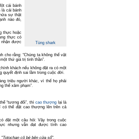
ột cái bánh
 là cái bánh
nửa sự thật
ạnh nào đó,
ng thực hoặc
rung thực có
p nhận được
Tùng shark
nh cho rằng: “
Chúng ta không thể vật
một thứ giá trị
tinh thần”.
chính khách nếu
không đặt ra có một
g quyết định sai lầm trong cuộc đời.
ng triệu người khác
,
vì thế họ phải
hông thể xâm phạm”
.
?
thể “tương đối”, thì
cao thượng
lại là
 có thể đặt cao thượng lên trên cả
có đặt một câu hỏi:
Vậy trong cuộc
hực
nhưng vẫn
đạt được tính cao
"Totochan cô bé bên cửa sổ".