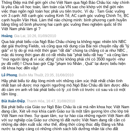
Thông Điệp mà thế giới gởi cho Việt Nam qua Ngô Bảo Châu lúc này chính
là yêu cầu về học toán, làm toán của VN sao cho khớp với thế giới nên
việc thạo ngôn ngữ toán học phải ưu tiên trước. Ví dụ : Tam Giác vuông
với 3 cạnh: AB cạnh góc vuông Kinh Tế, AC cạnh góc vuông Chính Trị, BC
cạnh huyền Văn Hoá. Làm thế nào chứng minh: bình phương cạnh huyền
bằng tổng số bình phương hai cạnh góc vuông theo nghiệm quốc tế thì
Việt Nam phải làm gì ?
Hoàng
, Gia Lai, 10:26, 01/09/2010
Qua bài phát biểu của Ngô Bảo Châu chúng ta không ngạc nhiên khi NBC
đạt giải thưởng Fields, và cũng qua nội dung của Bài nói chuyện nầy đã "lý
giải" vì lý do gì mà một thời gian "rất dài" chúng ta chẳng có ai như NBC ,
mặc dù trong thời gian đó có rất nhiều bài "phát biểu rất hay " và cũng làm
"mọi người lặng đi vì xúc động" (chứ không phải chỉ có 3500 người -như
pv đã viết) ! Chưa bao giờ Cặp "phạm trù Nhân , Quả" lại được biểu hiện
rất khoa học đến vậy!
Lê Phong
, Buôn Ma Thuột, 23:35, 31/08/2010
Hãy phát biểu từ đáy lòng mình với những cảm xúc thật nhất chân tình
nhất bạn sẽ được mọi người ngưỡng mộ.Ngô Bảo Châu đã làm được điều
đó cảm ơn anh về bài phát biểu có lý ,có tình có trước có sau và có một
tấm lòng .
Bùi Xuân Điệp
, Thanh Hóa, 16:47, 31/08/2010
Bài phát biểu của Giáo sư Ngô Bảo Châu là cái mà nền khoa học Việt Nam
đang cần, Xét về mọi khía cạnh Giáo sư là một tấm gương lớn cho lớp trẻ
Việt Nam noi theo. Sự quan tâm, sự tự hào của những người Việt Nam đối
với sự nghiệp của Giáo sư chứng tỏ đất nước Việt Nam đang rất cần có
những đại diện xuất sắc như thế, đồng thời cũng thúc đẩy Đảng và Nhà
nước ta ngày càng có những chính sách bồi dưỡng nhân tài cho đất