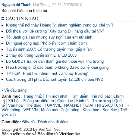
Nguyen thi Thanh
, Hai Phong, 09:51, 30/08/2010
Bài phát biểu của thiên tài.
CÁC TIN KHÁC
Không thể nói thầy Hoàng “vi phạm nghiêm trọng qui chế thi”!
Đối thoại với đề cương "Xây dựng ĐH hàng đầu tại VN"
Tôi đánh giá cao những suy nghĩ của em nữ sinh
ĐH ngoài công lập: Phổ biến "cơm chấm cơm"
Tuyển sinh 2007: Có trường tuyển mới gấp 4 lần
2 thay đổi trong tuyển sinh ĐH, CĐ 2003
Bộ GD&ĐT trả lời dân tham gia đối thoại với Thủ tướng
Hiệu trưởng bị tố cáo tham ô không được dự lễ khai giảng
TP.HCM: Phát hiện thêm một vụ "chạy trường"
Các trường ĐH phía Bắc xét tuyển 12.128 chỉ tiêu NV2
Về đầu trang
Danh mục:
Trang nhất
Tin mới nhất
Tâm điểm
Tin nổi bật
Chính
trị
Xã hội
Phóng sự điều tra
Giáo dục
Kinh tế - Thị trường
Quốc
tế
Văn hoá
Thể thao
TUANVIETNAM.NET
GIẢI TRÍ 2SAO
CNTT -
Viễn thông
VEF.VN
Muôn màu Cuộc sống
Khoa học
Bạn đọc
Thế
giới ảnh
Giao diện:
Đầy đủ
Dành cho di động
Copyright © 2010 by VietNamNet.
Bản quyền thuộc về Báo điện tử VietNamNet.