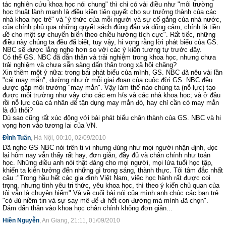
tác nghiên cứu khoa học nói chung" thì chỉ có vài điều như "môi trường
học thuật lành mạnh là điều kiện tiên quyết cho sự trưởng thành của các
nhà khoa học trẻ" và "ý thức của mỗi người và sự cố gắng của nhà nước,
của chính phủ qua những quyết sách đúng đắn và dũng cảm, chính là tiền
đề cho một sự chuyển biến theo chiều hướng tích cực". Rất tiếc, những
điều này chúng ta đều đã biết, tuy vậy, hi vọng rằng lời phát biểu của GS.
NBC sẽ được lắng nghe hơn so với các ý kiến tương tự trước đây.
Có thể GS. NBC đã dẫn thân và trải nghiệm trong khoa học, nhưng chưa
trải nghiệm và chưa sẵn sàng dấn thân trong xã hội chăng?
Xin thêm một ý nữa: trong bài phát biểu của mình, GS. NBC đã nêu vài lần
"cái may mắn", dường như ở mỗi giai đoạn của cuộc đời GS. NBC đều
được gặp môi trường "may mắn". Vậy làm thế nào chúng ta (nỗ lực) tạo
được môi trường như vậy cho các em h/s và các nhà khoa học; và ở đâu
rồi nỗ lực của cá nhân để tận dụng may mắn đó, hay chỉ cần có may mắn
là đủ thôi?
Dù sao cũng rất xúc động với bài phát biểu chân thành của GS. NBC và hi
vọng hơn vào tương lai của VN.
Đình Tuấn
, Hà Nội, 00:10, 02/09/2010
Đã nghe GS NBC nói trên ti vi nhưng đúng như mọi người nhận định, đọc
lại hôm nay vẫn thấy rất hay, đơn giản, đầy đủ và chân chính như toán
học. Những điều anh nói thật đáng cho mọi người, mọi lứa tuổi học tập,
khiến ta kiên tưởng đến những gì trong sáng, thành thực. Tôi tâm đắc nhất
câu :"Trong hầu hết các gia đình Việt Nam, việc học hành rất được coi
trọng, nhưng tình yêu tri thức, yêu khoa học, thì theo ý kiến chủ quan của
tôi vẫn là chuyện hiếm".Và về cuối bài nói của mình anh chúc các bạn trẻ
"có đủ niềm tin và sự say mê để đi hết con đường mà mình đã chọn".
Dám dấn thân vào khoa học chân chính không đơn giản...
Hiền Nguyễn
, An Giang, 21:11, 01/09/2010