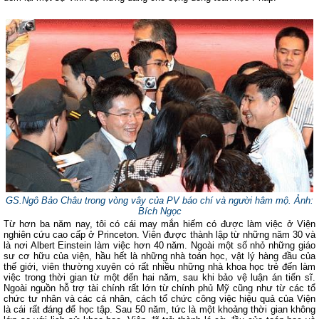
GS.Ngô Bảo Châu trong vòng vây của PV báo chí và người hâm mộ. Ảnh:
Bích Ngọc
Từ hơn ba năm nay, tôi có cái may mắn hiếm có được làm việc ở Viện
nghiên cứu cao cấp ở Princeton. Viên được thành lập từ những năm 30 và
là nơi Albert Einstein làm việc hơn 40 năm. Ngoài một số nhỏ những giáo
sư cơ hữu của viện, hầu hết là những nhà toán học, vật lý hàng đầu của
thế giới, viên thường xuyên có rất nhiều những nhà khoa học trẻ đến làm
việc trong thời gian từ một đến hai năm, sau khi bảo vệ luận án tiến sĩ.
Ngoài nguồn hỗ trợ tài chính rất lớn từ chính phủ Mỹ cũng như từ các tổ
chức tư nhân và các cá nhân, cách tổ chức công việc hiệu quả của Viện
là cái rất đáng để học tập. Sau 50 năm, tức là một khoảng thời gian không