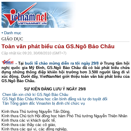
Danh mục
GIÁO DỤC
Toàn văn phát biểu của GS.Ngô Bảo Châu
Cập nhật lúc 09:20, 30/08/2010 (GMT+7)
- Tại
buổi lễ chào mừng diễn ra tối ngày 29/8
ở Trung tâm hội
nghị quốc gia Mỹ Đình, GS.Ngô Bảo Châu đã có bài phát biểu chứa
đựng những thông điệp khiến hội trường hơn 3.500 người lặng đi vì
xúc động. Dưới đây, VietNamNet giới thiệu toàn văn bài phát biểu của
GS.Ngô Bảo Châu.
SỰ KIỆN ĐÁNG LƯU Ý NGÀY 29/8
Chen lấn xin chữ kí GS.Ngô Bảo Châu
GS.Ngô Bảo Châu:Khoa học cần bình đẳng và tự do tuyệt đối
Tân Tổng giám đốc Vinashin bị đình chỉ chức vụ
Kính thưa Thủ tướng Nguyễn Tấn Dũng,
Kính thưa Chủ tịch Hội đồng học hàm Phó Thủ tướng Nguyễn Thiện Nhân
Kinh thưa các vị khách quốc tế,
Kính thưa các thầy các cô giáo,
Kính thưa các quí vị, các đồng nghiệp,