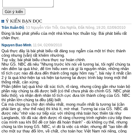
Ý KIẾN BẠN ĐỌC
Trần Xuân Độ
, 53 Nguyễn Văn Trỗi, Gia Nghĩa, Đắk Nông, 19:20, 02/09/2010
Đúng là bài phát phiểu của một nhà khoa học thuần túy. Bài phát biểu rất
chân thực.
Nguyen Bao Minh
, 11:04, 02/09/2010
Quả thực đây là bài phát biểu rất đáng suy ngẫm của một trí thức thành
công nhưng (vẫn) rất khiêm nhường.
Tuy vậy, bài phát biểu chưa thực sự hoàn chỉnh.
Như GS. NBC đã nêu "Nhưng trước khi nói về tương lai, tôi nghĩ chúng ta
nên điểm lại quá khứ, để tìm hiểu xem cái gì là nguyên nhân, những nhân
tố tích cực nào đã đưa đến thành công ngày hôm nay.", bài này ít nhất cần
2 ý là quá khứ-hiện tại và hiện tại-tương lai được trình bày trong một thể
thống nhất, cân xứng.
Phần (điểm lại) quá khứ rất súc tích, rõ ràng, nhưng cũng gần như toàn bộ
phần này chúng ta đã được biết (có thể chưa phải do chính GS. NBC phát
biểu thôi), và nhận định nhân tố tích cực đưa tới thành công của GS. NBC
thì phần lớn chúng ta đều (đã) biết.
Cái mà chúng ta chờ đợi nhiều nhất, mong muốn nhất là tương lai (cần
phải làm gì, như thế nào) thì khá ít, mờ nhạt. Tương lai của GS. NBC đã
được nêu "nhờ vào sự tiếp xúc với những nhà toán học thiên tài như
Langlands, tôi đã xác định được rõ ràng chương trình nghiên cứu tiếp theo
của mình sau khi Bổ đề cơ bản đã hoàn thành" - dù không cụ thể, nhưng
chúng ta tôn trọng GS. NBC, vì đó là việc cá nhân; nhưng để "tạo tiền đề
cho một sự thay đổi lớn, về chất, cho toán học Việt Nam nói riêng, công