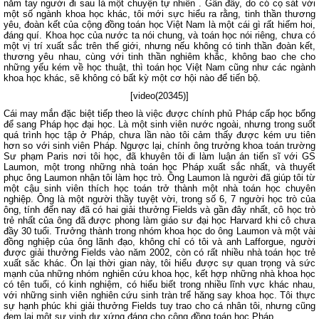
nắm tay người đi sau là một chuyện tự nhiên . Gần đây, do có cọ sát với
một số ngành khoa học khác, tôi mới sực hiểu ra rằng, tinh thần thương
yêu, đoàn kết của cộng đồng toán học Việt Nam là một cái gì rất hiếm hoi,
đáng quí. Khoa học của nước ta nói chung, và toán học nói riêng, chưa có
một vị trí xuất sắc trên thế giới, nhưng nếu không có tinh thần đoàn kết,
thương yêu nhau, cùng với tinh thần nghiêm khắc, không bao che cho
những yếu kém về học thuật, thì toán học Việt Nam cũng như các ngành
khoa học khác, sẽ không có bất kỳ một cơ hội nào để tiến bộ.
[video(20345)]
Cái may mắn đặc biệt tiếp theo là việc được chính phủ Pháp cấp học bổng
để sang Pháp học đại học. Là một sinh viên nước ngoài, nhưng trong suốt
quá trình học tập ở Pháp, chưa lần nào tôi cảm thấy được kém ưu tiên
hơn so với sinh viên Pháp. Ngược lại, chính ông trưởng khoa toán trường
Sư phạm Paris nơi tôi học, đã khuyên tôi đi làm luận án tiến sĩ với GS
Laumon, một trong những nhà toán học Pháp xuất sắc nhất, và thuyết
phục ông Laumon nhận tôi làm học trò. Ông Laumon là người đã giúp tôi từ
một cậu sinh viên thích học toán trở thành một nhà toán học chuyên
nghiệp. Ông là một người thầy tuyệt vời, trong số 6, 7 người học trò của
ông, tính đến nay đã có hai giải thưởng Fields và gần đây nhất, cô học trò
trẻ nhất của ông đã được phong làm giáo sư đại học Harvard khi cô chưa
đầy 30 tuổi. Trưởng thành trong nhóm khoa học do ông Laumon và một vài
đồng nghiệp của ông lãnh đạo, không chỉ có tôi và anh Lafforgue, người
được giải thưởng Fields vào năm 2002, còn có rất nhiều nhà toán học trẻ
xuất săc khác. Ôn lại thời gian này, tôi hiểu được sự quan trọng và sức
mạnh của những nhóm nghiên cứu khoa học, kết hợp những nhà khoa học
có tên tuổi, có kinh nghiệm, có hiểu biết trong nhiều lĩnh vực khác nhau,
với những sinh viên nghiên cứu sinh tràn trể hăng say khoa học. Tôi thực
sự hạnh phúc khi giải thưởng Fields tuy trao cho cá nhân tôi, nhưng cũng
đem lại một sự vinh dự xứng đáng cho cộng đồng toán học Pháp.