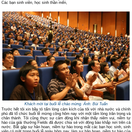
Các bạn sinh viên, học sinh thân mến,
Khách mời tại buổi lễ chào mừng. Ảnh: Bùi Tuấn
Trước hết tôi xin bầy tỏ tấm lòng cảm kích của tôi với nhà nước và chính
phủ đã tổ chức buổi lễ mừng công hôm nay với một tấm lòng trân trọng và
chân thành. Tôi cũng thực sự cảm động khi nhận thấy niêm vui, niềm tự
hào của giải thưởng Fields đã được chia sẻ với đông bào khắp nơi trên cả
nước. Bắt gặp sự hân hoan, niềm tự hào trong mắt các bạn học sinh, sinh
viên có mặt trong buổi lễ ngày hôm nay, làm sự hân hoan, niềm tự hào của