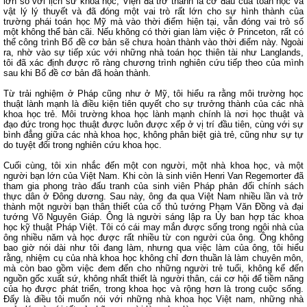
lớn so với lịch sử khoa học, Viện đã trở thành lá cờ đầu của toán học và
vật lý lý thuyết và đã đóng một vai trò rất lớn cho sự hình thành của
trường phái toán học Mỹ mà vào thời điểm hiện tại, vẫn đóng vai trò số
một không thể bàn cãi. Nếu không có thời gian làm việc ở Princeton, rất có
thể công trình Bổ đề cơ bản sẽ chưa hoàn thành vào thời điểm này. Ngoài
ra, nhờ vào sự tiếp xúc với những nhà toán học thiên tài như Langlands,
tôi đã xác định được rõ ràng chương trình nghiên cứu tiếp theo của mình
sau khi Bổ đề cơ bản đã hoàn thành.
Từ trải nghiệm ở Pháp cũng như ở Mỹ, tôi hiểu ra rằng môi trường học
thuật lành mạnh là điều kiện tiên quyết cho sự trưởng thành của các nhà
khoa học trẻ. Môi trường khoa học lành mạnh chính là nơi học thuật và
đạo đức trong học thuật được luôn được xếp ở vị trí đầu tiên, cùng với sự
bình đẳng giữa các nhà khoa học, không phân biệt già trẻ, cũng như sự tự
do tuyệt đối trong nghiên cứu khoa học.
Cuối cùng, tôi xin nhắc đến một con người, một nhà khoa học, và một
người bạn lớn của Việt Nam. Khi còn là sinh viên Henri Van Regemorter đã
tham gia phong trào đấu tranh của sinh viên Pháp phản đối chính sách
thực dân ở Đông dương. Sau này, ông đa qua Việt Nam nhiều lần và trở
thành một người bạn thân thiết của cố thủ tướng Phạm Văn Đồng và đại
tướng Võ Nguyên Giáp. Ông là người sáng lập ra Ủy ban hợp tác khoa
học kỹ thuật Pháp Việt. Tôi có cái may mắn được sống trong ngôi nhà của
ông nhiều năm và học được rất nhiều từ con người của ông. Ông không
bao giờ nói dài như tôi đang làm, nhưng qua việc làm của ông, tôi hiểu
rằng, nhiệm cụ của nhà khoa học không chỉ đơn thuần là làm chuyên môn,
mà còn bao gồm việc đem đến cho những người trẻ tuổi, không kể đến
nguồn gốc xuất sứ, không nhất thiết là người thân, cái cơ hội để tiềm năng
của họ được phát triển, trong khoa học và rộng hơn là trong cuộc sống.
Đấy là điều tôi muốn nói với những nhà khoa học Việt nam, những nhà