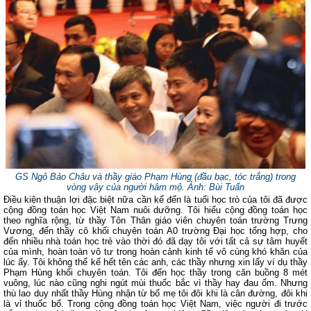
GS Ngô Bảo Châu và thầy giáo Phạm Hùng (đầu bạc, tóc trắng) trong
vòng vây của người hâm mộ. Ảnh: Bùi Tuấn
Điều kiện thuận lợi đặc biệt nữa cần kể đến là tuổi học trò của tôi đã được
cộng đồng toán học Việt Nam nuôi dưỡng. Tôi hiểu cộng đồng toán học
theo nghĩa rộng, từ thầy Tôn Thân giáo viên chuyên toán trường Trưng
Vương, đến thầy cô khối chuyên toán A0 trường Đại học tổng hợp, cho
đến nhiều nhà toán học trẻ vào thời đó đã dạy tôi với tất cả sự tâm huyết
của mình, hoàn toàn vô tư trong hoàn cảnh kinh tế vô cùng khó khăn của
lúc ấy. Tôi không thể kể hết tên các anh, các thầy nhưng xin lấy ví dụ thầy
Phạm Hùng khối chuyên toán. Tôi đến học thầy trong căn buồng 8 mét
vuông, lúc nào cũng nghi ngút mùi thuốc bắc vì thầy hay đau ốm. Nhưng
thù lao duy nhất thầy Hùng nhận từ bố mẹ tôi đôi khi là cân đường, đôi khi
là vỉ thuốc bổ. Trong cộng đồng toán học Việt Nam, việc người đi trước