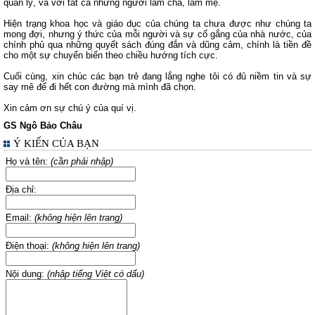
quản lý, và với tất cả những người làm cha, làm mẹ.
Hiện trạng khoa học và giáo dục của chúng ta chưa được như chúng ta
mong đợi, nhưng ý thức của mỗi người và sự cố gắng của nhà nước, của
chính phủ qua những quyết sách đúng đắn và dũng cảm, chính là tiền đề
cho một sự chuyển biến theo chiều hướng tích cực.
Cuối cùng, xin chúc các bạn trẻ đang lắng nghe tôi có đủ niềm tin và sự
say mê để đi hết con đường mà mình đã chọn.
Xin cảm ơn sự chú ý của quí vị.
GS Ngô Bảo Châu
Ý KIẾN CỦA BẠN
Họ và tên:
(cần phải nhập)
Địa chỉ:
Email:
(không hiện lên trang)
Điện thoại:
(không hiện lên trang)
Nội dung:
(nhập tiếng Việt có dấu)