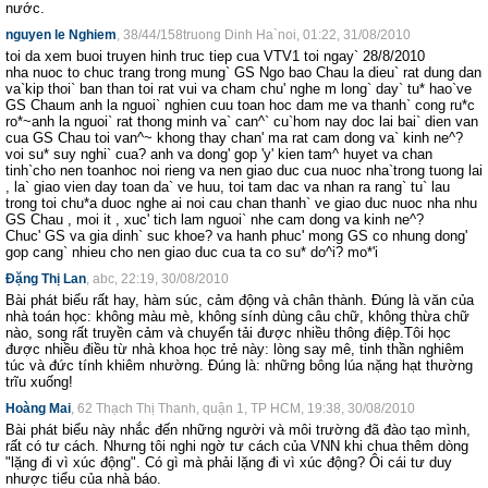
nước.
nguyen le Nghiem
, 38/44/158truong Dinh Ha`noi, 01:22, 31/08/2010
toi da xem buoi truyen hinh truc tiep cua VTV1 toi ngay` 28/8/2010
nha nuoc to chuc trang trong mung` GS Ngo bao Chau la dieu` rat dung dan
va`kip thoi` ban than toi rat vui va cham chu' nghe m long` day` tu* hao`ve
GS Chaum anh la nguoi` nghien cuu toan hoc dam me va thanh` cong ru*c
ro*~anh la nguoi` rat thong minh va` can^` cu`hom nay doc lai bai` dien van
cua GS Chau toi van^~ khong thay chan' ma rat cam dong va` kinh ne^?
voi su* suy nghi` cua? anh va dong' gop 'y' kien tam^ huyet va chan
tinh`cho nen toanhoc noi rieng va nen giao duc cua nuoc nha`trong tuong lai
, la` giao vien day toan da` ve huu, toi tam dac va nhan ra rang` tu` lau
trong toi chu*a duoc nghe ai noi cau chan thanh` ve giao duc nuoc nha nhu
GS Chau , moi it , xuc' tich lam nguoi` nhe cam dong va kinh ne^?
Chuc' GS va gia dinh` suc khoe? va hanh phuc' mong GS co nhung dong'
gop cang` nhieu cho nen giao duc cua ta co su* do^i? mo*'i
Đặng Thị Lan
, abc, 22:19, 30/08/2010
Bài phát biểu rất hay, hàm súc, cảm động và chân thành. Đúng là văn của
nhà toán học: không màu mè, không sính dùng câu chữ, không thừa chữ
nào, song rất truyền cảm và chuyển tải được nhiều thông điệp.Tôi học
được nhiều điều từ nhà khoa học trẻ này: lòng say mê, tinh thần nghiêm
túc và đức tính khiêm nhường. Đúng là: những bông lúa nặng hạt thường
trĩu xuống!
Hoàng Mai
, 62 Thạch Thị Thanh, quận 1, TP HCM, 19:38, 30/08/2010
Bài phát biểu này nhắc đến những người và môi trường đã đào tạo mình,
rất có tư cách. Nhưng tôi nghi ngờ tư cách của VNN khi chua thêm dòng
"lặng đi vì xúc động". Có gì mà phải lặng đi vì xúc động? Ôi cái tư duy
nhược tiểu của nhà báo.