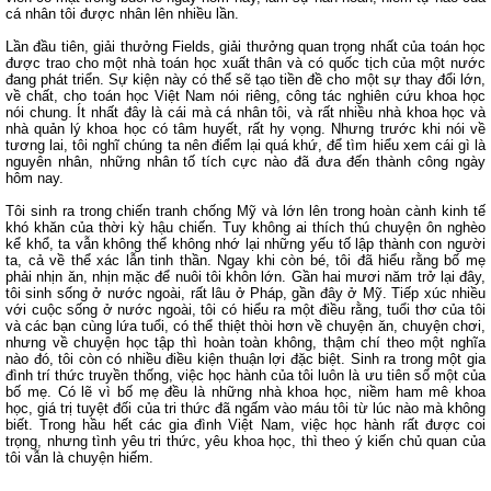
cá nhân tôi được nhân lên nhiều lần.
Lần đầu tiên, giải thưởng Fields, giải thưởng quan trọng nhất của toán học
được trao cho một nhà toán học xuất thân và có quốc tịch của một nước
đang phát triển. Sự kiện này có thể sẽ tạo tiền đề cho một sự thay đổi lớn,
về chất, cho toán học Việt Nam nói riêng, công tác nghiên cứu khoa học
nói chung. Ít nhất đây là cái mà cá nhân tôi, và rất nhiều nhà khoa học và
nhà quản lý khoa học có tâm huyết, rất hy vọng. Nhưng trước khi nói về
tương lai, tôi nghĩ chúng ta nên điểm lại quá khứ, để tìm hiểu xem cái gì là
nguyên nhân, những nhân tố tích cực nào đã đưa đến thành công ngày
hôm nay.
Tôi sinh ra trong chiến tranh chống Mỹ và lớn lên trong hoàn cành kinh tế
khó khăn của thời kỳ hậu chiến. Tuy không ai thích thú chuyện ôn nghèo
kể khổ, ta vẫn không thể không nhớ lại những yếu tố lập thành con người
ta, cả về thể xác lẫn tinh thần. Ngay khi còn bé, tôi đã hiểu rằng bố mẹ
phải nhịn ăn, nhịn mặc để nuôi tôi khôn lớn. Gần hai mươi năm trở lại đây,
tôi sinh sống ở nước ngoài, rất lâu ở Pháp, gần đây ở Mỹ. Tiếp xúc nhiều
với cuộc sống ở nước ngoài, tôi có hiểu ra một điều rằng, tuổi thơ của tôi
và các bạn cùng lứa tuổi, có thể thiệt thòi hơn về chuyện ăn, chuyện chơi,
nhưng về chuyện học tập thì hoàn toàn không, thậm chí theo một nghĩa
nào đó, tôi còn có nhiều điều kiện thuận lợi đặc biệt. Sinh ra trong một gia
đình trí thức truyền thống, việc học hành của tôi luôn là ưu tiên số một của
bố mẹ. Có lẽ vì bố mẹ đều là những nhà khoa học, niềm ham mê khoa
học, giá trị tuyệt đối của tri thức đã ngấm vào máu tôi từ lúc nào mà không
biết. Trong hầu hết các gia đình Việt Nam, việc học hành rất được coi
trọng, nhưng tình yêu tri thức, yêu khoa học, thì theo ý kiến chủ quan của
tôi vẫn là chuyện hiếm.