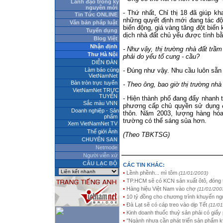
Lãnh đạo trong kỷ
nguyên mới
- Thứ nhất, Chỉ thị 18 đã giúp kh
Tin Tức ONLINE
những quyết định mới đang tác độn
Văn bản pháp luật
biến động, giá vàng tăng đột biến
Tuyển dụng
dịch nhà đất chủ yếu được tính bằ
Blog Việt
Nhận định
- Như vậy, thị trường nhà đất tr
Thư Hà Nội
phải do yếu tố cung - cầu?
DIỄN ĐÀN
Làm báo cùng
- Đúng như vậy. Nhu cầu luôn sẵn 
VietNamNet
Bàn tròn trực tuyến
- Theo ông, bao giờ thị trường nhà 
VietNamNet TRỰC
TUYẾN
- Hiện thành phố đang đẩy nhanh 
Sắc màu VNN
phương cấp chủ quyền sử dụng đ
Doanh nghiệp - Sản
thôn. Năm 2003, lượng hàng hóa 
phẩm
trường có thể sáng sủa hơn.
Xem VietNamNet TV
Thế giới Ảnh
(Theo TBKTSG)
CHUYÊN SAN
Netmode
Người viễn xứ
CÂU LẠC BỘ
CÁC TIN KHÁC:
•
Lềnh phềnh... mì tôm
(11/01/2003)
•
TP.HCM sẽ có KCN sản xuất ôtô, đóng 
•
Hàng hiệu Việt Nam vào chợ
(11/01/200
•
10 tỷ đồng cho chương trình khuyến n
•
Đà Lạt sẽ có cáp treo vào dịp Tết
(11/01
•
Kinh doanh thuốc thuỷ sản phải có giấy
•
''Ngành nhựa cần phát triển sản phẩm kỹ