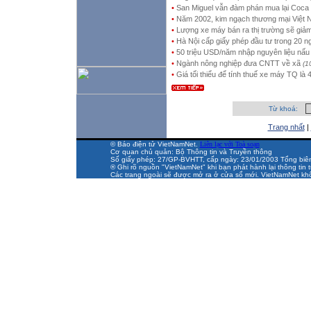
•
San Miguel vẫn đàm phán mua lại Coca
•
Năm 2002, kim ngạch thương mại Việt
•
Lượng xe máy bán ra thị trường sẽ giảm
•
Hà Nội cấp giấy phép đầu tư trong 20 n
•
50 triệu USD/năm nhập nguyên liệu nấu 
•
Ngành nông nghiệp đưa CNTT về xã
(1
•
Giá tối thiểu để tính thuế xe máy TQ là
Từ khoá:
Trang nhất
|
© Báo điện tử VietNamNet.
Liên lạc với Toà soạn
Cơ quan chủ quản: Bộ Thông tin và Truyền thông
Số giấy phép: 27/GP-BVHTT, cấp ngày: 23/01/2003 Tổng biên t
® Ghi rõ nguồn "VietNamNet" khi bạn phát hành lại thông tin t
Các trang ngoài sẽ được mở ra ở cửa sổ mới. VietNamNet khô