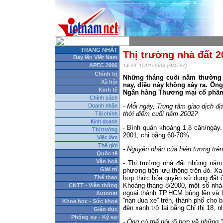
TRANG NHẤT
Thị trường nhà đất 
Bay lên Việt Nam
APEC 2006
14:09' 11/01/2003 (GMT+7)
Chính trị
Những tháng cuối năm thường 
Xã hội
nay, điều này không xảy ra. Ôn
Kinh tế
Ngân hàng Thương mại cổ phần Á
Chính sách
Doanh nhân
- Mỗi ngày, Trung tâm giao dịch đ
thời điểm cuối năm 2002?
Tài chính
Kinh doanh
- Bình quân khoảng 1,8 căn/ngày.
Thị trường
2001, chỉ bằng 60-70%.
Việc làm
Thế giới
- Nguyên nhân của hiện tượng trê
Quốc tế
Văn hoá
- Thị trường nhà đất những năm
Giải trí
phương tiện lưu thông trên đó. X
Thể thao
hợp thức hóa quyền sử dụng đất ở
Khoảng tháng 8/2000, một số nhà đ
CNTT - Viễn thông
ngoại thành TP.HCM bùng lên và l
Autonet
''nạn đua xe'' trên, thành phố cho
Khoa học - Sức khoẻ
đèn xanh trở lại bằng Chỉ thị 18, nh
Giáo dục
Phóng sự - Ký sự
- Ông có thể nói rõ hơn về những ''