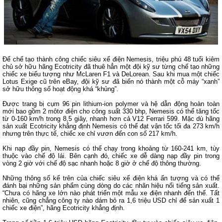
Để chế tạo thành công chiếc siêu xế điện Nemesis, triệu phú 48 tuổi kiêm
chủ sở hữu hãng Ecotricity đã thuê hẳn một đội kỹ sư từng chế tạo những
chiếc xe biểu tượng như McLaren F1 và DeLorean. Sau khi mua một chiếc
Lotus Exige cũ trên eBay, đội kỹ sư đã biến nó thành một cỗ máy “xanh”
sở hữu thông số hoạt động khá “khủng”.
Được trang bị cụm 96 pin lithium-ion polymer và hệ dẫn động hoàn toàn
mới bao gồm 2 môtơ điện cho công suất 330 bhp, Nemesis có thể tăng tốc
từ 0-160 km/h trong 8,5 giây, nhanh hơn cả V12 Ferrari 599. Mặc dù hãng
sản xuất Ecotricity khẳng định Nemesis có thể đạt vận tốc tối đa 273 km/h
nhưng trên thực tế, chiếc xe chỉ vươn đến con số 217 km/h.
Khi nạp đầy pin, Nemesis có thể chạy trong khoảng từ 160-241 km, tùy
thuộc vào chế độ lái. Bên cạnh đó, chiếc xe dễ dàng nạp đầy pin trong
vòng 2 giờ với chế độ sạc nhanh hoặc 8 giờ ở chế độ thông thường.
Những thông số kể trên của chiếc siêu xế điện khá ấn tượng và có thể
đánh bại những sản phẩm cùng dòng do các nhãn hiệu nổi tiếng sản xuất.
“Chưa có hãng xe lớn nào phát triển một mẫu xe điện nhanh đến thế. Tất
nhiên, cũng chẳng công ty nào dám bỏ ra 1,6 triệu USD chỉ để sản xuất 1
chiếc xe điện”, hãng Ecotricity khẳng định.