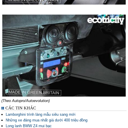
(Theo Autopro/Autoevolution
)
CÁC TIN KHÁC
Lamborghini trình làng mẫu siêu sang mới
Những xe đáng mua nhất giá dưới 400 triệu đồng
Long lanh BMW Z4 mui bạc