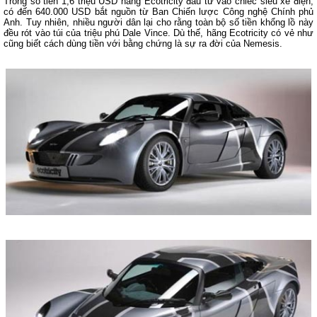
Trong số tiền 1,6 triệu USD hãng Ecotricity đầu tư vào chiếc siêu xe điện,
có đến 640.000 USD bắt nguồn từ Ban Chiến lược Công nghệ Chính phủ
Anh. Tuy nhiên, nhiều người dân lại cho rằng toàn bộ số tiền khổng lồ này
đều rót vào túi của triệu phú Dale Vince. Dù thế, hãng Ecotricity có vẻ như
cũng biết cách dùng tiền với bằng chứng là sự ra đời của Nemesis.