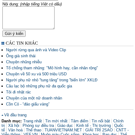
Nội dung:
(nhập tiếng Việt có dấu)
CÁC TIN KHÁC
Người rừng qua ảnh và Video Clip
Ông già sinh thái
Chuyện nhũng nhiễu
Tổ chống tham nhũng: "Mô hình hay, cần nhân rộng"
Chuyện về 50 xu và 500 triệu USD
Người phụ nữ nhỏ ''tung tăng'' trong ''biển lớn'' XKLĐ
Câu lạc bộ những phụ nữ đa quốc gia
Tôi đi nhặt rác
Chuyện của một nữ doanh nhân
Cồn Cỏ - “đảo giấu vàng”
Về đầu trang
Danh mục:
Trang nhất
Tin mới nhất
Tâm điểm
Tin nổi bật
Chính
trị
Xã hội
Phóng sự điều tra
Giáo dục
Kinh tế - Thị trường
Quốc
tế
Văn hoá
Thể thao
TUANVIETNAM.NET
GIẢI TRÍ 2SAO
CNTT -
Viễn thông
VEF.VN
Muôn màu Cuộc sống
Khoa học
Bạn đọc
Thế