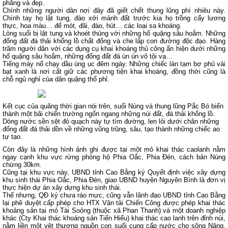
phẳng và đẹp.
Chính những người dân nơi đây đã giết chết thung lũng phì nhiêu này.
Chính tay họ lật tung, đào xới mảnh đất trước kia họ trồng cấy lương
thực, hoa màu… để mót, đãi, đào, hút… các loại sa khoáng.
Lòng suối bị lật tung và khoét thủng với những hố quặng sâu hoắm. Những
đống đất đá thải khổng lồ chất đống và che lấp con đường độc đạo. Hàng
trăm người dân với các dụng cụ khai khoáng thủ công ẩn hiện dưới những
hố quặng sâu hoắm, những đống đất đá ùn ùn vô tội vạ…
Tiếng máy nổ chạy dầu ùng ục đêm ngày. Những chiếc lán tạm bợ phủ vải
bạt xanh là nơi cất giữ các phương tiện khai khoáng, đồng thời cũng là
chỗ ngủ nghỉ của dân quặng thổ phỉ.
Kết cục của quãng thời gian nói trên, suối Nùng và thung lũng Pắc Bó biến
thành một bãi chiến trường ngổn ngang những núi đất, đá thải khổng lồ.
Dòng nước sền sệt đỏ quạch này tự tìm đường, len lỏi dưới chân những
đống đất đá thải dồn về những vũng trũng, sâu, tạo thành những chiếc ao
tự tạo.
Còn đây là những hình ảnh ghi được tại một mỏ khai thác caolanh nằm
ngay cạnh khu vực rừng phòng hộ Phia Oắc, Phia Đén, cách bản Nùng
chừng 30km.
Cũng tại khu vực này, UBND tỉnh Cao Bằng ký Quyết định việc xây dựng
khu sinh thái Phia Oắc, Phia Đén, giao UBND huyện Nguyên Bình là đơn vị
thực hiện dự án xây dựng khu sinh thái.
Thế nhưng, QĐ ký chưa ráo mực, cũng vẫn lãnh đạo UBND tỉnh Cao Bằng
lại phê duyệt cấp phép cho HTX Vận tải Chiến Công được phép khai thác
khoảng sản tại mỏ Tài Soỏng (thuộc xã Phan Thanh) và một doanh nghiệp
khác (Cty Khai thác khoáng sản Tiến Hiếu) khai thác cao lanh trên đỉnh núi,
nằm liền một vệt thượng nguồn con suối cung cấp nước cho sông Năng,