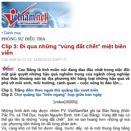
Danh mục
PHÓNG SỰ ĐIỀU TRA
Clip 3: Đi qua những "vùng đất chết" miệt biên
viễn
Cập nhật lúc 07:23, 14/05/2010 (GMT+7)
-
Cao Bằng là tỉnh miền núi đang đau đầu nhất trong việc đối
mặt giải quyết những hậu quả nghiêm trọng của ngành công nghiệp
khai thác khoáng sản tại địa phương khi hàng loạt những hậu quả về
phá vỡ môi sinh, môi trường, cảnh quan – cuộc sống bị đảo lộn…
Clip 1: Trắ
ng đêm theo ngựa thồ quặng lậu vượt biên
Clip 2:
Chợ quặng lậu "hiên ngang" họp giữa ban ngày
[video(16005)]
Những hình ảnh này được nhóm PV VietNamNet ghi tại Bản Nùng (thôn
Pắc Pó, xã Thể Dục, huyện Nguyên Bình, tỉnh Cao Bằng). Vùng đất này có
thể gọi tên là những "vùng đất chết", bởi nó tan hoang hơn những gì mà
các phương tiện thông tin đã từng phản ánh.
Và, càng khó có thể tin được rằng, trước đấy, nó là một thung lũng bằng