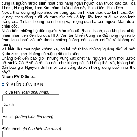
cũng là nguồn nước sinh hoạt cho hàng ngàn người dân thuộc các xã Hoa
Thám, Hưng Đạo, Tam Kim nằm dưới chân dãy Phia Oắc, Phia Đén.
Nước thải công nghiệp phục vụ trong quá trình khai thác cao lanh của đơn
vị này, theo dòng suối và mưa rửa trôi đã lấp đầy lòng suối, và cao lanh
trắng xóa đã làm hoang hóa những vạt ruộng của bà con người Mán dưới
chân dốc.
Nhãn tiền, những hộ dân người Mán của xã Phan Thanh, sau khi phải chấp
nhận nhận tiền đền bù của HTX Vận tải Chiến Công và đất nông nghiệp bị
“cao lanh hóa” đã trở thành những “nông dân danh nghĩa” vì không có
ruộng.
Và biết đâu một ngày không xa, họ lại trở thành những "quặng tặc" vì một
lý do đơn giản: không có ruộng để sinh sống
Chẳng biết đến bao giờ, những vùng đất chết tại Nguyên Bình mới được
hồi sinh? Có lẽ sẽ là rất lâu nêu như không nói là không thể. Và, không biết
đến bao giờ Nguyên Bình mới cứu sống được những dòng suối như thế
này?
Nhóm PV Điều tra
Ý KIẾN CỦA BẠN
Họ và tên:
(cần phải nhập)
Địa chỉ:
Email:
(không hiện lên trang)
Điện thoại:
(không hiện lên trang)