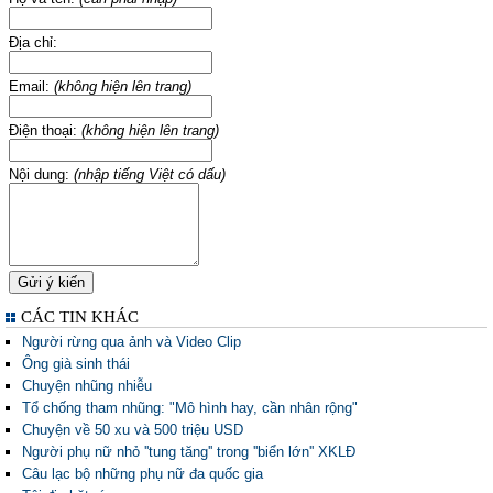
Địa chỉ:
Email:
(không hiện lên trang)
Điện thoại:
(không hiện lên trang)
Nội dung:
(nhập tiếng Việt có dấu)
CÁC TIN KHÁC
Người rừng qua ảnh và Video Clip
Ông già sinh thái
Chuyện nhũng nhiễu
Tổ chống tham nhũng: "Mô hình hay, cần nhân rộng"
Chuyện về 50 xu và 500 triệu USD
Người phụ nữ nhỏ ''tung tăng'' trong ''biển lớn'' XKLĐ
Câu lạc bộ những phụ nữ đa quốc gia