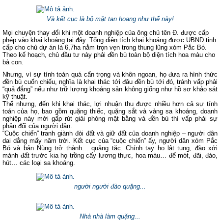
Và kết cục là bộ mặt tan hoang như thế này!
Mọi chuyện thay đổi khi một doanh nghiệp của ông chủ tên Đ. được cấp
phép vào khai khoáng tại đây. Tổng diện tích khai khoáng được UBND tỉnh
cấp cho chủ dự án là 6,7ha nằm trọn vẹn trong thung lũng xóm Pắc Bó.
Theo kế hoạch, chủ đầu tư này phải đền bù toàn bộ diện tích hoa màu cho
bà con.
Nhưng, vì sự tính toán quá cẩn trọng và khôn ngoan, họ đưa ra hình thức
đền bù cuốn chiếu, nghĩa là khai thác tới đâu đền bù tới đó, tránh vấp phải
“quả đắng” nếu như trữ lượng khoáng sản không giống như hồ sơ khảo sát
kỹ thuật.
Thế nhưng, đến khi khai thác, lợi nhuận thu được nhiều hơn cả sự tính
toán của họ, bao gồm quặng thiếc, quặng sắt và vàng sa khoáng, doanh
nghiệp này mới gấp rút giải phóng mặt bằng và đền bù thì vấp phải sự
phản đối của người dân.
“Cuộc chiến” tranh giành đòi đất và giữ đất của doanh nghiệp – người dân
dai dẳng mấy năm trời. Kết cục của “cuộc chiến” ấy, người dân xóm Pắc
Bó và bản Nùng trở thành… quặng tặc. Chính tay họ lật tung, đào xới
mảnh đất trước kia họ trồng cấy lương thực, hoa màu… để mót, đãi, đào,
hút… các loại sa khoáng.
người người đào quặng...
Nhà nhà làm quặng...