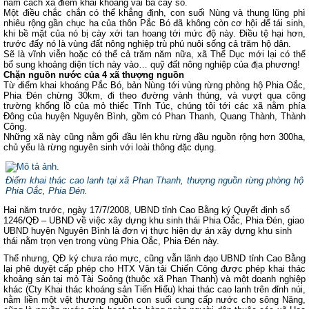
nằm cách xa điểm khai khoáng vài ba cây số.
Một điều chắc chắn có thể khẳng định, con suối Nùng và thung lũng phì
nhiêu rộng gần chục ha của thôn Pắc Bó đã không còn cơ hội để tái sinh,
khi bề mặt của nó bị cày xới tan hoang tới mức độ này. Điều tệ hại hơn,
trước đấy nó là vùng đất nông nghiệp trù phú nuôi sống cả trăm hộ dân.
Sẽ là vĩnh viễn hoặc có thể cả trăm năm nữa, xã Thể Dục mới lại có thể
bổ sung khoảng diện tích này vào… quỹ đất nông nghiệp của địa phương!
Chặn nguồn nước của 4 xã thượng nguồn
Từ điểm khai khoáng Pắc Bó, bản Nùng tới vùng rừng phòng hộ Phia Oắc,
Phia Đén chừng 30km, đi theo đường vành thúng, và vượt qua công
trường khổng lồ của mỏ thiếc Tĩnh Túc, chúng tôi tới các xã nằm phía
Đông của huyện Nguyên Bình, gồm có Phan Thanh, Quang Thành, Thành
Công.
Những xã này cũng nằm gối đầu lên khu rừng đầu nguồn rộng hơn 300ha,
chủ yếu là rừng nguyên sinh với loài thông đặc dụng.
Điểm khai thác cao lanh tại xã Phan Thanh, thượng nguồn rừng phòng hộ
Phia Oắc, Phia Đén.
Hai năm trước, ngày 17/7/2008, UBND tỉnh Cao Bằng ký Quyết định số
1246/QĐ – UBND về việc xây dựng khu sinh thái Phia Oắc, Phia Đén, giao
UBND huyện Nguyên Bình là đơn vị thực hiện dự án xây dựng khu sinh
thái nằm trọn vẹn trong vùng Phia Oắc, Phia Đén này.
Thế nhưng, QĐ ký chưa ráo mực, cũng vẫn lãnh đạo UBND tỉnh Cao Bằng
lại phê duyệt cấp phép cho HTX Vận tải Chiến Công được phép khai thác
khoảng sản tại mỏ Tài Soỏng (thuộc xã Phan Thanh) và một doanh nghiệp
khác (Cty Khai thác khoáng sản Tiến Hiếu) khai thác cao lanh trên đỉnh núi,
nằm liền một vệt thượng nguồn con suối cung cấp nước cho sông Năng,