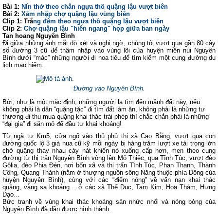
Bài 1:
Nín thở theo chân ngựa thồ quặng lậu vượt biên
Bài 2:
Xâm nhập chợ quặng lậu vùng biên
Clip 1: Trắ
ng đêm theo ngựa thồ quặng lậu vượt biên
Clip 2:
Chợ quặng lậu "hiên ngang" họp giữa ban ngày
Tan hoang Nguyên Bình
Đi giữa những ánh mắt dò xét và nghi ngờ, chúng tôi vượt qua gần 80 cây
số đường 3 cũ để thâm nhập vào vùng lõi của huyện miền núi Nguyên
Bình dưới “mác” những người đi hoa tiêu để tìm kiếm một cung đường du
lịch mạo hiểm.
Đường vào Nguyên Bình.
Bởi, như là một mặc định, những người lạ tìm đến mảnh đất này, nếu
không phải là dân “quặng tặc”
đi tìm đất làm ăn, không phải là những tư
thương đi thu mua quặng khai thác trái phép thì chắc chắn phải là những
“đại gia” đi săn mỏ để đầu tư khai khoáng!
Từ ngã tư Km5, cửa ngõ vào thủ phủ thị xã Cao Bằng, vượt qua con
đường quốc lộ 3 già nua cũ kỹ mỗi ngày bị hàng trăm lượt xe tải trọng lớn
chở quặng thay nhau cày nát khiến nó xuống cấp hơn, men theo cung
đường từ thị trấn Nguyên Bình vòng lên Mỏ Thiếc, qua Tĩnh Túc, vượt đèo
Gôlia, đèo Phia Đén, nơi bốn xã và thị trấn Tĩnh Túc, Phan Thanh, Thành
Công, Quang Thành (nằm ở thượng nguồn sông Năng thuộc phía Đông của
huyện Nguyên Bình), cùng với các “điểm nóng” về vấn nạn khai thác
quặng, vàng sa khoáng… ở các xã Thể Dục, Tam Kim, Hoa Thám, Hưng
Đạo…
Bức tranh về vùng khai thác khoáng sản nhức nhối và nóng bỏng của
Nguyên Bình đã dần được hình thành.