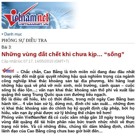
Danh mục
PHÓNG SỰ ĐIỀU TRA
Bài 3:
Những vùng đất chết khi chưa kịp… “sống”
Cập nhật lúc 07:17, 14/05/2010 (GMT+7)
– Chắc chắn, Cao Bằng là tỉnh miền núi đang đau đầu nhất
trong việc đối mặt giải quyết những hậu quả nghiêm trọng của ngành
công nghiệp khai thác khoáng sản tại địa phương, khi hàng loạt
những hậu quả về phá vỡ môi sinh, môi trường, cảnh quan – cuộc
sống bị đảo lộn…; vấn nạn khai thác khoáng sản thổ phỉ và xuất lậu
quặng thô sang Trung Quốc qua con đường tiểu ngạch.
Đó là điều dễ hiểu, khi có thời điểm, trong một ngày Cao Bằng ban
hành tới… 4 văn bản xử lý, dừng mỏ, đình chỉ sản xuất… những đơn
vị khai thác khoáng sản do chính họ ký quyết định cấp phép, bởi họ
hiểu, vấn nạn ấy phải được xử lý không thể chậm trễ hơn!
Phóng viên VietNamNet đã có cuộc xâm nhập gần 10 ngày trong lòng
vùng đất quặng để tái hiện phần nào bức tranh nhức nhối về thực
trạng nói trên. Và có những điều, chúng tôi dám khẳng định, chính
lãnh đạo của Cao Bằng cũng chưa bao giờ biết đến…