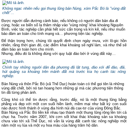
Không ngạc nhiên nếu gọi thung lũng bản Nùng, xóm Pắc Bó là "vùng đất
chết"...
Được người dẫn đường cảnh báo, nếu không có người dân bản địa đi
cùng, hoặc xe biển số lạ thâm nhập vào “vùng nóng” khai khoáng Nguyên
Bình, việc tác nghiệp cần phải hết sức cẩn trọng và kín kẽ, nếu như muốn
bảo đảm an toàn cho tính mạng và… phương tiện tác nghiệp.
Để thận trọng hơn, chúng tôi quyết định chọn ngày mưa, với lô-gic hồn
nhiên, rằng thời gian đó, các điểm khai khoáng sẽ nghỉ làm, và như thế sẽ
đảm bảo an toàn hơn cho mình.
Nhưng, điều đó là không đúng với quy luật đào bới ở vùng đất này…
Chính tay những người dân địa phương đã lật tung, đào xới để đào, đãi,
hút quặng sa khoáng trên mảnh đất mà trước kia họ canh tác nông
nghiệp.
Bản Nùng và thôn Pắc Bó (xã Thể Dục) hoàn toàn có thể gọi tên là những
vùng đất chết, bởi nó tan hoang hơn những gì mà các phương tiện thông
tin đã từng phản ánh.
Cũng khó có thể tin được rằng, trước đấy, nó là một thung lũng bằng
phẳng và đẹp với một con suối hiền lành, mềm mại như bất kỳ con suối
nào được hình thành ở vùng địa hình núi đá cax-tơ của vùng Đông Bắc.
Bản Nùng và Pắc Bó liền kề nhau tạo thành một thung lũng rộng lên tới cả
chục ha. Trước năm 2007, khi cơn sốt khai thác khoáng sản sa khoáng
chưa vào tới xã Thể Dục, nó vẫn là vùng đất canh tác nông nghiệp một
năm một vụ lúa và một vụ hoa màu của hàng trăm hộ dân.