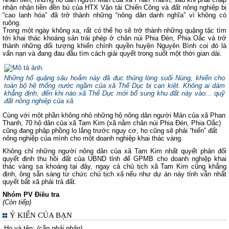
nhận nhận tiền đền bù của HTX Vận tải Chiến Công và đất nông nghiệp bị
“cao lanh hóa” đã trở thành những “nông dân danh nghĩa” vì không có
ruộng.
Trong một ngày không xa, rất có thể họ sẽ trở thành những quặng tặc tìm
tới khai thác khoáng sản trái phép ở chân núi Phia Đén, Phia Oắc và trở
thành những đối tượng khiến chính quyền huyện Nguyên Bình coi đó là
vấn nạn và đang đau đầu tìm cách giải quyết trong suốt một thời gian dài.
Những hố quặng sâu hoắm này đã đục thủng lòng suối Nùng, khiến cho
toàn bộ hệ thống nước ngầm của xã Thế Dục bị cạn kiệt. Không ai dám
khẳng định, đến khi nào xã Thể Dục mới bổ sung khu đất này vào... quỹ
đất nông nghiệp của xã.
Cùng với một phần không nhỏ những hộ nông dân người Mán của xã Phan
Thanh, 70 hộ dân của xã Tam Kim (xã nằm chân núi Phia Đén, Phia Oắc)
cũng đang phập phồng lo lắng trước nguy cơ, họ cũng sẽ phải “hiến” đất
nông nghiệp của mình cho một doanh nghiệp khai thác vàng.
Không chỉ những người nông dân của xã Tam Kim nhất quyết phản đối
quyết định thu hồi đất của UBND tỉnh để GPMB cho doanh nghiệp khai
thác vàng sa khoáng tại đây, ngay cả chủ tịch xã Tam Kim cũng khẳng
định, ông sẵn sàng từ chức chủ tịch xã nếu như dự án này tỉnh vẫn nhất
quyết bắt xã phải trả đất.
Nhóm PV Điều tra
(Còn tiếp)
Ý KIẾN CỦA BẠN
Họ và tên:
(cần phải nhập)