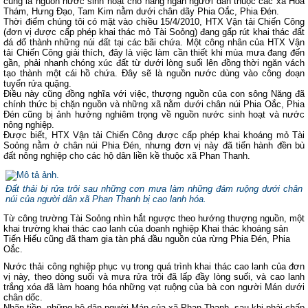
cũng là nguồn nước sinh hoạt cho hàng ngàn người dân thuộc các xã Hoa
Thám, Hưng Đạo, Tam Kim nằm dưới chân dãy Phia Oắc, Phia Đén.
Thời điểm chúng tôi có mặt vào chiều
15/4/2010
, HTX Vận tải Chiến Công
(đơn vị được cấp phép khai thác mỏ Tài Soỏng) đang gấp rút khai thác đất
đá đổ thành những núi đất tại các bãi chứa. Một công nhân của HTX Vận
tải Chiến Công giải thích, đây là việc làm cần thiết khi mùa mưa đang đến
gần, phải nhanh chóng xúc đất từ dưới lòng suối lên đồng thời ngăn vách
tạo thành một cái hồ chứa. Đây sẽ là nguồn nước dùng vào công đoạn
tuyển rửa quặng.
Điều này cũng đồng nghĩa với việc, thượng nguồn của con sông Năng đã
chính thức bị chặn nguồn và những xã nằm dưới chân núi Phia Oắc, Phia
Đén cũng bị ảnh hưởng nghiêm trọng về nguồn nước sinh hoạt và nước
nông nghiệp.
Được biết, HTX Vận tải Chiến Công được cấp phép khai khoáng mỏ Tài
Soỏng nằm ở chân núi Phia Đén, nhưng đơn vị này đã tiến hành đền bù
đất nông nghiệp cho các hộ dân liền kề thuộc xã Phan Thanh.
Đất thải bị rửa trôi sau những cơn mưa làm những đám ruộng dưới chân
núi của người dân xã Phan Thanh bị cao lanh hóa.
Từ công trường Tài Soỏng nhìn hắt ngược theo hướng thượng nguồn, một
khai trường khai thác cao lanh của doanh nghiệp Khai thác khoáng sản
Tiến Hiếu cũng đã tham gia tàn phá đầu nguồn của rừng Phia Đén, Phia
Oắc.
Nước thải công nghiệp phục vụ trong quá trình khai thác cao lanh của đơn
vị này, theo dòng suối và mưa rửa trôi đã lấp đầy lòng suối, và cao lanh
trắng xóa đã làm hoang hóa những vạt ruộng của bà con người Mán dưới
chân dốc.
Nhãn tiền, những hộ dân người Mán của xã Phan Thanh, sau khi phải chấp