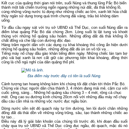
Kết cục của quãng thời gian nói trên, suối Nùng và thung lũng Pắc Bó biến
thành một bãi chiến trường ngổn ngang những núi đất, đá thải khổng lồ,
cùng những vũng nước tù đọng như những chiếc ao lớn, xanh lét hóa chất
thủy ngân sử dụng trong quá trình chưng đãi vàng, trâu bò không dám
uống.
Từ đầu cầu ngay sát với trụ sở UBND xã Thể Dục, con suối Nùng dẫn ra
điểm khai quặng Pắc Bó dài chừng 2km. Lòng suối bị lật tung và khoét
thủng với những hố quặng sâu hoắm. Những đống đất đá thải khổng lồ
chất đống và che lấp con đường độc đạo.
Hàng trăm người dân với các dụng cụ khai khoáng thủ công ẩn hiện dưới
những hố quặng sâu hoắm, những đống đất đá ùn ùn vô tội vạ…
Tiếng máy nổ chạy dầu gào khản tiếng đêm ngày. Những chiếc lán tạm bợ
phủ vải bạt xanh là nơi cất giữ các phương tiện khai khoáng, đồng thời
cũng là chỗ ngủ nghỉ của dân quặng thổ phỉ.
Địa điểm này trước đây có tên là suối Nùng.
Cảnh tượng tan hoang không kém khi chúng tôi đặt chân tới thôn Pắc Bó.
Chừng vài chục người dân chia thành 3, 4 nhóm đang mải mê, cặm cụi với
cuốc xẻng, sàng… Những hố quặng sâu chừng 3 – 4 mét, rộng cả chục
mét. Ống cao su đường kính chừng 20cm nối với những đầu máy nổ chạy
dầu cáu cẳn nhả ra những vộc nước đục ngầu bùn.
Dòng nước sền sệt đỏ quạch này tự tìm đường, len lỏi dưới chân những
đống đất đá thải dồn về những vũng trũng, sâu, tạo thành những chiếc ao
tự tạo…
Điều này đã lý giải băn khoăn của chúng tôi trước đó, khi đoạn đầu suối
chảy qua trụ sở UBND xã Thể Dục cũng đục ngầu, đỏ quạch, mặc dù nó