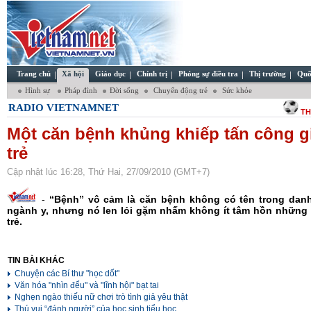
Trang chủ
Xã hội
Giáo dục
Chính trị
Phóng sự điều tra
Thị trường
Quố
Hình sự
Pháp đình
Đời sống
Chuyển động trẻ
Sức khỏe
RADIO VIETNAMNET
TH
Một căn bệnh khủng khiếp tấn công g
trẻ
Cập nhật lúc 16:28, Thứ Hai, 27/09/2010 (GMT+7)
-
“Bệnh” vô cảm là căn bệnh không có tên trong dan
ngành y, nhưng nó len lỏi gặm nhấm không ít tâm hồn những
trẻ.
TIN BÀI KHÁC
Chuyện các Bí thư "học dốt"
Văn hóa "nhìn đểu" và "lĩnh hội" bạt tai
Nghẹn ngào thiếu nữ chơi trò tình giả yêu thật
Thú vui “đánh người” của học sinh tiểu học