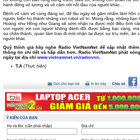
hành động vô lương và vô cảm với nỗi đau của người khác…
Bệnh vô cảm vô cùng đáng sợ, để lâu ngày sẽ gặm nhấm tâm hồn c
người, biến họ thành những con robot vô tri. Mong rằng, những bạn 
Hoàng như Hồng như Giang sẽ sớm nhận ra được một điều tình cả
con người với con người không đánh đổi được bằng bạc vàng, mà 
sự chân thành, quan tâm trao đi mới nhận lại được sự trìu mến, ân 
người khác
Quý thính giả hãy nghe Radio VietNamNet để cập nhật thêm
thông tin chi tiết và hấp dẫn hơn. Radio VietNamNet phát són
ngày tại địa chỉ
www.vietnamnet.vn/radiovnn
.
T.A
(Thực hiện)
Gửi cho bạn bè
In tin này
Chia sẻ
Ý KIẾN CỦA BẠN
Họ và tên:
(cần phải nhập)
Địa chỉ: