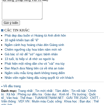
CÁC TIN KHÁC
Phái đẹp đau buồn vì Hoàng tử Anh đính hôn
10 nghề khiến bạn dễ "ế"
Ngắm cảnh huy hoàng chào đón Giáng sinh
Chiêm ngưỡng cây hoa trăm năm mới nở
Giả bác sĩ nữ để "sờ" ngực bệnh nhân
13 tuổi, bị hiếp vì đi nhờ xe người lạ
Phát hiện một nông dân cho vịt "xài" ma túy
Đan Mạch đưa Nàng tiên cá về nhà an toàn
Ngắm siêu mẫu lừng danh không trang điểm
Nhân viên ngân hàng đấu súng quyết tử với khách
Về đầu trang
Danh mục:
Trang nhất
Tin mới nhất
Tâm điểm
Tin nổi bật
Chính
trị
Xã hội
Phóng sự điều tra
Giáo dục
Kinh tế - Thị trường
Quốc
tế
Văn hoá
Thể thao
TUANVIETNAM.NET
GIẢI TRÍ 2SAO
CNTT -
Viễn thông
VEF.VN
Muôn màu Cuộc sống
Khoa học
Bạn đọc
Thế
giới ảnh