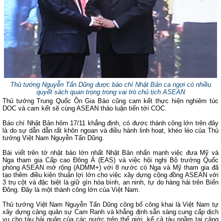
Thủ tướng Nguyễn Tấn Dũng được báo chí Nhật Bản ca ngợi có nhiều
quyết sách quan trọng trong vai trò chủ tịch ASEAN
Thủ tướng Trung Quốc Ôn Gia Bảo cũng cam kết thực hiện nghiêm túc
DOC và cam kết sẽ cùng ASEAN thảo luận tiến tới COC.
Báo chí Nhật Bản hôm 17/11 khẳng định, có đươc thành công lớn trên đây
là do sự dẫn dẵn rất khôn ngoan và điều hành linh hoạt, khéo léo của Thủ
tướng Việt Nam Nguyễn Tấn Dũng.
Bài viết trên tờ nhật báo lớn nhất Nhật Bản nhấn mạnh việc đưa Mỹ và
Nga tham gia Cấp cao Đông Á (EAS) và việc hội nghị Bộ trưởng Quốc
phòng ASEAN mở rộng (ADMM+) với 8 nước có Nga và Mỹ tham gia đã
tạo thêm điều kiện thuận lợi lớn cho việc xây dựng cộng đồng ASEAN với
3 trụ cột và đặc biệt là giữ gìn hòa bình, an ninh, tự do hàng hải trên Biển
Đông. Đây là một thành công lớn của Việt Nam.
Thủ tướng Việt Nam Nguyễn Tấn Dũng công bố công khai là Việt Nam tự
xây dựng cảng quân sự Cam Ranh và khẳng định sẵn sàng cung cấp dịch
vụ cho tàu hải quân của các nước trên thế giới, kể cả tàu ngầm tại cảng