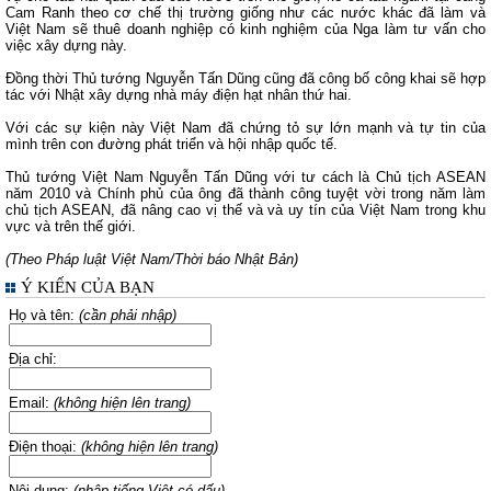
Cam Ranh theo cơ chế thị trường giống như các nước khác đã làm và
Việt Nam sẽ thuê doanh nghiệp có kinh nghiệm của Nga làm tư vấn cho
việc xây dựng này.
Đồng thời Thủ tướng Nguyễn Tấn Dũng cũng đã công bố công khai sẽ hợp
tác với Nhật xây dựng nhà máy điện hạt nhân thứ hai.
Với các sự kiện này Việt Nam đã chứng tỏ sự lớn mạnh và tự tin của
mình trên con đường phát triển và hội nhập quốc tế.
Thủ tướng Việt Nam Nguyễn Tấn Dũng với tư cách là Chủ tịch ASEAN
năm 2010 và Chính phủ của ông đã thành công tuyệt vời trong năm làm
chủ tịch ASEAN, đã nâng cao vị thế và và uy tín của Việt Nam trong khu
vực và trên thế giới.
(Theo Pháp luật Việt Nam/Thời báo Nhật Bản)
Ý KIẾN CỦA BẠN
Họ và tên:
(cần phải nhập)
Địa chỉ:
Email:
(không hiện lên trang)
Điện thoại:
(không hiện lên trang)
Nội dung:
(nhập tiếng Việt có dấu)