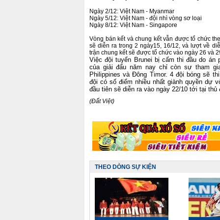
Ngày 2/12: Việt Nam - Myanmar
Ngày 5/12: Việt Nam - đội nhì vòng sơ loại
Ngày 8/12: Việt Nam - Singapore
Vòng bán kết và chung kết vẫn được tổ chức theo
sẽ diễn ra trong 2 ngày15, 16/12, và lượt về di
trận chung kết sẽ được tổ chức vào ngày 26 và 2
Việc đội tuyển Brunei bị cấm thi đầu do án 
của giải đấu năm nay chỉ còn sự tham gi
Philippines và Đông Timor. 4 đội bóng sẽ th
đội có số điểm nhiều nhất giành quyền dự v
đầu tiên sẽ diễn ra vào ngày 22/10 tới tại th
(Đất Việt)
THEO DÒNG SỰ KIỆN