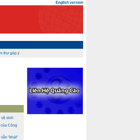
English version
 vệ sinh
h của Công
vẫn "khát"