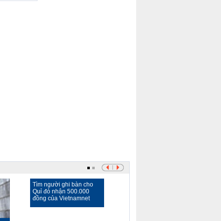
Previous
Next
Page
Page
Tìm người ghi bàn cho
Quỉ đỏ nhận 500.000
đồng của Vietnamnet