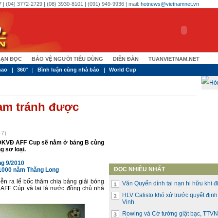
 | (04) 3772-2729 | (08) 3930-8101 | (091) 949-9936 | mail:
hotnews@vietnamnet.vn
ẠN ĐỌC
BẢO VỆ NGƯỜI TIÊU DÙNG
DIỄN ĐÀN
TUANVIETNAM.NET
hao
360°
Bình luận cùng nhà báo
World Cup
am tránh được
+7)
 ĐKVĐ AFF Cup sẽ nằm ở bảng B cùng
g sơ loại.
ng 9/2010
ĐỌC NHIỀU NHẤT
1000 năm Thăng Long
iễn ra lế bốc thăm chia bảng giải bóng
Văn Quyến dính tai nạn hi hữu khi đi
 AFF Cúp và lại là nước đồng chủ nhà
HLV Calisto khó xử trước quyết địn
Vinh
Rowing và Cờ tướng giật bạc, TTVN 