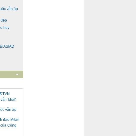
Quốc vẫn áp
h đẹp
ao huy
ại ASIAD
i ĐTVN
vẫn 'khát'
uốc vẫn áp
nh đạo Milan
h của Công