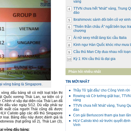
vàng
TTVN chưa hết "khát" vàng, Trung 
đảo
Ibrahimovic sánh đôi bên cô vợ xin
"Thiên thần châu Á" ngất bên bục tr
chương
Ái nữ sexy nhất làng túc cầu Italia
Kình ngư Hàn Quốc khóc như mưa t
Cầu thủ Man City đua nhau nổi loạn
Kỳ 1: Khi cầu thủ là đại gia
Phản hồi nhiều nhất
TIN MỚI NHẤT
ại vòng bảng là Singapore.
Thầy Tô 'gật đầu' cho Công Vinh rờ
 vòng đấu bảng sẽ có một loạt trận thi
Rowing và Cờ tướng giật bạc, TTVN 
hật Quốc vương Thái Lan, sự kiện có ý
vàng
 Chính vì vậy đại diện của Thái Lan đã
hi đấu vào ngày 5/12. Dù vấp phải sự
TTVN chưa hết 'khát' vàng, Trung Q
đề xuất của người Thái cũng đã được
đảo
 HLV Calisto gặp các đối thủ Singapore
Con gái Berlusconi tham gia ban lã
sơ loại. Bảng đấu này được đánh giá là
HLV Calisto khó xử trước quyết địn
donesia (hạt giống số 2), Thái Lan (3),
Vinh
tại vòng đấu bảng: