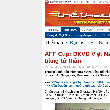
Đường dây nóng: (092) 345-7788 | (091) 356-4657
TIN TỨC
THỂ THAO
3G HOT
ẢNH
B
Bóng đá Việt Nam
Bóng đá quốc tế
Thể t
Thể thao
Đội tuyển Việt Nam
AFF Cup: ĐKVĐ Việt N
bảng tử thần
Cập nhật lúc 09:16, Thứ Năm, 16/09/2010 (GMT
Theo
kết quả bốc thăm vừa được công bố thì
với các đội Singapore, Myanmar và đội Nhì vòn
>>>
ĐT Việt Nam tăng 2 bậc trên BXH FIFA thá
>>>>
Văn Quyến nằm ngoài danh sách dự Cúp 
Chiều qua, tại khách sạn Sheraton Hà Nội đã d
đá AFF Suzuki Cup 2010. Với tư cách là ĐKVĐ
của giải, ĐTVN được xếp hạng hạt giống số 1.