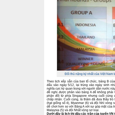
Đối thủ nặng ký nhất của Việt Nam t
Theo lịch xếp sẵn của ban tổ chức, bảng B của
đấu vào ngày 5/12, lại trùng vào ngày sinh n
nghĩa cực kỳ quan trọng với người dân nước này.
đề nghị được phân vào bảng A để không phải t
phản đối từ phía Singapore nhưng cuối cùng 
chấp nhận. Cuối cùng, lá thăm đã đưa thầy trò
(hạt giống số 4), Myanmar (6) và đội Nhì vòng 
dễ chơi hơn so với Bảng A với sự góp mặt của In
Malaysia (5) và đội Nhất vòng sơ loại.
Dưới đây là lịch thi đấu các trận của tuyển VN 