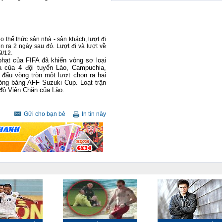
 thể thức sân nhà - sân khách, lượt đi
ễn ra 2 ngày sau đó. Lượt đi và lượt về
9/12.
phạt của FIFA đã khiến vòng sơ loại
a của 4 đội tuyển Lào, Campuchia,
i đấu vòng tròn một lượt chọn ra hai
òng bảng AFF Suzuki Cup. Loạt trận
ủ đô Viên Chăn của Lào.
Gửi cho bạn bè
In tin này