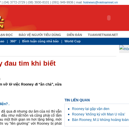
 | (04) 3772-2729 | (08) 3930-8101 | (091) 949-9936 | mail:
hotnews@vietnamnet.vn
ẠN ĐỌC
BẢO VỆ NGƯỜI TIÊU DÙNG
DIỄN ĐÀN
TUANVIETNAM.NET
hao
360°
Bình luận cùng nhà báo
World Cup
 đau tim khi biết
)
àm vỡ lở việc Rooney đi “ăn chả”, vừa
TIN LIÊN QUAN
diện?
.
Rooney lại gặp vận đen
đã qua đi nhưng dư âm của nó thì vẫn
Rooney ’không ký với Man U nữa’
i đấu như mất hồn và cũng phải cố lắm
 một thời gian im hơi lặng tiếng, mới
Bán Rooney, M.U khủng hoảng toàn
khi vụ “lên giường” với Rooney bị phát