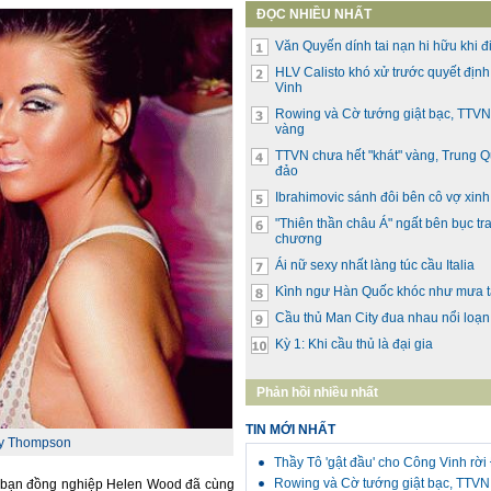
ĐỌC NHIỀU NHẤT
Văn Quyến dính tai nạn hi hữu khi đi
HLV Calisto khó xử trước quyết địn
Vinh
Rowing và Cờ tướng giật bạc, TTVN 
vàng
TTVN chưa hết "khát" vàng, Trung 
đảo
Ibrahimovic sánh đôi bên cô vợ xin
"Thiên thần châu Á" ngất bên bục tr
chương
Ái nữ sexy nhất làng túc cầu Italia
Kình ngư Hàn Quốc khóc như mưa t
Cầu thủ Man City đua nhau nổi loạn
Kỳ 1: Khi cầu thủ là đại gia
Phản hồi nhiều nhất
TIN MỚI NHẤT
y Thompson
Thầy Tô 'gật đầu' cho Công Vinh rờ
Rowing và Cờ tướng giật bạc, TTVN 
à bạn đồng nghiệp Helen Wood đã cùng