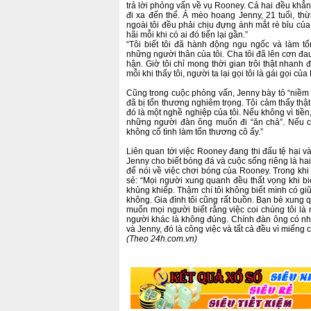
trả lời phỏng vấn về vụ Rooney. Cả hai đều khẳn
đi xa đến thế. Ả mèo hoang Jenny, 21 tuổi, thừ
ngoài tôi đều phải chịu đựng ánh mắt rè bỉu của
hãi mỗi khi có ai đó tiến lại gần.”
“Tôi biết tôi đã hành động ngu ngốc và làm t
những người thân của tôi. Cha tôi đã lên cơn đau 
hận. Giờ tôi chỉ mong thời gian trôi thật nhanh
mỗi khi thấy tôi, người ta lại gọi tôi là gái gọi củ
Cũng trong cuộc phỏng vấn, Jenny bày tỏ “niềm t
đã bị tổn thương nghiêm trọng. Tôi cảm thấy thật
đó là một nghề nghiệp của tôi. Nếu không vì tiền,
những người đàn ông muốn đi “ăn chả”. Nếu có
không cố tình làm tổn thương cô ấy.”
Liên quan tới việc Rooney đang thi đấu tệ hại và
Jenny cho biết bóng đá và cuộc sống riêng là ha
để nói về việc chơi bóng của Rooney. Trong khi 
sẻ: “Mọi người xung quanh đều thất vọng khi biết 
khủng khiếp. Thậm chí tôi không biết mình có giữ
không. Gia đình tôi cũng rất buồn. Bạn bè xung qu
muốn mọi người biết rằng việc coi chúng tôi l
người khác là không đúng. Chính đàn ông có nhu 
và Jenny, đó là công việc và tất cả đều vì miếng
(Theo 24h.com.vn)