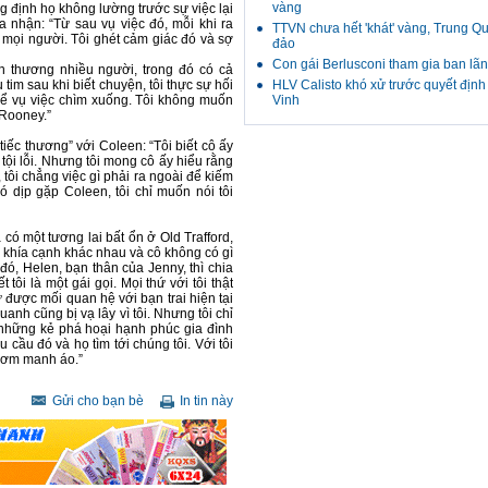
vàng
g định họ không lường trước sự việc lại
a nhận: “Từ sau vụ việc đó, mỗi khi ra
TTVN chưa hết 'khát' vàng, Trung Q
 mọi người. Tôi ghét cảm giác đó và sợ
đảo
Con gái Berlusconi tham gia ban lã
ổn thương nhiều người, trong đó có cả
tim sau khi biết chuyện, tôi thực sự hối
HLV Calisto khó xử trước quyết địn
 để vụ việc chìm xuống. Tôi không muốn
Vinh
a Rooney.”
iếc thương” với Coleen: “Tôi biết cô ấy
 tội lỗi. Nhưng tôi mong cô ấy hiểu rằng
 tôi chẳng việc gì phải ra ngoài để kiếm
 dịp gặp Coleen, tôi chỉ muốn nói tôi
 có một tương lai bất ổn ở Old Trafford,
i khía cạnh khác nhau và cô không có gì
đó, Helen, bạn thân của Jenny, thì chia
tôi là một gái gọi. Mọi thứ với tôi thật
 được mối quan hệ với bạn trai hiện tại
anh cũng bị vạ lây vì tôi. Nhưng tôi chỉ
à những kẻ phá hoại hạnh phúc gia đình
cầu đó và họ tìm tới chúng tôi. Với tôi
 cơm manh áo.”
Gửi cho bạn bè
In tin này