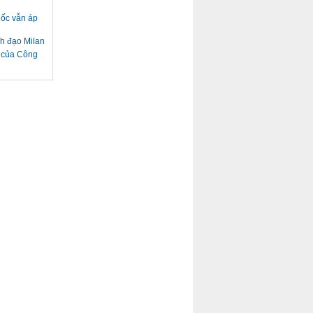
uốc vẫn áp
nh đạo Milan
h của Công