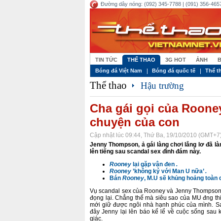
Đường dây nóng: (092) 345-7788 | (091) 356-4657
TIN TỨC
THỂ THAO
3G HOT
ẢNH
B
Bóng đá Việt Nam
Bóng đá quốc tế
Thể t
Thể thao
Hậu trường
Cha gái gọi của Rooney
chuyện của con
Cập nhật lúc 09:44, Thứ Ba, 19/10/2010 (GMT+7
Jenny Thompson, ả gái làng chơi lẳng lơ đã l
lên tiếng sau scandal sex đình đám này.
Rooney
lại gặp vận đen
.
Rooney
’không ký với Man U nữa’
.
Bán
Rooney
, M.U sẽ khủng hoảng toàn 
Vụ scandal sex của Rooney và Jenny Thompson 
đọng lại. Chẳng thế mà siêu sao của MU đng th
mới giữ được ngôi nhà hạnh phúc của mình. Sau
đây Jenny lại lên báo kể lể về cuộc sống sau 
giác.