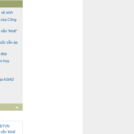
 vệ sinh
h của Công
vẫn "khát"
Quốc vẫn áp
h đẹp
ao huy
ại ASIAD
i ĐTVN
vẫn 'khát'