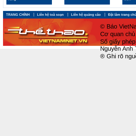
TRANG CHÍNH
Liên hệ toà soạn
Liên hệ quảng cáo
Đặt làm trang ch
© Báo VietNa
Cơ quan chủ 
Số giấy phé
Nguyễn Anh 
® Ghi rõ ngu