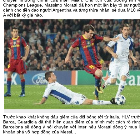
chuyển nhượng chính của Inter Milan. Chủ tịch của đương kim v
Champions League, Massimo Moratti đã hơn một lần bày tỏ sự ngư
dành cho tiền đạo người Argentina và từng thừa nhận, sẽ đưa M10 v
A với bất kỳ giá nào.
Trước khao khát không dấu giếm của đội bóng tới từ Italia, HLV trư
Barca, Guardiola đã thể hiện quan điểm của mình một cách rõ ràn
Barcelona sẽ đồng ý nói chuyện với Inter nếu Moratti đồng ý mua l
khoản phá vỡ hợp đồng của Messi…