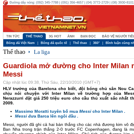
Đường dây nóng: (092) 345-7788 | (091) 356-4657 | (04) 3772-2729 | (08) 3930-8101 
TIN TỨC
THỂ THAO
3G HOT
ẢNH
BẠN ĐỌC
BẢO VỆ NGƯỜI TI
Bóng đá Việt Nam
Bóng đá quốc tế
Thể thao
360°
Bình luận cùng n
Thể thao
La liga
Guardiola mở đường cho Inter Milan
Messi
Cập nhật lúc 09:38, Thứ Sáu, 22/10/2010 (GMT+7)
HLV trưởng của Barelona cho biết, đội bóng chủ sân Nou C
chịu nói chuyện với Inter Milan về trường hợp của Mes
Nerazzurri đặt giá 250 triệu euro cho cầu thủ xuất sắc nhất th
2009.
Massimo Moratti tuyên bố mua
Messi
cho Inter Milan
.
Messi
đưa Barca lên ngôi đầu
.
Messi, người đã ghi cả hai bàn thắng cho các nhà đương kim vô đ
Ban Nha trong trận thắng 2-0 trước FC Copenhagen, đang là mụ