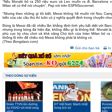
“Nếu Moratti bỏ ra 250 riệu euro và Leo muốn ra đi, Barcelona v
Milan sẽ có thể nói chuyện”, Pep nói trên ESPNSoccernet.
“Nhưng theo những gì tôi biết, Messi không hề muốn rời Nou Cam
kiến của các cầu thủ thì luôn có ý nghĩa quyết định trong chuyển nh
Đúng là Messi đã rất nhiều lần khẳng định tình yêu bất diệt với Bar
nhưng trong bóng đá hiện đại, không điều gì là không thể. Moratti là
phú cực kỳ chịu chơi và khả năng Chủ tịch của Inter Milan bỏ ra 
khổng lồ trên để chiêu mộ Messi không phải là không có.
(Theo Bongdaso.com)
Gửi cho bạn bè
In 
THEO DÒNG SỰ KIỆN
Đoàn TTVN lên đường
ĐT Việt Nam: Mạnh nhất
Rooney
dự ASIAD với khát vọng
trong lịch sử
nghiêm
vàng
kiến