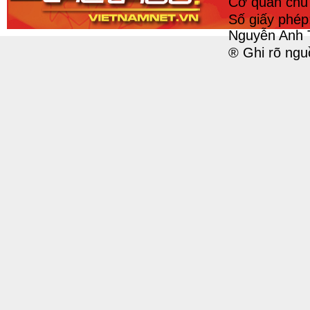
Cơ quan chủ 
Số giấy phé
Nguyễn Anh 
® Ghi rõ ngu