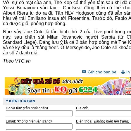
Với sự có mặt của anh, The Kop có thể yên tâm sau khi đã 
Yossi Benayoun vào tay… Chelsea, đồng thời có thể ch
Albert Riera tự do ra đi. Tân HLV Hodgson cũng đã sẵn sà
hậu vệ trái Emiliano Insua tới Fiorentina. Trước đó, Fabio A
đã được giải phóng hợp đồng.
Như vậy, Joe Cole là tân binh thứ 2 của Liverpool trong 
này, sau chân sút Milan Jovanovic người Serbia (từ C
Standard Liege). Đáng lưu ý là cả 2 bản hợp đồng mà The 
và sẽ ký đều là “hàng free”. Ở Merseyside, Joe Cole sẽ khoác
áo số 7 danh giá.
Theo VTC.vn
Gửi cho bạn bè
In 
Ý KIẾN CỦA BẠN
Họ và tên:
(cần phải nhập)
Địa chỉ:
Email:
(không hiện lên trang)
Điện thoại:
(không hiện lên trang)