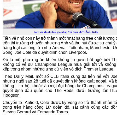
Joe Cole chính thức gia nhập "lữ đoàn đỏ". Ảnh: Getty
Tiền vệ nhỏ con này trở thành một “mặt hàng free chất lượng 
trên thị trường chuyển nhượng Anh và thu hút được sự chú ý
hàng loạt các ông lớn như Arsenal, Tottenham, Manchester Un
Song, Joe Cole đã quyết định chọn Liverpool.
Đó là một phương án khiến không ít người bất ngờ bởi T
không có vé dự Champions League mùa giải tới và khôn
xếp trong nhóm những ứng cử viên vô địch Premier League.
Theo Daily Mail, một số CLB Italia cũng đã liên hệ với Jo
nhưng ngôi sao 28 tuổi đã quyết định không xuất ngoại. Và 
không ít cơ hội khoác áo một đội bóng dự Champions Leagu
quyết định đầu quân cho The Reds, dưới trướng tân HL
Hodgson.
Chuyển tới Anfield, Cole được kỳ vọng sẽ trở thành nhân t
trọng trên hàng công Lữ đoàn đỏ, sát cánh cùng các đồ
Steven Gerrard và Fernando Torres.