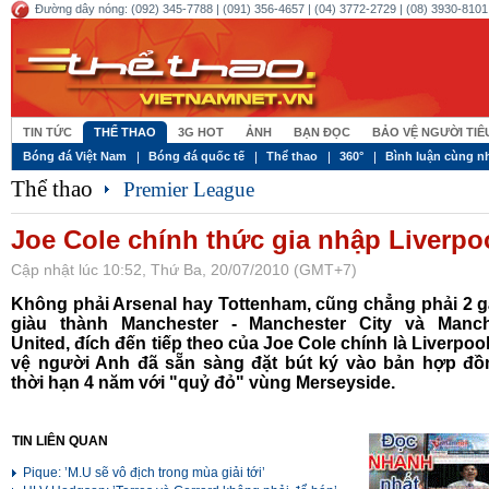
Đường dây nóng: (092) 345-7788 | (091) 356-4657 | (04) 3772-2729 | (08) 3930-8101 
TIN TỨC
THỂ THAO
3G HOT
ẢNH
BẠN ĐỌC
BẢO VỆ NGƯỜI TI
Bóng đá Việt Nam
Bóng đá quốc tế
Thể thao
360°
Bình luận cùng n
Thể thao
Premier League
Joe Cole chính thức gia nhập Liverpo
Cập nhật lúc 10:52, Thứ Ba, 20/07/2010 (GMT+7)
Không phải Arsenal hay Tottenham, cũng chẳng phải 2 
giàu thành Manchester - Manchester City và Manch
United, đích đến tiếp theo của Joe Cole chính là Liverpool
vệ người Anh đã sẵn sàng đặt bút ký vào bản hợp đồ
thời hạn 4 năm với "quỷ đỏ" vùng Merseyside.
TIN LIÊN QUAN
Pique: ’M.U sẽ vô địch trong mùa giải tới’