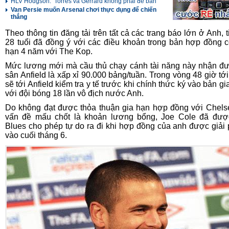
HLV Hodgson: ’Torres và Gerrard không phải để bán’
Van Persie muốn Arsenal chơi thực dụng để chiến
thắng
Theo thông tin đăng tải trên tất cả các trang báo lớn ở Anh, t
28 tuổi đã đồng ý với các điều khoản trong bản hợp đồng c
hạn 4 năm với The Kop.
Mức lương mới mà cầu thủ chạy cánh tài năng này nhận đư
sân Anfield là xấp xỉ 90.000 bảng/tuần. Trong vòng 48 giờ tới
sẽ tới Anfield kiểm tra y tế trước khi chính thức ký vào bản g
với đội bóng 18 lần vô địch nước Anh.
Do không đạt được thỏa thuận gia hạn hợp đồng với Chel
vấn đề mấu chốt là khoản lương bổng, Joe Cole đã đượ
Blues cho phép tự do ra đi khi hợp đồng của anh được giải
vào cuối tháng 6.