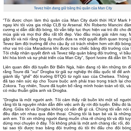
Tevez hiện đang giữ băng thủ quân của Man City
“Tôi được chọn làm thủ quân của Man City dưới thời HLV Mark 
ngay khi tôi vừa gia nhập CLB từ Arsenal. Khi Roberto Mancini đ
cương vị dẫn dắt đội bóng, tôi vẫn tiếp tục thực hiện vai trò đó cho đ
mùa giải và mọi thứ đều rất tốt đẹp. Vào đầu mùa giải năm nay, 
gặp tôi và nói rằng ông ấy muốn đưa ra một quyết định quan trọng 
Tevez làm đội trưởng để cho cậu ấy có trách nhiệm hơn với đội bóng
như vai trò của Maradona khi được trao chiếc băng đội trưởng của 
Tôi chấp nhận quyết định và Tevez tiếp quản băng đội trưởng, vì bầ
khí hòa bình và sự phát triển của Man City”, Sport Ivoire đã dẫn lời T
Liên quan đến đội tuyển Bờ Biển Ngà, hiện đang rộ lên những tin 
rằng Toure đã "xui" Drogba từ giã sự nghiệp thi đấu quốc tế để anh
giành lấy "ghế" đội trưởng ĐTQG từ ngôi sao của Chelsea. Thông 
đã tạo nên sức ép cho Toure buộc anh phải trao trọng trách lại cho
Zokora. Tuy nhiên, Toure đã tuyên bố rằng mình hoàn toàn vô tội, v
có mâu thuẫn giữa anh và Drogba.
“Drogba là một người anh. Tôi cảm thấy rất buồn khi một số người 
rằng tôi là nguyên nhân dẫn đến việc anh ấy rời đội tuyển. Điều đó l
đúng. Giữa tôi và Drogba không có vấn đề gì cả. Chúng tôi vẫn nói
đều đặn với nhau qua điện thoại. Chúng tôi là bạn bè và là nhữn
anh em. Tôi xin những người đang muốn chia rẽ chúng tôi và đội tu
dừng mọi chuyện ở đây. Tôi không phải là một anh chàng rắc rối, đó l
tại sao tôi được trao băng đội trưởng dù tôi thi đấu cho đội bón