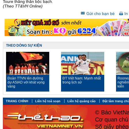
Toure thẳng thắn bộc bạch.
(Theo TT&VH Online)
Gửi cho bạn bè
In 
THEO DÒNG SỰ KIỆN
Đoàn TTVN lên đường
ĐT Việt Nam: Mạnh nhất
Rooney
dự ASIAD với khát vọng
trong lịch sử
nghiêm
vàng
kiến
TRANG CHÍNH
Liên hệ toà soạn
Liên hệ quảng cáo
Đặt làm trang ch
© Báo VietNa
Cơ quan chủ 
Số giấy phé