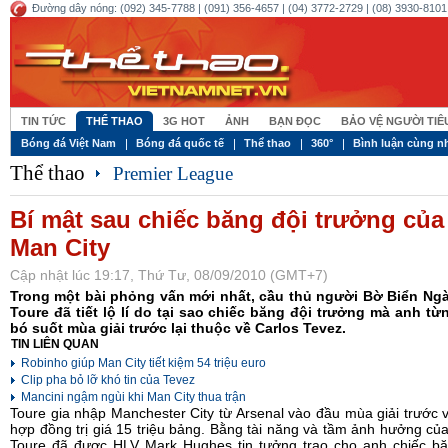
Đường dây nóng: (092) 345-7788 | (091) 356-4657 | (04) 3772-2729 | (08) 3930-8101 
TIN TỨC
THỂ THAO
3G HOT
ẢNH
BẠN ĐỌC
BẢO VỆ NGƯỜI TI
Bóng đá Việt Nam
Bóng đá quốc tế
Thể thao
360°
Bình luận cùng n
Thể thao
Premier League
Bí mật sau chiếc băng đội trưởng của
Man City
Cập nhật lúc 19:17, Thứ Tư, 08/09/2010 (GMT+7)
Trong một bài phỏng vấn mới nhất, cầu thủ người Bờ Biển Ngà
Toure đã tiết lộ lí do tại sao chiếc băng đội trưởng mà anh từ
bó suốt mùa giải trước lại thuộc về Carlos Tevez.
TIN LIÊN QUAN
Robinho giúp Man City tiết kiệm 54 triệu euro
Clip pha bỏ lỡ khó tin của Tevez
Mancini ngậm ngùi khi Man City thua trận
Toure gia nhập Manchester City từ Arsenal vào đầu mùa giải trước 
hợp đồng trị giá 15 triệu bảng. Bằng tài năng và tầm ảnh hưởng củ
Toure đã được HLV Mark Hughes tin tưởng trao cho anh chiếc bă