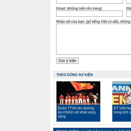
Email:
(không hiện lên trang)
Điê
Nhận xét của bạn:
(gõ tiếng Việt có dấu, khôn
THEO DÒNG SỰ KIỆN
Đoàn TTVN lên đường
ĐT Việt N
dự ASIAD với khát vọng
trong lịch 
vàng