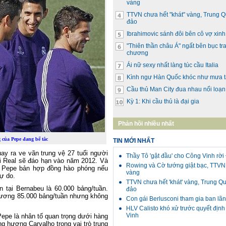
vàng
TTVN chưa hết "khát" vàng, Trung 
đảo
Ibrahimovic sánh đôi bên cô vợ xin
"Thiên thần châu Á" ngất bên bục tr
chương
Ái nữ sexy nhất làng túc cầu Italia
Kình ngư Hàn Quốc khóc như mưa t
Cầu thủ Man City đua nhau nổi loạn
Kỳ 1: Khi cầu thủ là đại gia
Phản hồi nhiều nhất
của Pepe đang bế tắc
TIN MỚI NHẤT
ay ra ve vãn trung vệ 27 tuổi người
Thầy Tô 'gật đầu' cho Công Vinh rờ
i Real sẽ đáo hạn vào năm 2012. Và
Rowing và Cờ tướng giật bạc, TTVN 
i Pepe bản hợp đồng hào phóng nếu
vàng
ự do.
TTVN chưa hết 'khát' vàng, Trung Q
tại Bernabeu là 60.000 bảng/tuần.
đảo
lương 85.000 bảng/tuần nhưng không
Con gái Berlusconi tham gia ban lã
HLV Calisto khó xử trước quyết địn
Vinh
Pepe là nhân tố quan trọng dưới hàng
 hương Carvalho trong vai trò trung