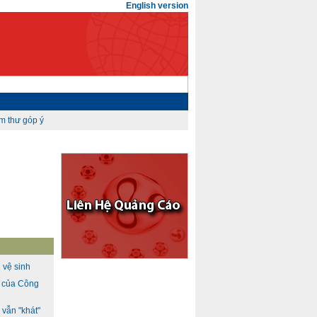
English version
 vệ sinh
h của Công
vẫn "khát"