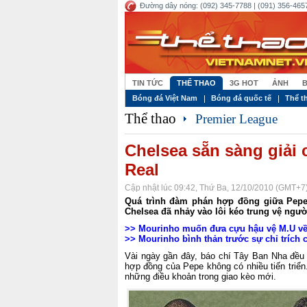
Đường dây nóng: (092) 345-7788 | (091) 356-4657
TIN TỨC
THỂ THAO
3G HOT
ẢNH
B
Bóng đá Việt Nam
Bóng đá quốc tế
Thể t
Thể thao
Premier League
Chelsea sẵn sàng giải
Real
Cập nhật lúc 09:42, Thứ Ba, 12/10/2010 (GMT+7
Quá trình đàm phán hợp đồng giữa Pepe
Chelsea đã nhảy vào lôi kéo trung vệ ngư
>>
Mourinho muốn đưa cựu hậu vệ M.U về
>>
Mourinho bình thản trước sự chỉ trích 
Vài ngày gần đây, báo chí Tây Ban Nha đều l
hợp đồng của Pepe không có nhiều tiến triển
những điều khoản trong giao kèo mới.