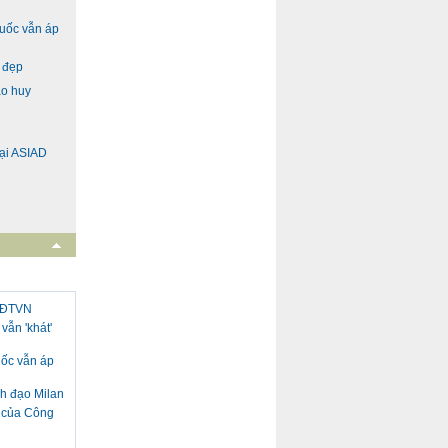
Quốc vẫn áp
h đẹp
ao huy
ại ASIAD
i ĐTVN
vẫn 'khát'
uốc vẫn áp
nh đạo Milan
h của Công