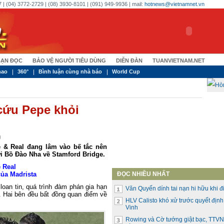
 | (04) 3772-2729 | (08) 3930-8101 | (091) 949-9936 | mail:
hotnews@vietnamnet.vn
ẠN ĐỌC
BẢO VỆ NGƯỜI TIÊU DÙNG
DIỄN ĐÀN
TUANVIETNAM.NET
hao
360°
Bình luận cùng nhà báo
World Cup
 cứu Pepe khỏi
)
 & Real đang lâm vào bế tắc nên
ời Bồ Đào Nha về Stamford Bridge.
 Real
của Madrista
ĐỌC NHIỀU NHẤT
oan tin, quá trình đàm phán gia hạn
Văn Quyến dính tai nạn hi hữu khi đi
. Hai bên đều bất đồng quan điểm về
HLV Calisto khó xử trước quyết địn
Vinh
Rowing và Cờ tướng giật bạc, TTVN 