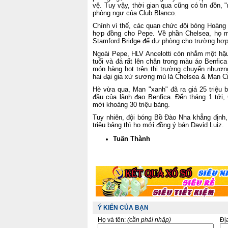
vệ. Tuy vậy, thời gian qua cũng có tin đồn, 
phòng ngự của Club Blanco.
Chính vì thế, các quan chức đội bóng Hoàng
hợp đồng cho Pepe. Về phần Chelsea, họ 
Stamford Bridge để dự phòng cho trường hợp
Ngoài Pepe, HLV Ancelotti còn nhắm một hậu
tuổi và đá rất lên chân trong màu áo Benfic
món hàng họt trên thị trường chuyển nhượ
hai đại gia xứ sương mù là Chelsea & Man Ci
Hè vừa qua, Man "xanh" đã ra giá 25 triệu
đầu của lãnh đạo Benfica. Đến tháng 1 tới,
mới khoảng 30 triệu bảng.
Tuy nhiên, đội bóng Bồ Đào Nha khẳng định,
triệu bảng thì họ mới đồng ý bán David Luiz.
Tuấn Thành
Ý KIẾN CỦA BẠN
Họ và tên:
(cần phải nhập)
Đị