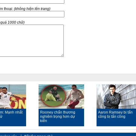
̣n thoại:
(không hiện lên trang)
g quá 1000 chữ)
am: Mạnh nhất
Rooney chấn thương
Aaron Ramsey bị tấn
sử
nghiêm trọng hơn dự
công bị tấn công
kiến