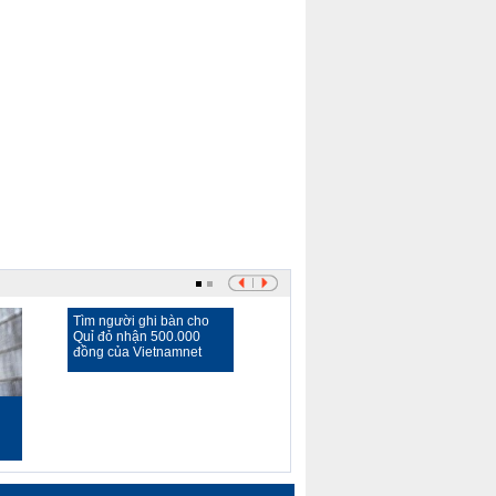
Previous
Next
Page
Page
Tìm người ghi bàn cho
Quỉ đỏ nhận 500.000
đồng của Vietnamnet
Man City đá tiêu cực: Kẻ
hèn nhát Mancini!