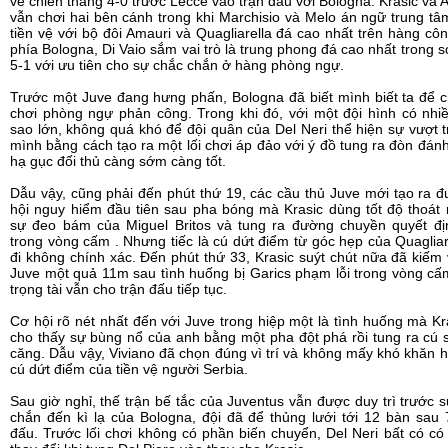
về chiến thắng 4-0 trước Lecce vào trận đấu với Bologna. Krasic và A
vẫn chơi hai bên cánh trong khi Marchisio và Melo án ngữ trung t
tiền vệ với bộ đôi Amauri và Quagliarella đá cao nhất trên hàng cô
phía Bologna, Di Vaio sắm vai trò là trung phong đá cao nhất trong s
5-1 với ưu tiên cho sự chắc chắn ở hàng phòng ngự.
Trước một Juve đang hưng phấn, Bologna đã biết mình biết ta để c
chơi phòng ngự phản công. Trong khi đó, với một đội hình có nhi
sao lớn, không quá khó để đội quân của Del Neri thể hiện sự vượt t
mình bằng cách tạo ra một lối chơi áp đảo với ý đồ tung ra đòn đá
hạ gục đối thủ càng sớm càng tốt.
Dẫu vậy, cũng phải đến phút thứ 19, các cầu thủ Juve mới tạo ra 
hội nguy hiểm đầu tiên sau pha bóng mà Krasic dùng tốt độ thoát 
sự đeo bám của Miguel Britos và tung ra đường chuyền quyết đị
trong vòng cấm . Nhưng tiếc là cú dứt điểm từ góc hẹp của Quagliare
đi không chính xác. Đến phút thứ 33, Krasic suýt chút nữa đã kiếm
Juve một quả 11m sau tình huống bị Garics phạm lỗi trong vòng c
trọng tài vẫn cho trận đấu tiếp tục.
Cơ hội rõ nét nhất đến với Juve trong hiệp một là tình huống mà Kra
cho thấy sự bùng nổ của anh bằng một pha đột phá rồi tung ra cú 
căng. Dẫu vậy, Viviano đã chọn đúng vì trí và không mấy khó khăn h
cú dứt điểm của tiền vệ người Serbia.
Sau giờ nghỉ, thế trận bế tắc của Juventus vẫn được duy trì trước 
chắn đến kì lạ của Bologna, đội đã để thủng lưới tới 12 bàn sau
đấu. Trước lối chơi không có phần biến chuyển, Del Neri bất có c