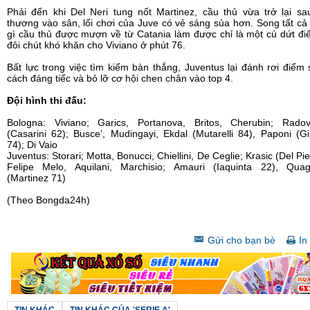
Phải đến khi Del Neri tung nốt Martinez, cầu thủ vừa trở lại s
thương vào sân, lối chơi của Juve có vẻ sáng sủa hơn. Song tất c
gì cầu thủ được mượn về từ Catania làm được chỉ là một cú dứt đ
đôi chút khó khăn cho Viviano ở phút 76.
Bất lực trong việc tìm kiếm bàn thắng, Juventus lại đánh rơi điểm
cách đáng tiếc và bỏ lỡ cơ hội chen chân vào top 4.
Đội hình thi đấu:
Bologna: Viviano; Garics, Portanova, Britos, Cherubin; Radov
(Casarini 62); Busce’, Mudingayi, Ekdal (Mutarelli 84), Paponi (
74); Di Vaio
Juventus: Storari; Motta, Bonucci, Chiellini, De Ceglie; Krasic (Del Pie
Felipe Melo, Aquilani, Marchisio; Amauri (Iaquinta 22), Quagli
(Martinez 71)
(Theo Bongda24h)
Gửi cho bạn bè
In 