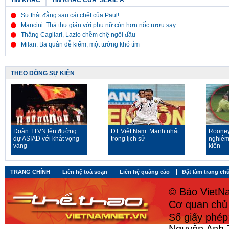
TIN KHÁC
TIN KHÁC CỦA 'SERIE A'
Sự thật đằng sau cái chết của Paul!
Mancini: Thà thư giãn với phụ nữ còn hơn nốc rượu say
Thắng Cagliari, Lazio chễm chệ ngôi đầu
Milan: Ba quân dễ kiếm, một tướng khó tìm
THEO DÒNG SỰ KIỆN
Đoàn TTVN lên đường
ĐT Việt Nam: Mạnh nhất
Rooney
dự ASIAD với khát vọng
trong lịch sử
nghiêm
vàng
kiến
TRANG CHÍNH
Liên hệ toà soạn
Liên hệ quảng cáo
Đặt làm trang ch
© Báo VietNa
Cơ quan chủ 
Số giấy phé