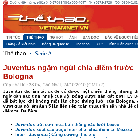
Đường dây nóng: (092) 345-7788 | (091) 356-4657 | (04) 3772-2729 | (08) 3930-8101 
TIN TỨC
THỂ THAO
3G HOT
ẢNH
BẠN ĐỌC
BẢO VỆ NGƯỜI TI
Bóng đá Việt Nam
Bóng đá quốc tế
Thể thao
360°
Bình luận cùng n
Thể thao
Serie A
Juventus ngậm ngùi chia điểm trước
Bologna
Cập nhật lúc 23:04, Chủ Nhật, 24/10/2010 (GMT+7)
Juventus đã làm tất cả để có được một chiến thắng nhưng th
ngờ dàn sao tinh nhuệ của đội bóng được dẫn dắt bởi HLV De
đã bất lực khi không một lần chọc thủng lưới của Bologna, 
vượt qua nỗi ám ảnh 5 lần liên tiếp toàn thua trên sân nhà để gi
điểm tại Dall’Ara.
Juventus
trút cơn mưa bàn thắng vào lưới Lecce
Juventus
xuất sắc buộc Inter phải chia điểm tại Meazza
Inter -
Juventus
: Công cương, thủ xỉu