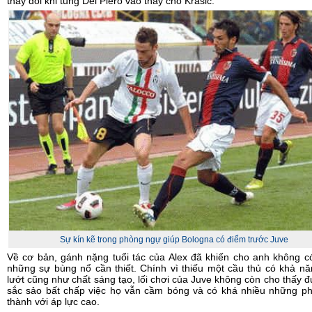
thay đổi khi tung Del Piero vào thay cho Krasic.
Sự kín kẽ trong phòng ngự giúp Bologna có điểm trước Juve
Về cơ bản, gánh nặng tuổi tác của Alex đã khiến cho anh không 
những sự bùng nổ cần thiết. Chính vì thiếu một cầu thủ có khả n
lướt cũng như chất sáng tạo, lối chơi của Juve không còn cho thấy 
sắc sảo bất chấp việc họ vẫn cầm bóng và có khá nhiều những p
thành với áp lực cao.