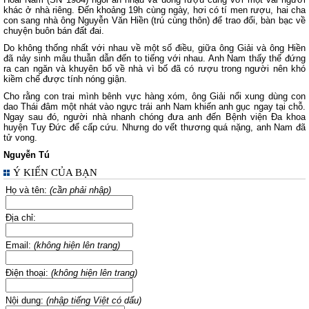
khác ở nhà riêng. Đến khoảng 19h cùng ngày, hơi có tí men rượu, hai cha
con sang nhà ông Nguyễn Văn Hiền (trú cùng thôn) để trao đổi, bàn bạc về
chuyện buôn bán đất đai.
Do không thống nhất với nhau về một số điều, giữa ông Giải và ông Hiền
đã nảy sinh mâu thuẫn dẫn đến to tiếng với nhau. Anh Nam thấy thế đứng
ra can ngăn và khuyên bố về nhà vì bố đã có rượu trong người nên khó
kiềm chế được tính nóng giận.
Cho rằng con trai mình bênh vực hàng xóm, ông Giải nổi xung dùng con
dao Thái đâm một nhát vào ngực trái anh Nam khiến anh gục ngay tại chỗ.
Ngay sau đó, người nhà nhanh chóng đưa anh đến Bệnh viện Đa khoa
huyện Tuy Đức để cấp cứu. Nhưng do vết thương quá nặng, anh Nam đã
tử vong.
Nguyễn Tú
Ý KIẾN CỦA BẠN
Họ và tên:
(cần phải nhập)
Địa chỉ:
Email:
(không hiện lên trang)
Điện thoại:
(không hiện lên trang)
Nội dung:
(nhập tiếng Việt có dấu)