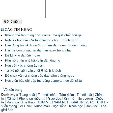
CÁC TIN KHÁC
Không thể tập trung chơi game, mẹ giết chết con gái
Nghị sỹ bỏ phiếu để tăng lương cho… chính mình
Dân đồng tính Anh sẽ được làm đám cưới truyền thống
Hai mẹ con bị sát hại dã man ngay trong nhà
Đề Lý khó đạt điểm cao
Phụ nữ chân nhỏ hấp dẫn đàn ông hơn
Ngủ với xác chồng 10 năm
Tài xế nổi điên bắn chết 6 hành khách
Bỏ chạy vẫn bị chồng vác dao đâm thủng ngực
Học viện báo chí tiếp tục dùng camera theo dõi sĩ tử
Về đầu trang
Danh mục:
Trang nhất
Tin mới nhất
Tâm điểm
Tin nổi bật
Chính
trị
Xã hội
Phóng sự điều tra
Giáo dục
Kinh tế - Thị trường
Quốc
tế
Văn hoá
Thể thao
TUANVIETNAM.NET
GIẢI TRÍ 2SAO
CNTT -
Viễn thông
VEF.VN
Muôn màu Cuộc sống
Khoa học
Bạn đọc
Thế
giới ảnh