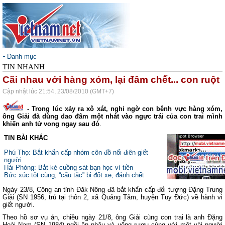
Danh mục
TIN NHANH
Cãi nhau với hàng xóm, lại đâm chết... con ruột
Cập nhật lúc 21:54, 23/08/2010 (GMT+7)
- Trong lúc xảy ra xô xát, nghi ngờ con bênh vực hàng xóm,
ông Giải đã dùng dao đâm một nhát vào ngực trái của con trai mình
khiến anh tử vong ngay sau đó
.
TIN BÀI KHÁC
Phú Thọ: Bắt khẩn cấp nhóm côn đồ nổi điên giết
người
Hải Phòng: Bắt kẻ cuồng sát bạn học vì tiền
Bức xúc tột cùng, “cẩu tặc” bị đốt xe, đánh chết
Ngày 23/8, Công an tỉnh Đăk Nông đã bắt khẩn cấp đối tượng Đặng Trung
Giải (SN 1956, trú tại thôn 2, xã Quảng Tâm, huyện Tuy Đức) về hành vi
giết người.
Theo hồ sơ vụ án, chiều ngày 21/8, ông Giải cùng con trai là anh Đặng
Hoài Nam (SN 1984) ngồi ăn nhậu và uống rượu cùng với một vài người