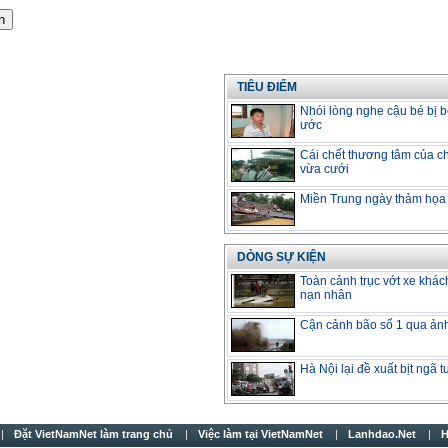
TIÊU ĐIỂM
Nhói lòng nghe cậu bé bị b
ước
Cái chết thương tâm của ch
vừa cưới
Miền Trung ngày thảm họa
DÒNG SỰ KIỆN
Toàn cảnh trục vớt xe khác
nạn nhân
Cận cảnh bão số 1 qua ản
Hà Nội lại đề xuất bịt ngã 
Đặt VietNamNet làm trang chủ
Việc làm tại VietNamNet
Lanhdao.Net
H