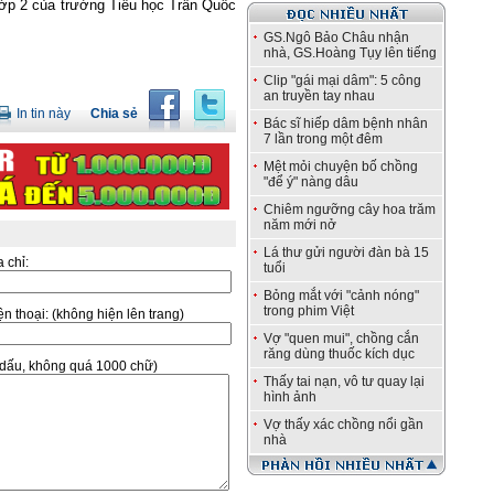
lớp 2 của trường Tiểu học Trần Quốc
GS.Ngô Bảo Châu nhận
nhà, GS.Hoàng Tụy lên tiếng
Clip "gái mại dâm": 5 công
an truyền tay nhau
In tin này
Chia sẻ
Bác sĩ hiếp dâm bệnh nhân
7 lần trong một đêm
Mệt mỏi chuyện bố chồng
"để ý" nàng dâu
Chiêm ngưỡng cây hoa trăm
năm mới nở
Lá thư gửi người đàn bà 15
a chỉ:
tuổi
Bỏng mắt với "cảnh nóng"
trong phim Việt
̣n thoại:
(không hiện lên trang)
Vợ "quen mui", chồng cắn
răng dùng thuốc kích dục
ó dấu, không quá 1000 chữ)
Thấy tai nạn, vô tư quay lại
hình ảnh
Vợ thấy xác chồng nổi gần
nhà