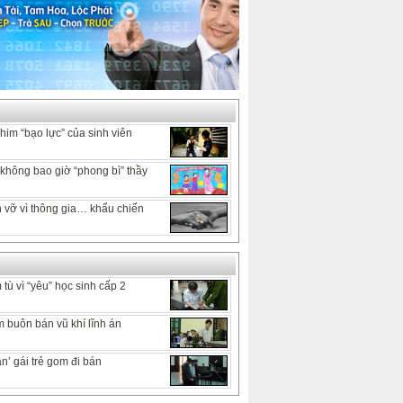
him “bạo lực” của sinh viên
hông bao giờ “phong bì” thầy
 vỡ vì thông gia… khẩu chiến
tù vì “yêu” học sinh cấp 2
 buôn bán vũ khí lĩnh án
n’ gái trẻ gom đi bán