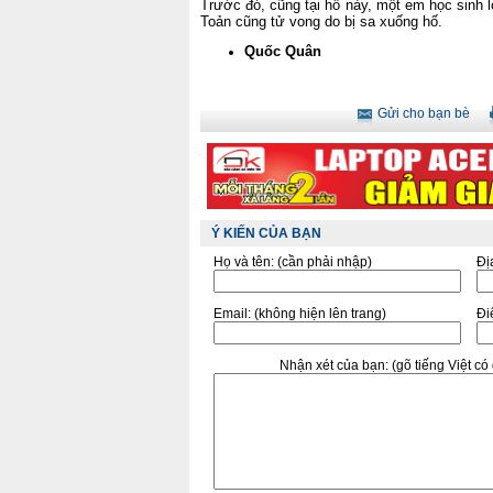
Trước đó, cũng tại hố này, một em học sinh 
Toản cũng tử vong do bị sa xuống hố.
Quốc Quân
Gửi cho bạn bè
Ý KIẾN CỦA BẠN
Họ và tên:
(cần phải nhập)
Đị
Email:
(không hiện lên trang)
Điê
Nhận xét của bạn:
(gõ tiếng Việt c