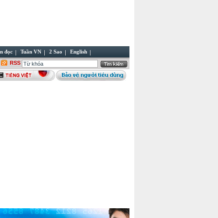
n đọc
Tuần VN
2 Sao
English
RSS