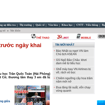
ng sự điều tra
Thị trường
Quốc tế
Văn hóa
Khoa học
CNTT - Viễn thông
Bạ
g trẻ
Sức khỏe
THỂ THAO
MOBILE
 trước ngày khai
TIN MỚI NHẤT
Báo Nhật ca ngợi VN làm
Chủ tịch ASEAN
GS Ngô Bảo Châu: khơi
đam mê từ tiểu học
Ghế máy bay VN Airlines bị
vỡ, rách vỏ bọc
ểu học Trần Quốc Toản (Hải Phòng)
t Cờ, thương tâm thay 3 em đã bị
Chiêm ngưỡng cây hoa trăm
năm mới nở
Đua tăng lãi suất, vốn chạy
vòng quanh
ồng giữa