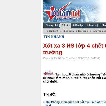
Trang chủ
Xã hội
Giáo dục
Chính trị
Phó
Hình sự
Pháp đình
Đời sống
Chuyển độn
TIN NHANH
Xót xa 3 HS lớp 4 chết
trường
Cập nhật lúc 09:04, Thứ Tư, 18/08/2010 (GMT+7)
-
Tan học, 6 cháu nhỏ ở trường Ti
rủ nhau tắm ở hố nước dưới chân núi Cộ
chết đuối.
TIN MỚI
Hải Phòng: Chủ quán net bắt thiếu nữ lột tru
phố