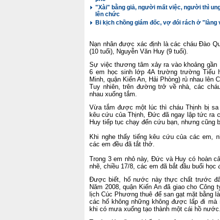
"Xài" bằng giả, người mất việc, người thì ung
lên chức
Bi kịch chồng giám đốc, vợ đói rách ở "làng
Nạn nhân được xác định là các cháu Đào Qu
(10 tuổi), Nguyễn Văn Huy (9 tuổi).
Sự việc thương tâm xảy ra vào khoảng gần 1
6 em học sinh lớp 4A trường trường Tiểu
Minh, quận Kiến An, Hải Phòng) rủ nhau lên 
Tuy nhiên, trên đường trở về nhà, các cháu
nhau xuống tắm.
Vừa tắm được một lúc thì cháu Thịnh bị sa
kêu cứu của Thịnh, Đức đã ngay lập tức ra 
Huy tiếp tục chạy đến cứu bạn, nhưng cũng b
Khi nghe thấy tiếng kêu cứu của các em, n
các em đều đã tắt thở.
Trong 3 em nhỏ này, Đức và Huy có hoàn cả
nhẽ, chiều 17/8, các em đã bắt đầu buổi học đ
Được biết, hố nước này thực chất trước đâ
Năm 2008, quận Kiến An đã giao cho Công 
lịch Cúc Phương thuê để san gạt mặt bằng là
các hố không những không được lấp đi mà n
khi có mưa xuống tạo thành một cái hồ nước