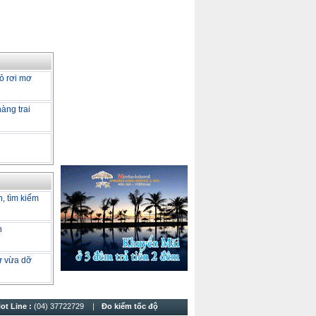
ỏ rơi mơ
àng trai
h, tìm kiếm
h
tư vừa dỡ
ot Line :
(04) 37722729
Đo kiểm tốc độ