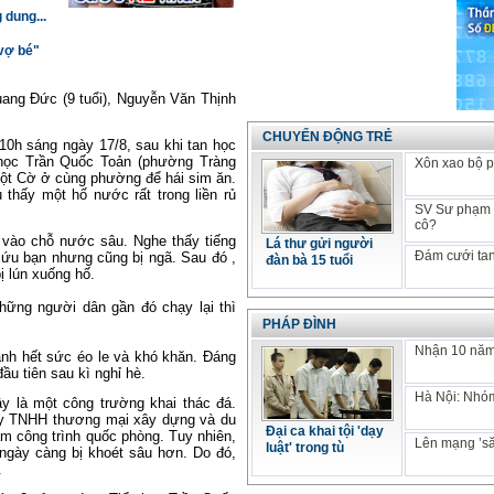
 dung...
 vợ bé"
ang Đức (9 tuổi), Nguyễn Văn Thịnh
CHUYỂN ĐỘNG TRẺ
0h sáng ngày 17/8, sau khi tan học
 học Trần Quốc Toản (phường Tràng
Xôn xao bộ p
Cột Cờ ở cùng phường để hái sim ăn.
 thấy một hố nước rất trong liền rủ
SV Sư phạm k
cô?
 vào chỗ nước sâu. Nghe thấy tiếng
Lá thư gửi người
Đám cưới tan
cứu bạn nhưng cũng bị ngã. Sau đó ,
đàn bà 15 tuổi
ị lún xuống hố.
hững người dân gần đó chạy lại thì
PHÁP ĐÌNH
Nhận 10 năm 
nh hết sức éo le và khó khăn. Đáng
ầu tiên sau kì nghỉ hè.
Hà Nội: Nhóm
y là một công trường khai thác đá.
ty TNHH thương mại xây dựng và du
Đại ca khai tội 'dạy
m công trình quốc phòng. Tuy nhiên,
Lên mạng ’să
luật' trong tù
gày càng bị khoét sâu hơn. Do đó,
.