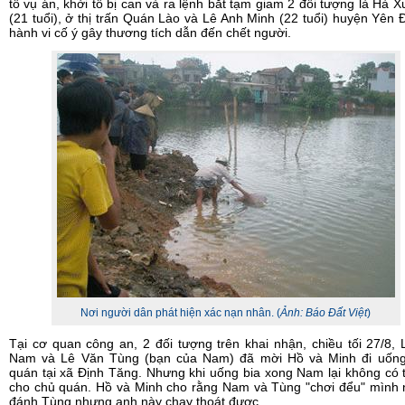
tố vụ án, khởi tố bị can và ra lệnh bắt tạm giam 2 đối tượng là Hà 
(21 tuổi), ở thị trấn Quán Lào và Lê Anh Minh (22 tuổi) huyện Yên 
hành vi cố ý gây thương tích dẫn đến chết người.
Nơi người dân phát hiện xác nạn nhân. (
Ảnh: Báo Đất Việt
)
Tại cơ quan công an, 2 đối tượng trên khai nhận, chiều tối 27/8,
Nam và Lê Văn Tùng (bạn của Nam) đã mời Hồ và Minh đi uống
quán tại xã Định Tăng. Nhưng khi uống bia xong Nam lại không có t
cho chủ quán. Hồ và Minh cho rằng Nam và Tùng "chơi đểu" mình 
đánh Tùng nhưng anh này chạy thoát được.