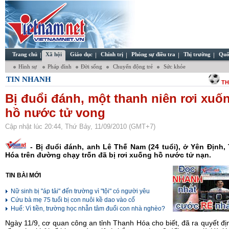
Trang chủ
Xã hội
Giáo dục
Chính trị
Phóng sự điều tra
Thị trường
Quố
Hình sự
Pháp đình
Đời sống
Chuyển động trẻ
Sức khỏe
TIN NHANH
TH
Bị đuổi đánh, một thanh niên rơi xuố
hồ nước tử vong
Cập nhật lúc 20:44, Thứ Bảy, 11/09/2010 (GMT+7)
- Bị đuổi đánh, anh Lê Thế Nam (24 tuổi), ở Yên Định,
Hóa trên đường chạy trốn đã bị rơi xuống hồ nước tử nạn.
TIN BÀI MỚI
Nữ sinh bị "áp tải" đến trường vì "tội" có người yêu
Cứu bà mẹ 75 tuổi bị con nuôi kề dao vào cổ
Huế: Vì tiền, trường học nhẫn tâm đuổi con nhà nghèo?
Ngày 11/9, cơ quan công an tỉnh Thanh Hóa cho biết, đã ra quyết đị