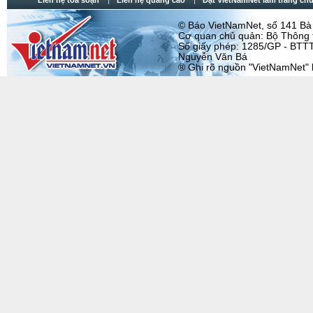
Liên hệ tòa soạn
Liên hệ quảng cáo
Đặt VietNamNet làm trang chu
© Báo VietNamNet, số 141 Bà T
Cơ quan chủ quản: Bộ Thông t
Số giấy phép: 1285/GP - BTTT
Nguyễn Văn Bá
® Ghi rõ nguồn "VietNamNet" khi