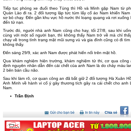
Tiếp tục phóng xe đuổi theo Tùng thì Hồ và Minh gặp Nam từ ph
Quán Lào đi ra. 2 đối tượng lập tức túm lấy cổ áo Nam khiến Na
sợ bỏ chạy. Đến gần khu vực hồ nước thì loạng quạng và rơi xuống
đến tử nạn.
Trước đó, người nhà anh Nam cũng cho hay, tối 27/8, sau khi uố
cùng với một số người bạn, thì không thấy Nam trở về mà chỉ th
chạy về trong tình trạng mặt mũi sưng vù và gia đình cũng có đi tì
không thấy.
Đến sáng 29/9, xác anh Nam được phát hiển nổi trên mặt hồ.
Qua khám nghiệm hiện trường, khám nghiệm tử thi, cơ qua công 
định nguyên nhân dẫn đến cái chết của anh Nam là do chảy máu la
2 bên bán cầu não.
Sau khi làm rõ, cơ quan công an đã bắt giữ 2 đối tượng Hà Xuân H
Anh Minh về hành vi cố ý gây thương tích gây ra cái chết cho anh
Nam.
Trần Định
Gửi cho bạn bè
In tin này
Chia sẻ