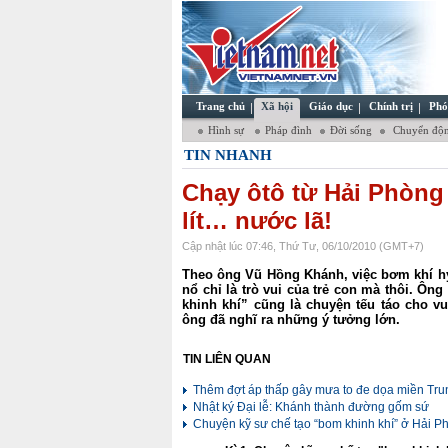
Trang chủ
Xã hội
Giáo dục
Chính trị
Phó
Hình sự
Pháp đình
Đời sống
Chuyển độn
TIN NHANH
Chạy ôtô từ Hải Phòng
lít… nước lã!
Cập nhật lúc 07:46, Thứ Tư, 06/10/2010 (GMT+7)
Theo ông Vũ Hồng Khánh, việc bơm khí hy
nổ chỉ là trò vui của trẻ con mà thôi. Ôn
khinh khí” cũng là chuyện tếu táo cho vui
ông đã nghĩ ra những ý tưởng lớn.
TIN LIÊN QUAN
Thêm đợt áp thấp gây mưa to đe dọa miền Tru
Nhật ký Đại lễ: Khánh thành đường gốm sứ
Chuyện kỹ sư chế tạo “bom khinh khí” ở Hải P