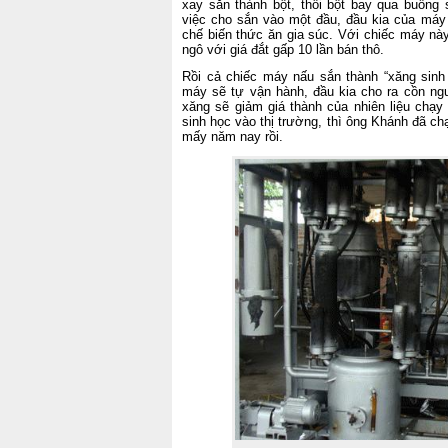
xay sắn thành bột, thổi bột bay qua buồng 
việc cho sắn vào một đầu, đầu kia của máy s
chế biến thức ăn gia súc. Với chiếc máy nà
ngô với giá đắt gấp 10 lần bán thô.
Rồi cả chiếc máy nấu sắn thành “xăng sinh 
máy sẽ tự vận hành, đầu kia cho ra cồn ngu
xăng sẽ giảm giá thành của nhiên liệu chạy
sinh học vào thị trường, thì ông Khánh đã ch
mấy năm nay rồi.