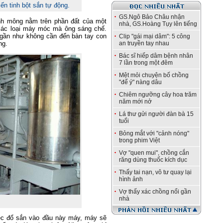
n tinh bột sắn tự động.
GS.Ngô Bảo Châu nhận
nh mông nằm trên phần đất của một
nhà, GS.Hoàng Tụy lên tiếng
các loại máy móc mà ông sáng chế.
 gần như không cần đến bàn tay con
Clip "gái mại dâm": 5 công
ng.
an truyền tay nhau
Bác sĩ hiếp dâm bệnh nhân
7 lần trong một đêm
Mệt mỏi chuyện bố chồng
"để ý" nàng dâu
Chiêm ngưỡng cây hoa trăm
năm mới nở
Lá thư gửi người đàn bà 15
tuổi
Bỏng mắt với "cảnh nóng"
trong phim Việt
Vợ "quen mui", chồng cắn
răng dùng thuốc kích dục
Thấy tai nạn, vô tư quay lại
hình ảnh
Vợ thấy xác chồng nổi gần
nhà
iệc đổ sắn vào đầu này máy, máy sẽ