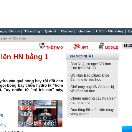
ng sự điều tra
Thị trường
Quốc tế
Văn hóa
Khoa học
CNTT - Viễn thông
Bạ
g trẻ
Sức khỏe
THỂ THAO
MOBILE
 lên HN bằng 1
TIN MỚI NHẤT
Báo Nhật ca ngợi VN làm
Chủ tịch ASEAN
GS Ngô Bảo Châu: khơi
đam mê từ tiểu học
dro vào quả bóng bay rồi đốt cho
g gọi bóng bay chứa hydro là “bom
Ghế máy bay VN Airlines bị
. Tuy nhiên, từ “trò trẻ con” này,
vỡ, rách vỏ bọc
Chiêm ngưỡng cây hoa trăm
năm mới nở
Đua tăng lãi suất, vốn chạy
vòng quanh
ng
hòng