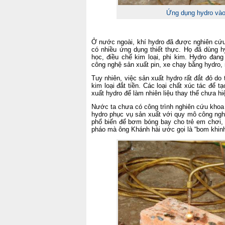
Ứng dụng hydro vào
Ở nước ngoài, khí hydro đã được nghiên cứu
có nhiều ứng dụng thiết thực. Họ đã dùng h
học, điều chế kim loại, phi kim. Hydro đa
công nghệ sản xuất pin, xe chạy bằng hydro, n
Tuy nhiên, việc sản xuất hydro rất đắt đỏ do 
kim loại đắt tiền. Các loại chất xúc tác để t
xuất hydro để làm nhiên liệu thay thế chưa hi
Nước ta chưa có công trình nghiên cứu khoa 
hydro phục vụ sản xuất với quy mô công nghi
phổ biến để bơm bóng bay cho trẻ em chơi, 
pháo mà ông Khánh hài ước gọi là “bom khinh