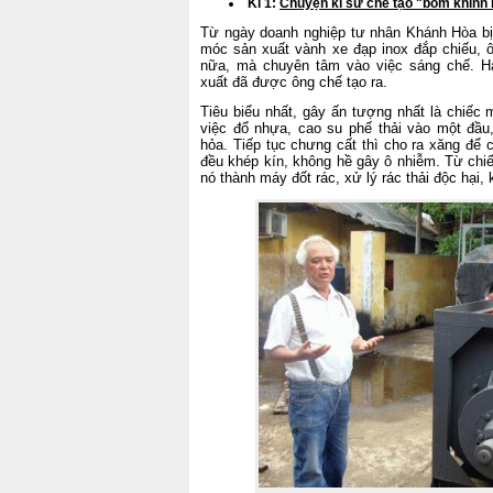
Kì 1:
Chuyện kĩ sư chế tạo "bom khinh 
Từ ngày doanh nghiệp tư nhân Khánh Hòa bị
móc sản xuất vành xe đạp inox đắp chiếu, 
nữa, mà chuyên tâm vào việc sáng chế. H
xuất đã được ông chế tạo ra.
Tiêu biểu nhất, gây ấn tượng nhất là chiếc m
việc đổ nhựa, cao su phế thải vào một đầu
hỏa. Tiếp tục chưng cất thì cho ra xăng để 
đều khép kín, không hề gây ô nhiễm. Từ chi
nó thành máy đốt rác, xử lý rác thải độc hại,