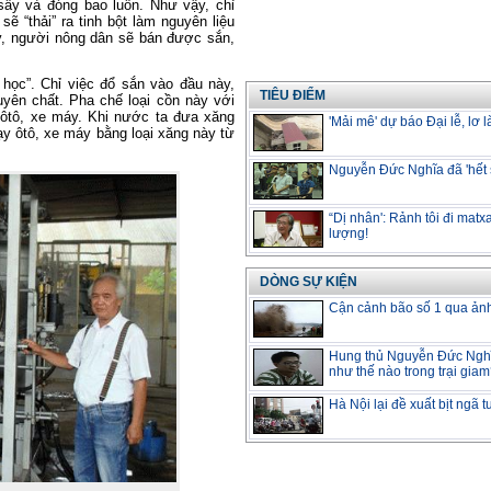
sấy và đóng bao luôn. Như vậy, chỉ
ẽ “thải” ra tinh bột làm nguyên liệu
y, người nông dân sẽ bán được sắn,
học”. Chỉ việc đổ sắn vào đầu này,
TIÊU ĐIỂM
yên chất. Pha chế loại cồn này với
 ôtô, xe máy. Khi nước ta đưa xăng
'Mải mê' dự báo Đại lễ, lơ 
ạy ôtô, xe máy bằng loại xăng này từ
Nguyễn Đức Nghĩa đã 'hết s
“Dị nhân': Rảnh tôi đi matx
lượng!
DÒNG SỰ KIỆN
Cận cảnh bão số 1 qua ản
Hung thủ Nguyễn Đức Nghĩ
như thế nào trong trại gia
Hà Nội lại đề xuất bịt ngã 