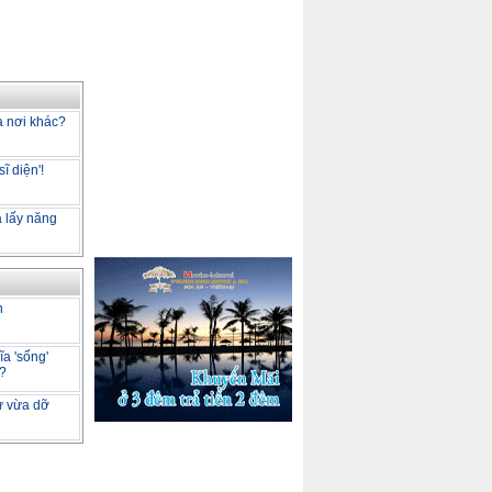
là nơi khác?
ĩ diện'!
a lấy năng
h
a 'sống'
m?
tư vừa dỡ