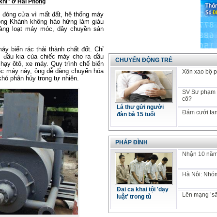
khí" ở Hải Phòng
 đóng cửa vì mất đất, hệ thống máy
ông Khánh không hào hứng làm giàu
àng loạt máy móc, dây chuyền sản
áy biến rác thải thành chất đốt. Chỉ
, đầu kia của chiếc máy cho ra dầu
CHUYỂN ĐỘNG TRẺ
chạy ôtô, xe máy. Quy trình chế biến
ếc máy này, ông dễ dàng chuyển hóa
Xôn xao bộ p
 khó phân hủy trong tự nhiên.
SV Sư phạm k
cô?
Lá thư gửi người
Đám cưới tan
đàn bà 15 tuổi
PHÁP ĐÌNH
Nhận 10 năm 
Hà Nội: Nhóm
Đại ca khai tội 'dạy
Lên mạng ’să
luật' trong tù