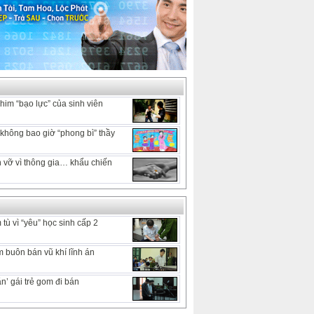
him “bạo lực” của sinh viên
hông bao giờ “phong bì” thầy
 vỡ vì thông gia… khẩu chiến
tù vì “yêu” học sinh cấp 2
 buôn bán vũ khí lĩnh án
n’ gái trẻ gom đi bán