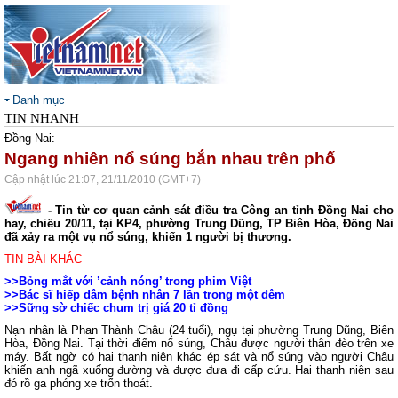
Danh mục
TIN NHANH
Đồng Nai:
Ngang nhiên nổ súng bắn nhau trên phố
Cập nhật lúc 21:07, 21/11/2010 (GMT+7)
- Tin từ cơ quan cảnh sát điều tra Công an tỉnh Đồng Nai cho
hay, chiều 20/11, tại KP4, phường Trung Dũng, TP Biên Hòa, Đồng Nai
đã xảy ra một vụ nổ súng, khiến 1 người bị thương.
TIN BÀI KHÁC
>>
Bỏng mắt với ’cảnh nóng’ trong phim Việt
>>
Bác sĩ hiếp dâm bệnh nhân 7 lần trong một đêm
>>
Sững sờ chiếc chum trị giá 20 tỉ đồng
Nạn nhân là Phan Thành Châu (24 tuổi), ngụ tại phường Trung Dũng, Biên
Hòa, Đồng Nai. Tại thời điểm nổ súng, Châu được người thân đèo trên xe
máy. Bất ngờ có hai thanh niên khác ép sát và nổ súng vào người Châu
khiến anh ngã xuống đường và được đưa đi cấp cứu. Hai thanh niên sau
đó rồ ga phóng xe trốn thoát.