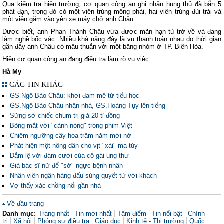
Qua kiểm tra hiện trường, cơ quan công an ghi nhận hung thủ đã bắn 5
phát đạn, trong đó có một viên trúng mông phải, hai viên trúng đùi trái và
một viên găm vào yên xe máy chở anh Châu.
Được biết, anh Phan Thành Châu vừa được mãn hạn tù trở về và đang
làm nghề bốc vác. Nhiều khả năng đây là vụ thanh toán nhau do thời gian
gần đây anh Châu có mâu thuẫn với một băng nhóm ở TP. Biên Hòa.
Hiện cơ quan công an đang điều tra làm rõ vụ việc.
Hà My
CÁC TIN KHÁC
GS Ngô Bảo Châu: khơi đam mê từ tiểu học
GS.Ngô Bảo Châu nhận nhà, GS.Hoàng Tụy lên tiếng
Sững sờ chiếc chum trị giá 20 tỉ đồng
Bỏng mắt với "cảnh nóng" trong phim Việt
Chiêm ngưỡng cây hoa trăm năm mới nở
Phát hiện một nông dân cho vịt "xài" ma túy
Đẫm lệ với đám cưới của cô gái ung thư
Giả bác sĩ nữ để "sờ" ngực bệnh nhân
Nhân viên ngân hàng đấu súng quyết tử với khách
Vợ thấy xác chồng nổi gần nhà
Về đầu trang
Danh mục:
Trang nhất
Tin mới nhất
Tâm điểm
Tin nổi bật
Chính
trị
Xã hội
Phóng sự điều tra
Giáo dục
Kinh tế - Thị trường
Quốc