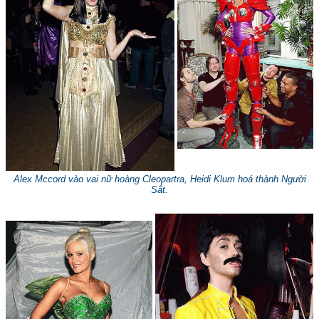
Alex Mccord vào vai
nữ hoàng Cleopartra
, Heidi Klum hoá thành Người
Sắt.