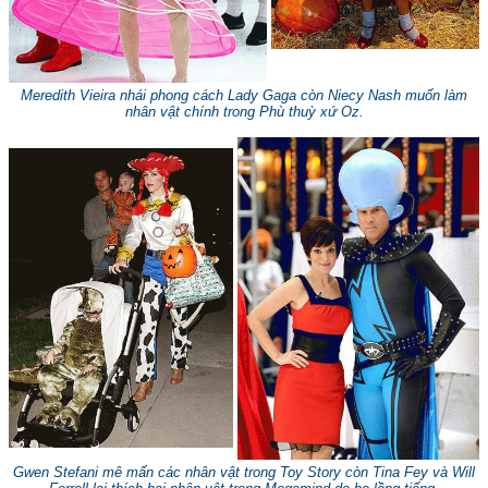
Meredith Vieira nhái phong cách Lady Gaga còn Niecy Nash muốn làm
nhân vật chính trong
Phù thuỳ xứ Oz.
Gwen Stefani mê mẩn các nhân vật trong Toy Story còn Tina Fey và Will