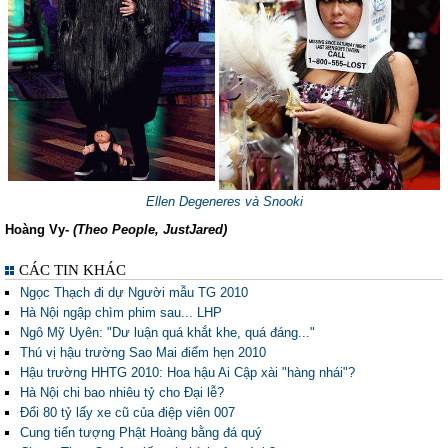
Ellen Degeneres và Snooki
Hoàng Vy-
(Theo People, JustJared)
CÁC TIN KHÁC
Ngọc Thạch đi dự Người mẫu TG 2010
Hà Nội ngập chìm phim sau... LHP
Ngô Mỹ Uyên: "Dư luận quá khắt khe, quá đáng..."
Thú vị hậu trường Sao Mai điểm hẹn 2010
Hậu trường HHTG 2010: Hoa hậu Ai Cập xài "hàng nhái"?
Hà Nội chi bao nhiêu tỷ cho Đại lễ?
Đổi 80 tỷ lấy xe cũ của điệp viên 007
Cung tiến tượng Phật Hoàng bằng đá quý