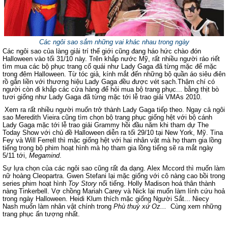
Các ngôi sao sắm những vai khác nhau trong ngày
Các ngôi sao của làng giải trí thế giới cũng đang háo hức chào đón
Halloween vào tối 31/10 này. Trên khắp nước Mỹ, rất nhiều người ráo riết
tìm mua các bộ phục trang cổ quái như Lady Gaga đã từng mặc để mặc
trong đêm Halloween. Từ tóc giả, kính mắt đến những bộ quần áo siêu điên
rồ gắn liền với thương hiệu Lady Gaga đều được vét sạch.Thậm chí có
người còn đi khắp các cửa hàng để hỏi mua bộ trang phục... bằng thịt bò
tươi giống như Lady Gaga đã từng mặc tới lễ trao giải VMAs 2010.
Xem ra rất nhiều người muốn trở thành Lady Gaga tiếp theo. Ngay cả ngôi
sao Meredith Vieira cũng tìm chọn bộ trang phục giống hệt với bộ cánh
Lady Gaga mặc tới lễ trao giải Grammy hồi đầu năm khi tham dự The
Today Show với chủ đề Halloween diễn ra tối 29/10 tại New York, Mỹ. Tina
Fey và Will Ferrell thì mặc giống hệt với hai nhân vật mà họ tham gia lồng
tiếng trong bộ phim hoạt hình mà họ tham gia lồng tiếng sẽ ra mắt ngày
5/11 tới,
Megamind
.
Sự lựa chọn của các ngôi sao cũng rất đa dạng. Alex Mccord thì muốn làm
nữ hoàng Cleopartra. Gwen Stefani lại mặc giống với cô nàng cao bồi trong
series phim hoạt hình
Toy Story
nổi tiếng. Holly Madison hoá thân thành
nàng Tinkerbell. Vợ chồng Mariah Carey và Nick lại muốn làm lính cứu hoả
trong ngày Halloween. Heidi Klum thích mặc giống Người Sắt...
Niecy
Nash muốn làm nhân vật chính trong
Phù thuỳ xứ Oz...
Cùng xem những
trang phục ấn tượng nhất.