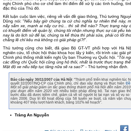
nghị Chính phủ cho cơ chế làm thí điểm để xử lý các tình huống, tìn
đặc thù của Thủ đô.
Kết luận cuộc làm việc, riêng về vấn đề giao thông, Thủ tướng Ngu
Dũng nói: "
Nếu bây giờ chúng ta cứ chủ nghĩa tự nhiên thế này, 
nấy sắm xe, mạnh ai nấy cư trú... thì sẽ thế nào? Thực trạng này 
có khuyết điểm về quản lý, chúng tôi nhận nhưng thực sự cái yếu 
nay là do lịch sử để lại, chúng ta kế thừa thì phải sửa, phải có lối th
chẳng lẽ chỉ kêu mà không có giải pháp gì?!
".
Thủ tướng cũng cho biết, đã giao Bộ GT-VT phối hợp với Hà Nộ
nghiên cứu, tổ chức hội thảo khoa học lấy ý kiến, rồi trình các giải p
Chính phủ thống nhất kiến nghị Ủy ban Thường vụ Quốc hội. "
Tôi ng
các đồng chí Quốc hội cũng ủng hộ thôi, nhất là trước thực trạng thế 
Mật độ xe nếu tiếp tục tăng nữa sẽ ra sao?
" - Thủ tướng nhận định.
Báo cáo ngày 30/11/2007 của Hà Nội
: "Thành phố triển khai nghiêm túc N
quyết 32/2007/NQ-CP của Chính phủ, chỉ đạo xây dựng và thực hiện
Đề
Một số giải pháp giảm ùn tắc giao thông thành phố Hà Nội đến năm 2010
giai đoạn đến năm 2020
với nhiều biện pháp đồng bộ. Tai nạn giao th
bước đầu đã được kiềm chế, giảm cả về số người bị tai nạn và số vụ so 
năm 2006. Duy trì tốt hoạt động của 58 tuyến xe buýt, cả năm vận chu
khoảng 407 triệu lượt hành khách, bằng 102% kế hoạch".
Tràng An Nguyễn