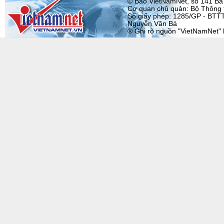
© Báo VietNamNet, số 141 Bà T
Cơ quan chủ quản: Bộ Thông t
Số giấy phép: 1285/GP - BTTT
Nguyễn Văn Bá
® Ghi rõ nguồn "VietNamNet" khi