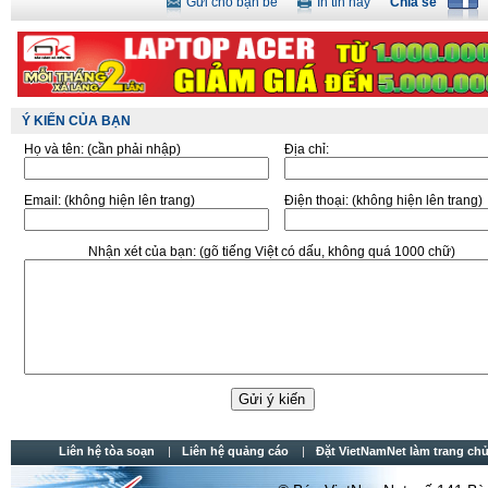
Gửi cho bạn bè
In tin này
Chia sẻ
Ý KIẾN CỦA BẠN
Họ và tên:
(cần phải nhập)
Địa chỉ:
Email:
(không hiện lên trang)
Điện thoại:
(không hiện lên trang)
Nhận xét của bạn:
(gõ tiếng Việt có dấu, không quá 1000 chữ)
Liên hệ tòa soạn
Liên hệ quảng cáo
Đặt VietNamNet làm trang chu