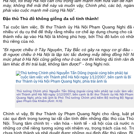
Hà Nội, tôi thấy Hà Nội cần chú trọng làm mạnh hơn nữa vấn đề hạn
máy, không thể mãi thế này và muốn vậy, Chính phủ, các bộ, ngà
phải vào cuộc mạnh mẽ cùng Hà Nội
".
Đặc thù Thủ đô không giống đa số tỉnh thành!
Tại cuộc làm việc, Bí thư Thành ủy Hà Nội Phạm Quang Nghị đã 
nhiều ví dụ cụ thể để thấy rằng nhiều cơ chế áp dụng chung cho cả 
thành nếu áp vào Hà Nội là không phù hợp, bởi Thủ đô luôn có nh
thù riêng của nó.
"
Đi ngược chiều ở Tây Nguyên, Tây Bắc có gây ra nguy cơ gì đâu 
đi ngược chiều ở Hà Nội là lập tức tắc đường mấy tiếng đồng hồ! 
mức phạt ở Hà Nội cũng giống như ở các nơi thì không đủ tính răn đ
làm khác đi thì trái luật, không làm được!
" - ông Nghị nói.
Thủ tướng Chính phủ Nguyễn Tấn Dũng (ngoài cùng bên phải) tại cuộc làm việc
với Thành phố Hà Nội ngày 1/12/2007, bên cạnh là Bí thư Thành ủy Hà Nội Phạm
Quang Nghị, phía trái ảnh là Phó Thủ tướng Chính phủ kiêm Bộ trưởng Bộ Ngoại
giao Phạm Gia Khiêm
(Ảnh: H.H).
Chính vì vậy, Bí thư Thành ủy Phạm Quang Nghị cho rằng, luật p
các qui định trong tương lai rất cần tính đến những đặc thù của Th
Nội. Trung tâm chính trị - văn hóa - kinh tế - xã hội của cả nước 
những cơ chế riêng tương xứng với nhiệm vụ, trọng trách của nó. Tr
chưa hình thành và phê duyệt được những qui định đặc thù riêng, Bí