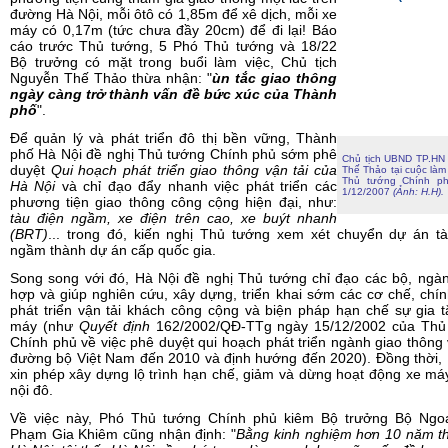
đường Hà Nội, mỗi ôtô có 1,85m để xê dịch, mỗi xe
máy có 0,17m (tức chưa đầy 20cm) để đi lại! Báo
cáo trước Thủ tướng, 5 Phó Thủ tướng và 18/22
Bộ trưởng có mặt trong buổi làm việc, Chủ tịch
Nguyễn Thế Thảo thừa nhận: "
ùn tắc giao thông
ngày càng trở thành vấn đề bức xúc của Thành
phố
".
Để quản lý và phát triển đô thị bền vững, Thành
phố Hà Nội đề nghị Thủ tướng Chính phủ sớm phê
Chủ tịch UBND TP.HN
duyệt
Qui hoạch phát triển giao thông vận tải của
Thế Thảo tại cuộc làm 
Thủ tướng Chính p
Hà Nội
và chỉ đạo đẩy nhanh việc phát triển các
1/12/2007
(Ảnh: H.H).
phương tiện giao thông công cộng hiện đại, như:
tàu điện ngầm, xe điện trên cao, xe buýt nhanh
(BRT)
... trong đó, kiến nghị Thủ tướng xem xét chuyển dự án tà
ngầm thành dự án cấp quốc gia.
Song song với đó, Hà Nội đề nghị Thủ tướng chỉ đạo các bộ, ngà
hợp và giúp nghiên cứu, xây dựng, triển khai sớm các cơ chế, chí
phát triển vận tải khách công cộng và biện pháp hạn chế sự gia 
máy (như
Quyết định
162/2002/QĐ-TTg ngày 15/12/2002 của Thủ
Chính phủ về việc phê duyệt qui hoạch phát triển ngành giao thông 
đường bộ Việt Nam đến 2010 và định hướng đến 2020). Đồng thời,
xin phép xây dựng lộ trình hạn chế, giảm và dừng hoạt động xe má
nội đô.
Về việc này, Phó Thủ tướng Chính phủ kiêm Bộ trưởng Bộ Ngoạ
Phạm Gia Khiêm cũng nhận định: "
Bằng kinh nghiệm hơn 10 năm th