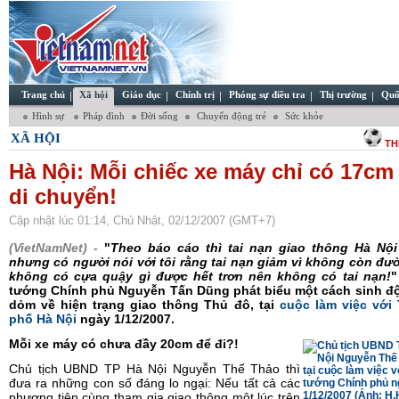
Trang chủ
Xã hội
Giáo dục
Chính trị
Phóng sự điều tra
Thị trường
Quố
Hình sự
Pháp đình
Đời sống
Chuyển động trẻ
Sức khỏe
XÃ HỘI
TH
Hà Nội: Mỗi chiếc xe máy chỉ có 17cm
di chuyển!
Cập nhật lúc 01:14, Chủ Nhật, 02/12/2007 (GMT+7)
(VietNamNet) -
"
Theo báo cáo thì tai nạn giao thông Hà Nội
nhưng có người nói với tôi rằng tai nạn giảm vì không còn đườ
không có cựa quậy gì được hết trơn nên không có tai nạn!
"
tướng Chính phủ Nguyễn Tấn Dũng phát biểu một cách sinh độ
dỏm về hiện trạng giao thông Thủ đô, tại
cuộc làm việc với
phố Hà Nội
ngày 1/12/2007.
Mỗi xe máy có chưa đầy 20cm để đi?!
Chủ tịch UBND TP Hà Nội Nguyễn Thế Thảo thì
đưa ra những con số đáng lo ngại: Nếu tất cả các
phương tiện cùng tham gia giao thông một lúc trên