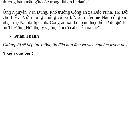
thương hàm mặt, gãy cổ xương đùi do bị đánh”.
Ông Nguyễn Văn Dũng, Phó trưởng Công an xã Đức Ninh, TP. Đồ
cho biết: “Với những chứng cứ và bức ảnh của mẹ Nài, công an 
nhận mẹ Nài đã bị đánh. Công an xã đã hoàn thiện hồ sơ để gửi l
an TP.Đồng Hới thụ lý vụ án, làm rõ cái chết của mẹ”.
Phan Thanh
Chúng tôi sẽ tiếp tục thông tin đến bạn đọc vụ việc nghiêm trọng nà
Ý kiến của bạn: