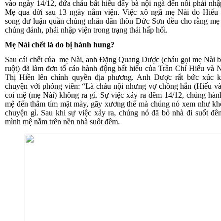
vào ngày 14/12, đứa cháu bất hiếu đẩy bà nội ngã đến nỗi phải nhậ
Mẹ qua đời sau 13 ngày nằm viện. Việc xô ngã mẹ Nài do Hiếu n
song dư luận quần chúng nhân dân thôn Đức Sơn đều cho rằng mẹ 
chúng đánh, phải nhập viện trong trạng thái hấp hối.
Mẹ Nài chết là do bị hành hung?
Sau cái chết của mẹ Nài, anh Đặng Quang Dược (cháu gọi mẹ Nài 
ruột) đã làm đơn tố cáo hành động bất hiếu của Trần Chí Hiếu và
Thị Hiền lên chính quyền địa phương. Anh Dược rất bức xúc kh
chuyện với phóng viên: “Là cháu nội nhưng vợ chồng hắn (Hiếu v
coi mệ (mẹ Nài) không ra gì. Sự việc xảy ra đêm 14/12, chúng hà
mệ đến thâm tím mặt mày, gãy xương thế mà chúng nó xem như kh
chuyện gì. Sau khi sự việc xảy ra, chúng nó đã bỏ nhà đi suốt đ
mình mệ nằm trên nền nhà suốt đêm.