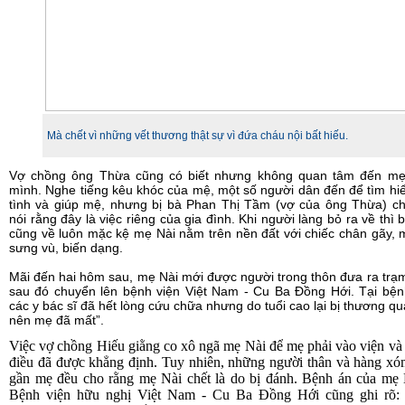
Mà chết vì những vết thương thật sự vì đứa cháu nội bất hiếu.
Vợ chồng ông Thừa cũng có biết nhưng không quan tâm đến mẹ
mình. Nghe tiếng kêu khóc của mệ, một số người dân đến để tìm hi
tình và giúp mệ, nhưng bị bà Phan Thị Tầm (vợ của ông Thừa) ch
nói rằng đây là việc riêng của gia đình. Khi người làng bỏ ra về thì
cũng về luôn mặc kệ mẹ Nài nằm trên nền đất với chiếc chân gãy,
sưng vù, biến dạng.
Mãi đến hai hôm sau, mẹ Nài mới được người trong thôn đưa ra trạ
sau đó chuyển lên bệnh viện Việt Nam - Cu Ba Đồng Hới. Tại bện
các y bác sĩ đã hết lòng cứu chữa nhưng do tuổi cao lại bị thương q
nên mẹ đã mất”.
Việc vợ chồng Hiếu giằng co xô ngã mẹ Nài để mẹ phải vào viện và 
điều đã được khẳng định. Tuy nhiên, những người thân và hàng x
gần mẹ đều cho rằng mẹ Nài chết là do bị đánh. Bệnh án của mẹ 
Bệnh viện hữu nghị Việt Nam - Cu Ba Đồng Hới cũng ghi rõ: