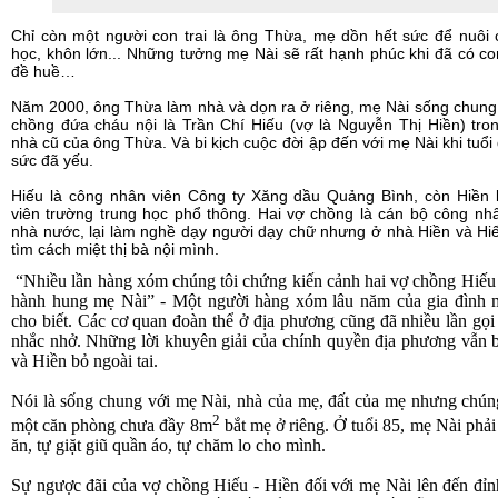
Chỉ còn một người con trai là ông Thừa, mẹ dồn hết sức để nuôi
học, khôn lớn... Những tưởng mẹ Nài sẽ rất hạnh phúc khi đã có c
đề huề…
Năm 2000, ông Thừa làm nhà và dọn ra ở riêng, mẹ Nài sống chung
chồng đứa cháu nội là Trần Chí Hiếu (vợ là
Nguyễn Thị Hiền) tro
nhà cũ của ông Thừa. Và bi kịch cuộc đời ập đến với mẹ Nài khi tuổi 
sức đã yếu.
Hiếu là công nhân viên Công ty Xăng dầu Quảng Bình, còn Hiền l
viên trường trung học phổ thông. Hai vợ chồng là cán bộ công nh
nhà nước, lại làm nghề dạy người dạy chữ nhưng ở nhà Hiền và Hi
tìm cách miệt thị bà nội mình.
“Nhiều lần hàng xóm chúng tôi chứng kiến cảnh hai vợ chồng Hiếu
hành hung mẹ Nài” - Một người hàng xóm lâu năm của gia đình 
cho biết. Các cơ quan đoàn thể ở địa phương cũng đã nhiều lần gọi
nhắc nhở. Những lời khuyên giải của chính quyền địa phương vẫn 
và Hiền bỏ ngoài tai.
Nói là sống chung với mẹ Nài, nhà của mẹ, đất của mẹ nhưng chú
2
một căn phòng chưa đầy 8m
bắt mẹ ở riêng.
Ở tuổi 85, mẹ Nài phải
ăn, tự giặt giũ quần áo, tự chăm lo cho mình.
Sự ngược đãi của vợ chồng Hiếu - Hiền đối với mẹ Nài lên đến đỉ