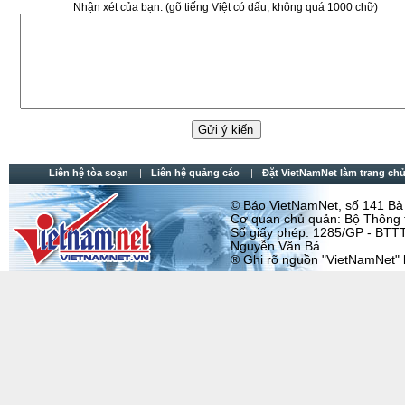
Nhận xét của bạn:
(gõ tiếng Việt có dấu, không quá 1000 chữ)
Liên hệ tòa soạn
Liên hệ quảng cáo
Đặt VietNamNet làm trang chu
© Báo VietNamNet, số 141 Bà T
Cơ quan chủ quản: Bộ Thông t
Số giấy phép: 1285/GP - BTTT
Nguyễn Văn Bá
® Ghi rõ nguồn "VietNamNet" khi