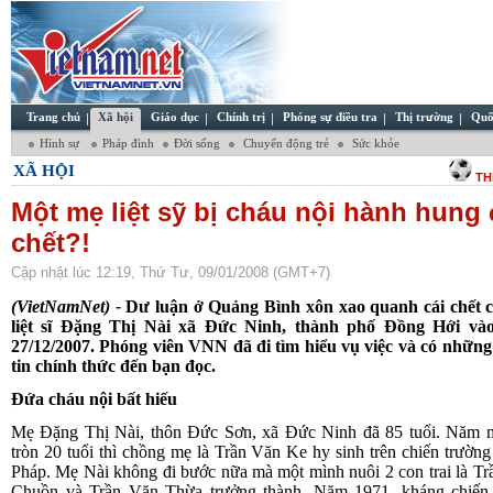
Trang chủ
Xã hội
Giáo dục
Chính trị
Phóng sự điều tra
Thị trường
Quố
Hình sự
Pháp đình
Đời sống
Chuyển động trẻ
Sức khỏe
XÃ HỘI
TH
Một mẹ liệt sỹ bị cháu nội hành hung
chết?!
Cập nhật lúc 12:19, Thứ Tư, 09/01/2008 (GMT+7)
(VietNamNet) -
Dư luận ở Quảng Bình xôn xao quanh cái chết 
liệt sĩ Đặng Thị Nài xã Đức Ninh, thành phố Đồng Hới và
27/12/2007. Phóng viên VNN đã đi tìm hiểu vụ việc và có những
tin chính thức đến bạn đọc.
Đứa cháu nội bất hiếu
Mẹ Đặng Thị Nài, thôn Đức Sơn, xã Đức Ninh đã 85 tuổi. Năm 
tròn 20 tuổi thì chồng mẹ là Trần Văn Ke hy sinh trên chiến trườn
Pháp. Mẹ Nài không đi bước nữa mà một mình nuôi 2 con trai là T
Chuồn và Trần Văn Thừa trưởng thành. Năm 1971, kháng chiến