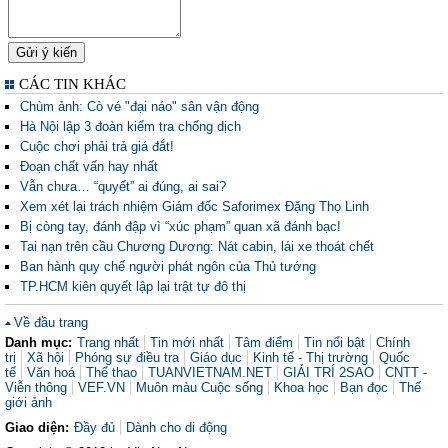
CÁC TIN KHÁC
Chùm ảnh: Cò vé "đại náo" sân vận động
Hà Nội lập 3 đoàn kiểm tra chống dịch
Cuộc chơi phải trả giá đắt!
Đoạn chất vấn hay nhất
Vẫn chưa… “quyết” ai đúng, ai sai?
Xem xét lại trách nhiệm Giám đốc Saforimex Đặng Thọ Linh
Bị còng tay, đánh đập vì “xúc phạm” quan xã đánh bạc!
Tai nạn trên cầu Chương Dương: Nát cabin, lái xe thoát chết
Ban hành quy chế người phát ngôn của Thủ tướng
TP.HCM kiên quyết lập lại trật tự đô thị
Về đầu trang
Danh mục:
Trang nhất
Tin mới nhất
Tâm điểm
Tin nổi bật
Chính
trị
Xã hội
Phóng sự điều tra
Giáo dục
Kinh tế - Thị trường
Quốc
tế
Văn hoá
Thể thao
TUANVIETNAM.NET
GIẢI TRÍ 2SAO
CNTT -
Viễn thông
VEF.VN
Muôn màu Cuộc sống
Khoa học
Bạn đọc
Thế
giới ảnh
Giao diện:
Đầy đủ
Dành cho di động