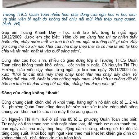
Trường THCS Quán Toan nhiều hôm phải đóng cửa nghỉ học vì học sinh
và giáo viên bị ngất do không thể chịu nổi mùi khói thép xung quanh.
(
Ảnh: VĐ
).
Gặp em Hoàng Khánh Duy - học sinh lớp 6A, từng bị ngất ngày
19/12/2009, được em cho biết: “
Hôm đó em đang học thì tự nhiên thấy
buồn nôn, chảy nước mắt và khó thở rồi em ngất đi không biết gì nữa. Bây
giờ cũng thế cứ khi nào khói của nhà máy thép thải ra có mùi là em lại khó
chịu và rất mệt, nhất là vào buổi sáng sớm
”.
Cũng như các học sinh, nhiều cô giáo đứng lớp ở Trường THCS Quán
Toan cũng không thoát khỏi cảnh… đột nhiên bị ngất. Cô Nguyễn Thị Thu
Hường, giáo viên dạy nhạc từng ngất tại lớp học ngày 28/11/2009 bức
xúc:
“Khói từ các nhà máy thép cháy khét như mùi cháy dây điện, tôi
không thể chịu nổi. Nhất là vào những ngày mưa, khói tích tụ xuống đất rồi
bốc hơi khiến tôi đau váng hết cả đầu, chẳng làm được việc gì”.
Đóng cửa cũng không “thoát”
Cùng chung cảnh khốn khổ vì khói thép, hàng nghìn hộ dân các tổ 1, 2 và
3... phường Quán Toan cũng đang hết sức bức xúc trước cảnh phải sống
chung với khói thải từ các nhà máy thép xung quanh.
Chị Nguyễn Thị Kim Huế ở số nhà 85 tổ 1, phường Quán Toan cho biết:
Từ ngày có tình trạng học sinh ngất hàng loạt, để tránh cơ quan thanh tra,
ban ngày các nhà máy thép hoạt động cầm chừng, nhưng cứ tối đến là
tăng công suất. Khói bốc nghi ngút kèm theo mùi khét lẹt khiến gia đình chị
không chịu nổi, phải đóng kín cửa tránh khói.