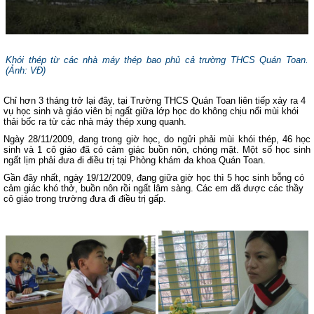
Khói thép từ các nhà máy thép bao phủ cả trường THCS Quán Toan.
(
Ảnh: VĐ
)
Chỉ hơn 3 tháng trở lại đây, tại Trường THCS Quán Toan liên tiếp xảy ra 4
vụ học sinh và giáo viên bị ngất giữa lớp học do không chịu nổi mùi khói
thải bốc ra từ các nhà máy thép xung quanh.
Ngày 28/11/2009, đang trong giờ học, do ngửi phải mùi khói thép, 46 học
sinh và 1 cô giáo đã có cảm giác buồn nôn, chóng mặt. Một số học sinh
ngất lịm phải đưa đi điều trị tại Phòng khám đa khoa Quán Toan.
Gần đây nhất, ngày 19/12/2009, đang giữa giờ học thì 5 học sinh bỗng có
cảm giác khó thở, buồn nôn rồi ngất lâm sàng. Các em đã được các thầy
cô giáo trong trường đưa đi điều trị gấp.