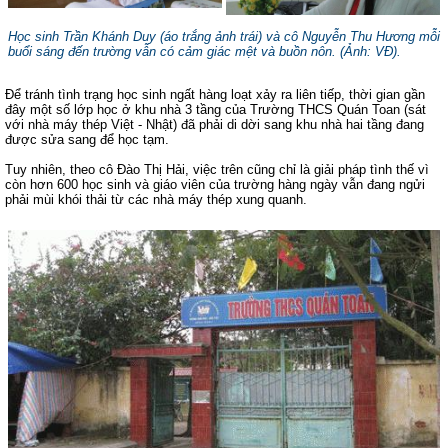
Học sinh Trần Khánh Duy (áo trắng ảnh trái) và cô Nguyễn Thu Hương mỗi
buổi sáng đến trường vẫn có cảm giác mệt và buồn nôn. (
Ảnh: VĐ
).
Để tránh tình trạng học sinh ngất hàng loạt xảy ra liên tiếp, thời gian gần
đây một số lớp học ở khu nhà 3 tầng của Trường THCS Quán Toan (sát
với nhà máy thép Việt - Nhật) đã phải di dời sang khu nhà hai tầng đang
được sửa sang để học tạm.
Tuy nhiên, theo cô Đào Thị Hải, việc trên cũng chỉ là giải pháp tình thế vì
còn hơn 600 học sinh và giáo viên của trường hàng ngày vẫn đang ngửi
phải mùi khói thải từ các nhà máy thép xung quanh.