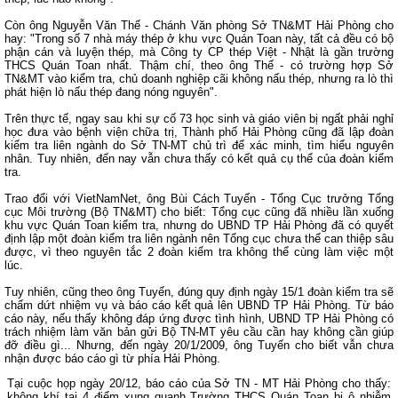
Còn ông Nguyễn Văn Thế - Chánh Văn phòng Sở TN&MT Hải Phòng cho
hay: "Trong số 7 nhà máy thép ở khu vực Quán Toan này, tất cả đều có bộ
phận cán và luyện thép, mà Công ty CP thép Việt - Nhật là gần trường
THCS Quán Toan nhất. Thậm chí, theo ông Thế - có trường hợp Sở
TN&MT vào kiểm tra, chủ doanh nghiệp cãi không nấu thép, nhưng ra lò thì
phát hiện lò nấu thép đang nóng nguyên".
Trên thực tế, ngay sau khi sự cố 73 học sinh và giáo viên bị ngất phải nghỉ
học đưa vào bệnh viện chữa trị, Thành phố Hải Phòng cũng đã lập đoàn
kiểm tra liên ngành do Sở TN-MT chủ trì để xác minh, tìm hiểu nguyên
nhân. Tuy nhiên, đến nay vẫn chưa thấy có kết quả cụ thể của đoàn kiểm
tra.
Trao đổi với VietNamNet, ông Bùi Cách Tuyến - Tổng Cục trưởng Tổng
cục Môi trường (Bộ TN&MT) cho biết: Tổng cục cũng đã nhiều lần xuống
khu vực Quán Toan kiểm tra, nhưng do UBND TP Hải Phòng đã có quyết
định lập một đoàn kiểm tra liên ngành nên Tổng cục chưa thể can thiệp sâu
được, vì theo nguyên tắc 2 đoàn kiểm tra không thể cùng làm việc một
lúc.
Tuy nhiên, cũng theo ông Tuyến, đúng quy định ngày 15/1 đoàn kiểm tra sẽ
chấm dứt nhiệm vụ và báo cáo kết quả lên UBND TP Hải Phòng. Từ báo
cáo này, nếu thấy không đáp ứng được tình hình, UBND TP Hải Phòng có
trách nhiệm làm văn bản gửi Bộ TN-MT yêu cầu cần hay không cần giúp
đỡ điều gì... Nhưng, đến ngày 20/1/2009, ông Tuyến cho biết vẫn chưa
nhận được báo cáo gì từ phía Hải Phòng.
Tại cuộc họp ngày 20/12, báo cáo của Sở TN - MT Hải Phòng cho thấy:
không khí tại 4 điểm xung quanh Trường THCS Quán Toan bị ô nhiễm