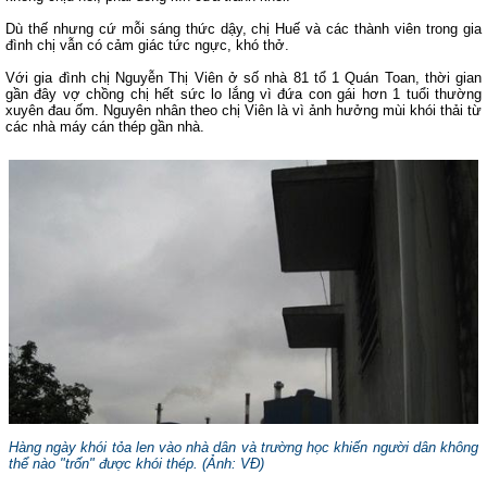
Dù thế nhưng cứ mỗi sáng thức dậy, chị Huế và các thành viên trong gia
đình chị vẫn có cảm giác tức ngực, khó thở.
Với gia đình chị Nguyễn Thị Viên ở số nhà 81 tổ 1 Quán Toan, thời gian
gần đây vợ chồng chị hết sức lo lắng vì đứa con gái hơn 1 tuổi thường
xuyên đau ốm. Nguyên nhân theo chị Viên là vì ảnh hưởng mùi khói thải từ
các nhà máy cán thép gần nhà.
Hàng ngày khói tỏa len vào nhà dân và trường học khiến người dân không
thể nào "trốn" được khói thép. (
Ảnh: VĐ
)