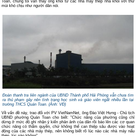
Toan, chúng tôi vẫn thấy ống khói từ các nhà máy thép nhả khói với thứ
mùi khó chịu như người dân nói.
Đoàn thanh tra liên ngành của UBND Thành phố Hải Phòng vẫn chưa tìm
ra thủ phạm gây nên tình trạng học sinh và giáo viên ngất nhiều lần tại
trường THCS Quán Toan. (
Ảnh: VĐ
)
Về vấn đề này, trao đổi với PV VietNamNet, ông Đào Việt Hưng - Chủ tịch
UBND phường Quán Toan cho biết: "Chức năng của phường cũng chỉ
dừng ở mức độ ghi nhận ý kiến phản ảnh của dân rồi báo lên các cơ quan
chức năng có thẩm quyền, chứ không thể can thiệp sâu được vào hoạt
động của các nhà máy thép, nên không biết rõ lúc nào các nhà máy nấu
thép, lúc nào không".