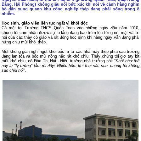
Bàng, Hải Phòng) không giấu nổi bức xúc khi nói về cảnh hàng nghìn
hộ dân xung quanh khu công nghiệp thép đang phải sống trong ô
nhiễm.
Học sinh, giáo viên liên tục ngất vì khói độc
Có mặt tại Trường THCS Quán Toan vào những ngày đầu năm 2010,
chúng tôi cảm nhận được sự lo lắng đang bao trùm lên từng nét mặt và lời
nói của các thầy cô giáo và rất đông học sinh khi hàng ngày vẫn đang phải
hứng chịu mùi khói thép.
Một không gian nghi ngút khói bốc ra từ các nhà máy thép phía sau trường
đang lan tỏa và bốc mùi nồng nặc rất khó chịu. Thấy chúng tôi giơ tay bịt
mũi khó chịu, cô Đào Thị Hải - Hiệu trưởng nhà trường nói: “
Khói như thế
này là "lý tưởng" lắm rồi đấy! Nhiều hôm khí thải sặc sụa, chúng tôi không
sao chịu nổi
”.