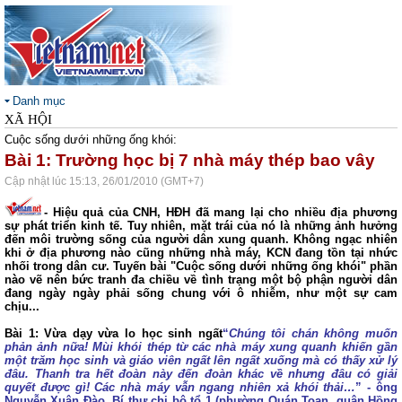
Danh mục
XÃ HỘI
Cuộc sống dưới những ống khói:
Bài 1: Trường học bị 7 nhà máy thép bao vây
Cập nhật lúc 15:13, 26/01/2010 (GMT+7)
- Hiệu quả của CNH, HĐH đã mang lại cho nhiều địa phương
sự phát triển kinh tế. Tuy nhiên, mặt trái của nó là những ảnh hưởng
đến môi trường sống của người dân xung quanh. Không ngạc nhiên
khi ở địa phương nào cũng những nhà máy, KCN đang tồn tại nhức
nhối trong dân cư. Tuyến bài "Cuộc sống dưới những ống khói" phần
nào vẽ nên bức tranh đa chiều về tình trạng một bộ phận người dân
đang ngày ngày phải sống chung với ô nhiễm, như một sự cam
chịu...
Bài 1:
Vừa dạy vừa lo học sinh ngất
“
Chúng tôi chán không muốn
phản ảnh nữa! Mùi khói thép từ các nhà máy xung quanh khiến gần
một trăm học sinh và giáo viên ngất lên ngất xuống mà có thấy xử lý
đâu. Thanh tra hết đoàn này đến đoàn khác về nhưng đâu có giải
quyết được gì! Các nhà máy vẫn ngang nhiên xả khói thải…
” - ông
Nguyễn Xuân Đào, Bí thư chi bộ tổ 1 (phường Quán Toan, quận Hồng