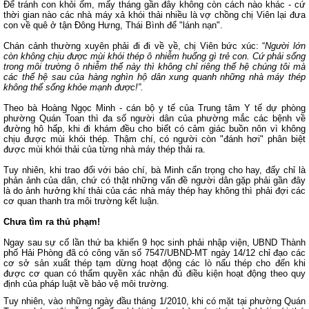
Để tránh con khỏi ốm, mấy tháng gần đây không còn cách nào khác - cứ
thời gian nào các nhà máy xả khói thải nhiều là vợ chồng chị Viên lại đưa
con về quê ở tận Đông Hưng, Thái Bình để "lánh nạn".
Chán cảnh thường xuyên phải đi đi về về, chị Viên bức xúc: “
Người lớn
còn không chịu được mùi khói thép ô nhiễm huống gì trẻ con. Cứ phải sống
trong môi trường ô nhiễm thế này thì không chỉ riêng thế hệ chúng tôi mà
các thế hệ sau của hàng nghìn hộ dân xung quanh những nhà máy thép
không thể sống khỏe mạnh được!”.
Theo bà Hoàng Ngọc Minh - cán bộ y tế của Trung tâm Y tế dự phòng
phường Quán Toan thì đa số người dân của phường mắc các bệnh về
đường hô hấp, khi đi khám đều cho biết có cảm giác buồn nôn vì không
chịu được mùi khói thép. Thậm chí, có người còn "đánh hơi" phân biệt
được mùi khói thải của từng nhà máy thép thải ra.
Tuy nhiên, khi trao đổi với báo chí, bà Minh cẩn trọng cho hay, đấy chỉ là
phản ảnh của dân, chứ có thật những vấn đề người dân gặp phải gần đây
là do ảnh hưởng khí thải của các nhà máy thép hay không thì phải đợi các
cơ quan thanh tra môi trường kết luận.
Chưa tìm ra thủ phạm!
Ngay sau sự cố lần thứ ba khiến 9 học sinh phải nhập viện, UBND Thành
phố Hải Phòng đã có công văn số 7547/UBND-MT ngày 14/12 chỉ đạo các
cơ sở sản xuất thép tạm dừng hoạt động các lò nấu thép cho đến khi
được cơ quan có thẩm quyền xác nhận đủ điều kiện hoạt động theo quy
định của pháp luật về bảo vệ môi trường.
Tuy nhiên, vào những ngày đầu tháng 1/2010, khi có mặt tại phường Quán