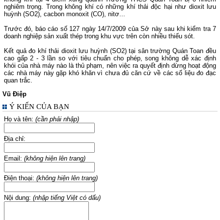
nghiêm trọng. Trong không khí có những khí thải độc hại như dioxit lưu
huỳnh (SO2), cacbon monoxit (CO), nitơ...
Trước đó, báo cáo số 127 ngày 14/7/2009 của Sở này sau khi kiểm tra 7
doanh nghiệp sản xuất thép trong khu vực trên còn nhiều thiếu sót.
Kết quả đo khí thải dioxit lưu huỳnh (SO2) tại sân trường Quán Toan đều
cao gấp 2 - 3 lần so với tiêu chuẩn cho phép, song không dễ xác định
khói của nhà máy nào là thủ phạm, nên việc ra quyết định dừng hoạt động
các nhà máy này gặp khó khăn vì chưa đủ căn cứ về các số liệu đo đạc
quan trắc.
Vũ Điệp
Ý KIẾN CỦA BẠN
Họ và tên:
(cần phải nhập)
Địa chỉ:
Email:
(không hiện lên trang)
Điện thoại:
(không hiện lên trang)
Nội dung:
(nhập tiếng Việt có dấu)