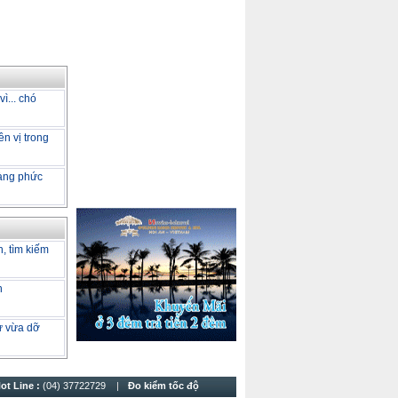
ì... chó
ên vị trong
càng phức
h, tìm kiếm
h
tư vừa dỡ
ot Line :
(04) 37722729
Đo kiểm tốc độ