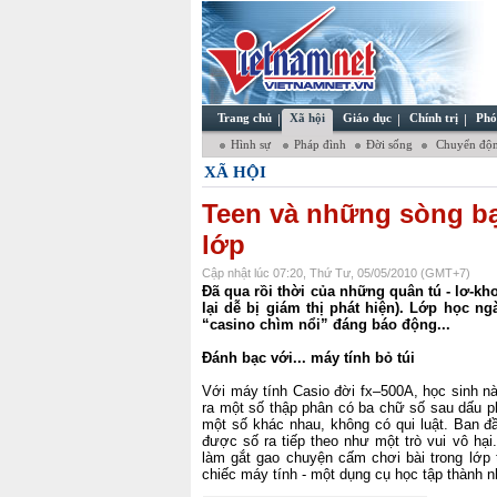
Trang chủ
Xã hội
Giáo dục
Chính trị
Phó
Hình sự
Pháp đình
Đời sống
Chuyển độn
XÃ HỘI
Teen và những sòng bạ
lớp
Cập nhật lúc 07:20, Thứ Tư, 05/05/2010 (GMT+7)
Đã qua rồi thời của những quân tú - lơ-k
lại dễ bị giám thị phát hiện). Lớp học n
“casino chìm nổi” đáng báo động...
Đánh bạc với...
máy tính
bỏ túi
Với máy tính Casio đời fx–500A,
học sinh
nà
ra một số thập phân có ba chữ số sau dấu p
một số khác nhau, không có qui luật. Ban đ
được số ra tiếp theo như một trò vui vô hại
làm gắt gao chuyện cấm chơi bài trong lớp 
chiếc
máy tính
- một dụng cụ học tập thành 