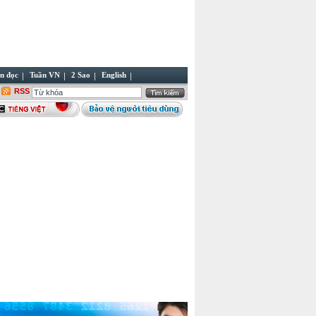
n đọc
Tuần VN
2 Sao
English
RSS