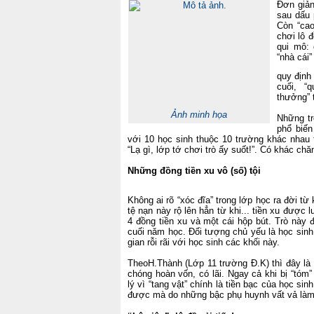
Đơn giản
sau dấu 
Còn “cao
chơi lô 
qui mô: 
“nhà cái
quy định
cuối, “
thưởng” t
Ảnh minh họa
Những t
phổ biế
với 10
học sinh
thuộc 10 trường khác nhau t
“Lạ gì, lớp tớ chơi trò ấy suốt!”. Có khác chă
Những đồng tiền xu vô (số) tội
Không ai rõ “xóc đĩa” trong lớp học ra đời t
tệ nạn này rộ lên hẳn từ khi... tiền xu được 
4 đồng tiền xu và một cái hộp bút. Trò này đ
cuối năm học. Đối tượng chủ yếu là
học sinh
gian
rỗi rãi với
học sinh
các khối này.
TheoH.Thành (Lớp 11 trường Đ.K) thì đây là mộ
chóng hoàn vốn, có lãi. Ngay cả khi bị “tóm”
lý vì “tang vật” chính là
tiền bạc
của
học sinh
được mà do những bậc phụ huynh vất vả làm