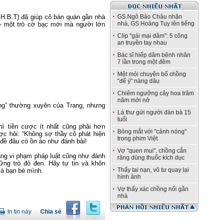
 H.B.T) đã giúp cô bán quán gần nhà
GS.Ngô Bảo Châu nhận
nhà, GS.Hoàng Tụy lên tiếng
”- một trò cờ bạc mới mà người lớn
Clip "gái mại dâm": 5 công
an truyền tay nhau
Bác sĩ hiếp dâm bệnh nhân
7 lần trong một đêm
Mệt mỏi chuyện bố chồng
"để ý" nàng dâu
Chiêm ngưỡng cây hoa trăm
năm mới nở
àng” thường xuyên của Trang, nhưng
Lá thư gửi người đàn bà 15
tuổi
thì tiền cược ít nhất cũng phải hơn
Bỏng mắt với "cảnh nóng"
ược hỏi: “Không sợ thầy cô phát hiện
trong phim Việt
 đề đâu có ồn ào như đánh bài!
Vợ "quen mui", chồng cắn
ang vi
phạm pháp
luật cũng như đánh
răng dùng thuốc kích dục
ng trò đỏ đen. Hãy tự tin và khôn
Thấy tai nạn, vô tư quay lại
và
bạn bè
mình.
hình ảnh
Vợ thấy xác chồng nổi gần
nhà
In tin này
Chia sẻ