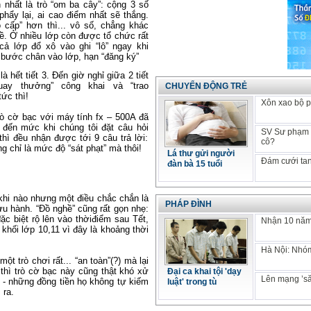
 nhất là trò “om ba cây”: cộng 3 số
phẩy lại, ai cao điểm nhất sẽ thắng.
 cấp” hơn thì... vô số, chẳng khác
đề. Ở nhiều lớp còn được tổ chức rất
cả lớp đổ xô vào ghi “lô” ngay khi
” bước chân vào lớp, hạn “đăng ký”
là hết tiết 3. Đến giờ nghỉ giữa 2 tiết
quay thưởng” công khai và “trao
CHUYỂN ĐỘNG TRẺ
ức thì!
Xôn xao bộ p
rò cờ bạc với
máy tính
fx – 500A đã
n đến mức khi
chúng tôi
đặt
câu hỏi
SV Sư phạm k
hì đều nhận được tới 9 câu trả lời:
cô?
ng chỉ là mức độ “sát phạt” mà thôi!
Lá thư gửi người
Đám cưới tan
đàn bà 15 tuổi
ừ khi nào nhưng một điều chắc chắn là
PHÁP ĐÌNH
lưu hành. “Đồ nghề” cũng rất gọn nhẹ:
ặc biệt rộ lên vào thờiđiểm sau Tết,
Nhận 10 năm 
khối lớp 10,11 vì đây là khoảng
thời
Hà Nội: Nhóm
t trò chơi rất... “an toàn”(?) mà lại
 thì trò cờ bạc này cũng thật khó xử
Đại ca khai tội 'dạy
Lên mạng ’să
- những đồng tiền họ không tự kiếm
luật' trong tù
 ra.