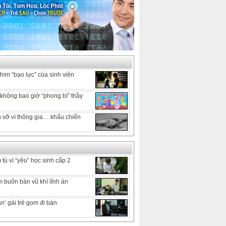
him “bạo lực” của sinh viên
hông bao giờ “phong bì” thầy
 vỡ vì thông gia… khẩu chiến
tù vì “yêu” học sinh cấp 2
 buôn bán vũ khí lĩnh án
n’ gái trẻ gom đi bán