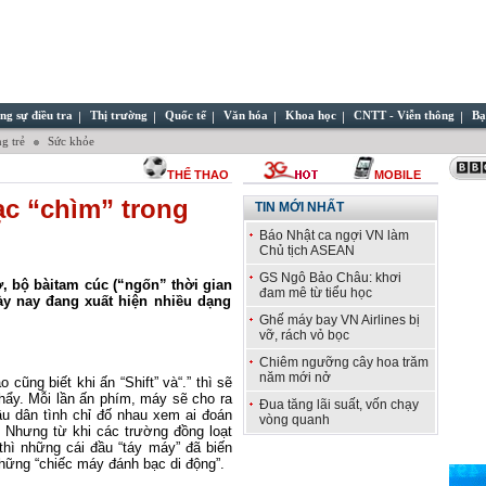
ng sự điều tra
Thị trường
Quốc tế
Văn hóa
Khoa học
CNTT - Viễn thông
Bạ
g trẻ
Sức khỏe
THỂ THAO
MOBILE
c “chìm” trong
TIN MỚI NHẤT
Báo Nhật ca ngợi VN làm
Chủ tịch ASEAN
GS Ngô Bảo Châu: khơi
hơ, bộ bàitam cúc (“ngốn”
thời gian
đam mê từ tiểu học
gày nay đang xuất hiện nhiều dạng
Ghế máy bay VN Airlines bị
vỡ, rách vỏ bọc
Chiêm ngưỡng cây hoa trăm
năm mới nở
o cũng biết khi ấn “Shift” và“.” thì sẽ
hẩy. Mỗi lần ấn phím, máy sẽ cho ra
Đua tăng lãi suất, vốn chạy
ầu dân tình chỉ đố nhau xem ai đoán
vòng quanh
. Nhưng từ khi các trường đồng loạt
thì những cái đầu “táy máy” đã biến
những “chiếc máy đánh bạc di động”.