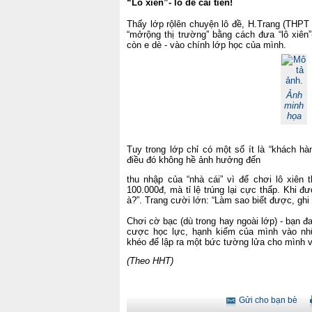
“Lô xiên”- lô đề cải tiến!
Thấy lớp rộlên chuyện lô đề, H.Trang (THPT
“mởrộng thị trường” bằng cách đưa “lô xiên
còn e dè - vào chính lớp học của mình.
Ảnh
minh
họa
Tuy trong lớp chỉ có một số ít là “khách h
điều đó không hề ảnh hưởng đến
thu nhập
của “nhà cái” vì để chơi lô xiên 
100.000đ, mà tỉ lệ trúng lại cực thấp. Khi đ
à?”. Trang cười lớn: “Làm sao biết được, ghi
Chơi cờ bạc (dù trong hay ngoài lớp) - bạn đ
cược học lực, hạnh kiểm của mình vào nhữ
khéo để lập ra một bức tường lửa cho mình 
(Theo HHT)
Gửi cho bạn bè