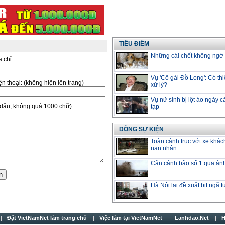
TIÊU ĐIỂM
Những cái chết không ngờ v
a chỉ:
Vụ 'Cô gái Đồ Long': Có thi
̣n thoại:
(không hiện lên trang)
xử lý?
Vụ nữ sinh bị lột áo ngày 
ó dấu, không quá 1000 chữ)
tạp
DÒNG SỰ KIỆN
Toàn cảnh trục vớt xe khác
nạn nhân
Cận cảnh bão số 1 qua ản
Hà Nội lại đề xuất bịt ngã 
Đặt VietNamNet làm trang chủ
Việc làm tại VietNamNet
Lanhdao.Net
H