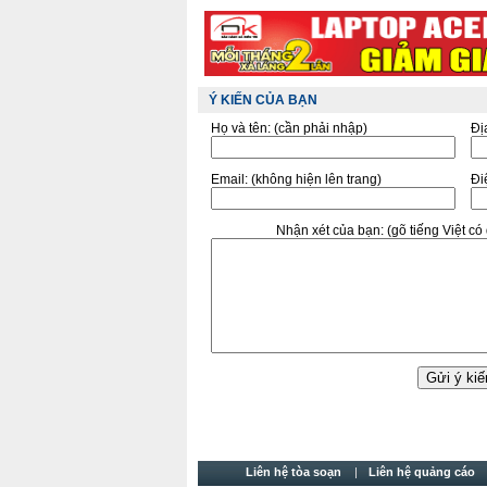
Ý KIẾN CỦA BẠN
Họ và tên:
(cần phải nhập)
Đị
Email:
(không hiện lên trang)
Điê
Nhận xét của bạn:
(gõ tiếng Việt c
Liên hệ tòa soạn
Liên hệ quảng cáo