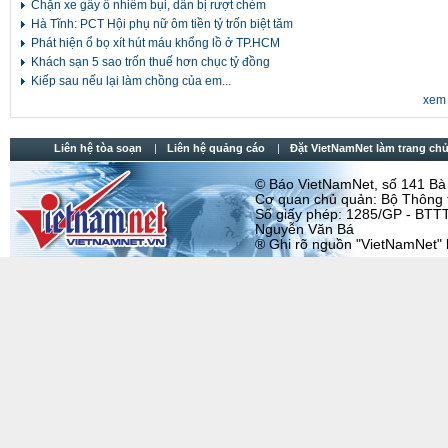
Chặn xe gây ô nhiễm bụi, dân bị rượt chém
Hà Tĩnh: PCT Hội phụ nữ ôm tiền tỷ trốn biệt tăm
Phát hiện ổ bọ xít hút máu khổng lồ ở TP.HCM
Khách sạn 5 sao trốn thuế hơn chục tỷ đồng
Kiếp sau nếu lại làm chồng của em...
xem 
Liên hệ tòa soạn
Liên hệ quảng cáo
Đặt VietNamNet làm trang chu
© Báo VietNamNet, số 141 Bà T
Cơ quan chủ quản: Bộ Thông t
Số giấy phép: 1285/GP - BTTT
Nguyễn Văn Bá
® Ghi rõ nguồn "VietNamNet" khi