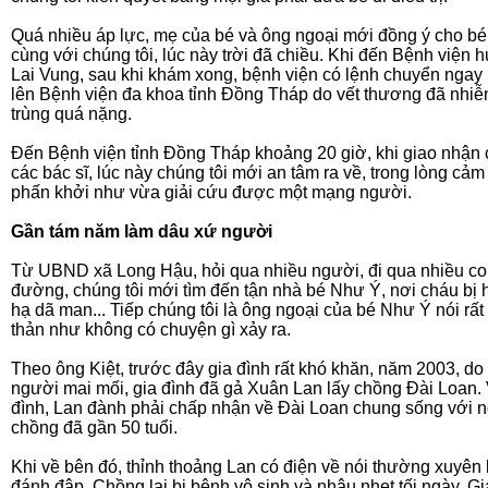
Quá nhiều áp lực, mẹ của bé và ông ngoại mới đồng ý cho bé
cùng với chúng tôi, lúc này trời đã chiều. Khi đến Bệnh viện 
Lai Vung, sau khi khám xong, bệnh viện có lệnh chuyển ngay
lên Bệnh viện đa khoa tỉnh Đồng Tháp do vết thương đã nhi
trùng quá nặng.
Đến Bệnh viện tỉnh Đồng Tháp khoảng 20 giờ, khi giao nhận
các bác sĩ, lúc này chúng tôi mới an tâm ra về, trong lòng cảm
phấn khởi như vừa giải cứu được một mạng người.
Gần tám năm làm dâu xứ người
Từ UBND xã Long Hậu, hỏi qua nhiều người, đi qua nhiều c
đường, chúng tôi mới tìm đến tận nhà bé Như Ý, nơi cháu bị
hạ dã man... Tiếp chúng tôi là ông ngoại của bé Như Ý nói rất
thản như không có chuyện gì xảy ra.
Theo ông Kiệt, trước đây gia đình rất khó khăn, năm 2003, do
người mai mối, gia đình đã gả Xuân Lan lấy chồng Đài Loan. 
đình, Lan đành phải chấp nhận về Đài Loan chung sống với 
chồng đã gần 50 tuổi.
Khi về bên đó, thỉnh thoảng Lan có điện về nói thường xuyên 
đánh đập. Chồng lại bị bệnh vô sinh và nhậu nhẹt tối ngày. Gi