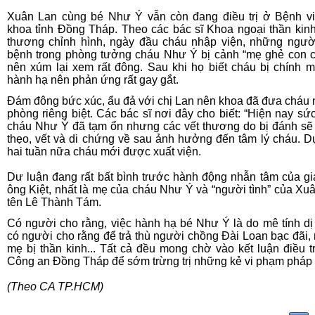
Xuân Lan cùng bé Như Ý vẫn còn đang điều trị ở Bệnh v
khoa tỉnh Đồng Tháp. Theo các bác sĩ Khoa ngoại thần kin
thương chỉnh hình, ngày đầu cháu nhập viện, những ngườ
bệnh trong phòng tưởng cháu Như Ý bị cảnh “mẹ ghẻ con 
nên xúm lại xem rất đông. Sau khi họ biết cháu bị chính m
hành hạ nên phản ứng rất gay gắt.
Đám đông bức xúc, ẩu đả với chị Lan nên khoa đã đưa cháu
phòng riêng biệt. Các bác sĩ nơi đây cho biết: “Hiện nay sứ
cháu Như Ý đã tạm ổn nhưng các vết thương do bị đánh sẽ 
thẹo, vết và di chứng về sau ảnh hưởng đến tâm lý cháu. D
hai tuần nữa cháu mới được xuất viện.
Dư luận đang rất bất bình trước hành động nhẫn tâm của gi
ông Kiệt, nhất là mẹ của cháu Như Ý và “người tình” của Xu
tên Lê Thành Tám.
Có người cho rằng, việc hành hạ bé Như Ý là do mê tính dị
có người cho rằng để trả thù người chồng Đài Loan bạc đãi,
mẹ bị thần kinh... Tất cả đều mong chờ vào kết luận điều t
Công an Đồng Tháp để sớm trừng trị những kẻ vi phạm pháp 
(Theo CA TP.HCM)