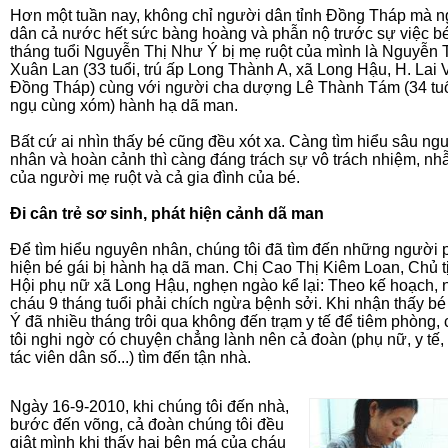
Hơn một tuần nay, không chỉ người dân tỉnh Đồng Tháp mà 
dân cả nước hết sức bàng hoàng và phẫn nộ trước sự việc bé
tháng tuổi Nguyễn Thị Như Ý bị mẹ ruột của mình là Nguyễn 
Xuân Lan (33 tuổi, trú ấp Long Thành A, xã Long Hậu, H. Lai 
Đồng Tháp) cùng với người cha dượng Lê Thành Tám (34 tuổ
ngụ cùng xóm) hành hạ dã man.
Bất cứ ai nhìn thấy bé cũng đều xót xa. Càng tìm hiểu sâu ng
nhân và hoàn cảnh thì càng đáng trách sự vô trách nhiệm, nh
của người mẹ ruột và cả gia đình của bé.
Đi cân trẻ sơ sinh, phát hiện cảnh dã man
Để tìm hiểu nguyên nhân, chúng tôi đã tìm đến những người 
hiện bé gái bị hành hạ dã man. Chị Cao Thị Kiêm Loan, Chủ t
Hội phụ nữ xã Long Hậu, nghẹn ngào kể lại: Theo kế hoạch,
cháu 9 tháng tuổi phải chích ngừa bệnh sởi. Khi nhận thấy b
Ý đã nhiều tháng trôi qua không đến trạm y tế để tiêm phòng,
tôi nghi ngờ có chuyện chẳng lành nên cả đoàn (phụ nữ, y tế,
tác viên dân số...) tìm đến tận nhà.
Ngày 16-9-2010, khi chúng tôi đến nhà,
bước đến võng, cả đoàn chúng tôi đều
giật mình khi thấy hai bên má của cháu