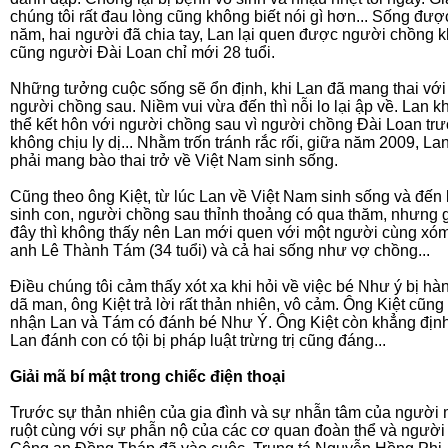
chúng tôi rất đau lòng cũng không biết nói gì hơn... Sống đượ
năm, hai người đã chia tay, Lan lại quen được người chồng 
cũng người Đài Loan chỉ mới 28 tuổi.
Những tưởng cuộc sống sẽ ổn định, khi Lan đã mang thai với
người chồng sau. Niềm vui vừa đến thì nỗi lo lại ập về. Lan 
thể kết hôn với người chồng sau vì người chồng Đài Loan tr
không chịu ly dị... Nhằm trốn tránh rắc rối, giữa năm 2009, La
phải mang bào thai trở về Việt Nam sinh sống.
Cũng theo ông Kiệt, từ lúc Lan về Việt Nam sinh sống và đến 
sinh con, người chồng sau thỉnh thoảng có qua thăm, nhưng 
đây thì không thấy nên Lan mới quen với một người cùng xóm
anh Lê Thành Tám (34 tuổi) và cả hai sống như vợ chồng...
Điều chúng tôi cảm thấy xót xa khi hỏi về việc bé Như ý bị hà
dã man, ông Kiệt trả lời rất thản nhiên, vô cảm. Ông Kiệt cũng
nhận Lan và Tám có đánh bé Như Ý. Ông Kiệt còn khẳng địn
Lan đánh con có tội bị pháp luật trừng trị cũng đáng...
Giải mã bí mật trong chiếc điện thoại
Trước sự thản nhiên của gia đình và sự nhẫn tâm của người
ruột cùng với sự phẫn nộ của các cơ quan đoàn thể và người