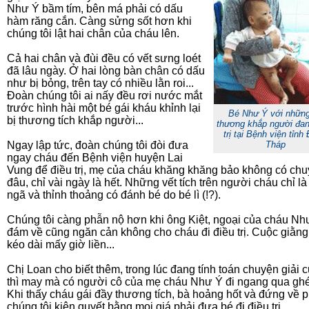
Như Ý bầm tím, bên má phải có dấu
hàm răng cắn. Càng sửng sốt hơn khi
chúng tôi lật hai chân của cháu lên.
Cả hai chân và đùi đều có vết sưng loét
đã lâu ngày. Ở hai lòng bàn chân có dấu
như bị bỏng, trên tay có nhiều lằn roi...
Đoàn chúng tôi ai nấy đều rơi nước mắt
trước hình hài một bé gái kháu khỉnh lại
Bé Như Ý với những
bị thương tích khắp người...
thương khắp người đan
trị tại Bệnh viện tỉnh
Ngay lập tức, đoàn chúng tôi đòi đưa
Tháp
ngay cháu đến Bệnh viện huyện Lai
Vung để điều trị, mẹ của cháu khăng khăng bảo không có chu
đâu, chỉ vài ngày là hết. Những vết tích trên người cháu chỉ là
ngã và thỉnh thoảng có đánh bé do bé lì (!?).
Chúng tôi càng phẫn nộ hơn khi ông Kiệt, ngoại của cháu Nh
đám về cũng ngăn cản không cho cháu đi điều trị. Cuộc giằng
kéo dài mấy giờ liền...
Chị Loan cho biết thêm, trong lúc đang tính toán chuyện giải 
thì may mà có người cô của mẹ cháu Như Ý đi ngang qua ghé
Khi thấy cháu gái đầy thương tích, bà hoảng hốt và đứng về p
chúng tôi kiên quyết bằng mọi giá phải đưa bé đi điều trị.