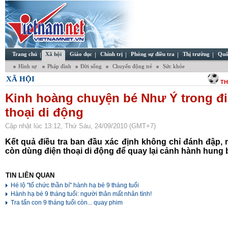
Trang chủ
Xã hội
Giáo dục
Chính trị
Phóng sự điều tra
Thị trường
Quố
Hình sự
Pháp đình
Đời sống
Chuyển động trẻ
Sức khỏe
XÃ HỘI
TH
Kinh hoàng chuyện bé Như Ý trong đ
thoại di động
Cập nhật lúc 13:12, Thứ Sáu, 24/09/2010 (GMT+7)
Kết quả điều tra ban đầu xác định không chỉ đánh đập,
còn dùng điện thoại di động để quay lại cảnh hành hung 
TIN LIÊN QUAN
Hé lộ "tổ chức thần bí" hành hạ bé 9 tháng tuổi
Hành hạ bé 9 tháng tuổi: người thân mất nhân tính!
Tra tấn con 9 tháng tuổi còn... quay phim