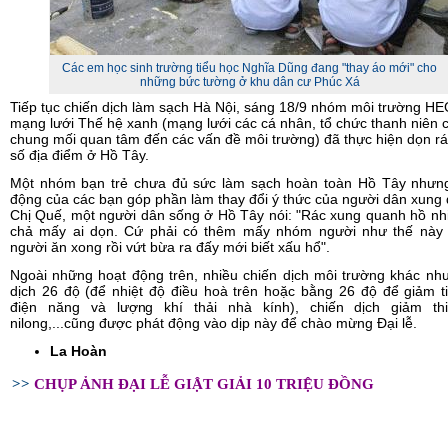
Các em học sinh trường tiểu học Nghĩa Dũng đang "thay áo mới" cho
những bức tường ở khu dân cư Phúc Xá
Tiếp tục chiến dịch làm sạch Hà Nội, sáng 18/9 nhóm môi trường HE
mạng lưới Thế hệ xanh (mạng lưới các cá nhân, tổ chức thanh niên 
chung mối quan tâm đến các vấn đề môi trường) đã thực hiện dọn r
số địa điểm ở Hồ Tây.
Một nhóm bạn trẻ chưa đủ sức làm sạch hoàn toàn Hồ Tây nhưn
động của các bạn góp phần làm thay đổi ý thức của người dân xung
Chị Quế, một người dân sống ở Hồ Tây nói: "Rác xung quanh hồ n
chả mấy ai dọn. Cứ phải có thêm mấy nhóm người như thế này
người ăn xong rồi vứt bừa ra đấy mới biết xấu hổ".
Ngoài những hoạt động trên, nhiều chiến dịch môi trường khác nh
dịch 26 độ (để nhiệt độ điều hoà trên hoặc bằng 26 độ để giảm t
điện năng và lượng khí thải nhà kính), chiến dịch giảm thi
nilong,...cũng được phát động vào dịp này để chào mừng Đại lễ.
La Hoàn
>>
CHỤP ẢNH ĐẠI LỄ GIẬT GIẢI 10 TRIỆU ĐỒNG