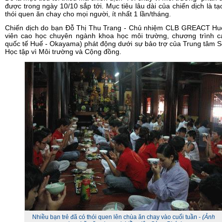
được trong ngày 10/10 sắp tới. Mục tiêu lâu dài của chiến dịch là t
thói quen ăn chay cho mọi người, ít nhất 1 lần/tháng.
Chiến dịch do bạn Đỗ Thị Thu Trang - Chủ nhiệm CLB GREACT Huế
viên cao học chuyên ngành khoa học môi trường, chương trình c
quốc tế Huế - Okayama) phát động dưới sự bảo trợ của Trung tâm 
Học tập vì Môi trường và Cộng đồng.
Nhiều bạn trẻ đã có thói quen lên chùa ăn chay vào cuối tuần -
(Ảnh