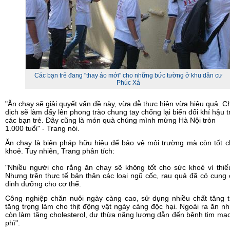
Các bạn trẻ đang "thay áo mới" cho những bức tường ở khu dân cư
Phúc Xá
"Ăn chay sẽ giải quyết vấn đề này, vừa dễ thực hiện vừa hiệu quả. C
dịch sẽ làm dấy lên phong trào chung tay chống lại biến đổi khí hậu 
các bạn trẻ. Đây cũng là món quà chúng mình mừng Hà Nội tròn
1.000 tuổi" - Trang nói.
Ăn chay là biện pháp hữu hiệu để bảo vệ môi trường mà còn tốt 
khoẻ. Tuy nhiên, Trang phân tích:
"Nhiều người cho rằng ăn chay sẽ không tốt cho sức khoẻ vì thiế
Nhưng trên thực tế bản thân các loại ngũ cốc, rau quả đã có cung
dinh dưỡng cho cơ thể.
Công nghiệp chăn nuôi ngày càng cao, sử dụng nhiều chất tăng t
tăng trọng làm cho thịt động vật ngày càng độc hại. Ngoài ra ăn nhi
còn làm tăng cholesterol, dư thừa năng lượng dẫn đến bệnh tim mạ
phì".