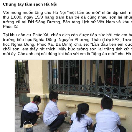
Chung tay làm sạch Hà Nội
Với mong muốn tặng cho Hà Nội "một tấm áo mới" nhân dịp sinh n
thứ 1.000, ngày 15/9 hàng trăm bạn trẻ đã cùng nhau sơn lại nh
tường cũ tại ĐH Đông Dương, Bảo tàng Lịch sử Việt Nam và khu 
Phúc Xá.
Tại khu dân cư Phúc Xá, chiến dịch còn được tiếp sức bởi các em h
trường tiểu học Nghĩa Dũng. Nguyễn Phương Thảo (Lớp 5A3, Trườn
học Nghĩa Dũng, Phúc Xá, Ba Đình) chia sẻ: "Lần đầu tiên em đư
chổi sơn, em thấy rất thích. Mấy bức tường sơn lại trắng tinh cứ
mới ấy. Các anh chị nói đúng khi bảo với em là "tặng áo mới" cho Hà 