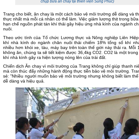
chụp bữa ăn chay tại thiền viện Sùng Phúc)
Trang cho biết, ăn chay là một cách bảo vệ môi trường dễ dàng và th
thực nhất mà mỗi cá nhân có thể làm. Việc giảm lượng thịt trong bữa
hạn chế nguồn phát tán khí thải gây hiệu ứng nhà kính của ngành c
nuôi.
Theo ước tính của Tổ chức Lương thực và Nông nghiệp Liên Hiệp
khí nhà kính do ngành chăn nuôi thải chiếm 18% tổng số khí nhà
nhiều hơn khói xe, tàu, máy bay trên toàn thế giới này thải ra. Mỗi 1
không ăn, chúng ta sẽ tiết kiệm được 36,4kg CO2. CO2 là một tron
khí nhà kính gây ra hiện tượng nóng lên của trái đất.
Chiến dịch Ăn chay vì môi trường của Trang không chỉ giúp thanh ni
mà còn thúc đẩy những hành động thực tiễn bảo vệ môi trường. Tra
sẻ: "Nhiều người muốn bảo vệ môi trường nhưng không biết làm thế
dễ dàng và hiệu quả.