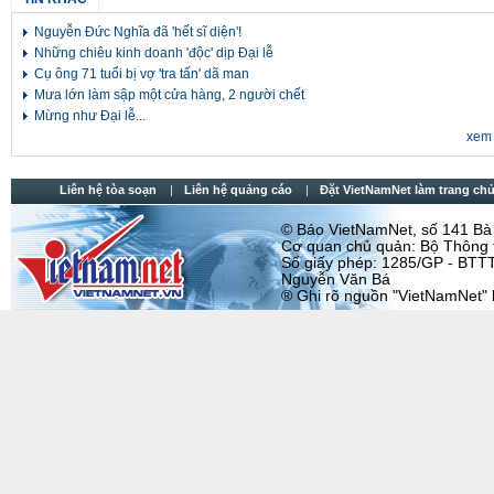
Nguyễn Đức Nghĩa đã 'hết sĩ diện'!
Những chiêu kinh doanh 'độc' dịp Đại lễ
Cụ ông 71 tuổi bị vợ 'tra tấn' dã man
Mưa lớn làm sập một cửa hàng, 2 người chết
Mừng như Đại lễ...
xem 
Liên hệ tòa soạn
Liên hệ quảng cáo
Đặt VietNamNet làm trang chu
© Báo VietNamNet, số 141 Bà T
Cơ quan chủ quản: Bộ Thông t
Số giấy phép: 1285/GP - BTTT
Nguyễn Văn Bá
® Ghi rõ nguồn "VietNamNet" khi