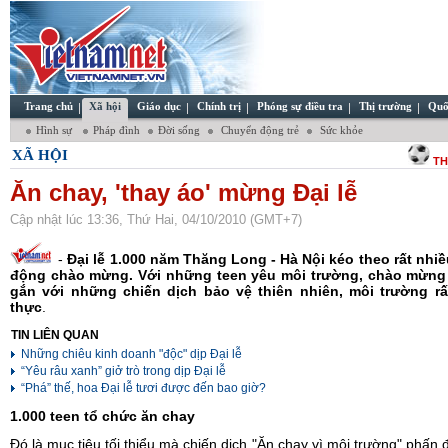
Trang chủ
Xã hội
Giáo dục
Chính trị
Phóng sự điều tra
Thị trường
Quố
Hình sự
Pháp đình
Đời sống
Chuyển động trẻ
Sức khỏe
XÃ HỘI
TH
Ăn chay, 'thay áo' mừng Đại lễ
Cập nhật lúc 13:36, Thứ Hai, 04/10/2010 (GMT+7)
-
Đại lễ 1.000 năm Thăng Long - Hà Nội kéo theo rất nhiề
động chào mừng. Với những teen yêu môi trường, chào mừng 
gắn với những chiến dịch bảo vệ thiên nhiên, môi trường rất
thực
.
TIN LIÊN QUAN
Những chiêu kinh doanh "độc" dịp Đại lễ
“Yêu râu xanh” giở trò trong dịp Đại lễ
“Phá” thế, hoa Đại lễ tươi được đến bao giờ?
1.000 teen tổ chức ăn chay
Đó là mục tiêu tối thiểu mà chiến dịch "Ăn chay vì môi trường" phấn 