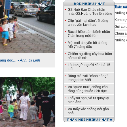
Toàn cả
GS.Ngô Bảo Châu nhận
Những h
nhà, GS.Hoàng Tụy lên tiếng
Xem trự
Clip "gái mại dâm": 5 công
an truyền tay nhau
Gửi xe d
Bác sĩ hiếp dâm bệnh nhân
Chùm ản
7 lần trong một đêm
Những c
Mệt mỏi chuyện bố chồng
"để ý" nàng dâu
Chiêm ngưỡng cây hoa trăm
năm mới nở
àng dọc...
- Ảnh: Di Linh
Lá thư gửi người đàn bà 15
tuổi
Bỏng mắt với "cảnh nóng"
trong phim Việt
Vợ "quen mui", chồng cắn
răng dùng thuốc kích dục
Thấy tai nạn, vô tư quay lại
hình ảnh
Vợ thấy xác chồng nổi gần
nhà