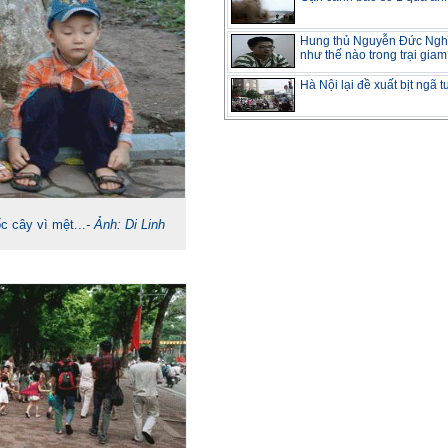
Hung thủ Nguyễn Đức Nghĩ
như thế nào trong trại gia
Hà Nội lại đề xuất bịt ngã 
ốc cây vì mệt...
- Ảnh: Di Linh