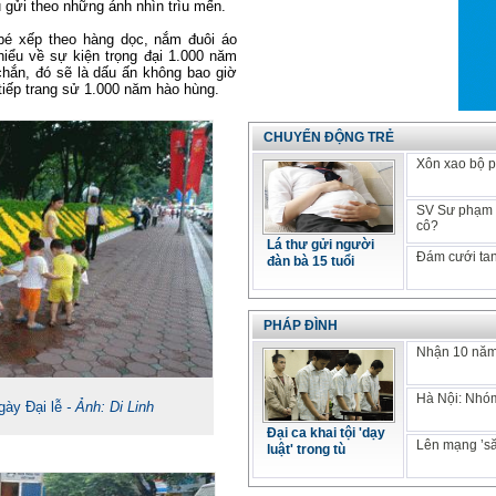
gửi theo những ánh nhìn trìu mến.
bé xếp theo hàng dọc, nắm đuôi áo
hiểu về sự kiện trọng đại 1.000 năm
hắn, đó sẽ là dấu ấn không bao giờ
tiếp trang sử 1.000 năm hào hùng.
CHUYỂN ĐỘNG TRẺ
Xôn xao bộ p
SV Sư phạm k
cô?
Lá thư gửi người
Đám cưới tan
đàn bà 15 tuổi
PHÁP ĐÌNH
Nhận 10 năm 
Hà Nội: Nhóm
gày Đại lễ
- Ảnh: Di Linh
Đại ca khai tội 'dạy
Lên mạng ’să
luật' trong tù