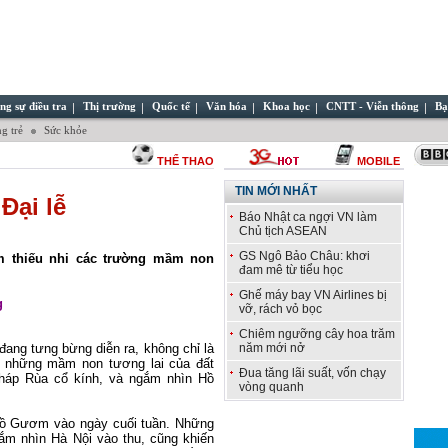
ng sự điều tra
Thị trường
Quốc tế
Văn hóa
Khoa học
CNTT - Viễn thông
Bạ
g trẻ
Sức khỏe
THỂ THAO
MOBILE
TIN MỚI NHẤT
Đại lễ
Báo Nhật ca ngợi VN làm
Chủ tịch ASEAN
GS Ngô Bảo Châu: khơi
m thiếu nhi các trường mầm non
đam mê từ tiểu học
Ghế máy bay VN Airlines bị
g
vỡ, rách vỏ bọc
Chiêm ngưỡng cây hoa trăm
đang tưng bừng diễn ra, không chỉ là
năm mới nở
– những mầm non tương lai của đất
Đua tăng lãi suất, vốn chạy
áp Rùa cổ kính, và ngắm nhìn Hồ
vòng quanh
Hồ Gươm vào ngày cuối tuần. Những
ắm nhìn Hà Nội vào thu, cũng khiến