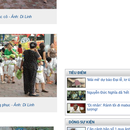
ác cô
- Ảnh: Di Linh
TIÊU ĐIỂM
'Mải mê' dự báo Đại lễ, lơ 
Nguyễn Đức Nghĩa đã 'hết s
g phục
- Ảnh: Di Linh
“Dị nhân': Rảnh tôi đi matx
lượng!
DÒNG SỰ KIỆN
Cận cảnh bão số 1 qua ản