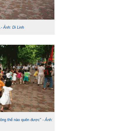
.
- Ảnh: Di Linh
không thể nào quên được"
- Ảnh: