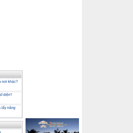
là nơi khác?
ĩ diện'!
a lấy năng
h