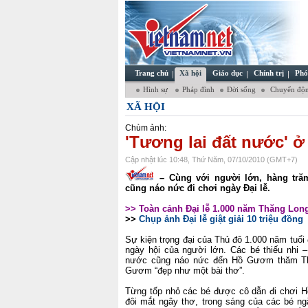
Trang chủ
Xã hội
Giáo dục
Chính trị
Phó
Hình sự
Pháp đình
Đời sống
Chuyển độn
XÃ HỘI
Chùm ảnh:
'Tương lai đất nước' ở 
Cập nhật lúc 10:48, Thứ Năm, 07/10/2010 (GMT+7)
– Cùng với người lớn, hàng tră
cũng náo nức đi chơi ngày Đại lễ.
>> Toàn cảnh Đại lễ 1.000 năm Thăng Lon
>>
Chụp ảnh Đại lễ giật giải 10 triệu đồng
Sự kiện trọng đại của Thủ đô 1.000 năm tuổi 
ngày hội của người lớn. Các bé thiếu nhi 
nước cũng náo nức đến Hồ Gươm thăm Th
Gươm “đẹp như một bài thơ”.
Từng tốp nhỏ các bé được cô dẫn đi chơi 
đôi mắt ngây thơ, trong sáng của các bé ng