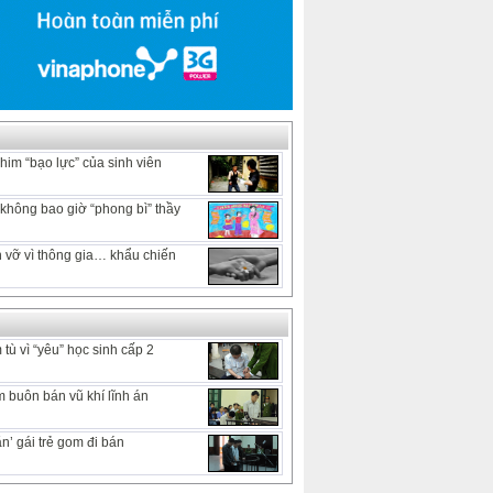
him “bạo lực” của sinh viên
hông bao giờ “phong bì” thầy
 vỡ vì thông gia… khẩu chiến
tù vì “yêu” học sinh cấp 2
 buôn bán vũ khí lĩnh án
n’ gái trẻ gom đi bán