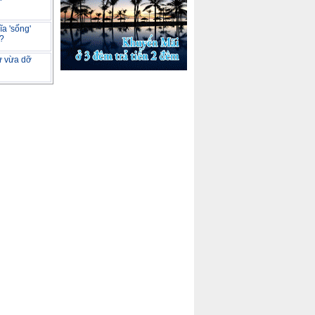
a 'sống'
m?
tư vừa dỡ