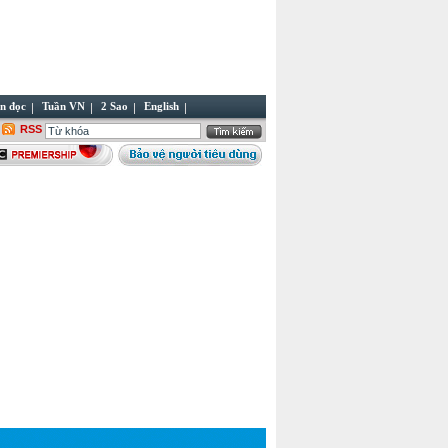
n đọc
Tuần VN
2 Sao
English
RSS